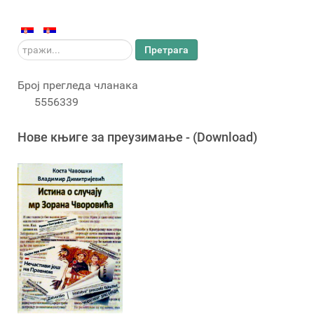
тражи...
Претрага
Број прегледа чланака
5556339
Новe књигe за преузимање - (Download)