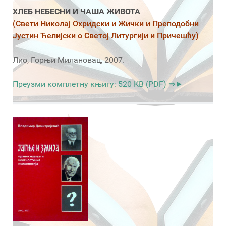
ХЛЕБ НЕБЕСНИ И ЧАША ЖИВОТА
(Свети Николај Охридски и Жички и Преподобни
Јустин Ћелијски о Светој Литургији и Причешћу)
Лио, Горњи Милановац, 2007.
Преузми комплетну књигу: 520 KB (PDF) ⇒►