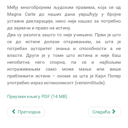
Међу многобројним људским правима, која се од
Magna Carte до наших дана увршћују у бројне
уставне декларације, нико није нашао за потребно
да зајемчи и право на истину.
Два су разлога зашто то није учињено. Први је што
се до истине долази откривањем, за шта је
потребан ауторитет знања и способности а не
власти. Други је у томе што истина и није баш
непобитна него спорна, па се и најбољим
истраживањем само може мање или више
приближити истини – ономе за шта је Карл Попер
употребио израз истиноликост (verisimilitude).
Преузми књигу PDF (14 MB)
Претходна
Следећа