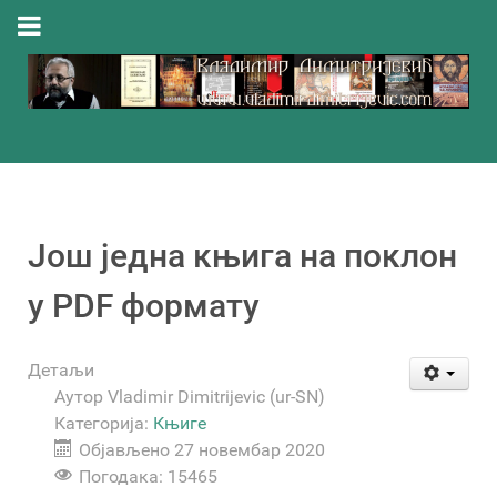
Још једна књига на поклон
у PDF формату
Детаљи
Аутор
Vladimir Dimitrijevic (ur-SN)
Категорија:
Књиге
Објављено 27 новембар 2020
Погодака: 15465