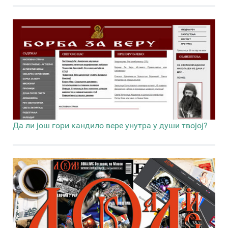
Да ли још гори кандило вере унутра у души твојој?