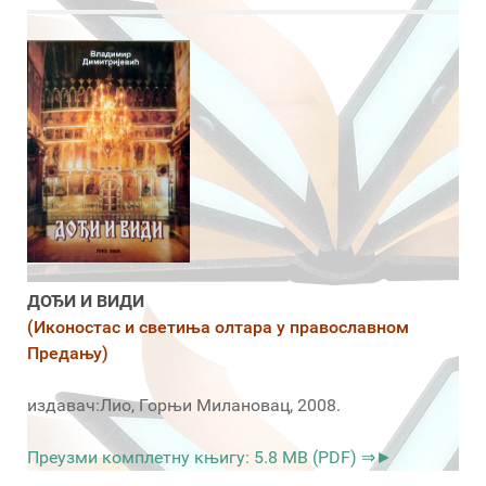
ДОЂИ И ВИДИ
(Иконостас и светиња олтара у православном
Предању)
издавач:Лио, Горњи Милановац, 2008.
Преузми комплетну књигу: 5.8 MB (PDF) ⇒►