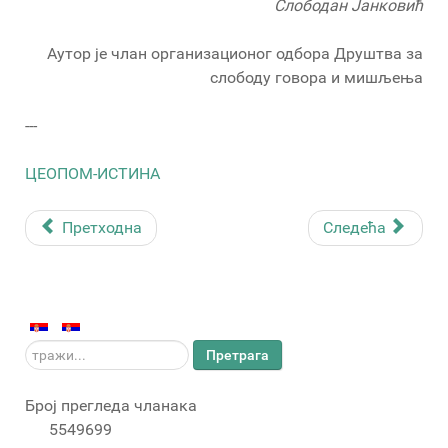
Слободан Јанковић
Аутор је члан организационог одбора Друштва за
слободу говора и мишљења
---
ЦЕОПОМ-ИСТИНА
Претходна
Следећа
тражи...
Претрага
Број прегледа чланака
5549699