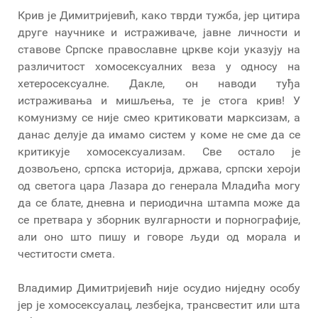
Крив је Димитријевић, како тврди тужба, јер цитира
друге научнике и истраживаче, јавне личности и
ставове Српске православне цркве који указују на
различитост хомосексуалних веза у односу на
хетеросексуалне. Дакле, он наводи туђа
истраживања и мишљења, те је стога крив! У
комунизму се није смео критиковати марксизам, а
данас делује да имамо систем у коме не сме да се
критикује хомосексуализам. Све остало је
дозвољено, српска историја, држава, српски хероји
од светога цара Лазара до генерала Младића могу
да се блате, дневна и периодична штампа може да
се претвара у зборник вулгарности и порнографије,
али оно што пишу и говоре људи од морала и
честитости смета.
Владимир Димитријевић није осудио ниједну особу
јер је хомосексуалац, лезбејка, трансвестит или шта