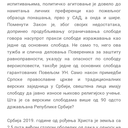
испитивањима, политичко агитовање је довело до
наметања личних преференци као пожељног
обрасца понашања, прво у САД, а онда и шире.
Поменути Закон је, због својих недостатака,
допринео продубљивању ограничавања слободе
говора насупрот пракси слободе изражавања као
једне од основних слобода. Не само то, него ова
тужба и слична деловања Повереника за заштиту
равноправности, указују на опасност по слободу
вероисповести, такође једне од основних слобода
гарантованих Повељом УН. Само након примедби
Српске православне цркве и традиционалних
верских заједница у Србији, свештена лица имају
слободу да јавно износе њихово религијско учење.
Шта је са верским слободама више од 90 одсто
држављана Републике Србије?
Србија 2019. године од рођења Христа је земља са
2,5 пута већом стопом оболелих од рака у односу на