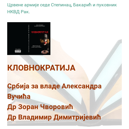
Црвене армије седе Степинац, Бакарић и пуковник
НКВД Рак.
КЛОВНОКРАТИЈА
Србија за владе Александра
Вучића
Др Зоран Чворовић
Др Владимир Димитријевић