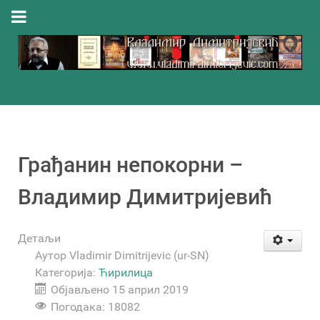
Грађанин непокорни –
Владимир Димитријевић
Детаљи
Аутор
Vladimir Dimitrijevic (ur-SN)
Категорија:
Ћирилица
Објављено 15 април 2019
Погодака: 18082