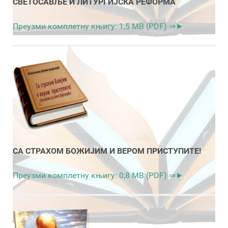
СВЕТОСАВЉЕ И ЛИТУРГИЈСКА РЕФОРМА
Преузми комплетну књигу: 1,5 MB (PDF) ⇒►
СА СТРАХОМ БОЖИЈИМ И ВЕРОМ ПРИСТУПИТЕ!
Преузми комплетну књигу: 0,8 MB (PDF) ⇒►