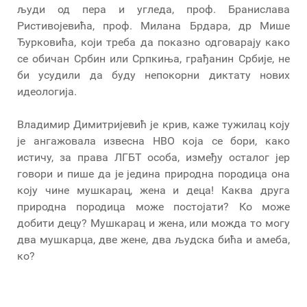
људи од пера и угледа, проф. Бранислава
Ристивојевића, проф. Милана Брдара, др Мише
Ђурковића, који треба да показно одговарају како
се обичан Србин или Српкиња, грађанин Србије, не
би усудили да буду непокорни диктату нових
идеологија.
Владимир Димитријевић је крив, каже тужилац коју
је ангажовала извесна НВО која се бори, како
истичу, за права ЛГБТ особа, између осталог јер
говори и пише да је једина природна породица она
коју чине мушкарац, жена и деца! Каква друга
природна породица може постојати? Ко може
добити децу? Мушкарац и жена, или можда то могу
два мушкарца, две жене, два људска бића и амеба,
ко?