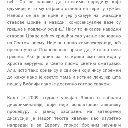
већ. Он се залаже да штитимо породицу која
одумире, и то му се јасно ставља на терет у тужби.
Наводи се да је крив и јер указује на „наводне
ставове Цркве и наводи: хомосексуалне везе су
грешне и подлежу осуди…” Нису то никакви наводни
ставови Цркве већ су хришћанско учење засновано
на Светом писму. Није он напао хомосексуалце, већ
пренео учење Православне цркве да је таква веза
грешна. Ако је крив за то, криви смо сви који у
Христа верујемо и Свето писмо светим сматрамо.
Али, исто тако криви су и сви они који нису спремни
да кажу како је светло тама и истина лаж, јер шта
пише у Библији лако је доступно готово сваком.
Када је 2009. године усвајан Закон о забрани
дискриминације, који није испоштовао законску
процедуру о јавној расправи, на затвореној
дискусији је Нацрт текста хваљен као изузетно
напредан и за Европу. Упркос бројним научним