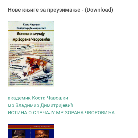
Новe књигe за преузимање - (Download)
академик Коста Чавошки
мр Владимир Димитријевић
ИСТИНА О СЛУЧАЈУ МР ЗОРАНА ЧВОРОВИЋА