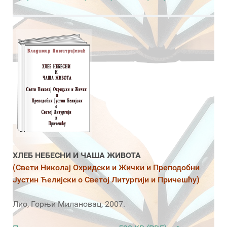
ХЛЕБ НЕБЕСНИ И ЧАША ЖИВОТА
(Свети Николај Охридски и Жички и Преподобни
Јустин Ћелијски о Светој Литургији и Причешћу)
Лио, Горњи Милановац, 2007.