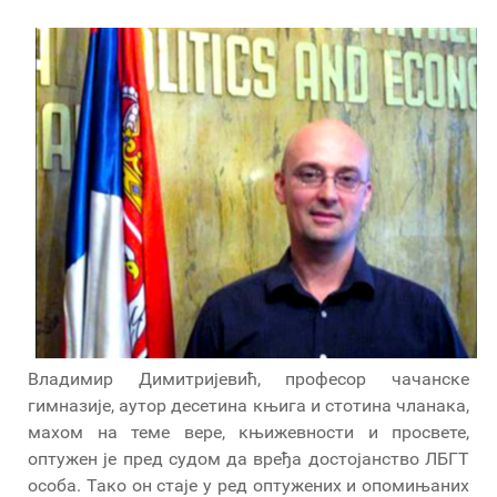
Владимир Димитријевић, професор чачанске
гимназије, аутор десетина књига и стотина чланака,
махом на теме вере, књижевности и просвете,
оптужен је пред судом да вређа достојанство ЛБГТ
особа. Тако он стаје у ред оптужених и опомињаних