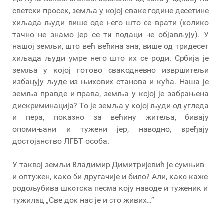
светски просек, земља у којој сваке године десетине
хиљада људи више оде него што се врати (колико
тачно не знамо јер се ти подаци не објављују). У
нашој земљи, што већ већина зна, више од тридесет
хиљада људи умре него што их се роди. Србија је
земља у којој готово свакодневно извршитељи
избацују људе из њихових станова и кућа. Наша је
земља правде и права, земља у којој је забрањена
дискриминација? То је земља у којој људи од угледа
и пера, показно за већину житеља, бивају
опомињани и тужени јер, наводно, вређају
достојанство ЛГБТ особа.
У таквој земљи Владимир Димитријевић је сумњив
и оптужен, како би другачије и било? Али, како каже
родољубива шкотска песма коју наводе и туженик и
тужилац „Све док нас је и сто живих…”