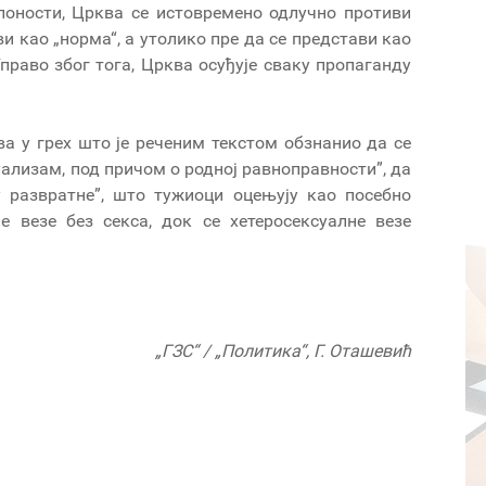
лоности, Црква се истовремено одлучно противи
и као „норма“, а утолико пре да се представи као
раво због тога, Црква осуђује сваку пропаганду
ва у грех што је реченим текстом обзнанио да се
лизам, под причом о родној равноправности”, да
у развратне”, што тужиоци оцењују као посебно
е везе без секса, док се хетеросексуалне везе
„ГЗС“ / „Политика“, Г. Оташевић