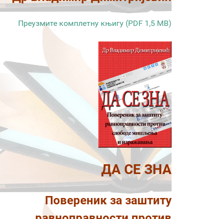
Преузмите комплетну књигу (PDF 1,5 MB)
ДА СЕ ЗНА
Повереник за заштиту
равноправности против