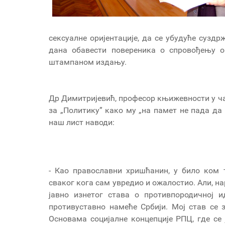
сексуалне оријентације, да се убудуће сузд
дана обавести повереника о спровођењу о
штампаном издању.
Др Димитријевић, професор књижевности у ча
за „Политику” како му „на памет не пада да 
наш лист наводи:
- Као православни хришћанин, у било ком
сваког кога сам увредио и ожалостио. Али, н
јавно изнетог става о противпородичној и
противуставно намеће Србији. Мој став се 
Основама социјалне концепције РПЦ, где се