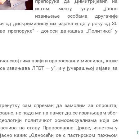
препорука да Димитријевић на
истом месту упути „јавно
извињење особама другачије
ржи од дискриминишућих изјава и да у року од 30
ве препоруке” - доноси данашња „Политика” у
чанској гимназији и православни мислилац, каже
се извињава ЛГБТ – у”, и у јучерашњој изјави за
 тренутку сам спреман да замолим за опроштај
аравно, не пада ми на памет да се извињавам због
деологији политичког хомосексуализма која се
заснива на ставу Православне Цркве, изнетом у
 јасно каже: „Односећи се с пастирском пажњом