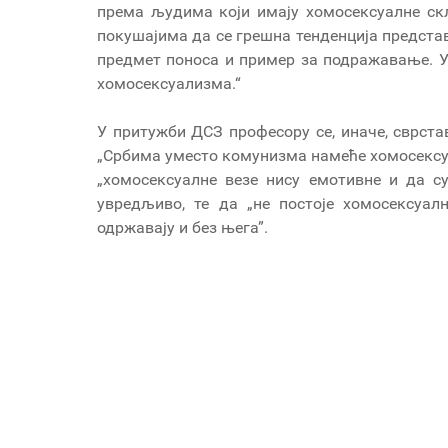
према људима који имају хомосексуалне ск
покушајима да се грешна тенденција представ
предмет поноса и пример за подражавање. Уп
хомосексуализма.“
У притужби ДСЗ професору се, иначе, сврста
„Србима уместо комунизма намеће хомосексуа
„хомосексуалне везе нису емотивне и да с
увредљиво, те да „не постоје хомосексуалн
одржавају и без њега”.