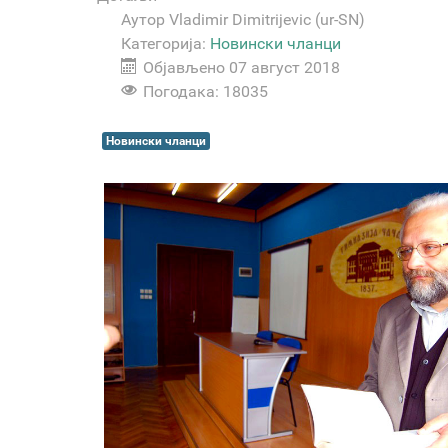
Аутор
Vladimir Dimitrijevic (ur-SN)
Категорија:
Новински чланци
Објављено 07 август 2018
Погодака: 18035
Новински чланци