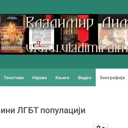
Текстови
Најава
Књиге
Видео
Биографија
вини ЛГБТ популацији