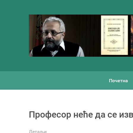
Почетна
Професор неће да се из
Детаљи