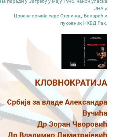
На паради у Загребу у мају 1945, након уласка
ЈНА и
Црвене армије седе Степинац, Бакарић и
пуковник НКВД Рак.
КЛОВНОКРАТИЈА
Србија за владе Александра
Вучића
Др Зоран Чворовић
Др Владимир Димитријевић