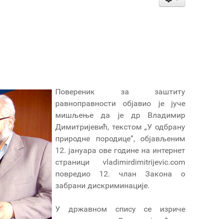
Повереник за заштиту
равноправности објавио је јуче
мишљење да је др Владимир
Димитријевић, текстом „У одбрану
природне породице”, објављеним
12. јануара ове године на интернет
страници vladimirdimitrijevic.com
повредио 12. члан Закона о
забрани дискриминације.
У државном спису се изриче