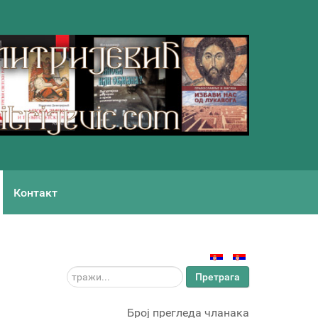
Контакт
тражи...
Претрага
Број прегледа чланака