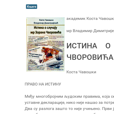
Књиге
академик Коста Чавош
мр Владимир Димитрије
ИСТИНА О
ЧВОРОВИЋА
Коста Чавошки
ПРАВО НА ИСТИНУ
Међу многобројним људским правима, која се
уставне декларације, нико није нашао за потр
Два су разлога зашто то није учињено. Први 