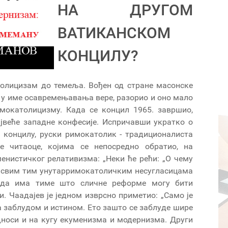
НА ДРУГОМ
ВАТИКАНСКОМ
КОНЦИЛУ?
толицизам до темеља. Вођен од стране масонске
, у име осавремењавања вере, разорио и оно мало
имокатолицизму. Када се концил 1965. завршио,
ајвеће западне конфесије. Испричавши укратко о
 концилу, руски римокатолик - традиционалиста
е читаоце, којима се непосредно обратио, на
енистичког релативизма: „Неки ће рећи: „О чему
у свим тим унутарримокатоличким несугласицама
о да има тиме што сличне реформе могу бити
. Чаадајев је једном изврсно приметио: „Само је
 са заблудом и истином. Ето зашто се заблуде шире
односи и на кугу екуменизма и модернизма. Други