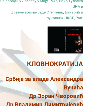
На паради у Загребу у мају 1945, након уласка
ЈНА и
Црвене армије седе Степинац, Бакарић и
пуковник НКВД Рак.
КЛОВНОКРАТИЈА
Србија за владе Александра
Вучића
Др Зоран Чворовић
Др Владимир Димитријевић