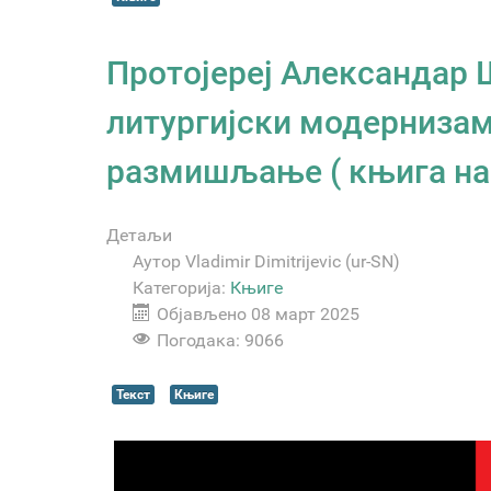
Протојереј Александар
литургијски модернизам
размишљање ( књига на 
Детаљи
Аутор
Vladimir Dimitrijevic (ur-SN)
Категорија:
Књиге
Објављено 08 март 2025
Погодака: 9066
Текст
Књиге