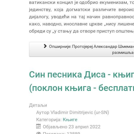
ватикански концил је одобрио екуменизам, т
јединству, која догматски различите веро
дијалогу, уводећи на тај начин равноправно
како, наводно, инославне цркве „нису лишене
обреди су „у стању да отворе приступ општењ
Опширније: Протојереј Александар Шмеман
размишљање
Син песника Диса - књиг
(поклон књига - беспла
Детаљи
Аутор
Vladimir Dimitrijevic (ur-SN)
Категорија:
Књиге
Објављено 23 април 2022
Погодака: 13889