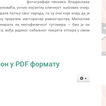
фотографије песника Владислава
ловића, уочио изузетну сличност њихових очију.
дале патњу свог народа, то су очи које знају да је
ој пријатељ иисторичар равногорства, Милослав
енерала на метафизичког тугомира – био је он
та, вођа јединог озбиљног покрета отпора у овом
лон у PDF формату