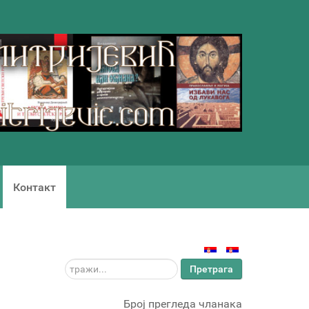
Контакт
тражи...
Претрага
Број прегледа чланака