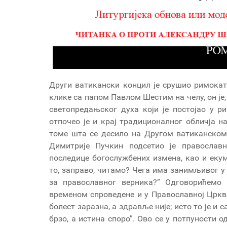
Други ватикански концил је срушио римока
клике са папом Павлом Шестим на челу, он је
светопредањског духа који је постојао у р
отпочео је и крај традиционалног обличја н
томе шта се десило на Другом ватиканском
Димитрије Пучкин подсетио је православн
последице богослужбених измена, као и екум
то, заправо, читамо? Чега има занимљивог 
за православног верника?” Одговорићем
временом спроведене и у Православној Цркви
болест заразна, а здравље није; исто то је и
брзо, а истина споро”. Ово се у потпуности 