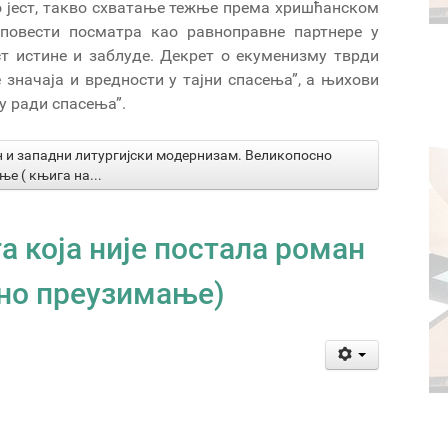
о јест, такво схватање тежње према хришћанском
исповести посматра као равноправне партнере у
ст истине и заблуде. Декрет о екуменизму тврди
 значаја и вредности у тајни спасења”, а њихови
у ради спасења”.
 и западни литургијски модернизам. Великопосно
 ( књига на...
а која није постала роман
тно преузимање)