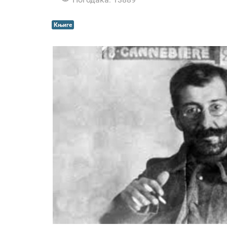
Књиге