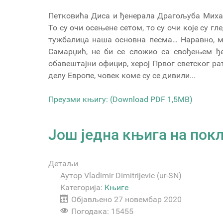
Петковића Диса и ђенерала Драгољуба Михаи
То су очи осењене сетом, то су очи које су гле
тужбалица наша основна песма… Наравно, м
Самарџић, не би се сложио са свођењем ђ
обавештајни официр, херој Првог светског ра
делу Европе, човек коме су се дивили...
Преузми књигу: (Download PDF 1,5MB)
Још једна књига на пок
Детаљи
Аутор
Vladimir Dimitrijevic (ur-SN)
Категорија:
Књиге
Објављено 27 новембар 2020
Погодака: 15455