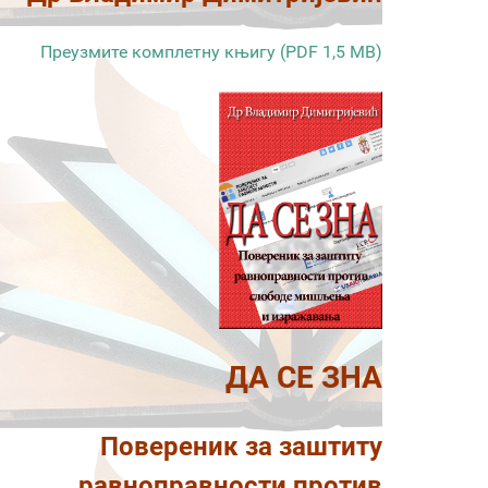
Преузмите комплетну књигу (PDF 1,5 MB)
ДА СЕ ЗНА
Повереник за заштиту
равноправности против