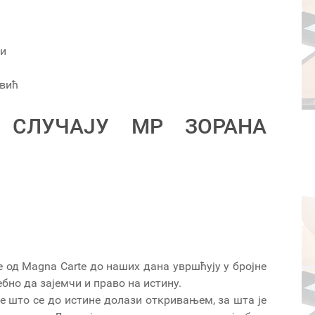
ки
вић
 СЛУЧАЈУ МР ЗОРАНА
 од Magna Carte до наших дана увршћују у бројне
ебно да зајемчи и право на истину.
је што се до истине долази откривањем, за шта је