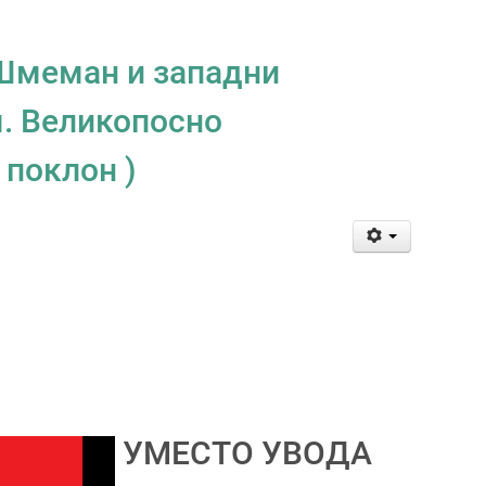
 Шмеман и западни
. Великопосно
поклон )
УМЕСТО УВОДА