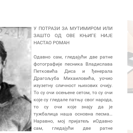
У ПОТРАЗИ ЗА МУТИМИРОМ ИЛИ
ЗАШТО ОД ОВЕ КЊИГЕ НИЈЕ
НАСТАО РОМАН
Одавно сам, гледајући две ратне
фотографије песника Владислава
Петковића Диса и ђенерала
Драгољуба Михаиловића, уочио
изузетну сличност њихових очију.
То су очи осењене сетом, то су очи
које су гледале патњу свог народа,
то су очи које знају да је
тужбалица наша основна песма…
Наравно, мој пријатељ иОдавно
сам, гледајући две ратне