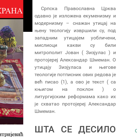
Српска Православна Црква
одавно је изложена екуменизму и
модернизму – снажан утицај на
њену теологију извршили су, под
западним утицајем уобличени,
мислиоци какви су били
митрополит Јован ( Зизјулас ) и
протојереј Александар Шмеман. О
утицају Зизјуласа и његове
теологије потписник ових редова је
већ писао (1), а ово је текст ( са
књигом на поклон ) о
литургијским реформама како их
је схватао протојереј Александар
Шмеман.
ШТА СЕ ДЕСИЛО