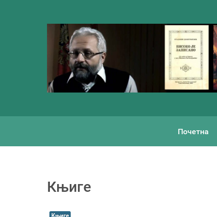
Почетна
Књиге
Књиге