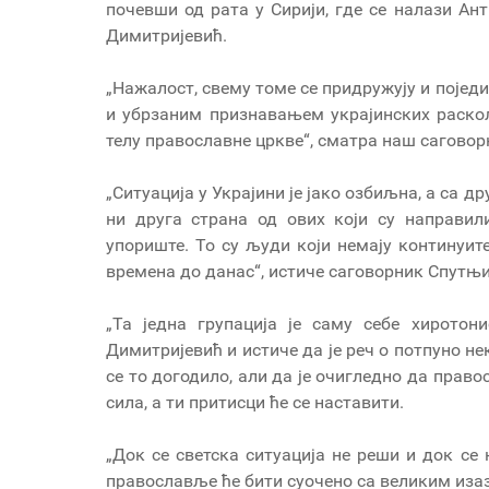
почевши од рата у Сирији, где се налази Ант
Димитријевић.
„Нажалост, свему томе се придружују и појед
и убрзаним признавањем украјинских раско
телу православне цркве“, сматра наш саговор
„Ситуација у Украјини је јако озбиљна, а са др
ни друга страна од ових који су направи
упориште. То су људи који немају континуит
времена до данас“, истиче саговорник Спутњи
„Та једна групација је саму себе хиротон
Димитријевић и истиче да је реч о потпуно н
се то догодило, али да је очигледно да прав
сила, а ти притисци ће се наставити.
„Док се светска ситуација не реши и док се 
православље ће бити суочено са великим изаз