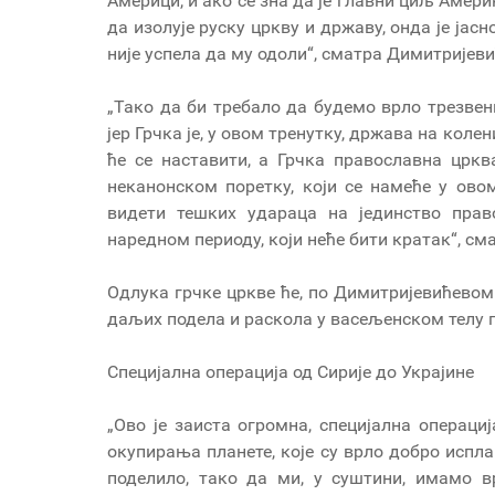
Америци, и ако се зна да је главни циљ Амери
да изолује руску цркву и државу, онда је јасн
није успела да му одоли“, сматра Димитријеви
„Тако да би требало да будемо врло трезвен
јер Грчка је, у овом тренутку, држава на кол
ће се наставити, а Грчка православна црк
неканонском поретку, који се намеће у ов
видети тешких удараца на јединство пра
наредном периоду, који неће бити кратак“, см
Одлука грчке цркве ће, по Димитријевићевом
даљих подела и раскола у васељенском телу
Специјална операција од Сирије до Украјине
„Ово је заиста огромна, специјална операциј
окупирања планете, које су врло добро испл
поделило, тако да ми, у суштини, имамо 