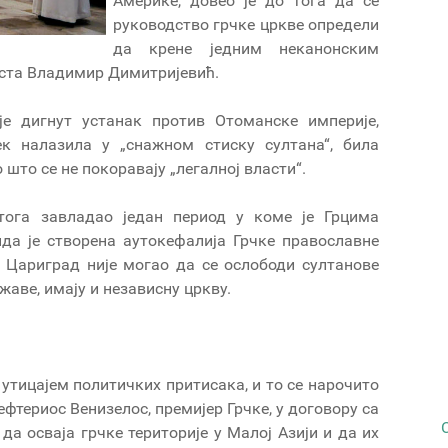
Америке, довео је до тога да се
руководство грчке цркве определи
да крене једним неканонским
иста Владимир Димитријевић.
је дигнут устанак против Отоманске империје,
ек налазила у „снажном стиску султана“, била
што се не покоравају „легалној власти“.
тога завладао један период у коме је Грцима
нда је створена аутокефалија Грчке православне
о Цариград није могао да се ослободи султанове
ржаве, имају и независну цркву.
 утицајем политичких притисака, и то се нарочито
ефтериос Венизелос, премијер Грчке, у договору са
да осваја грчке територије у Малој Азији и да их