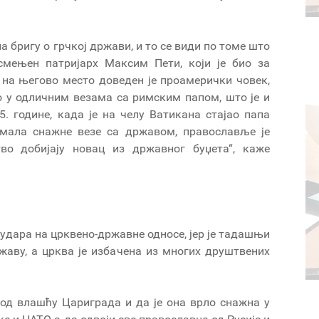
а бригу о грчкој држави, и то се види по томе што
 смењен патријарх Максим Пети, који је био за
на његово место доведен је проамерички човек,
ио у одличним везама са римским папом, што је и
 године, кадa је на челу Ватикана стајао папа
имала снажне везе са државом, православље је
во добијају новац из државног буџета“, каже
 удара на црквено-државне односе, јер је тадашњи
жаву, а црква је избачена из многих друштвених
 под влашћу Цариграда и да је она врло снажна у