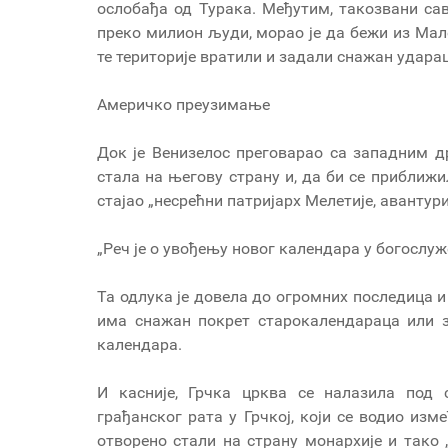
ослобађа од Турака. Међутим, такозвани сав
преко милион људи, морао је да бежи из Мале
те територије вратили и задали снажан удара
Америчко преузимање
Док је Венизелос преговарао са западним д
стала на његову страну и, да би се приближил
стајао „несрећни патријарх Мелетије, авантур
„Реч је о увођењу новог календара у богослу
Та одлука је довела до огромних последица и 
има снажан покрет старокалендараца или з
календара.
И касније, Грчка црква се налазила под
грађанског рата у Грчкој, који се водио изм
отворено стали на страну монархије и тако