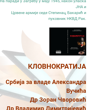
На паради у Загребу у мају 1945, након уласка
ЈНА и
Црвене армије седе Степинац, Бакарић и
пуковник НКВД Рак.
КЛОВНОКРАТИЈА
Србија за владе Александра
Вучића
Др Зоран Чворовић
Др Владимир Димитријевић