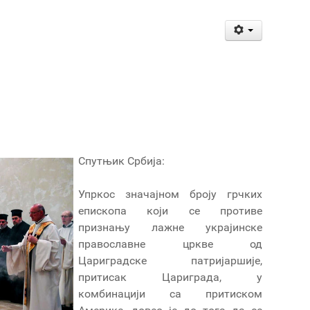
Спутњик Србија:
Упркос значајном броју грчких
епископа који се противе
признању лажне украјинске
православне цркве од
Цариградске патријаршије,
притисак Цариграда, у
комбинацији са притиском