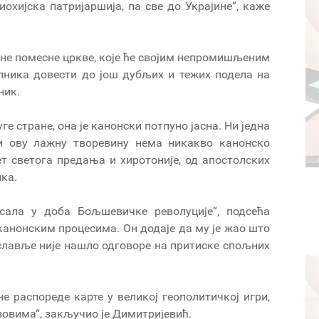
иохијска патријаршија, па све до Украјине“, каже
ине помесне цркве, које ће својим непромишљеним
лника довести до још дубљих и тежих подела на
ник.
уге стране, она је канонски потпуно јасна. Ни једна
ли ову лажну творевину нема никакво канонско
ет светога предања и хиротоније, од апостолских
ка.
исала у доба Бољшевичке револуције“, подсећа
еканонским процесима. Он додаје да му је жао што
ославље није нашло одговоре на притиске спољних
не распореде карте у великој геополитичкој игри,
овима“, закључио је Димитријевић.