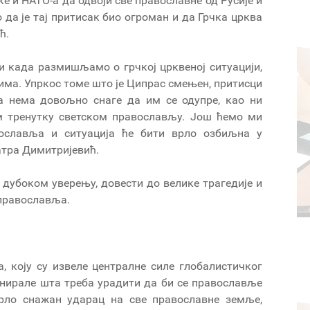
ке и НАТО-а да одвоји све православне од Русије и
о да је тај притисак био огроман и да Грчка црква
ћ.
и када размишљамо о грчкој црквеној ситуацији,
енима. Упркос томе што је Ципрас смењен, притисци
ва нема довољно снаге да им се одупре, као ни
ом тренутку светском православљу. Још ћемо ми
вославља и ситуација ће бити врло озбиљна у
атра Димитријевић.
 дубоком уверењу, довести до велике трагедије и
 православља.
а, коју су извеле централне силе глобалистичког
анирале шта треба урадити да би се православље
врло снажан ударац на све православне земље,