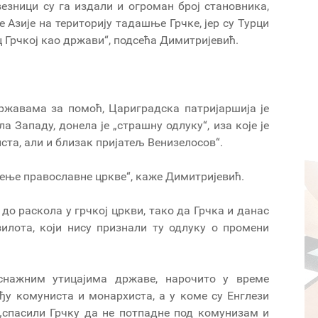
езници су га издали и огроман број становника,
 Азије на територију тадашње Грчке, јер су Турци
ц Грчкој као држави“, подсећа Димитријевић.
ржавама за помоћ, Цариградска патријаршија је
а Западу, донела је „страшну одлуку“, иза које је
иста, али и близак пријатељ Венизелосов“.
жење православне цркве“, каже Димитријевић.
до раскола у грчкој цркви, тако да Грчка и данас
илота, који нису признали ту одлуку о промени
 снажним утицајима државе, нарочито у време
еђу комуниста и монархиста, а у коме су Енглези
 „спасили Грчку да не потпадне под комунизам и