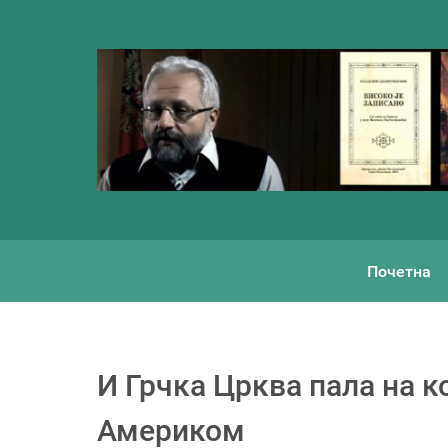
Почетна
И Грчка Црква пала на к
Америком