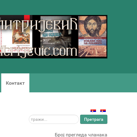
Контакт
тражи...
Претрага
Број прегледа чланака