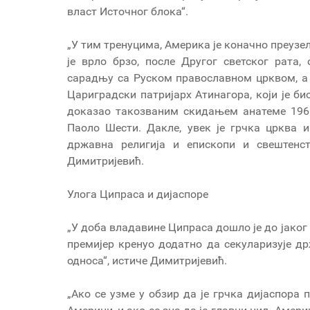
власт Источног блока“.
„У тим тренуцима, Америка је коначно преузел
је врло брзо, после Другог светског рата,
сарадњу са Руском православном црквом, а 
Цариградски патријарх Атинагора, који је б
доказао такозваним скидањем анатеме 1965.
Паоло Шести. Дакле, увек је грчка црква 
државна религија и епископи и свештенст
Димитријевић.
Улога Ципраса и дијаспоре
„У доба владавине Ципраса дошло је до јаког
премијер кренуо додатно да секуларизује др
односа“, истиче Димитријевић.
„Ако се узме у обзир да је грчка дијаспора