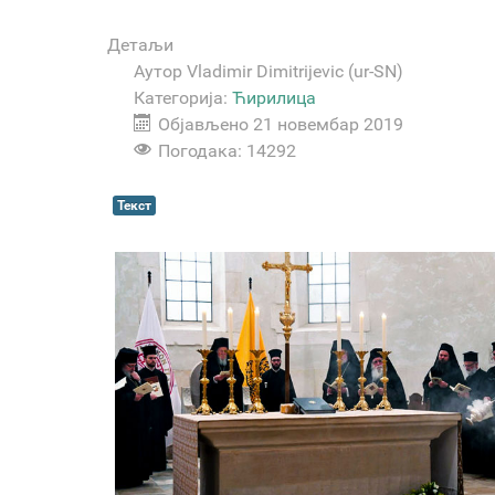
Детаљи
Аутор
Vladimir Dimitrijevic (ur-SN)
Категорија:
Ћирилица
Објављено 21 новембар 2019
Погодака: 14292
Текст