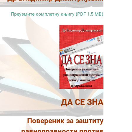
Преузмите комплетну књигу (PDF 1,5 MB)
ДА СЕ ЗНА
Повереник за заштиту
равноправности против