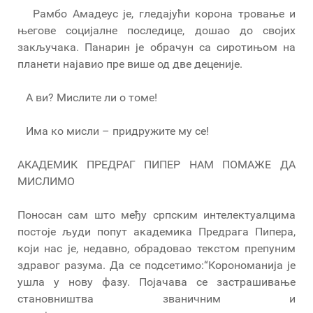
Рамбо Амадеус је, гледајући корона тровање и
његове социјалне последице, дошао до својих
закључака. Панарин је обрачун са сиротињом на
планети најавио пре више од две деценије.
А ви? Мислите ли о томе!
Има ко мисли – придружите му се!
АКАДЕМИК ПРЕДРАГ ПИПЕР НАМ ПОМАЖЕ ДА
МИСЛИМО
Поносан сам што међу српским интелектуалцима
постоје људи попут академика Предрага Пипера,
који нас је, недавно, обрадовао текстом препуним
здравог разума. Да се подсетимо:“Корономанија је
ушла у нову фазу. Појачава се застрашивање
становништва званичним и