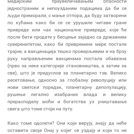
медијским преувеличавањем опасности
једностраним и непоузданим подацима да би се
људи приморали, с мање отпора, да буду затворени
по кућама како би се се урушиле читаве гране
привреде или чак националне привреде, које ће
после бити продате у бесцење заједно са државним
суверенитетом, како би привремене мере постале
трајне, а вакцинација тешко проверљивим и на брзу
руку направљеним вакцинама постала обавезна
(прво за неке категорије становништва, а затим за
све), што је предуслов за планетарно тзв. Велико
ресетовање, односно за глобалну револуцију или
нови светски поредак, планетарну депопулацију,
рушење легално изабраних влада и велику
прерасподелу моћи и богатства уз уништавање
свега што томе стоји на путу.
Како томе одолети? Они који верују, знају да неће
оставити своје Онај у којег се уздају и који то не