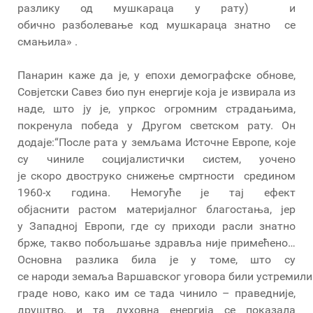
разлику од мушкараца у рату) и
обично разболевање код мушкараца знатно се
смањила» .
Панарин каже да је, у епохи демографске обнове,
Совјетски Савез био пун енергије која је извирала из
наде, што ју је, упркос огромним страдањима,
покренула победа у Другом светском рату. Он
додаје:“После рата у земљама Источне Европе, које
су чиниле социјалистички систем, уочено
је скоро двоструко снижење смртности средином
1960-х година. Немогуће је тај ефект
објаснити растом материјалног благостања, јер
у Западној Европи, где су приходи расли знатно
брже, такво побољшање здравља није примећено…
Основна разлика била је у томе, што су
се народи земаља Варшавског уговора били устремили
граде ново, како им се тада чинило – праведније,
друштво, и та духовна енергија се показала