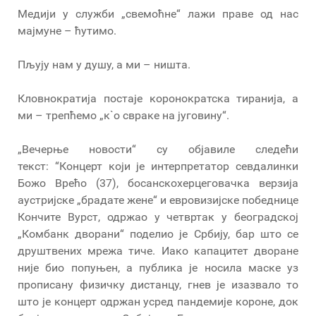
Медији у служби „свемоћне“ лажи праве од нас
мајмуне – ћутимо.
Пљују нам у душу, а ми – ништа.
Кловнократија постаје коронократска тиранија, а
ми – трепћемо „к`о свраке на југовину“.
„Вечерње новости“ су објавиле следећи
текст: “Концерт који је интерпретатор севдалинки
Божо Врећо (37), босанскохерцеговачка верзија
аустријске „брадате жене“ и евровизијске победнице
Кончите Вурст, одржао у четвртак у београдској
„Комбанк дворани“ поделио је Србију, бар што се
друштвених мрежа тиче. Иако капацитет дворане
није био попуњен, а публика је носила маске уз
прописану физичку дистанцу, гнев је изазвало то
што је концерт одржан усред пандемије короне, док