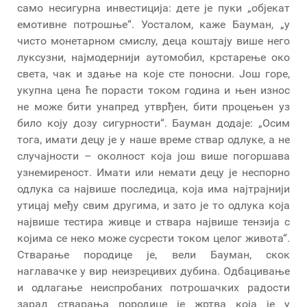
само несигурна инвестиција: дете је пуки „објекат
емотивне потрошње“. Уосталом, каже Бауман, „у
чисто монетарном смислу, деца коштају више него
луксузни, најмодернији аутомобил, крстарење око
света, чак и здање на које сте поносни. Још горе,
укупна цена ће порасти током година и њен износ
не може бити унапред утврђен, бити процењен уз
било коју дозу сигурности“. Бауман додаје: „Осим
тога, имати децу је у наше време ствар одлуке, а не
случајности – околност која још више погоршава
узнемиреност. Имати или немати децу је неспорно
одлука са највише последица, која има најтрајнији
утицај међу свим другима, и зато је то одлука која
највише тестира живце и ствара највише тензија с
којима се неко може сусрести током целог живота“.
Стварање породице је, вели Бауман, скок
наглавачке у вир неизрецивих дубина. Одбацивање
и одлагање неиспробаних потрошачких радости
зарад стварања породице је жртва која је у