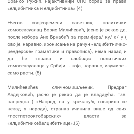
Бранко Ружић, најактивнији СПС борац за права
«елџибитника и елџибитница».(4)
Његов својевремени саветник, политички
хомосексуалац Борис Милићевић, јасно је рекао да,
после избора Ане Брнабић за премијера/ ку/ а/ у (
ово је, наравно, иронисање на рачун «елџибитничко-
џендерске» граматике и правописа), нема назад и
да ће «права и слободе» политичких
хомосексуалаца у Србији - која, наравно, изумире -
само расти. (5)
Милићевићев сличномишљеник, Предраг
Аздејковић, јасно је рекао да је владајућа, тзв.
напредна ( «Напред, па у кречану!», говорило се
некад у народу), странка учинила више од свих
«постпетооктобарских» власти за
«елџибитнике&елџибитнице».(6)