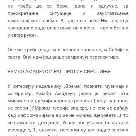
не треба да се боре, јавно и одлучно, за
преокретање ситуације и заустављање
демографског слома. А, као што рече Његош, код
нас одавно наде више нема ни у кога – «до у Бога и
у своје руке».
Овоме треба додати и корона тровање, и Србије и
света. Оно нам још више замрачује перспективе.
РАМБО АМАДЕУС И РАТ ПРОТИВ СИРОТИЊЕ
У интервјуу недељнику „Време“, познати музичар и
сатиричар, Рамбо Амадеус, јасно је рекао шта
мисли о пандемији корона тровања ( коју, наравно,
не спори ):"Мрзим теорије завјере, но оне се рађају
кад информацијама више не можеш вјеровати, а то
се нажалост догодило. Усред оне ужасне блокаде и
изолације, 1. августа, послали су ми видео-снимак