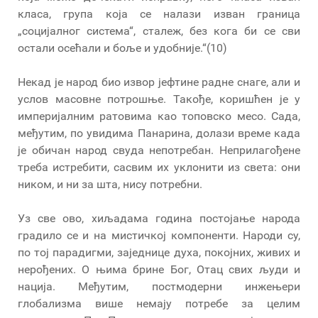
класа, група која се налази изван граница
„социјалног система“, сталеж, без кога би се сви
остали осећали и боље и удобније.“(10)
Некад је народ био извор јефтине радне снаге, али и
услов масовне потрошње. Такође, коришћен је у
империјалним ратовима као топовско месо. Сада,
међутим, по увидима Панарина, долази време када
је обичан народ свуда непотребан. Неприлагођене
треба истребити, сасвим их уклонити из света: они
ником, и ни за шта, нису потребни.
Уз све ово, хиљадама година постојање народа
градило се и на мистичкој компоненти. Народи су,
по тој парадигми, заједнице духа, покојних, живих и
нерођених. О њима брине Бог, Отац свих људи и
нација. Међутим, постмодерни инжењери
глобализма више немају потребе за целим