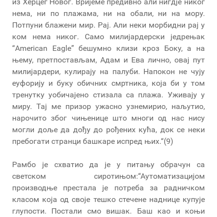
из Херцег Новог. Вријеме предивно али нигдје никог
нема, ни по плажама, ни на обали, ни на мору.
Потпуни блажени мир. Рај. Али неки морбидни рај у
ком нема никог. Само милијардерски једрењак
“American Eagle” бешумно клизи кроз Боку, а на
њему, претпостављам, Адам и Ева лично, овај пут
милијардери, кулирају на палуби. Напокон не чују
еуфорију и буку обичних смртника, која би у том
тренутку уобичајено стизала са плажа. Уживају у
миру. Тај ме призор ужасно узнемирио, наљутио,
нарочито због чињенице што многи од нас нису
могли доље да дођу до рођених кућа, док се неки
пребогати странци башкаре испред њих.“(9)
Рамбо је схватио да је у питању обрачун са
светском сиротињом:“Аутоматизацијом
производње престала је потреба за радничком
класом која од своје тешко стечене наднице купује
глупости. Постали смо вишак. Баш као и коњи