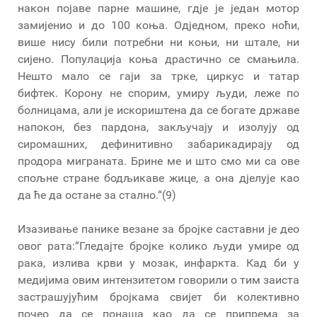
након појаве парне машине, гдје је један мотор
замијенио и до 100 коња. Одједном, преко ноћи,
више нису били потребни ни коњи, ни штале, ни
сијено. Популација коња драстично се смањила.
Нешто мало се гаји за трке, циркус и татар
бифтек. Корону не спорим, умиру људи, леже по
болницама, али је искориштена да се богате државе
напокон, без пардона, закључају и изолују од
сиромашних, дефинитивно забарикадирају од
продора миграната. Брине ме и што смо ми са ове
спољне стране бодљикаве жице, а она дјелује као
да ће да остане за стално.“(9)
Изазивање панике везане за бројке саставни је део
овог рата:“Гледајте бројке колико људи умире од
рака, излива крви у мозак, инфаркта. Кад би у
медијима овим интензитетом говорили о тим заиста
застрашујућим бројкама свијет би колективно
почео да се понаша као да се припрема за