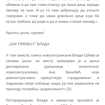
обавеза и да при томе очекују да наша деца зараде
пензију за њих. И уз то нам забрањују да уопште
говоримо о томе да нема довољно деце која би
сутра требало да раде и да и њима створе пензију.»
Кратко, јасно, сурово!
„GAY FRIENDLY“ ВЛАДА
У том смислу, слика новооктроисане Владе Србије је
сасвим јасна: на месту премијера је и даље
декларисана јуришница политичког
хомосексуализма, Ана Брнабић, која
демонстративно присуствује «прајдовима» и
подржава своје саборце, мада јој они радикални не
признају потребну «радикалност».(3)
Потпредседник Владе и министар просвете је