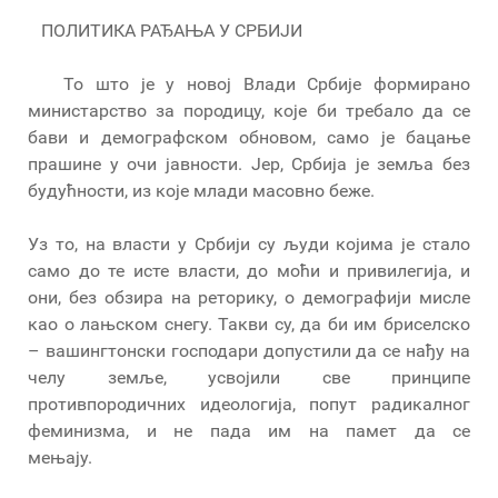
ПОЛИТИКА РАЂАЊА У СРБИЈИ
То што је у новој Влади Србије формирано
министарство за породицу, које би требало да се
бави и демографском обновом, само је бацање
прашине у очи јавности. Јер, Србија је земља без
будућности, из које млади масовно беже.
Уз то, на власти у Србији су људи којима је стало
само до те исте власти, до моћи и привилегија, и
они, без обзира на реторику, о демографији мисле
као о лањском снегу. Такви су, да би им бриселско
– вашингтонски господари допустили да се нађу на
челу земље, усвојили све принципе
противпородичних идеологија, попут радикалног
феминизма, и не пада им на памет да се
мењају.