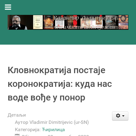
Кловнократија постаје
коронократија: куда нас
воде вође у понор
Детаљи
Аутор
Vladimir Dimitrijevic (ur-SN)
Категорија:
Ћирилица