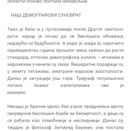
области поново постали неповољни.
НАШ ДЕМОГРАФСКИ СУНОВРАТ
Тако је било и у Југославији после Другог светског
рата: народ је почео да се биолошки обнавља,
надајући се будућности. А онда је, мада је, нарочито
седамдесетих година прошлог века, кренуо да расте
стандард, отпочео демографски колапс – егоизам и
хедонизам учинили су своје. Вишедетне породице су,
у зениту титоизма, сматране изразом заосталости.
Данас је ситуација још гора. Тријумф потрошачке
логике позног капитализма све је
разорио.
Некада је брачни однос био узрок продужења врсте,
својеврсне биолошке борбе за бесмртност, а деца су
се рађала као помоћници и наследници. Данас су,
тврдио је философ Зигмунд Бауман, она постала