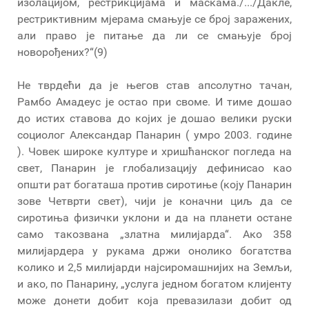
изолацијом, рестрикцијама и маскама./.../Дакле,
рестриктивним мјерама смањује се број заражених,
али право је питање да ли се смањује број
новорођених?“(9)
Не тврдећи да је његов став апсолутно тачан,
Рамбо Амадеус је остао при своме. И тиме дошао
до истих ставова до којих је дошао велики руски
социолог Александар Панарин ( умро 2003. године
). Човек широке културе и хришћанског погледа на
свет, Панарин је глобализацију дефинисао као
општи рат богаташа против сиротиње (коју Панарин
зове Четврти свет), чији је коначни циљ да се
сиротиња физички уклони и да на планети остане
само такозвана „златна милијарда“. Ако 358
милијардера у рукама држи онолико богатства
колико и 2,5 милијарди најсиромашнијих на Земљи,
и ако, по Панарину, „услуга једном богатом клијенту
може донети добит која превазилази добит од