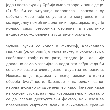
један посто људи у Србији има четворо и више деце.
(2) Да би се ситуација поправила, неопходне су
озбиљне мере, које се уопште не могу свести на
материјалну помоћ вишедетним породицама, која је
ионако само реторички озбиљна, а практично
вишеструко условљена и суштински оскудна.
Чувени руски социолог и философ, Александар
Панарин (умро 2003), у свом тексту о хоризонтима
глобалног грађанског рата, тврдио је да није
довољно само материјално подржати рађање да би
се демографска слика једног друштва поправила.
Неопходно је људима у некој земљи открити
обзорја будућности. Здравље и напредак једног
народа духовно су одређени јер, како Панарин каже
на основу руских научних истраживања, «показало
се да главни деструктивни фактор, који изазива
превремену смртност људи и снижавање средње