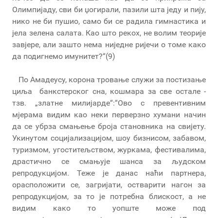
Олимпијаду, сви би џогирали, пазили шта једу и пију,
нико не би пушио, само би се радила гимнастика и
јела зелена салата. Као што рекох, не волим теорије
завјере, али зашто нема ниједне ријечи о томе како
да подигнемо имунитет?“(9)
По Амадеусу, корона тровање служи за постизање
циља банкстерског сна, кошмара за све остале -
тзв. „златне милијарде“:“Ово с превентивним
мјерама видим као неки перверзно хумани начин
да се убрза смањење броја становника на свијету.
Укинутом социјализацијом, шоу бизнисом, забавом,
туризмом, угоститељством, журкама, фестивалима,
драстично се смањује шанса за људском
репродукцијом. Теже је данас наћи партнера,
орасположити се, загријати, остварити нагон за
репродукцијом, за то је потребна блискост, а не
видим како то уопште може под