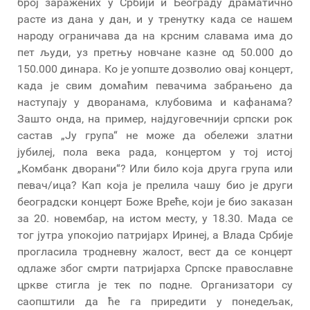
број заражених у Србији и Београду драматично
расте из дана у дан, и у тренутку када се нашем
народу ограничава да на крсним славама има до
пет људи, уз претњу новчане казне од 50.000 до
150.000 динара. Ко је уопште дозволио овај концерт,
када је свим домаћим певачима забрањено да
наступају у дворанама, клубовима и кафанама?
Зашто онда, на пример, најдуговечнији српски рок
састав „Ју група“ не може да обележи златни
јубилеј, пола века рада, концертом у тој истој
„Комбанк дворани“? Или било која друга група или
певач/ица? Кап која је прелила чашу био је други
београдски концерт Боже Вреће, који је био заказан
за 20. новембар, на истом месту, у 18.30. Мада се
тог јутра упокојио патријарх Иринеј, а Влада Србије
прогласила тродневну жалост, вест да се концерт
одлаже због смрти патријарха Српске православне
цркве стигла је тек по подне. Организатори су
саопштили да ће га приредити у понедељак,