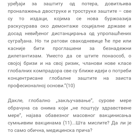
уређаји за заштиту од потера, довитљива
проналажења двоструке и троструке заштите – све
су то издаци, којима се нова буржоазија
раскусурава око демонтаже социјалне државе и
досад невиђеног дистанцирања од упропашћених
суграђана. Но ти ратови свакодневице ће пре или
касније бити проглашени за безнадежни
дилетантизам. Уместо да се штите понаособ, о
својој бризи и на свој ризик, чланови нове класе
глобалних компрадора све су ближе идеји о потреби
концентрисане глобалне заштите на заиста
професионалној основи.“(10)
Дакле, глобално „закључавање“, сурове мере
обрачуна са онима који „не поштују здравствене
мере“, најава обавезног масовног вакцинисања
сумњивим вакцинама (11)...Шта мислите? Да ли је
то само обична, медицинска прича?