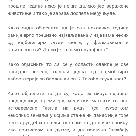
прошле године неко је негде далеко јео заражене
животиње и тако је зараза доспела међу људе.
Како онда објаснити да је она неколико година
раније врло прецизно најављивана у изјавама неких
од најбогатијих људи света, у филмовима и
књижевности? Да ли је то само случајност?
Како објаснити то да се у области одакле је све
наводно почело, налази једна од најмоћнијих
лабораторија за биолошки рат? Такође случајност?
Како објаснити то да су, када се вирус појавио,
председници, премијери, медијски магнати готово
истовремено "легли на руду" (са изузетком
неколико земаља у којима стање ни данас није горе
него другде) и почели хистерично да шире панику,
као притиском на дугме, и да показно "вежбају