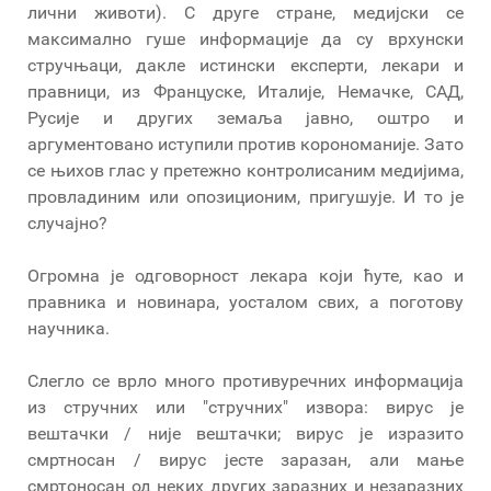
лични животи). С друге стране, медијски се
максимално гуше информације да су врхунски
стручњаци, дакле истински експерти, лекари и
правници, из Француске, Италије, Немачке, САД,
Русије и других земаља јавно, оштро и
аргументовано иступили против корономаније. Зато
се њихов глас у претежно контролисаним медијима,
провладиним или опозиционим, пригушује. И то је
случајно?
Огромна је одговорност лекара који ћуте, као и
правника и новинара, уосталом свих, а поготову
научника.
Слегло се врло много противуречних информација
из стручних или "стручних" извора: вирус је
вештачки / није вештачки; вирус је изразито
смртносан / вирус јесте заразан, али мање
смртоносан од неких других заразних и незаразних