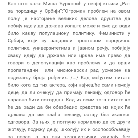
Као што каже Миша Ђурковић у својој књизи „Рат
за породицу у Србији“:“Огроман проблем на овом
пољу је настојање великих делова друштва да
побију идеју да држава уопште може и сме да води
било какву популациону политику. Феминисти у
Србији, који су зацарили простором породичне
политике, универзитетима и јавном речју, побијају
сваку идеју да држава или црква има право да
говори о депопулацији као проблему и да врши
пропагандни или мисионарски рад усмерен ка
подизању броја рођених. /.../ Кад међутим питате
било кога од тих актера, који најчешће сами немају
деце, да ли очекују да примају пензију, одговор ће
наравно бити потврдан. Кад их осим тога питате ко
ће да ради да би обезбедио средства из којих ће
држава да им плаћа пензију, остају без икаквог
одговора. За њих је потпуно нормално да се други
жртвују, подижу децу, школују их и осопособљавају
за посао, а да они хедонистички уживају без