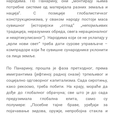
народима. По Панарину, они „монтирају њима
потребне системе од материјала разних земаља и
нација“. С позиције глобалистичког
конструкционизма, у сваком народу постоји маса
сувишног (историјски „отпад“ „непојмљивих
традиција, неразумних обреда, свега нерационалног
и неартикулисаног“). Народима који се не уклапају у
„врли нови свет“ треба дати сурове управљаче –
компрадоре који ће сувишне сународнике уклонити
са лица земље.
По Панарину, прошла је фаза претходног, према
имигрантима (јефтиној радној снази) трпељивог и
социјално одговорног капитализма. Сада сиротињу,
како рекосмо, треба побити. На крају, мораће да
дође до глобалног обрачуна; све што је до сада
предузимала глобална елита, само су
полумере: „Посебне тајне браве, уређаји за
појачавање зидова, оружје, непробојна стакла и