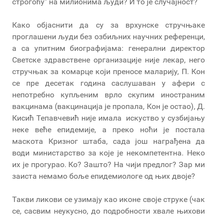
строгоћу" на милионима људи? И то је случајност?
Како објаснити да су за врхунске стручњаке
проглашени људи без озбиљних научних референци,
а са упитним биографијама: генерални директор
Светске здравствене организације није лекар, него
стручњак за комарце који преносе маларију, П. Кон
се пре десетак година саслушаван у афери с
непотребно купљеним врло скупим иностраним
вакцинама (вакцинација је пропала, Кон је остао), Д.
Кисић Тепавчевић није имала искуство у сузбијању
неке веће епидемије, а преко ноћи је постала
маскота Кризног штаба, сада још награђена да
води министарство за које је некомпетентна. Неко
их је прогурао. Ко? Зашто? На чији предлог? Зар ми
заиста немамо боље епидемиологе од њих двоје?
Такви ликови се узимају као иконе своје струке (чак
се, сасвим неукусно, до подробности хвале њихови