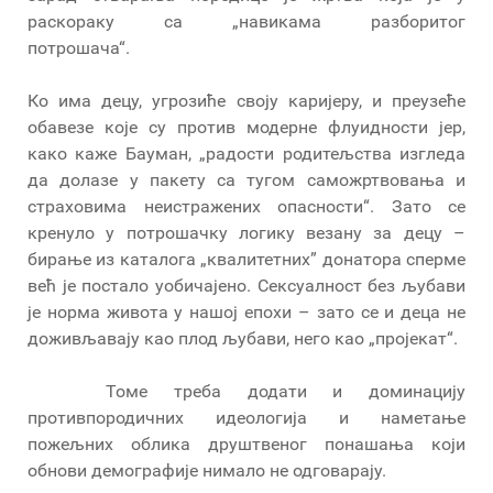
раскораку са „навикама разборитог
потрошача“.
Ко има децу, угрозиће своју каријеру, и преузеће
обавезе које су против модерне флуидности јер,
како каже Бауман, „радости родитељства изгледа
да долазе у пакету са тугом саможртвовања и
страховима неистражених опасности“. Зато се
кренуло у потрошачку логику везану за децу –
бирање из каталога „квалитетних” донатора сперме
већ је постало уобичајено. Сексуалност без љубави
је норма живота у нашој епохи – зато се и деца не
доживљавају као плод љубави, него као „пројекат“.
Томе треба додати и доминацију
противпородичних идеологија и наметање
пожељних облика друштвеног понашања који
обнови демографије нимало не одговарају.