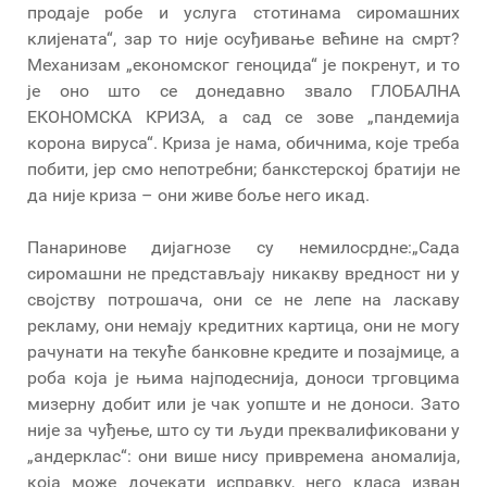
продаје робе и услуга стотинама сиромашних
клијената“, зар то није осуђивање већине на смрт?
Механизам „економског геноцида“ је покренут, и то
је оно што се донедавно звало ГЛОБАЛНА
ЕКОНОМСКА КРИЗА, а сад се зове „пандемија
корона вируса“. Криза је нама, обичнима, које треба
побити, јер смо непотребни; банкстерској братији не
да није криза – они живе боље него икад.
Панаринове дијагнозе су немилосрдне:„Сада
сиромашни не представљају никакву вредност ни у
својству потрошача, они се не лепе на ласкаву
рекламу, они немају кредитних картица, они не могу
рачунати на текуће банковне кредите и позајмице, а
роба која је њима најподеснија, доноси трговцима
мизерну добит или је чак уопште и не доноси. Зато
није за чуђење, што су ти људи преквалификовани у
„андерклас“: они више нису привремена аномалија,
која може дочекати исправку, него класа изван