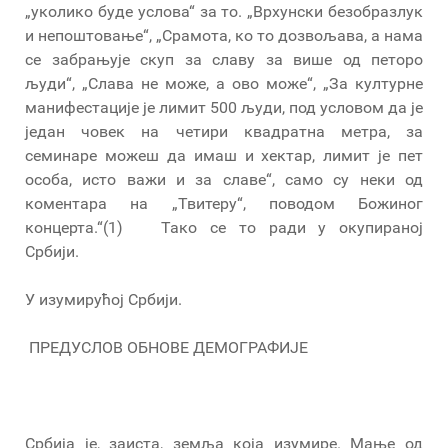
„уколико буде услова“ за то. „Врхунски безобразлук
и непоштовање“, „Срамота, ко то дозвољава, а нама
се забрањује скуп за славу за више од петоро
људи“, „Слава не може, а ово може“, „За културне
манифестације је лимит 500 људи, под условом да је
један човек на четири квадратна метра, за
семинаре можеш да имаш и хектар, лимит је пет
особа, исто важи и за славе“, само су неки од
коментара на „Твитеру“, поводом Божиног
концерта.“(1) Тако се то ради у окупираној
Србији.
У изумирућој Србији.
ПРЕДУСЛОВ ОБНОВЕ ДЕМОГРАФИЈЕ
Србија је, заиста, земља која изумире. Мање од