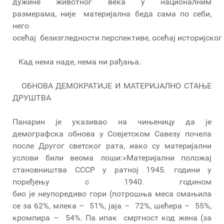
дужине животног века у националним
размерама, није материјална беда сама по себи,
него
осећај безизгледности перспективе, осећај историјског
Кад нема наде, нема ни рађања.
ОБНОВА ДЕМОКРАТИЈЕ И МАТЕРИЈАЛНО СТАЊЕ
ДРУШТВА
Панарин је указивао на чињеницу да је
демографска обнова у Совјетском Савезу почела
после Другог светског рата, иако су материјални
услови били веома лоши:»Материјални положај
становништва СССР у ратној 1945. години у
поређењу с 1940. годином
био је неупоредиво гори (потрошња меса смањила
се за 62%, млека – 51%, јаја – 72%, шећера – 55%,
кромпира – 54%. Па ипак смртност код жена (за