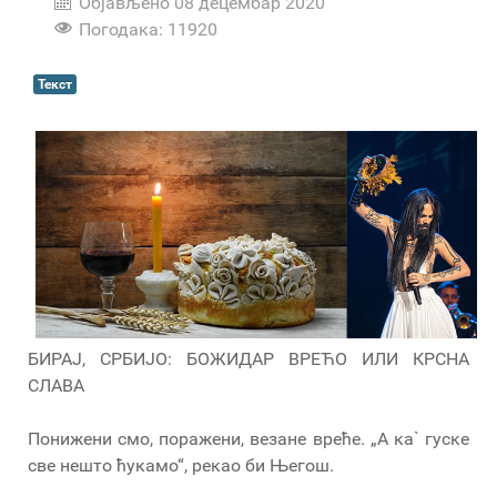
Објављено 08 децембар 2020
Погодака: 11920
Текст
БИРАЈ, СРБИЈО: БОЖИДАР ВРЕЋО ИЛИ КРСНА
СЛАВА
Понижени смо, поражени, везане вреће. „А ка` гуске
све нешто ћукамо“, рекао би Његош.