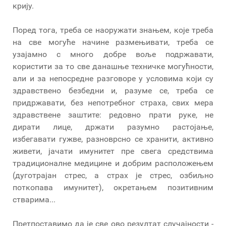
крију.
Поред тога, треба се наоружати знањем, које треба
на све могуће начине размењивати, треба се
узајамно с много добре воље подржавати,
користити за то све данашње техничке могућности,
али и за непосредне разговоре у условима који су
здравствено безбедни и, разуме се, треба се
придржавати, без непотребног страха, свих мера
здравствене заштите: редовно прати руке, не
дирати лице, држати разумно растојање,
избегавати гужве, разноврсно се хранити, активно
живети, јачати имунитет пре свега средствима
традиционалне медицине и добрим расположењем
(дуготрајан стрес, а страх је стрес, озбиљно
поткопава имунитет), окретањем позитивним
стварима...
Претпоставимо да је све ово резултат случајности -