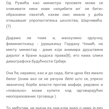
Од Ружића као министра просвете може се
очекивати неки нови «елџибити ил` не бити»
образовни пакетић, какве смо имали у доба
отишавшег упропаститеља школства, Шарчевића.
(7)
Додамо ли томе и, маскулино одлучну,
феминисткињу - јуришкињу Гордану Чомић, на
месту министар - даме која анимира друштвени
дијалог и брани људска права(8), ето нама слике
демографске будућности Србије.
Она ће, наравно, као и до сада, бити црна без имало
белог (осим ако се не рачуна
бело
што се, упркос
званичној борби власти против мафије, редовно и
«повољно» може купити код одговарајућих
неопорезованих трговаца ).
То, међутим, не значи да они који знају о чему је реч