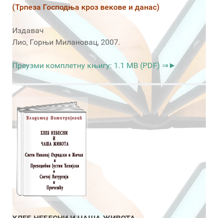
(Трпеза Господња кроз векове и данас)
Издавач
Лио, Горњи Милановац, 2007.
Преузми комплетну књигу: 1.1 MB (PDF) ⇒►