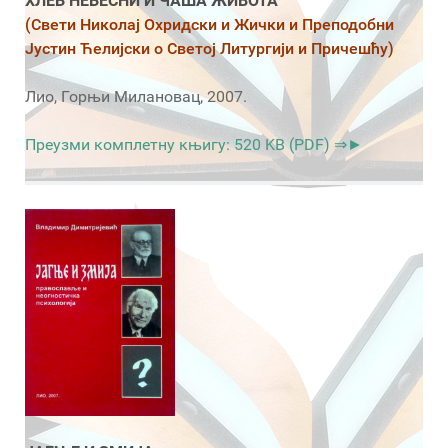
ХЛЕБ НЕБЕСНИ И ЧАША ЖИВОТА
(Свети Николај Охридски и Жички и Преподобни
Јустин Ћелијски о Светој Литургији и Причешћу)
Лио, Горњи Милановац, 2007.
Преузми комплетну књигу: 520 KB (PDF) ⇒►