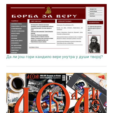
Да ли још гори кандило вере унутра у души твојој?