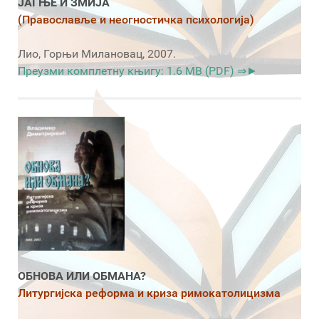
ЈАГЊЕ И ЗМИЈА
(Православље и неогностичка психологија)
Лио, Горњи Милановац, 2007.
Преузми комплетну књигу: 1.6 MB (PDF) ⇒►
ОБНОВА ИЛИ ОБМАНА?
Литургијска реформа и криза римокатолицизма