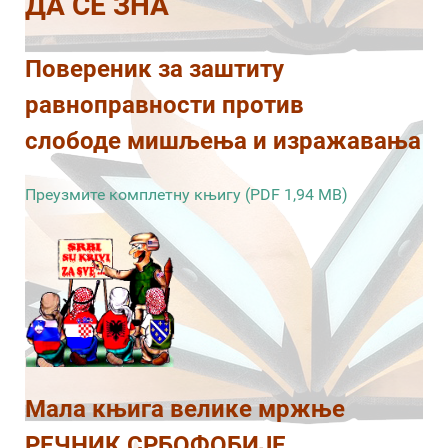
ДА СЕ ЗНА
Повереник за заштиту
равноправности против
слободе мишљења и изражавања
Преузмите комплетну књигу (PDF 1,94 MB)
Мала књига велике мржње
РЕЧНИК СРБОФОБИЈЕ