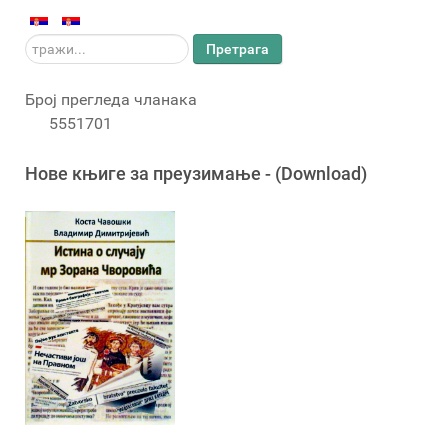
тражи...
Претрага
Број прегледа чланака
5551701
Новe књигe за преузимање - (Download)