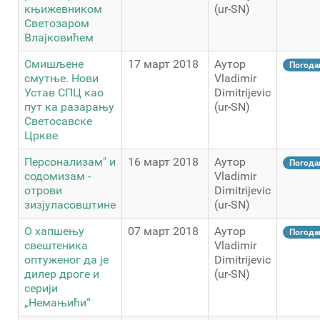
књижевником
(ur-SN)
Светозаром
Влајковићем
Смишљене
17 март 2018
Аутор
Погода
смутње. Нови
Vladimir
Устав СПЦ као
Dimitrijevic
пут ка разарању
(ur-SN)
Светосавске
Цркве
Персонализам" и
16 март 2018
Аутор
Погода
содомизам -
Vladimir
отрови
Dimitrijevic
зизјуласовштине
(ur-SN)
О хапшењу
07 март 2018
Аутор
Погода
свештеника
Vladimir
оптуженог да је
Dimitrijevic
дилер дроге и
(ur-SN)
серији
„Немањићи“