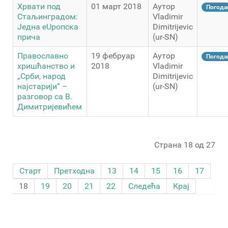
Хрвати под
01 март 2018
Аутор
Погода
Стаљинградом:
Vladimir
Једна еUропска
Dimitrijevic
прича
(ur-SN)
Православно
19 фебруар
Аутор
Погода
хришћанство и
2018
Vladimir
„Срби, народ
Dimitrijevic
најстарији“ –
(ur-SN)
разговор са В.
Димитријевићем
Страна 18 од 27
Старт
Претходна
13
14
15
16
17
18
19
20
21
22
Следећа
Крај