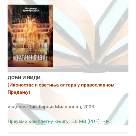
ДОЂИ И ВИДИ
(Иконостас и светиња олтара у православном
Предању)
издавач:Лио, Горњи Милановац, 2008.
Преузми комплетну књигу: 5.8 MB (PDF) ⇒►