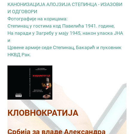
КАНОНИЗАЦИЈА АЛОЈЗИЈА СТЕПИНЦА - ИЗАЗОВИ
И ОДГОВОРИ
Фотографије на корицама:
Степинац у гостима код Павелића 1941. године,
На паради у Загребу у мају 1945, након уласка ЈНА
и
Црвене армије седе Степинац, Бакарић и пуковник
НКВД Рак.
КЛОВНОКРАТИЈА
Србија за владе Александра