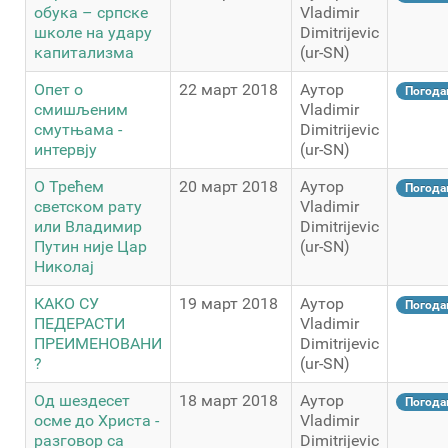
обука – српске
Vladimir
школе на удару
Dimitrijevic
капитализма
(ur-SN)
Опет о
22 март 2018
Аутор
Погода
смишљеним
Vladimir
смутњама -
Dimitrijevic
интервју
(ur-SN)
О Трећем
20 март 2018
Аутор
Погода
светском рату
Vladimir
или Владимир
Dimitrijevic
Путин није Цар
(ur-SN)
Николај
КАКО СУ
19 март 2018
Аутор
Погода
ПЕДЕРАСТИ
Vladimir
ПРЕИМЕНОВАНИ
Dimitrijevic
?
(ur-SN)
Од шездесет
18 март 2018
Аутор
Погода
осме до Христа -
Vladimir
разговор са
Dimitrijevic