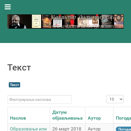
Текст
Текст
Филтрирање наслова
Приказ #
Датум
Наслов
објављивања
Аутор
Погод
Образовање или
26 март 2018
Аутор
Погода