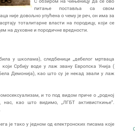
С обзиром на чињеницу да се ово
питање поставља са свом
ца није довољно упућена о чему је реч, он има за
сртају тоталитарне власти на породицу, који се
м на духовне и породичне вредности.
 била у школама), следбеници „дебелог мртваца
, који Србију воде у лаж звану Европска Унија (
Бела Демонија), као што су је некад звали у лаж
омосексуализам, и то под видом приче о „родној
од нас, као што видимо, „ЛГБТ активисткиње“.
.
чега је тако у једном од електронских писама које