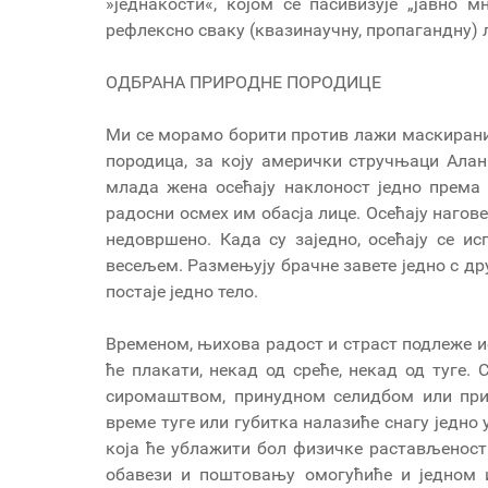
»једнакости«, којом се пасивизује „јавно
рефлексно сваку (квазинаучну, пропагандну) ла
ОДБРАНА ПРИРОДНЕ ПОРОДИЦЕ
Ми се морамо борити против лажи маскираних
породица, за коју амерички стручњаци Алан
млада жена осећају наклоност једно према 
радосни осмех им обасја лице. Осећају нагове
недовршено. Када су заједно, осећају се и
весељем. Размењују брачне завете једно с дру
постаје једно тело.
Временом, њихова радост и страст подлеже и
ће плакати, некад од среће, некад од туге.
сиромаштвом, принудном селидбом или при
време туге или губитка налазиће снагу једно 
која ће ублажити бол физичке растављености
обавези и поштовању омогућиће и једном и