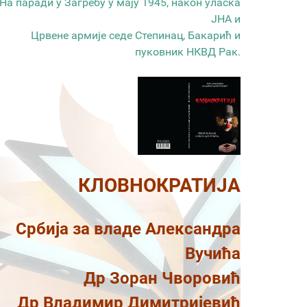
На паради у Загребу у мају 1945, након уласка
ЈНА и
Црвене армије седе Степинац, Бакарић и
пуковник НКВД Рак.
КЛОВНОКРАТИЈА
Србија за владе Александра
Вучића
Др Зоран Чворовић
Др Владимир Димитријевић