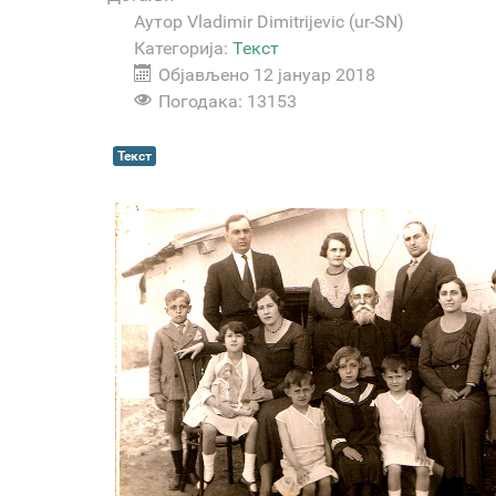
Аутор
Vladimir Dimitrijevic (ur-SN)
Категорија:
Текст
Објављено 12 јануар 2018
Погодака: 13153
Текст