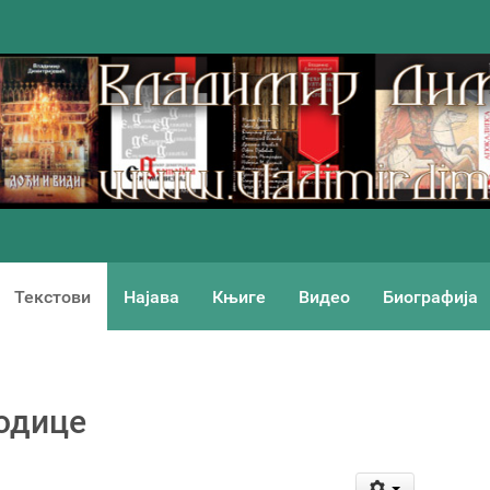
Текстови
Најава
Књиге
Видео
Биографија
одице