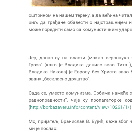
оштрином на нашем терену, а да већина читала
циљ да грађане обавести о најстрашнијем на
може поредити само са комунистичким ударце
Јер, данас су на власти (макар веронаука
Гроза“ (како је Владика данило звао Тита )
Владика Николај је Европу без Христа звао 
звану „бескласно друштво“.
Сада се, уместо комунизма, Србима намеће х
равноправности“, чије су пропагаторке к
(
http://borbazaveru.info/content/view/10261/1/
)
Мој пријатељ, Бранислав В. Вујић, каже због 
ми је послао: