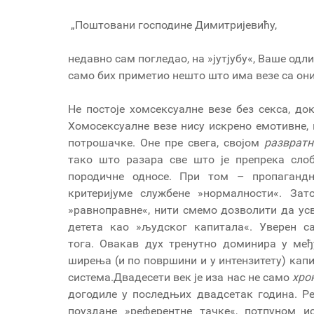
„Поштовани господине Димитријевићу,
недавно сам погледао, на »јутјубу«, Ваше одл
само бих приметио нешто што има везе са они
Не постоје хомсексуалне везе без секса, до
Хомосексуалне везе нису искрено емотивне, 
потрошачке. Оне пре свега, својом
разврат
н
тако што разара све што је препрека сло
породичне односе. При том – пропаганд
критеријуме службене »нормалности«. З
»равноправне«, нити смемо дозволити да усв
детета као »људског капитала«. Уверен 
тога. Овакав дух тренутно доминира у међ
ширења (и по површини и у интензитету) кап
система.Двадесети век је иза нас не само
хро
догодиле у последњих двадсетак година. Ре
поуздане »референтне тачке«, потпуном 