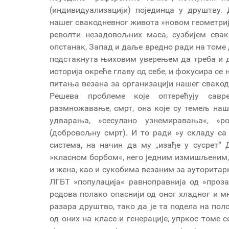
(индивидуализацији) појединца у друштву.
нашег свакодневног живота »новом геометријо
револти незадовољних маса, сузбијем сва
опстанак, Запад и даље вредно ради на томе д
подстакнута њиховим уверењем да треба и да
историја окреће главу од себе, и фокусира се
питања везана за организацији нашег свакод
Решева проблеме које оптерећују савр
размножавање, смрт, она које су темељ наше
удварања, »сесулано узнемиравања«, »р
(добровољну смрт). И то ради »у складу са
система, на начин да му „изађе у сусрет“
»класном борбом«, него једним измишљеним
и жена, као и сукобима везаним за ауторитар
ЛГБТ »популација« равноправнија од »проз
родова полако опаснији од оног хладног и м
разара друштво, тако да је та подела на пол
од оних на класе и генерације, упркос томе