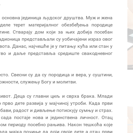
.
 и основна јединица људског друштва. Муж и жена
деле терет материјалног обезбеђења породице
тине. Стварају дом који за њих добија посебан
адионица представљали су уобичајени израз овог
та. Данас, најчешће је у питању кућа или стан у
ство и даље представља средиште свакодневног
то. Свесни су да су породица и вера, у суштини,
ожности, служењу Богу и молитви.
ивот. Деца су главни циљ и сврха брака. Млади
прво дете развија у мајчиној утроби. Када први
убави, радост и дивљење потискују сумњу и страх.
 сада постаје нова и јединствена личност. Отац
овом периоду посебно рањива. Након тешкоћа које
ада мајка почиње да доји своје дете а отац први