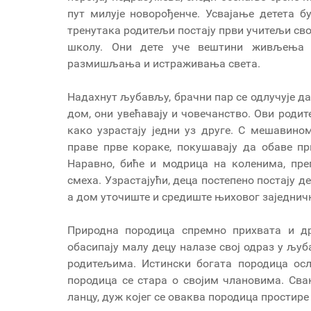
пут милује новорођенче. Усвајање детета 
тренутака родитељи постају први учитељи сво
школу. Они дете уче вештини живљења и
размишљања и истраживања света.
Надахнут љубављу, брачни пар се одлучује да 
дом, они увећавају и човечанство. Ови родит
како узрастају једни уз друге. С мешавин
праве прве кораке, покушавају да обаве пр
Наравно, биће и модрица на коленима, пре
смеха. Узрастајући, деца постепено постају д
а дом уточиште и средиште њиховог заједнич
Природна породица спремно прихвата и д
обасипају малу децу налазе свој одраз у љуб
родитељима. Истински богата породица осл
породица се стара о својим члановима. Сва
ланцу, дуж којег се оваква породица простире