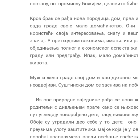
постану, по промислу Божијем, целовито биће
Кроз брак се рађа нова породица, дом, прва
сада граде своје мало домаћинство. Они 
користећи своја интересовања, снагу и веш
значај. У претходним вековима, имање или р
обједињења полног и економског аспекта живо
граду или предграђу. Ипак, мало домаћин
живота.
Муж и жена граде свој дом и као духовно мес
неодвојиви. Суштински дом се заснива на поб
Из ове природне заједнице рађа се нови ж
родитељи с дивљењем прате како се њихово 
пут угледају новорођено дете, плод њихове љ
Обоје су уградили део себе у то дете; оно
преузима улогу заштитника мајке која је у 
порођај подразумева, следи осећање среће к