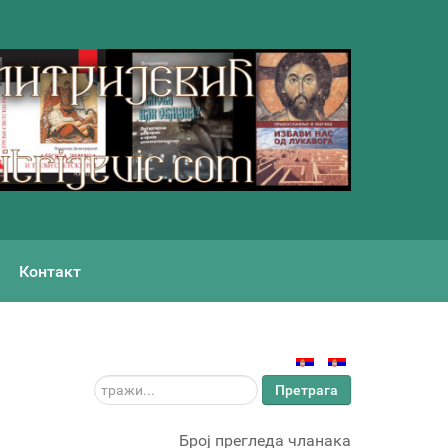
Контакт
тражи...
Претрага
Број прегледа чланака