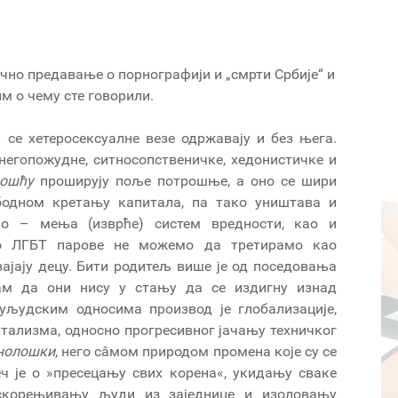
ично предавање о порнографији и „смрти Србије“ и
м о чему сте говорили.
к се хетеросексуалне везе одржавају и без њега.
негопожудне, ситносопственичке, хедонистичке и
ошћу
проширују поље потрошње, а оно се шири
бодном кретању капитала, па тако уништава и
но – мења (изврће) систем вредности, као и
ато ЛГБТ парове не можемо да третирамо као
ајају децу. Бити родитељ више је од поседовања
сам да они нису у стању да се издигну изнад
уљудским односима производ је глобализације,
итализма, односно прогресивног јачању техничког
нолошки
, него сâмом природом промена које су се
ч је о »пресецању свих корена«, укидању сваке
искорењивању људи из заједнице и изоловању