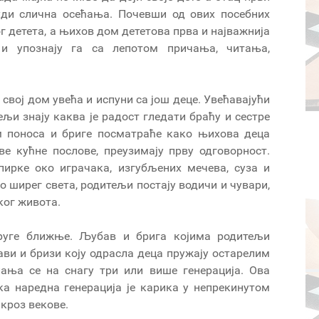
буди слична осећања. Почевши од ових посебних
г детета, а њихов дом дететова прва и најважнија
 упознају га са лепотом причања, читања,
свој дом увећа и испуни са још деце. Увећавајући
ељи знају каква је радост гледати браћу и сестре
ом поноса и бриге посматраће како њихова деца
ве кућне послове, преузимају прву одговорност.
пирке око играчака, изгубљених мечева, суза и
ео ширег света, родитељи постају водичи и чувари,
ког живота.
руге ближње. Љубав и брига којима родитељи
ави и бризи коју одрасла деца пружају остарелим
ања се на снагу три или више генерација. Ова
ка наредна генерација је карика у непрекинутом
 кроз векове.