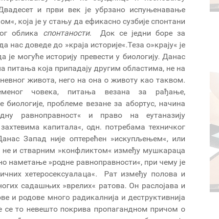
 Двадесет и први век је убрзано испуњенавање
м«, која је у стању да ефикасно сузбије спонтани
ког облика
спонтаности
. Док се једни боре за
а нас доведе до »краја историје«.Теза о»крају« је
 је могуће историју превести у биологију. Данас
 на питања која припадају другим областима, не на
невног живота, него на она о животу као таквом.
еменог човека, питања везана за рађање,
 биологије, проблеме везане за абортус, начина
одну равноправност« и право на еутаназију
 захтевима капитала«, одн. потребама техничког
 Данас Запад није оптерећен »искупљењем«, или
, не и стварним »конфликтом« између мушкараца
но наметање »родне равноправности«, при чему је
аичних хетеросексуалаца«. Рат између полова и
ногих садашњих »врелих« ратова. Он раслојава и
ове и родове много радикалнија и деструктивнија
 се се то невешто покрива пропагандном причом о