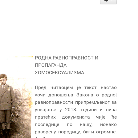
РОДНА РАВНОПРАВНОСТ И
ПРОПАГАНДА
ХОМОСЕКСУАЛИЗМА
Пред читаоцем је текст настао
уочи доношења Закона о родној
равноправности припремљеног за
усвајање у 2018. години и низа
пратећих докумената чије ће
последице по нашу, ионако
разорену породицу, бити огромне.