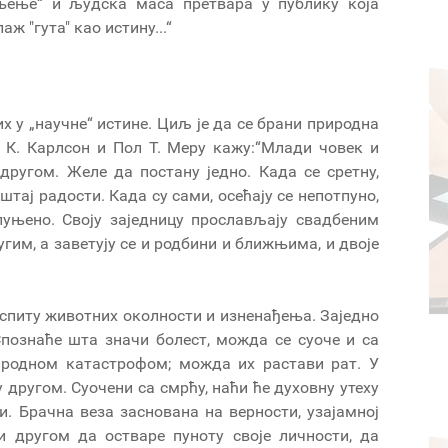
 мњење“ и људска маса претвара у публику која
ж "гута" као истину...“
 у „научне“ истине. Циљ је да се брани природна
 К. Карлсон и Пол Т. Меру кажу:“Млади човек и
другом. Желе да постану једно. Када се сретну,
штај радости. Када су сами, осећају се непотпуно,
спуњено. Своју заједницу прослављају свадбеним
гим, а заветују се и родбини и ближњима, и двоје
спиту животних околности и изненађења. Заједно
 Спознаће шта значи болест, можда се суоче и са
родном катастрофом; можда их растави рат. У
у другом. Суочени са смрћу, наћи ће духовну утеху
. Брачна веза заснована на верности, узајамној
 другом да остваре пуноту своје личности, да