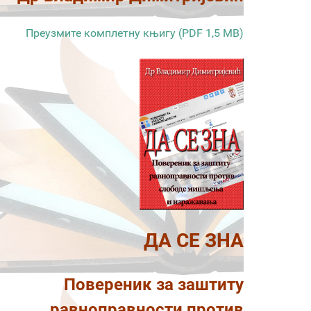
Преузмите комплетну књигу (PDF 1,5 MB)
ДА СЕ ЗНА
Повереник за заштиту
равноправности против