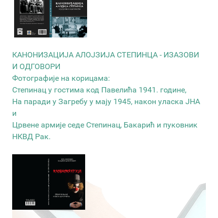
КАНОНИЗАЦИЈА АЛОЈЗИЈА СТЕПИНЦА - ИЗАЗОВИ
И ОДГОВОРИ
Фотографије на корицама:
Степинац у гостима код Павелића 1941. године,
На паради у Загребу у мају 1945, након уласка ЈНА
и
Црвене армије седе Степинац, Бакарић и пуковник
НКВД Рак.