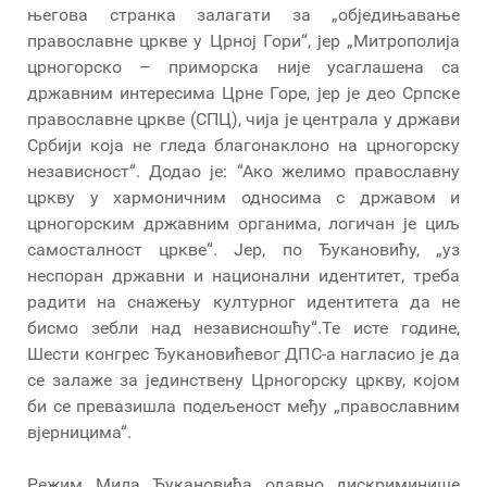
његова странка залагати за „обједињавање
православне цркве у Црној Гори“, јер „Митрополија
црногорско – приморска није усаглашена са
државним интересима Црне Горе, јер је део Српске
православне цркве (СПЦ), чија је централа у држави
Србији која не гледа благонаклоно на црногорску
независност“. Додао је: “Ако желимо православну
цркву у хармоничним односима с државом и
црногорским државним органима, логичан је циљ
самосталност цркве“. Јер, по Ђукановићу, „уз
неспоран државни и национални идентитет, треба
радити на снажењу културног идентитета да не
бисмо зебли над независношћу“.Те исте године,
Шести конгрес Ђукановићевог ДПС-а нагласио је да
се залаже за јединствену Црногорску цркву, којом
би се превазишла подељеност међу „православним
вјерницима“.
Режим Мила Ђукановића одавно дискриминише