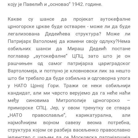
коју је Павелић и „основао“ 1942. године.
Какве су шансе да пројекат аутокефалне
црногорске цркве буде остварен - може ли да буде
легализована Дедеићева структура? Може ли
Патријарх Ватоломеј да измени своју одлуку?Нема
озбиљних шанси да Мираш Дедеић постане
поглавар „аутокефалне“ ЦПЦ, зато што је он
рашчињен од самог патријарха цариградског
Вартоломеја, и потпуно је кловновски лик за нешто
што би требало да буде озбиљна и одговорна улога
у НАТО Црној Гори. Тражи се неки озбиљнији
кандидат, али ми чврсто верујемо да га неће наћи
међу синовима Митрополије црногорско –
приморске СПЦ. Јер, у овом тренутку се ствара
„НАТО православље“, карикатурална, али
најмоћнијем војном савезу веома потребна,
структура којом се разбија васељенко православно
јединство с циљем да се Московска патријаршија