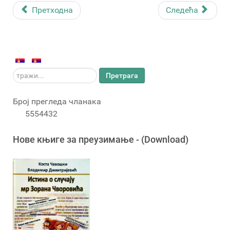
Претходна
Следећа
тражи...
Претрага
Број прегледа чланака
5554432
Новe књигe за преузимање - (Download)