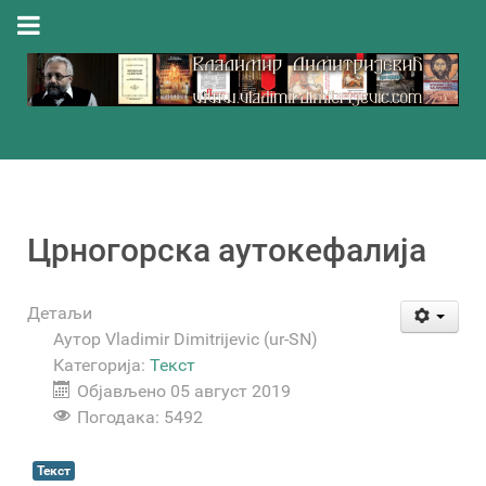
Црногорска аутокефалија
Детаљи
Аутор
Vladimir Dimitrijevic (ur-SN)
Категорија:
Текст
Објављено 05 август 2019
Погодака: 5492
Текст