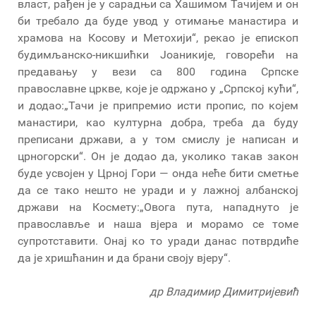
власт, рађен је у сарадњи са Хашимом Тачијем и он
би требало да буде увод у отимање манастира и
храмова на Косову и Метохији“, рекао је епископ
будимљанско-никшићки Јоаникије, говорећи на
предавању у вези са 800 година Српске
православне цркве, које је одржано у „Српској кући“,
и додао:„Тачи је припремио исти пропис, по којем
манастири, као културна добра, треба да буду
преписани држави, а у том смислу је написан и
црногорски“. Он је додао да, уколико такав закон
буде усвојен у Црној Гори — онда неће бити сметње
да се тако нешто не уради и у лажној албанској
држави на Космету:„Овога пута, нападнуто је
православље и наша вјера и морамо се томе
супротставити. Онај ко то уради данас потврдиће
да је хришћанин и да брани своју вјеру“.
др Владимир Димитријевић