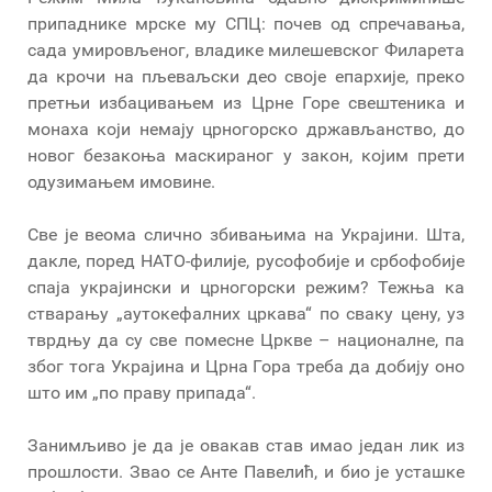
припаднике мрске му СПЦ: почев од спречавања,
сада умировљеног, владике милешевског Филарета
да крочи на пљеваљски део своје епархије, преко
претњи избацивањем из Црне Горе свештеника и
монаха који немају црногорско држављанство, до
новог безакоња маскираног у закон, којим прети
одузимањем имовине.
Све је веома слично збивањима на Украјини. Шта,
дакле, поред НАТО-филије, русофобије и србофобије
спаја украјински и црногорски режим? Тежња ка
стварању „аутокефалних цркава“ по сваку цену, уз
тврдњу да су све помесне Цркве – националне, па
због тога Украјина и Црна Гора треба да добију оно
што им „по праву припада“.
Занимљиво је да је овакав став имао један лик из
прошлости. Звао се Анте Павелић, и био је усташке