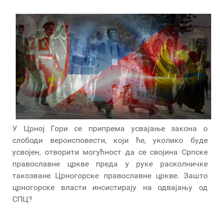
У Црној Гори се припрема усвајање закона о
слободи вероисповести, који ће, уколико буде
усвојен, отворити могућност да се својина Српске
православне цркве преда у руке расколничке
такозване Црногорске православне цркве. Зашто
црногорске власти инсистирају на одвајању од
СПЦ?