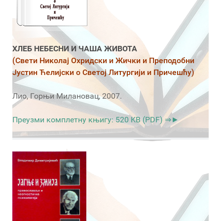
ХЛЕБ НЕБЕСНИ И ЧАША ЖИВОТА
(Свети Николај Охридски и Жички и Преподобни
Јустин Ћелијски о Светој Литургији и Причешћу)
Лио, Горњи Милановац, 2007.
Преузми комплетну књигу: 520 KB (PDF) ⇒►