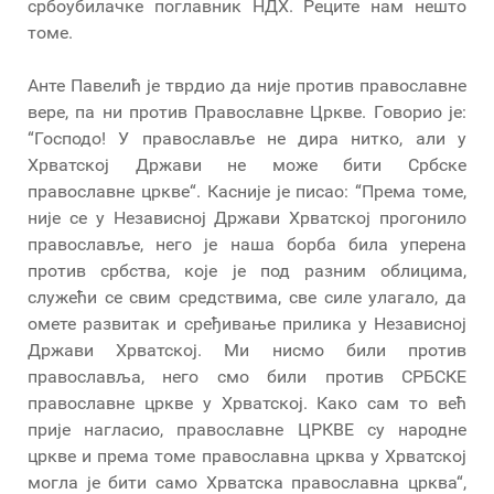
србоубилачке поглавник НДХ. Реците нам нешто
томе.
Анте Павелић је тврдио да није против православне
вере, па ни против Православне Цркве. Говорио је:
“Господо! У православље не дира нитко, али у
Хрватској Држави не може бити Србске
православне цркве“. Касније је писао: “Према томе,
није се у Независној Држави Хрватској прогонило
православље, него је наша борба била уперена
против србства, које је под разним облицима,
служећи се свим средствима, све силе улагало, да
омете развитак и сређивање прилика у Независној
Држави Хрватској. Ми нисмо били против
православља, него смо били против СРБСКЕ
православне цркве у Хрватској. Како сам то већ
прије нагласио, православне ЦРКВЕ су народне
цркве и према томе православна црква у Хрватској
могла је бити само Хрватска православна црква“,