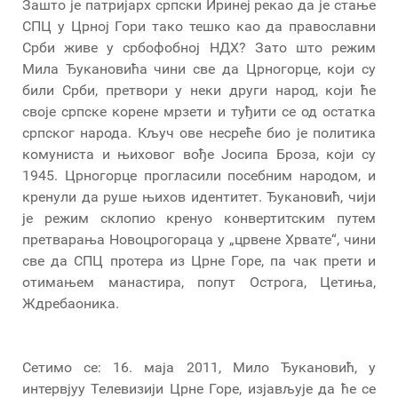
Зашто је патријарх српски Иринеј рекао да је стање
СПЦ у Црној Гори тако тешко као да православни
Срби живе у србофобној НДХ? Зато што режим
Мила Ђукановића чини све да Црногорце, који су
били Срби, претвори у неки други народ, који ће
своје српске корене мрзети и туђити се од остатка
српског народа. Кључ ове несреће био је политика
комуниста и њиховог вође Јосипа Броза, који су
1945. Црногорце прогласили посебним народом, и
кренули да руше њихов идентитет. Ђукановић, чији
је режим склопио кренуо конвертитским путем
претварања Новоцрогораца у „црвене Хрвате“, чини
све да СПЦ протера из Црне Горе, па чак прети и
отимањем манастира, попут Острога, Цетиња,
Ждребаоника.
Сетимо се: 16. маја 2011, Мило Ђукановић, у
интервјуу Телевизији Црне Горе, изјављује да ће се