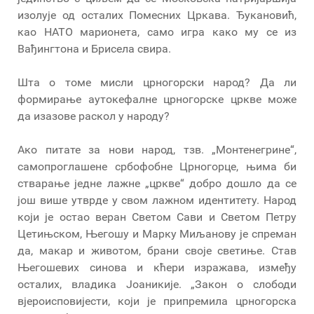
изолује од осталих Помесних Цркава. Ђукановић,
као НАТО марионета, само игра како му се из
Вађингтона и Брисела свира.
Шта о томе мисли црногорски народ? Да ли
формирање аутокефалне црногорске цркве може
да изазове раскол у народу?
Ако питате за нови народ, тзв. „Монтенегрине“,
самопроглашене србофобне Црногорце, њима би
стварање једне лажне „цркве“ добро дошло да се
још више утврде у свом лажном идентитету. Народ
који је остао веран Светом Сави и Светом Петру
Цетињском, Његошу и Марку Миљанову је спреман
да, макар и животом, брани своје светиње. Став
Његошевих синова и кћери изражава, између
осталих, владика Јоаникије. „Закон о слободи
вјероисповијести, који је припремила црногорска