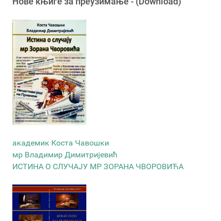
Новe књигe за преузимање - (Download)
академик Коста Чавошки
мр Владимир Димитријевић
ИСТИНА О СЛУЧАЈУ МР ЗОРАНА ЧВОРОВИЋА