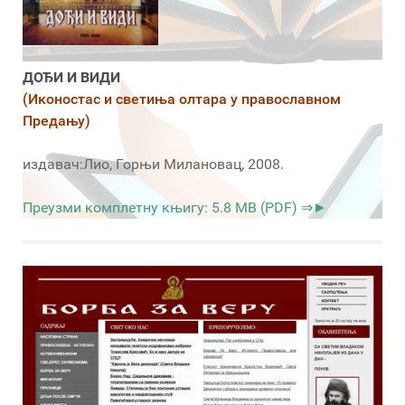
ДОЂИ И ВИДИ
(Иконостас и светиња олтара у православном
Предању)
издавач:Лио, Горњи Милановац, 2008.
Преузми комплетну књигу: 5.8 MB (PDF) ⇒►