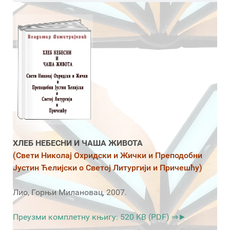
ХЛЕБ НЕБЕСНИ И ЧАША ЖИВОТА
(Свети Николај Охридски и Жички и Преподобни
Јустин Ћелијски о Светој Литургији и Причешћу)
Лио, Горњи Милановац, 2007.
Преузми комплетну књигу: 520 KB (PDF) ⇒►