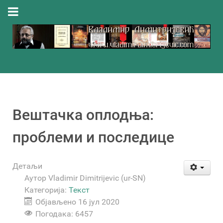
Вештачка оплодња:
проблеми и последице
Детаљи
Аутор
Vladimir Dimitrijevic (ur-SN)
Категорија:
Текст
Објављено 16 јул 2020
Погодака: 6457