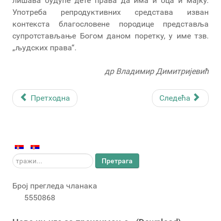
лишава будуће дете права да има и оца и мајку.
Употреба репродуктивних средстава изван
контекста благословене породице представља
супротстављање Богом даном поретку, у име тзв.
„људских права“.
др Владимир Димитријевић
Претходна
Следећа
тражи...
Претрага
Број прегледа чланака
5550868