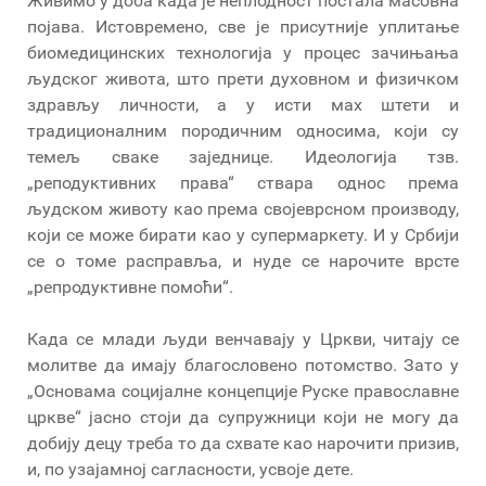
Живимо у доба када је неплодност постала масовна
појава. Истовремено, све је присутније уплитање
биомедицинских технологија у процес зачињања
људског живота, што прети духовном и физичком
здрављу личности, а у исти мах штети и
традиционалним породичним односима, који су
темељ сваке заједнице. Идеологија тзв.
„реподуктивних права“ ствара однос према
људском животу као према својеврсном производу,
који се може бирати као у супермаркету. И у Србији
се о томе расправља, и нуде се нарочите врсте
„репродуктивне помоћи“.
Када се млади људи венчавају у Цркви, читају се
молитве да имају благословено потомство. Зато у
„Основама социјалне концепције Руске православне
цркве“ јасно стоји да супружници који не могу да
добију децу треба то да схвате као нарочити призив,
и, по узајамној сагласности, усвоје дете.