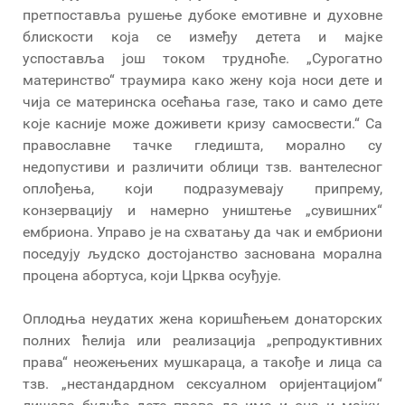
претпоставља рушење дубоке емотивне и духовне
блискости која се између детета и мајке
успоставља још током трудноће. „Сурогатно
материнство“ траумира како жену која носи дете и
чија се материнска осећања газе, тако и само дете
које касније може доживети кризу самосвести.“ Са
православне тачке гледишта, морално су
недопустиви и различити облици тзв. вантелесног
оплођења, који подразумевају припрему,
конзервацију и намерно уништење „сувишних“
ембриона. Управо је на схватању да чак и ембриони
поседују људско достојанство заснована морална
процена абортуса, који Црква осуђује.
Оплодња неудатих жена коришћењем донаторских
полних ћелија или реализација „репродуктивних
права“ неожењених мушкараца, а такође и лица са
тзв. „нестандардном сексуалном оријентацијом“