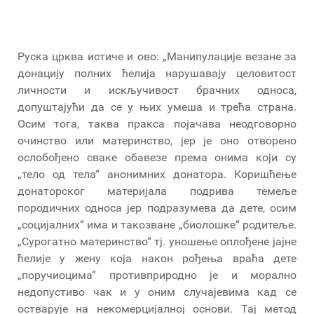
Руска црква истиче и ово: „Манипулације везане за
донацију полних ћелија нарушавају целовитост
личности и искључивост брачних односа,
допуштајући да се у њих умеша и трећа страна.
Осим тога, таква пракса појачава неодговорно
очинство или материнство, јер је оно отворено
ослобођено сваке обавезе према онима који су
„тело од тела“ анонимних донатора. Коришћење
донаторског материјала подрива темеље
породичних односа јер подразумева да дете, осим
„социјалних“ има и такозване „биолошке“ родитеље.
„Сурогатно материнство“ тј. уношење оплођене јајне
ћелије у жену која након рођења враћа дете
„поручиоцима“ противприродно је и морално
недопустиво чак и у оним случајевима кад се
остварује на некомерцијалној основи. Тај метод