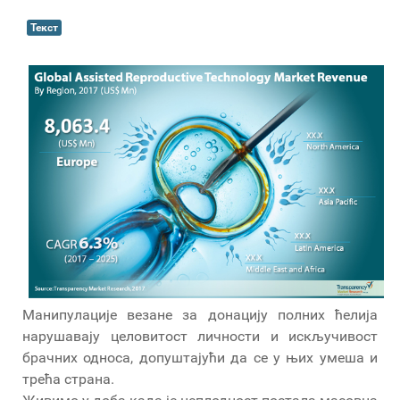
Текст
Манипулације везане за донацију полних ћелија
нарушавају целовитост личности и искључивост
брачних односа, допуштајући да се у њих умеша и
трећа страна.