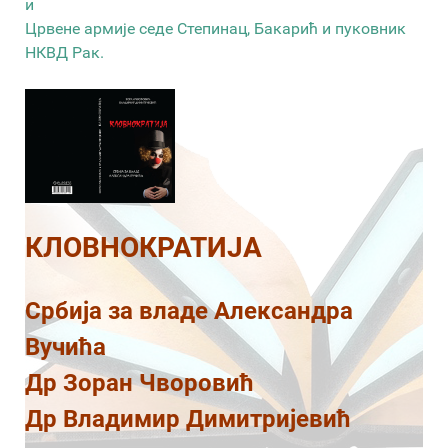
и
Црвене армије седе Степинац, Бакарић и пуковник
НКВД Рак.
КЛОВНОКРАТИЈА
Србија за владе Александра
Вучића
Др Зоран Чворовић
Др Владимир Димитријевић