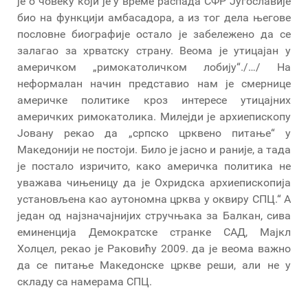
је о човеку који је у време распада СФР Југославије
био на функцији амбасадора, а из тог дела његове
пословне биографије остало је забележено да се
залагао за хрватску страну. Веома је утицајан у
америчком „римокатоличком лобију“./…/ На
неформалан начин представио нам је смернице
америчке политике кроз интересе утицајних
америчких римокатолика. Милејди је архиепископу
Јовану рекао да „српско црквено питање“ у
Македонији не постоји. Било је јасно и раније, а тада
је постало изричито, како америчка политика не
уважава чињеницу да је Охридска архиепископија
установљена као аутономна црква у оквиру СПЦ.“ А
један од најзначајнијих стручњака за Балкан, сива
еминенција Демократске странке САД, Мајкл
Холцел, рекао је Раковићу 2009. да је веома важно
да се питање Македонске цркве реши, али не у
складу са намерама СПЦ.