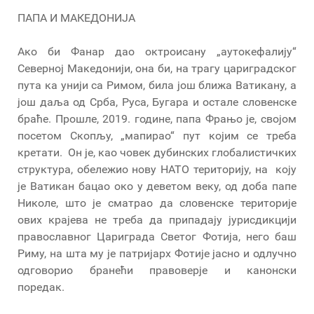
ПАПА И МАКЕДОНИЈА
Ако би Фанар дао октроисану „аутокефалију“
Северној Македонији, она би, на трагу цариградског
пута ка унији са Римом, била још ближа Ватикану, а
још даља од Срба, Руса, Бугара и остале словенске
браће. Прошле, 2019. године, папа Фрањо је, својом
посетом Скопљу, „мапирао“ пут којим се треба
кретати. Он је, као човек дубинских глобалистичких
структура, обележио нову НАТО територију, на коју
је Ватикан бацао око у деветом веку, од доба папе
Николе, што је сматрао да словенске територије
ових крајева не треба да припадају јурисдикцији
православног Цариграда Светог Фотија, него баш
Риму, на шта му је патријарх Фотије јасно и одлучно
одговорио бранећи правоверје и канонски
поредак.