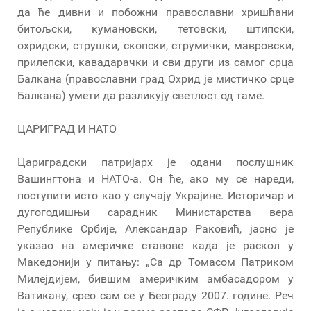
да ће дивни и побожни православни хришћани
битољски, кумановски, тетовски, штипски,
охридски, струшки, скопски, струмички, мавровски,
прилепски, кавадарачки и сви други из самог срца
Балкана (православни град Охрид је мистичко срце
Балкана) умети да разликују светлост од таме.
ЦАРИГРАД И НАТО
Цариградски патријарх је одани послушник
Вашингтона и НАТО-а. Он ће, ако му се нареди,
поступити исто као у случају Украјине. Историчар и
дугогодишњи сарадник Министарства вера
Републике Србије, Александар Раковић, јасно је
указао на америчке ставове када је раскол у
Македонији у питању: „Са др Томасом Патриком
Милејдијем, бившим америчким амбасадором у
Ватикану, срео сам се у Београду 2007. године. Реч