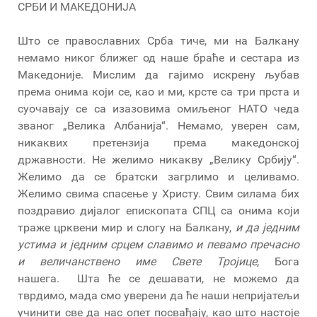
СРБИ И МАКЕДОНИЈА
Што се православних Срба тиче, ми на Балкану
немамо никог ближег од наше браће и сестара из
Македоније. Мислим да гајимо искрену љубав
према онима који се, као и ми, крсте са три прста и
суочавају се са изазовима омиљеног НАТО чеда
званог „Велика Албанија“. Немамо, уверен сам,
никаквих претензија према македонској
државности. Не желимо никакву „Велику Србију“.
Желимо да се братски загрлимо и целивамо.
Желимо свима спасење у Христу. Свим силама бих
поздравио дијалог епископата СПЦ са онима који
траже црквени мир и слогу на Балкану,
и да једним
устима и једним срцем славимо и певамо пречасно
и величанствено име Свете Тројице,
Бога
нашега. Шта ће се дешавати, не можемо да
тврдимо, мада смо уверени да ће наши непријатељи
учинити све да нас опет посвађају, као што настоје