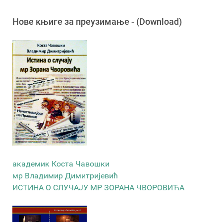
Новe књигe за преузимање - (Download)
академик Коста Чавошки
мр Владимир Димитријевић
ИСТИНА О СЛУЧАЈУ МР ЗОРАНА ЧВОРОВИЋА