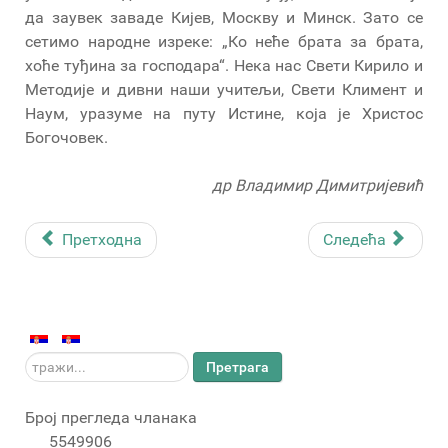
да заувек заваде Кијев, Москву и Минск. Зато се
сетимо народне изреке: „Ко неће брата за брата,
хоће туђина за господара“. Нека нас Свети Кирило и
Методије и дивни наши учитељи, Свети Климент и
Наум, уразуме на путу Истине, која је Христос
Богочовек.
др Владимир Димитријевић
Претходна
Следећа
тражи...
Претрага
Број прегледа чланака
5549906