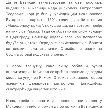
Да је Ватикан заинтересован за ове просторе,
видело се и касније, када је скопски митрополит
Теодосије, који је био у јурисдикцији неканонског
Бугарског егзархата, 1891. године, да би створио
„Македонску цркву“, покушао да, са паством, пређе
на унију са Римом. Тада се обратио папском нунцију
у Цариграду, Бонетију, нудећи себе као поглавара
будуће унијатске Охридске архиепископије. Бонети
се сложио, али званични Стамбол и званична
Софија су овај подухват спречили.
У овом тренутку, како пишу озбиљни руски
аналитичари, Цариград се креће корацима од седам
миља ка унији са Римом. О томе нескривено говори
амерички фанариота, митрополит Елпидофор,
сматрајући да унија тек што није.
Ипак, треба веровати да православни народ у
Македонији није спреман да се потчини Ватикану, и