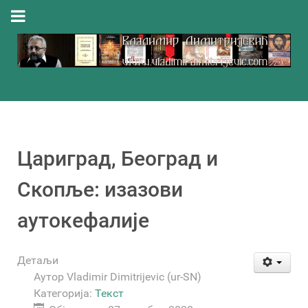
Цариград, Београд и
Скопље: изазови
аутокефалије
Детаљи
Аутор
Vladimir Dimitrijevic (ur-SN)
Категорија:
Текст