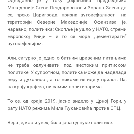
Однедавно је у току „офанзива“ председника
Македоније Стеве Пендаровског и Зорана Заева да
се, преко Цариграда, призна аутокефалност на
територији Северне Македоније. Офанзива је,
наравно, политичка: Скопље је ушло у НАТО, стреми
Европској Унији – и то се мора „цементирати“
аутокефелијом.
Али, сигурно је једно: о битним црквеним питањима
не треба одлучивати под жестоким притиском
политике. У супротном, политика може да надвлада
веру и духовност, а то никоме не иде у прилог. Па,
на крају крајева, ни самим политичарима.
То се, од краја 2019, јасно видело у Црној Гори, у
рату НАТО режима Мила Ђукановића против СПЦ.
Вера је, као и увек, била јача од пуке политике.