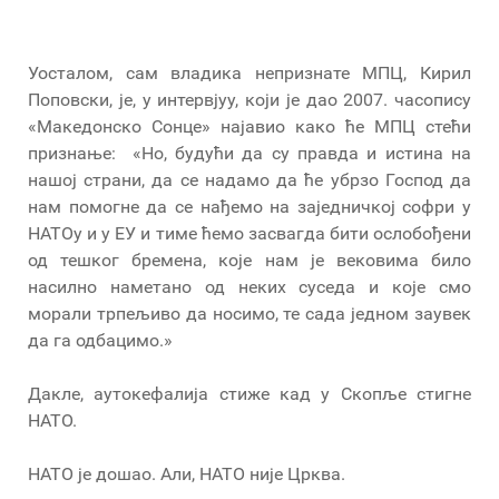
Уосталом, сам владика непризнате МПЦ, Кирил
Поповски, је, у интервјуу, који је дао 2007. часопису
«Македонско Сонце» најавио како ће МПЦ стећи
признање: «Но, будући да су правда и истина на
нашој страни, да се надамо да ће убрзо Господ да
нам помогне да се нађемо на заједничкој софри у
НАТОу и у ЕУ и тиме ћемо засвагда бити ослобођени
од тешког бремена, које нам је вековима било
насилно наметано од неких суседа и које смо
морали трпељиво да носимо, те сада једном заувек
да га одбацимо.»
Дакле, аутокефалија стиже кад у Скопље стигне
НАТО.
НАТО је дошао. Али, НАТО није Црква.