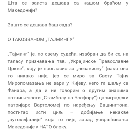
Шта се заиста дешава са нашом браћом у
Македонији?
Зашто се дешава баш сада?
О ТАКОЗВАНОМ „ТАЈМИНГУ“
„Тајминг“ је, по свему судећи, изабран да би се, на
таласу признавања тзв. „Украјинске Православне
Цркве“, коју је прогласио за „независну“ (иако она
то никако није, јер се миро за Свету Тајну
Миропомазања не вари у Кијеву, него га шаљу са
Фанара, а да и не говорим о другим знацима
потчињености „Стамболу на Босфору“) цариградски
патријарх Вартоломеј по наређењу Вашингтона,
постигао исти циљ – добијање некакве
„аутокефалије“ која то није, зарад учвршћивања
Македоније у НАТО блоку.