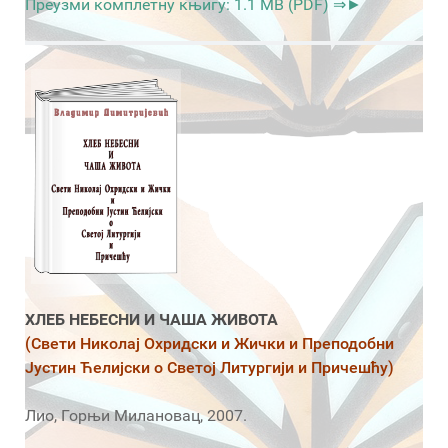
Преузми комплетну књигу: 1.1 MB (PDF) ⇒►
ХЛЕБ НЕБЕСНИ И ЧАША ЖИВОТА
(Свети Николај Охридски и Жички и Преподобни
Јустин Ћелијски о Светој Литургији и Причешћу)
Лио, Горњи Милановац, 2007.