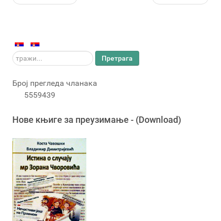
тражи...
Претрага
Број прегледа чланака
5559439
Новe књигe за преузимање - (Download)