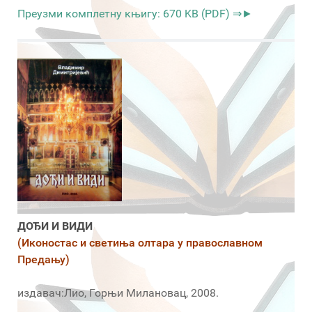
Преузми комплетну књигу: 670 KB (PDF) ⇒►
ДОЂИ И ВИДИ
(Иконостас и светиња олтара у православном
Предању)
издавач:Лио, Горњи Милановац, 2008.