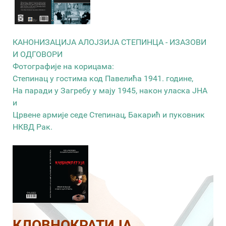
КАНОНИЗАЦИЈА АЛОЈЗИЈА СТЕПИНЦА - ИЗАЗОВИ
И ОДГОВОРИ
Фотографије на корицама:
Степинац у гостима код Павелића 1941. године,
На паради у Загребу у мају 1945, након уласка ЈНА
и
Црвене армије седе Степинац, Бакарић и пуковник
НКВД Рак.
КЛОВНОКРАТИЈА