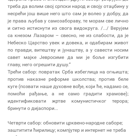
треба да волим свој српски народ и своју отаџбину у
несрећи још више него што сам је волео у добру, да
је права љубав у самозабораву, те морам све лично
и ситно истиснути из свога видокруга. /.../ Верујем
са кнезом Лазаром – свесно, не из слабости, да је
Небеско Царство увек и довека, и одабирам живот
по правди, витештву и јунаштву, а у савести носим
савет мајке Јевросиме да ми је боље изгубити
главу, него огрешити душу.“
Трећи сабор: повратак Срба избеглица на огњишта;
против наказне реформе школства; против беле
куге (позвати наше духовне вође, који ће, надамо се,
помоћи рађање, а не само градити храмове);
идентификовати жртве комунистичког терора;
бринути о дијаспори...
Четврти сабор: обновити црквено-народне саборе;
заштитити ћирилицу; компјутер и интернет не треба