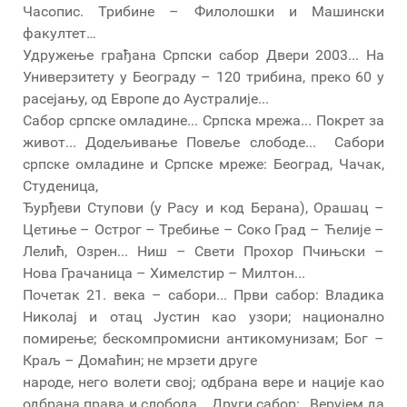
Часопис. Трибине – Филолошки и Машински
факултет…
Удружење грађана Српски сабор Двери 2003... На
Универзитету у Београду – 120 трибина, преко 60 у
расејању, од Европе до Аустралије...
Сабор српске омладине... Српска мрежа... Покрет за
живот... Додељивање Повеље слободе... Сабори
српске омладине и Српске мреже: Београд, Чачак,
Студеница,
Ђурђеви Ступови (у Расу и код Берана), Орашац –
Цетиње – Острог – Требиње – Соко Град – Ћелије –
Лелић, Озрен... Ниш – Свети Прохор Пчињски –
Нова Грачаница – Химелстир – Милтон...
Почетак 21. века – сабори... Први сабор: Владика
Николај и отац Јустин као узори; национално
помирење; бескомпромисни антикомунизам; Бог –
Краљ – Домаћин; не мрзети друге
народе, него волети свој; одбрана вере и нације као
одбрана права и слобода... Други сабор: „Верујем да