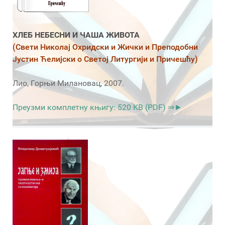
ХЛЕБ НЕБЕСНИ И ЧАША ЖИВОТА
(Свети Николај Охридски и Жички и Преподобни
Јустин Ћелијски о Светој Литургији и Причешћу)
Лио, Горњи Милановац, 2007.
Преузми комплетну књигу: 520 KB (PDF) ⇒►