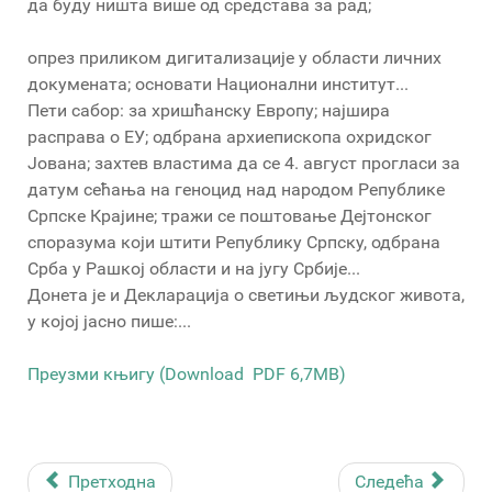
да буду ништа више од средстава за рад;
опрез приликом дигитализације у области личних
докумената; основати Национални институт...
Пети сабор: за хришћанску Европу; најшира
расправа о ЕУ; одбрана архиепископа охридског
Јована; захтев властима да се 4. август прогласи за
датум сећања на геноцид над народом Републике
Српске Крајине; тражи се поштовање Дејтонског
споразума који штити Републику Српску, одбрана
Срба у Рашкој области и на југу Србије...
Донета је и Декларација о светињи људског живота,
у којој јасно пише:...
Преузми књигу (Download PDF 6,7MB)
Претходна
Следећа