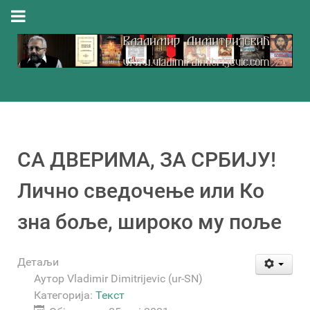
СА ДВЕРИМА, ЗА СРБИЈУ!
Лично сведочење или Ко
зна боље, широко му поље
Детаљи
Аутор
Vladimir Dimitrijevic (ur-SN)
Категорија:
Текст