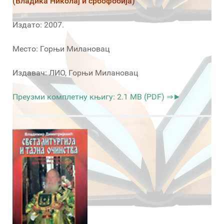
(Владика Николај и србофобија)
Издато: 2007.
Место: Горњи Милановац
Издавач: ЛИО, Горњи Милановац
Преузми комплетну књигу: 2.1 MB (PDF) ⇒►