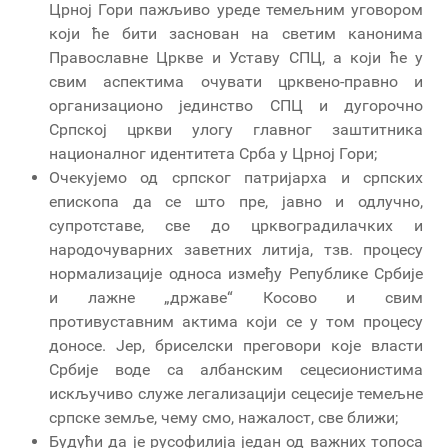
Црној Гори пажљиво уреде темељним уговором
који ће бити заснован на светим канонима
Православне Цркве и Уставу СПЦ, а који ће у
свим аспектима очувати црквено-правно и
организационо јединство СПЦ и дугорочно
Српској цркви улогу главног заштитника
националног идентитета Срба у Црној Гори;
Очекујемо од српског патријарха и српских
епископа да се што пре, јавно и одлучно,
супротставе, све до црквоградилачких и
народочуварних заветних литија, тзв. процесу
нормализације односа између Републике Србије
и лажне „државе“ Косово и свим
противуставним актима који се у том процесу
доносе. Јер, бриселски преговори које власти
Србије воде са албанским сецесионистима
искључиво служе легализацији сецесије темељне
српске земље, чему смо, нажалост, све ближи;
Будући да је русофилија један од важних топоса