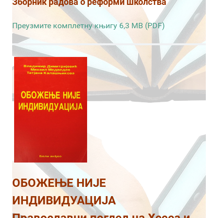
Зборник радова о реформи школства
Преузмите комплетну књигу 6,3 MB (PDF)
ОБОЖЕЊЕ НИЈЕ
ИНДИВИДУАЦИЈА
Православни поглед на Хесеа и