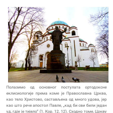
Полазимо од основног постулата ортодоксне
еклисиологије према коме је Православна Црква,
као тело Христово, састављена од много удова, јер
као што рече апостол Павле, „кад би сви били један
уд, гдје је тијело“ (1. Кор. 12, 12). Сходно томе, Цркву