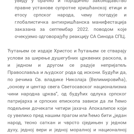
уведу у брачно и породично законодавство
правне установе супротне хришћанској етици и
етосу српског народа, чему погодује и
глобалистичка антихришћанска манифестација
заказана за септембар 2022. поводом које
очекујемо одговорајућу реакцију СА Синода СПЦ.
Ћутањем се издаје Христос и ћутањем се стварају
услови за ширење душегубних црквених раскола, а
и једном и другом се радује непријатељ
Православља и људског рода од искони. Будући да,
по речима Св. владике Николаја (Велимировића),
„основу и центар свега Светосавског национализма
чини народна црква“, од будућих одлука српског
патријарха и српских епископа зависи да ли ћемо
подељени дочекати четири јахача Апокалипсе који
су увелико пред нашим прагом или ћемо бити „један
народ, тесно саткан и чврсто сједињен у једном
духу, једној вери и једној моралној и националној