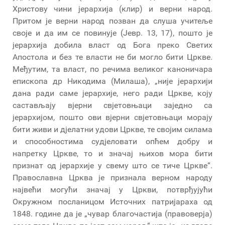
Христову чини јерархија (клир) и верни народ.
Притом је верни народ позван да слуша учитеље
своје и да им се повинује (Јевр. 13, 17), пошто је
јерархија добила власт од Бога преко Светих
Апостола и без те власти не би могло бити Цркве.
Међутим, та власт, по речима великог каноничара
епископа др Никодима (Милаша), „није јерархији
дана ради саме јерархије, него ради Цркве, коју
састављају вјерни свјетовњаци заједно са
јерархијом, пошто ови вјерни свјетовњаци морају
бити живи и дјелатни удови Цркве, те својим силама
и способностима судјеловати опћем добру и
напретку Цркве, то и значај њихов мора бити
признат од јерархије у свему што се тиче Цркве“.
Православна Црква је признала верном народу
највећи могући значај у Цркви, потврђујући
Окружном посланицом Источних патријараха од
1848. године да је „чувар благочастија (правоверја)