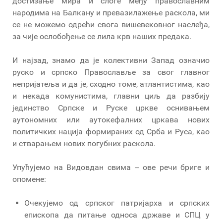
достизање мира и слоге међу православним
народима на Балкану и превазилажење раскола, ми
се не можемо одрећи свога вишевековног наслеђа,
за чије ослобођење се лила крв наших предака.
И најзад, знамо да је колективни Запад означио
руско и српско Православље за свог главног
непријатеља и да је, сходно томе, атлантистима, као
и некада комунистима, главни циљ да разбију
јединство Српске и Руске цркве оснивањем
аутономних или аутокефалних цркава нових
политичких нација формираних од Срба и Руса, као
и стварањем нових погубних раскола.
Упућујемо на Видовдан свима ‒ ове речи бриге и
опомене:
Очекујемо од српског патријарха и српских
епископа да питање односа државе и СПЦ у