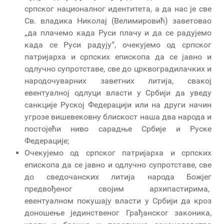
српског националног идентитета, а да нас је све
Св. владика Николај (Велимировић) заветовао
„да плачемо када Руси плачу и да се радујемо
када се Руси радују“, очекујемо од српског
патријарха и српских епископа да се јавно и
одлучно супротставе, све до црквоградилачких и
народочуварних заветних литија, свакој
евентуалној одлуци власти у Србији да уведу
санкције Руској Федерацији или на други начин
угрозе вишевековну блискост наша два народа и
постојећи ниво сарадње Србије и Руске
Федерације;
Очекујемо од српског патријарха и српских
епископа да се јавно и одлучно супротставе, све
до сведочанских литија народа Божјег
предвођеног својим архипастирима,
евентуалном покушају власти у Србији да кроз
доношење јединственог Грађанског законика,