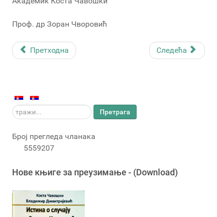
Академик Коста Чавошки
Проф. др Зоран Чворовић
Претходна
Следећа
тражи...
Претрага
Број прегледа чланака
5559207
Новe књигe за преузимање - (Download)