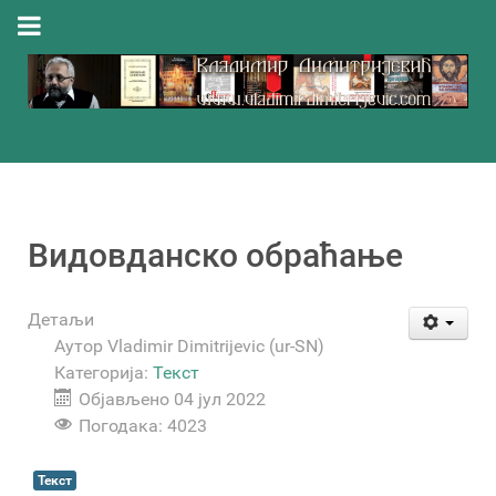
Видовданско обраћање
Детаљи
Аутор
Vladimir Dimitrijevic (ur-SN)
Категорија:
Текст
Објављено 04 јул 2022
Погодака: 4023
Текст