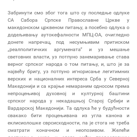
Забринути смо због тога што су последње одлуке
СА Сабора Српске Православне Цркве у
македонском црквеном питању, а посебно одлука о
додељивању аутокефалности МПЦ-ОА, очигледно
донете напречац, под несумњивим притиском
„реалполитичких аргумената“ и уз мешање
световних власти, уз потпуно занемаривање става
верног српског народа о том питању, и, што је за
највећу бригу, уз потпуно игнорисање легитимних
верских и националних интереса Срба у Северној
Македонији и са крајње немараним односом према
непроцењивој духовној и културној баштини
српског народа у некадашњој Старој Србији и
Вардарској Македонији. Та одлука ће у будућности
свакако бити процењивана из угла канона и
еклисиолошке сврсисходности, па је стога не треба
сматрати коначном и неопозивом. Желећи