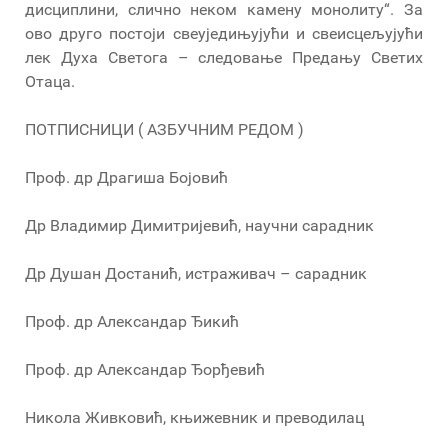
дисциплини, слично неком камену монолиту“. За
ово друго постоји свеуједињујући и свеисцељујући
лек Духа Светога – следовање Предању Светих
Отаца.
ПОТПИСНИЦИ ( АЗБУЧНИМ РЕДОМ )
Проф. др Драгиша Бојовић
Др Владимир Димитријевић, научни сарадник
Др Душан Достанић, истраживач – сарадник
Проф. др Александар Ђикић
Проф. др Александар Ђорђевић
Никола Живковић, књижевник и преводилац