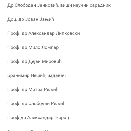
Др Слободан Јанковић, виши научни сарадник
Доц. др Јован Јањић
Проф. др Александар Липковски
Проф. др Мило Ломпар
Проф. др Дејан Мировић
Бранимир Нешић, издавач
Проф. др Митра Рељић
Проф. др Слободан Рељић
Проф.др Александар Ћорац