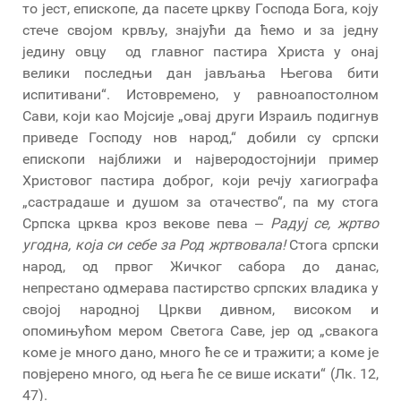
то јест, епископе, да пасете цркву Господа Бога, коју
стече својом крвљу, знајући да ћемо и за једну
једину овцу од главног пастира Христа у онај
велики последњи дан јављања Његова бити
испитивани“. Истовремено, у равноапостолном
Сави, који као Мојсије „овај други Израиљ подигнув
приведе Господу нов народ,“ добили су српски
епископи најближи и најверодостојнији пример
Христовог пастира доброг, који речју хагиографа
„састрадаше и душом за отачество“, па му стога
Српска црква кроз векове пева ‒
Радуј се, жртво
угодна, која си себе за Род жртвовала!
Стога српски
народ, од првог Жичког сабора до данас,
непрестано одмерава пастирство српских владика у
својој народној Цркви дивном, високом и
опомињућом мером Светога Саве, јер од „свакога
коме је много дано, много ће се и тражити; а коме је
повјерено много, од њега ће се више искати“ (Лк. 12,
47).