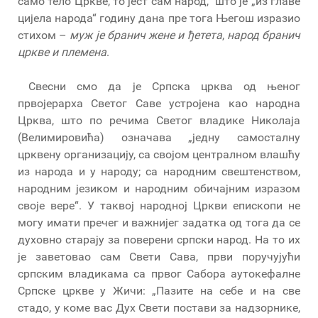
само тело Цркве, то јест сам народ,“ што је „из главе
цијела народа“ годину дана пре тога Његош изразио
стихом –
муж је бранич жене и ђетета
,
народ бранич
цркве и племена
.
Свесни смо да је Српска црква од њеног
првојерарха Светог Саве устројена као народна
Црква, што по речима Светог владике Николаја
(Велимировића) означава „једну самосталну
црквену организацију, са својом централном влашћу
из народа и у народу; са народним свештенством,
народним језиком и народним обичајним изразом
своје вере“. У таквој народној Цркви епископи не
могу имати пречег и важнијег задатка од тога да се
духовно старају за поверени српски народ. На то их
је заветовао сам Свети Сава, први поручујући
српским владикама са првог Сабора аутокефалне
Српске цркве у Жичи: „Пазите на себе и на све
стадо, у коме вас Дух Свети постави за надзорнике,