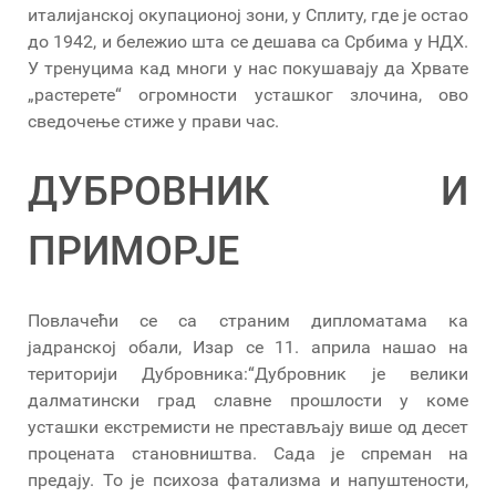
италијанској окупационој зони, у Сплиту, где је остао
до 1942, и бележио шта се дешава са Србима у НДХ.
У тренуцима кад многи у нас покушавају да Хрвате
„растерете“ огромности усташког злочина, ово
сведочење стиже у прави час.
ДУБРОВНИК И
ПРИМОРЈЕ
Повлачећи се са страним дипломатама ка
јадранској обали, Изар се 11. априла нашао на
територији Дубровника:“Дубровник је велики
далматински град славне прошлости у коме
усташки екстремисти не престављају више од десет
процената становништва. Сада је спреман на
предају. То је психоза фатализма и напуштености,