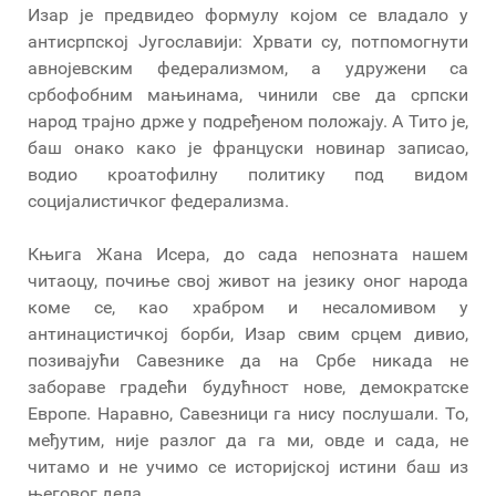
Изар је предвидео формулу којом се владало у
антисрпској Југославији: Хрвати су, потпомогнути
авнојевским федерализмом, а удружени са
србофобним мањинама, чинили све да српски
народ трајно држе у подређеном положају. А Тито је,
баш онако како је француски новинар записао,
водио кроатофилну политику под видом
социјалистичког федерализма.
Књига Жана Исера, до сада непозната нашем
читаоцу, почиње свој живот на језику оног народа
коме се, као храбром и несаломивом у
антинацистичкој борби, Изар свим срцем дивио,
позивајући Савезнике да на Србе никада не
забораве градећи будућност нове, демократске
Европе. Наравно, Савезници га нису послушали. То,
међутим, није разлог да га ми, овде и сада, не
читамо и не учимо се историјској истини баш из
његовог дела.