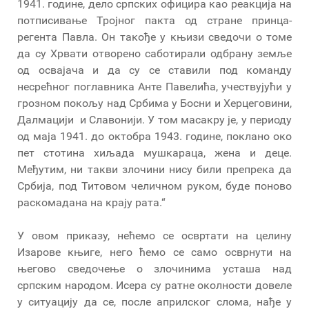
1941. године, дело српских официра као реакција на
потписивање Тројног пакта од стране принца-
регента Павла. Он такође у књизи сведочи о томе
да су Хрвати отворено саботирали одбрану земље
од освајача и да су се ставили под команду
несрећног поглавника Анте Павелића, учествујући у
грозном покољу над Србима у Босни и Херцеговини,
Далмацији и Славонији. У том масакру је, у периоду
од маја 1941. до октобра 1943. године, поклано око
пет стотина хиљада мушкараца, жена и деце.
Међутим, ни такви злочини нису били препрека да
Србија, под Титовом челичном руком, буде поново
раскомадана на крају рата.“
У овом приказу, нећемо се освртати на целину
Изарове књиге, него ћемо се само осврнути на
његово сведочење о злочинима усташа над
српским народом. Исера су ратне околности довеле
у ситуацију да се, после априлског слома, нађе у