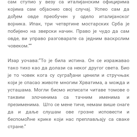
сам ступио у везу са италијанским официрима
којима сам објаснио свој случај. Успео сам да
дођем овде преобучен у одело италијанског
војника. Ипак, три четвртине мостарских Срба је
побијено на зверски начин. Право је чудо да сам
овде, ви управо разговарате са једним васкрслим
човеком.““
Изар уочава:“То је била истина. Он се изражавао
тако тихо као да долази са неког другог света. Био
је то човек кога су суграђани ценили и стручњак
који је спасао животе многим Хрватима, а можда и
усташама. Могли бисмо исписати читаве томове о
таквим злочинима са тачним именима и
презименима. Што се мене тиче, немам више снаге
да и даље слушам ове грозне исповести и
беспомоћне крике који нас преплављају са сваке
стране.“