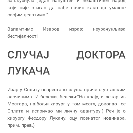
запљуснула један напуштен и незаштићен народ
који није стигао да нађе начин како да умакне
својим џелатима.“
Запамтимо Изаров израз: неурачунљива
бестијалност!
СЛУЧАЈ ДОКТОРА
ЛУКАЧА
Изар у Сплиту непрестано слуша приче о усташким
злочинима. И бележи, бележи:“На крају, и лекар из
Мостара, најбољи хирург у том месту, докопао се
Сплита и испричао ми личну авантуру.( Реч је о
хирургу Феодору Лукачу, оцу познатог новинара,
прим. прев.)