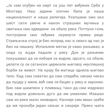
„Ја сам осуђен на смрт са још пет виђених Срба у
Мостару. Наш једини злочин била је наша
националност и наша религија. Ухапшени смо око
шест сати увече и након страшних мучења у
свитање смо одведени на обалу реке. Потпуно голи,
постројени смо леђима окренути према реци.
Стрељачки строј је био испред нас и свако од нас је
био на нишану. Испаљени метак је само рањавао, а
онда су људи падали у реку. Док је рањеник
покушавао да се избори са водом, одозго, са обале,
џелати су се сатански церекали његовој неуспешној
борби за живот. На крају би матица однела његово
тело. Кад сам схватио да сам следећи, нисам чекао
да пуцају у мене, већ сам се бацио у реку и заронио.
Био сам шампион у пливању, тако да сам издржао
под водом довољно дуго да им умакнем. Изашао
сам из реке мало низводно. Касније сам имао среће
да ме пронађе један сељак и сакрије. Преко њега