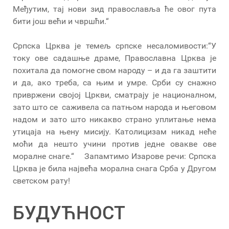
Међутим, тај нови зид православља ће овог пута
бити још већи и чвршћи.“
Српска Црква је темељ српске несаломивости:“У
току ове садашње драме, Православна Црква је
похитала да помогне свом народу – и да га заштити
и да, ако треба, са њим и умре. Срби су снажно
привржени својој Цркви, сматрају је националном,
зато што се саживела са патњом народа и његовом
надом и зато што никакво страно уплитање нема
утицаја на њену мисију. Католицизам никад неће
моћи да нешто учини против једне овакве ове
моралне снаге.“ Запамтимо Изарове речи: Српска
Црква је била највећа морална снага Срба у Другом
светском рату!
БУДУЋНОСТ