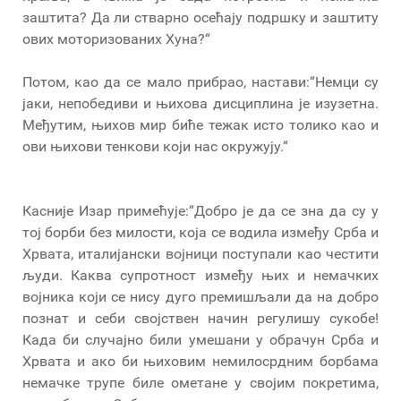
заштита? Да ли стварно осећају подршку и заштиту
ових моторизованих Хуна?“
Потом, као да се мало прибрао, настави:“Немци су
јаки, непобедиви и њихова дисциплина је изузетна.
Међутим, њихов мир биће тежак исто толико као и
ови њихови тенкови који нас окружују.“
Касније Изар примећује:“Добро је да се зна да су у
тој борби без милости, која се водила између Срба и
Хрвата, италијански војници поступали као честити
људи. Каква супротност између њих и немачких
војника који се нису дуго премишљали да на добро
познат и себи својствен начин регулишу сукобе!
Када би случајно били умешани у обрачун Срба и
Хрвата и ако би њиховим немилосрдним борбама
немачке трупе биле ометане у својим покретима,