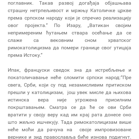
поглавник. Такав развој догађаја објашњава
страшну нетрпељивост и мржњу Католичке цркве
према српском народу који је спречио реализацију
овог пројекта.“ По Изару, „Ватикан својим
непримереним ћутањем ствара осећање да се
слаже са вековним сном хрватског
римокатолицизма да помери границе свог утицаја
према Истоку.“
Ипак, француски сведок зна да истребљење и
покатоличавање неће сломити српски народ:“Пре
свега, Срби, који су под незамисливим притиском
прешли у католицизам, још увек мисле да њихова
истинска вера није угрожена присилним
покрштавањем. Сматра се да ће се ови Срби
вратити у своју веру кад им крај рата донесе оно
што жељно ишчекују. Тада римокатолицизам више
неће моћи да рачуна на своје импровизоване
вернике и зид православља биће изнова подигнут.