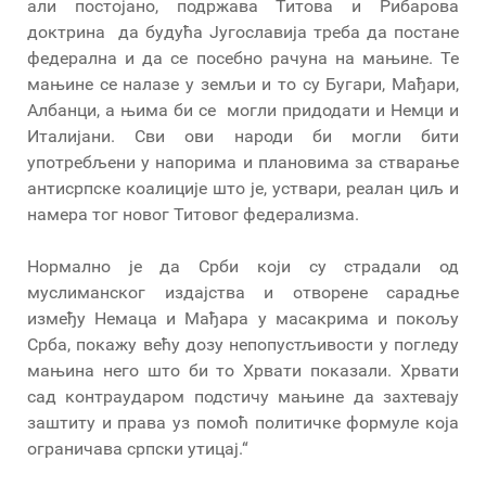
али постојано, подржава Титова и Рибарова
доктрина да будућа Југославија треба да постане
федерална и да се посебно рачуна на мањине. Те
мањине се налазе у земљи и то су Бугари, Мађари,
Албанци, а њима би се могли придодати и Немци и
Италијани. Сви ови народи би могли бити
употребљени у напорима и плановима за стварање
антисрпске коалиције што је, уствари, реалан циљ и
намера тог новог Титовог федерализма.
Нормално је да Срби који су страдали од
муслиманског издајства и отворене сарадње
између Немаца и Мађара у масакрима и покољу
Срба, покажу већу дозу непопустљивости у погледу
мањина него што би то Хрвати показали. Хрвати
сад контраударом подстичу мањине да захтевају
заштиту и права уз помоћ политичке формуле која
ограничава српски утицај.“