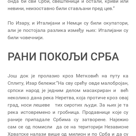
онда би сви Срби, свештеници и остали, криви или
невини, неизоставно били стављани пред цев.“
По Изару, и Италијани и Немци су били окупатори,
али је постојала разлика између њих: Италијани су
били човечнији.
РАНИ ПОКОЉИ СРБА
Још док је пролазио кроз Метковић на путу ка
Сплиту, Изар бележи:“На сву срећу овде малобројан,
српски народ је једним делом масакриран и већ
неколико дана река Неретва, која протиче кроз овај
град, носи лешеве тих сиротих људи. За њих је та
река истовремено и гробница. Продавнице које су
раније припадале Србима су затворене. Најежио
сам се од помисли да се на територији Независне
Хрватске налази више од милион и по Срба и да су