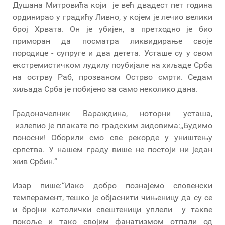
Душана Митровића који је већ двадест пет година
ординирао у градићу Ливно, у којем је лечио велики
број Хрвата. Он је убијен, а претходно је био
приморан да посматра ликвидирање своје
породице - супруге и два детета. Усташе су у свом
екстремистичком лудилу поубијале на хиљаде Срба
на острву Раб, прозваном Острво смрти. Седам
хиљада Срба је побијено за само неколико дана.
Градоначелник Вараждина, ноторни усташа,
излепио је плакате по градским зидовима:,,Будимо
поносни! Оборили смо све рекорде у уништењу
српства. У нашем граду више не постоји ни један
жив Србин.“
Изар пише:“Иако добро познајемо словенски
темперамент, тешко је објаснити чињеницу да су се
и бројни католички свештеници уплели у такве
покоље и тако својим фанатизмом отпали од