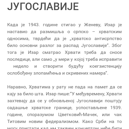
ЈУГОСЛАВИЈЕ
Када је 1943. године стигао у Женеву, Изар је
наставио да размишља о српско – хрватским
односима, тврдећи да је „хрватско антисрпство
било основни разлог за распад Југославије“. Због
тога је Изар сматрао Хрвати треба да сносе
последице, али само „у мери у којој треба исправити
недело и створити будућу коегзистенцију
ослобођену злопамћења и скривених намера“.
Наравно, Хрватима у рату не пада на памет да се
кају за било шта. Изар пише:“У међувремену, Хрвати
захтевају да се у обновљеној Југославији поштују
садашње хрватске границе, успостављене 1939.
године, споразумом Цветковић-Мачек, или чак
Титовим новим федерализмом. Како Срби на то
могу пристати кад им таквим концептом неће бити