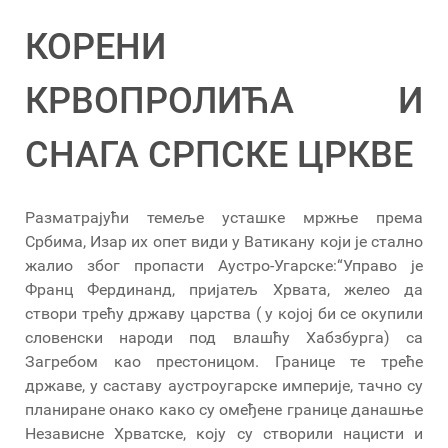
КОРЕНИ
КРВОПРОЛИЋА И
СНАГА СРПСКЕ ЦРКВЕ
Разматрајући темеље усташке мржње према
Србима, Изар их опет види у Ватикану који је стално
жалио због пропасти Аустро-Угарске:“Управо је
Франц Фердинанд, пријатељ Хрвата, желео да
створи трећу државу царства ( у којој би се окупили
словенски народи под влашћу Хабзбурга) са
Загребом као престоницом. Границе те треће
државе, у саставу аустроугарске империје, тачно су
планиране онако како су омеђене границе данашње
Независне Хрватске, коју су створили нацисти и