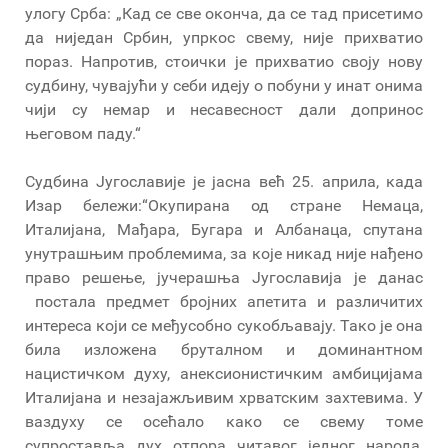
улогу Срба: „Кад се све оконча, да се тад присетимо
да ниједан Србин, упркос свему, није прихватио
пораз. Напротив, стоички је прихватио своју нову
судбину, чувајући у себи идеју о побуни у инат онима
чији су немар и несавесност дали допринос
његовом паду.“
Судбина Југославије је јасна већ 25. априла, када
Изар бележи:“Окупирана од стране Немаца,
Италијана, Мађара, Бугара и Албанаца, спутана
унутрашњим проблемима, за које никад није нађено
право решење, јучерашња Југославија је данас
постала предмет бројних апетита и различитих
интереса који се међусобно сукобљавају. Тако је она
била изложена бруталном и доминантном
нацистичком духу, анексионистичким амбицијама
Италијана и незајажљивим хрватским захтевима. У
ваздуху се осећало како се свему томе
супроставља дух отпора читавог једног народа,