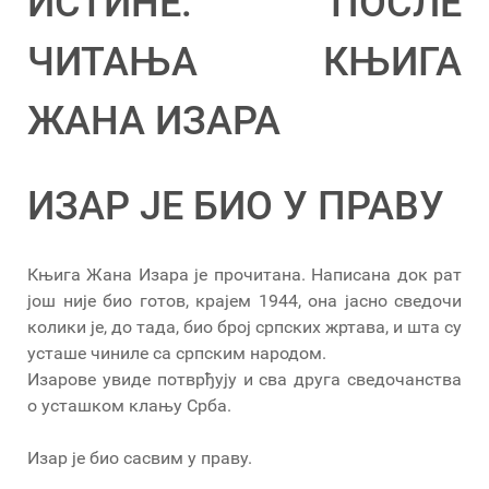
ИСТИНЕ: ПОСЛЕ
ЧИТАЊА КЊИГА
ЖАНА ИЗАРА
ИЗАР ЈЕ БИО У ПРАВУ
Књига Жана Изара је прочитана. Написана док рат
још није био готов, крајем 1944, она јасно сведочи
колики је, до тада, био број српских жртава, и шта су
усташе чиниле са српским народом.
Изарове увиде потврђују и сва друга сведочанства
о усташком клању Срба.
Изар је био сасвим у праву.