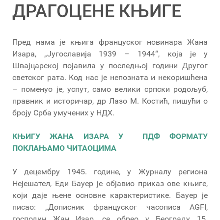
ДРАГОЦЕНЕ КЊИГЕ
Пред нама је књига француског новинара Жана
Изара, „Југославија 1939 – 1944“, која је у
Швајцарској појавила у последњој години Другог
светског рата. Код нас је непозната и некоришћена
– поменуо је, успут, само велики српски родољуб,
правник и историчар, др Лазо М. Костић, пишући о
броју Срба умучених у НДХ.
КЊИГУ ЖАНА ИЗАРА У ПДФ ФОРМАТУ
ПОКЛАЊАМО ЧИТАОЦИМА
У децембру 1945. године, у Журналу региона
Нејешател, Еди Бауер је објавио приказ ове књиге,
који даје њене основне карактеристике. Бауер је
писао: „Дописник француског часописа AGFI,
господин Жан Изар, се обрео у Београду 15.