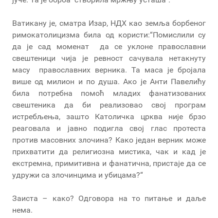
Ватикану је, сматра Изар, НДХ као земља борбеног
римокатолицизма била од користи:“Помислили су
да је сад моменат да се уклоне православни
свештеници чија је ревност сачувала нетакнуту
масу православних верника. Та маса је бројала
више од милион и по душа. Ако је Анти Павелићу
била потребна помоћ младих фанатизованих
свештеника да би реализовао свој програм
истребљења, зашто Католичка црква није брзо
реаговала и јавно подигла свој глас протеста
против масовних злочина? Како један верник може
прихватити да религиозна мистика, чак и кад је
екстремна, примитивна и фанатична, пристаје да се
удружи са злочинцима и убицама?“
Заиста – како? Одговора на то питање и даље
нема.