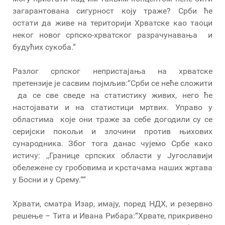
загарантована сигурност коју траже? Срби ће
остати да живе на територији Хрватске као таоци
неког новог српско-хрватског разрачунавања и
будућих сукоба.“
Разлог српског непристајања на хрватске
претензије је сасвим појмљив:“Срби се неће сложити
да се све сведе на статистику живих, него ће
настојавати и на статистици мртвих. Управо у
областима које они траже за себе догодили су се
серијски покољи и злочини против њихових
сународника. Због тога данас чујемо Србе како
истичу: ,,Границе српских области у Југославији
обележене су гробовима и крстачама наших жртава
у Босни и у Срему.““
Хрвати, сматра Изар, имају, поред НДХ, и резервно
решење – Тита и Ивана Рибара:“Хрвате, прикривено