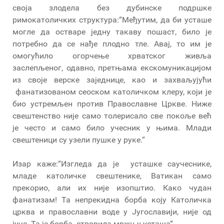
своја злодела без дубинске подршке
римокатоличких структура:“Међутим, да би усташе
могле да остваре једну такаву пошаст, било је
потребно да се нађе плодно тле. Авај, то им је
омогућило огорчење хрватског живља
заслепљеног, одавно, претњама екскомуникацијом
из своје верске заједнице, као и захваљујући
фанатизованом сеоском католичком клеру, који је
био устремљен против Православне Цркве. Ниже
свештенство није само толерисало све покоље већ
је често и само било учесник у њима. Млади
свештеници су узели пушке у руке.“
Изар каже:“Изгледа да је усташке саучеснике,
младе католичке свештенике, Ватикан само
прекорио, али их није изопштио. Како чудан
фанатизам! Та непрекидна борба коју Католичка
црква и православни воде у Југославији, није од
јуче. Та је борба створила мржњу усташа“.