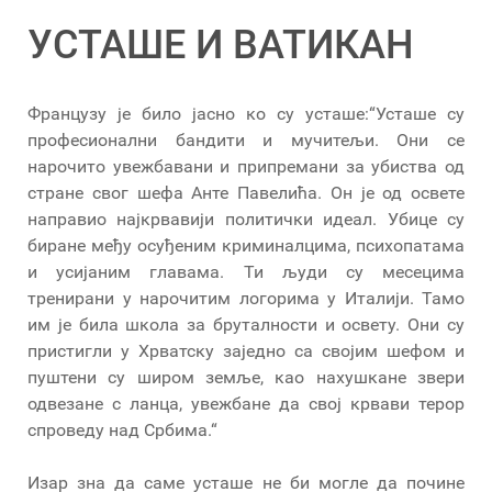
УСТАШЕ И ВАТИКАН
Французу је било јасно ко су усташе:“Усташе су
професионални бандити и мучитељи. Они се
нарочито увежбавани и припремани за убиства од
стране свог шефа Анте Павелића. Он је од освете
направио најкрвавији политички идеал. Убице су
биране међу осуђеним криминалцима, психопатама
и усијаним главама. Ти људи су месецима
тренирани у нарочитим логорима у Италији. Тамо
им је била школа за бруталности и освету. Они су
пристигли у Хрватску заједно са својим шефом и
пуштени су широм земље, као нахушкане звери
одвезане с ланца, увежбане да свој крвави терор
спроведу над Србима.“
Изар зна да саме усташе не би могле да почине