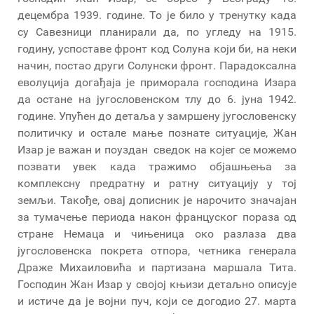
децембра 1939. године. То је било у тренутку када
су Савезници планирали да, по угледу на 1915.
годину, успоставе фронт код Солуна који би, на неки
начин, постао други Солунски фронт. Парадоксална
еволуција догађаја је приморала господина Изара
да остане на југословенском тлу до 6. јуна 1942.
године. Упућен до детаља у замршену југословенску
политичку и остале мање познате ситуације, Жан
Изар је важан и поуздан сведок на којег се можемо
позвати увек када тражимо објашњења за
комплексну предратну и ратну ситуацију у тој
земљи. Такође, овај дописник је нарочито значајан
за тумачење периода након француског пораза од
стране Немаца и чињеница око разлаза два
југословенска покрета отпора, четника генерала
Драже Михаиловића и партизана маршала Тита.
Господин Жан Изар у својој књизи детаљно описује
и истиче да је војни пуч, који се догодио 27. марта