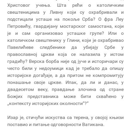
Христовог учења. Шта рећи о католичким
свештеницима у Ливну који су охрабривали и
подстицали усташе на покоље Срба? О фра Леу
Петровићу, гвардијану мостарског самостана, који
је и сам организовао усташке групе? Или о
католичком свештенику у Глини, који је охрабривао
Павелићеве следбенике да убијају Србе у
православној цркви која се налазила у истом
градићу? Верска борба није од јуче и историчари су
често били у недоумици кад је требало да опишу
историјске догађаје, а да притом не компромитују
понашање своје цркве. Ипак, да ли и данас, у
двадесетом веку, правдање злочина од стране
Божјих представника може бити схваћено у
„контексту историјских околности“?“
Изар је, стичући искуства са терена, у својој књизи
поставио и питање одговорности Ватикана.