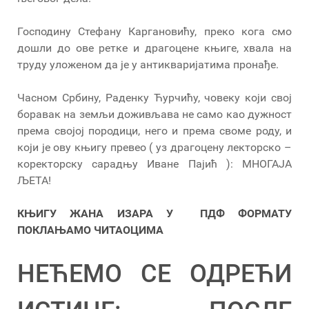
Господину Стефану Каргановићу, преко кога смо
дошли до ове ретке и драгоцене књиге, хвала на
труду уложеном да је у антикваријатима пронађе.
Часном Србину, Раденку Ћурчићу, човеку који свој
боравак на земљи доживљава не само као дужност
према својој породици, него и према своме роду, и
који је ову књигу превео ( уз драгоцену лекторско –
коректорску сарадњу Иване Пајић ): МНОГАЈА
ЉЕТА!
КЊИГУ ЖАНА ИЗАРА У ПДФ ФОРМАТУ
ПОКЛАЊАМО ЧИТАОЦИМА
НЕЋЕМО СЕ ОДРЕЋИ