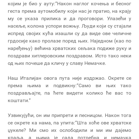
којим је био у ауту:“Након наглог кочења и бесног
геста према аутомобилу који нас је пратио, на крају
му се указа прилика и да проговори. Улазећи у
насеље, колона успори вожњу. Људи који су стајали
испред својих кућа изашли су да виде ове челичне
грдосије како пролазе поред њих. Наједном (као по
наређењу) већина хрватских сељака подиже руку и
поздрави хитлеровским поздравом. Исто тако неки
од њих почеше да кличу у славу Немачке.
Наш Италијан овога пута није издржао. Окрете се
према њима и подвикну:“Само ви њих тако
поздрављајте, па ћете видети колико ће вас то
коштати.“
Узвикујући, он им припрети и песницом. Након тога
се окрете ка нама, па упита:“Шта хоће ове хрватске
џукеле? Ми смо их ослободили и ми им дајемо
краља, а њима је сада потребна и немачка