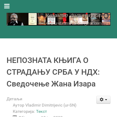
НЕПОЗНАТА КЊИГА О
СТРАДАЊУ СРБА У НДХ:
Сведочење Жана Изара
Детаљи
Аутор
Vladimir Dimitrijevic (ur-SN)
Категорија:
Текст