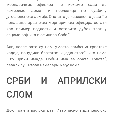
морнаричких официра не можемо сада да
измеримо домет и последице по судбину
југословенске армије. Оно што је извесно то је да ће
понашање хрватских морнаричких официра остати
као пример подлости и оставити дубок траг у
срцима војника и официра Срба.“
Али, после рата су нам, уместо памћења хрватске
издаје, понудили братство и јединство:“Нико нема
што Србин имаде: Србин има за брата Хрвата“,
певали су Титови измећари међу нама.
СРБИ И АПРИЛСКИ
СЛОМ
Док траје априлски рат, Изар јасно види херојску