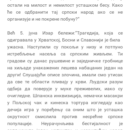
остали на милост и немилост усташком бесу. Како
ће се одбранити тај српски народ ако се не
организује и не покрене побуну?“
Већ 5. јуна Изар бележи:“Трагедија, која се
одигравала у Хрватској, Босни и Славонији је била
ужасна. Наступили су покољи у низу и потпуно
истребљење насеља са српским живљем. Ти
градови су данас рушевине и заједничке гробнице
на хиљаде унакажених лешева набацаних један на
други! Слушајући описе злочина, имали смо утисак
да све те области пливају у крви. Људски разум
одбија да поверује у муке преживелих, иако су
очигледне. Шпанска инквизиција, немачки масакри
у Пољској чак и кинеска тортура изгледају као
дечија игра у поређењу са оним што је усташка
окрутност смислила против несрећне српске
популације. Неурачунљива бестијалност је