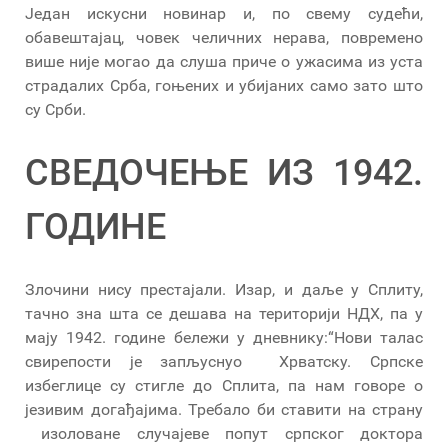
Један искусни новинар и, по свему судећи,
обавештајац, човек челичних нерава, повремено
више није могао да слуша приче о ужасима из уста
страдалих Срба, гоњених и убијаних само зато што
су Срби.
СВЕДОЧЕЊЕ ИЗ 1942.
ГОДИНЕ
Злочини нису престајали. Изар, и даље у Сплиту,
тачно зна шта се дешава на територији НДХ, па у
мају 1942. године бележи у дневнику:“Нови талас
свирепости је запљуснуо Хрватску. Српске
избеглице су стигле до Сплита, па нам говоре о
језивим догађајима. Требало би ставити на страну
изоловане случајеве попут српског доктора