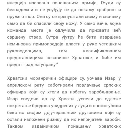
инерција изазвана понашањем армије. Људи су
безнадежни и не усуђују се да покажу храброст и
пруже отпор. Они су се препуштали свему и свачему
само да би спасили своју кожу. У само вече, војна
команда места је одлучила да прихвати већ
свршену ствар. Сутра ујутру ће бити извршена
неминовна примопредаја власти у руке усташким
руководиоцима, тим квалификованим
представницима независне Хрватске, и биће им
предат град на управу.“
Хрватски моранрички официри су, уочава Изар, у
априлском рату саботирали повлачење српских
официра који су хтели да избегну заробљавање.
Изар сведочи да су Хрвати „успели да одложе
покретање бродова усидрених у луци и онемогућили
бекство својим дојучерашњим друговима који су
остали изложени ризику да их непријатељ зароби.
Таквом издајничком понашању хрватских