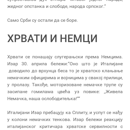
жедног опстанка и слободе, народа српског.“
Само Срби су остали да се боре.
ХРВАТИ И НЕМЦИ
Хрвати се понашају слугерањски према Немцима.
Изар 30. априла бележи:“Оно што је Италијане
доводило до врхунца беса то је хрватско клањање
немачким официрима и војницима у свакој прилици,
у пролазу. Такође, моторизоване немачке трупе су
засипане гомилама цвећа уз повике: ,,Живела
Немачка, наша ослободитељка!““
Италијани Изар пребацују ка Сплиту, и успут се нађу
у колони немачких тенкова. Изар бележи реакцију
италијанског критичара хрватске сервилности с