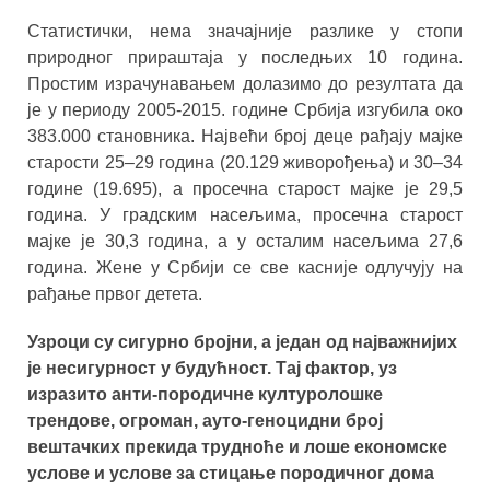
Статистички, нема значајније разлике у стопи
природног прираштаја у последњих 10 година.
Простим израчунавањем долазимо до резултата да
је у периоду 2005-2015. године Србија изгубила око
383.000 становника. Највећи број деце рађају мајке
старости 25‒29 година (20.129 живорођења) и 30‒34
године (19.695), а просечна старост мајке је 29,5
година. У градским насељима, просечна старост
мајке је 30,3 година, а у осталим насељима 27,6
година. Жене у Србији се све касније одлучују на
рађање првог детета.
Узроци су сигурно бројни, а један од најважнијих
је несигурност у будућност. Тај фактор, уз
изразито анти-породичне културолошке
трендове, огроман, ауто-геноцидни број
вештачких прекида трудноће и лоше економске
услове и услове за стицање породичног дома