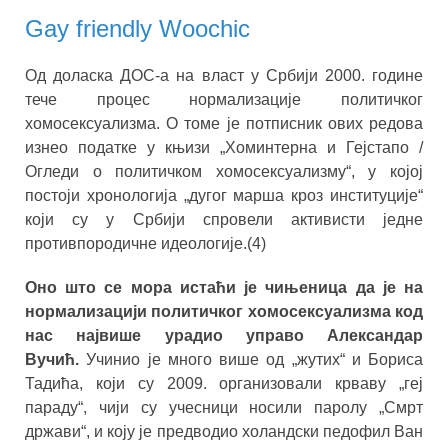
Gay friendly Woochic
Од доласка ДОС-а на власт у Србији 2000. године
тече процес нормализације политичког
хомосексуализма. О томе је потписник ових редова
изнео податке у књизи „Хоминтерна и Гејстапо /
Огледи о политичком хомосексуализму“, у којој
постоји хронологија „дугог марша кроз институције“
који су у Србији спровели активисти једне
противпородичне идеологије.(4)
Оно што се мора истаћи је чињеница да је на
нормализацији политичког хомосексуализма код
нас највише урадио управо Александар
Вучић.
Учинио је много више од „жутих“ и Бориса
Тадића, који су 2009. организовали крваву „геј
параду“, чији су учесници носили паролу „Смрт
држави“, и коју је предводио холандски педофил Ван