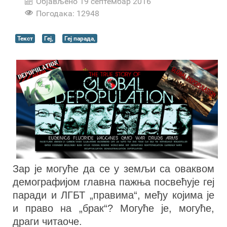
Објављено 19 септембар 2016
Погодака: 12948
Текст
Геј,
Геј парада,
Зар је могуће да се у земљи са оваквом
демографијом главна пажња посвећује геј
паради и ЛГБТ „правима“, међу којима је
и право на „брак“? Могуће је, могуће,
драги читаоче.