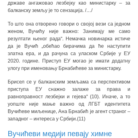
државе ангажовао лезбејку као министарку – за
балканску земљу је то сензација. /…/
То што она отворено говори о својој вези са једном
женом, Вучићу није важно: Занимају ме само
резултати њеног рада“. Немачка новинарка истиче
да је Вучић „обећао бирачима да ће наступити
златна ера, и да рачуна са уласком Србије у ЕУ
2020. године. Приступ ЕУ могао је имати додатну
улогу при именовању Брнабићеве за министарку.
Брисел се у балканским земљама са перспективом
приступа ЕУ снажно залаже за права и
равноправност лезбејки и гејева“ (10). Иначе, а то
уопште није мање важно од ЛГБТ идентитета
Вучићеве миљенице, Ана Брнабић је агент страног –
западног – интереса у Србији.(11)
Вучићеви медији певају химне