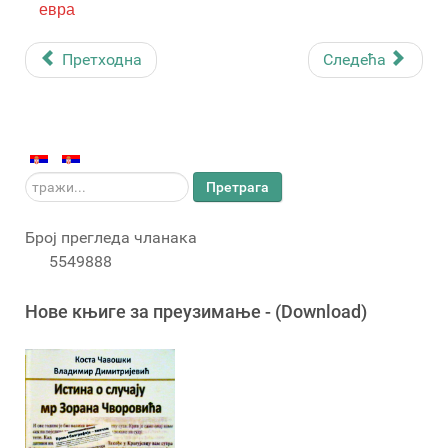
евра
Претходна
Следећа
тражи...
Претрага
Број прегледа чланака
5549888
Новe књигe за преузимање - (Download)