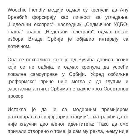
Woochic friendly медији одмах су кренули да Ану
Брнабић форсирају као личност за угледање.
„Недељни експрес“, наследник „Седмичног УДБО-
графа“ званог „Недељни телеграф“, одмах после
избора Владе Србије је објавио интервју са
дотичном.
Она се похвалила како је од Вучића добила позив
који се не одбија, и одмах кренула да усрећи
локалне самоуправе у Србији. Усред озбиљне
„реформске“ приче није могла а да глупим и
заосталим антигеј Србима не махне кроз Овертонов
прозор.
Истакла је да је са модерним премијером
разговарала о својој „оријентацији“, сматрајући да то
није кључни део њеног идентитета: “Тако да смо
причали отворено о томе, ја сам му рекла, њему није