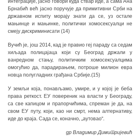
интеграције, јасно говори куда ствар иде, а сама Ана
Брнабић већ јасно поручује да примитивни Срби на
државном испиту морају знати да се, уз остале
мањинце и мањинке, политички хомосексуалци не
смеју дискриминисати (14)
Вучић је, још 2014, кад је правио геј параду са седам
хиљада полицајаца који су Београд држали у
ванредном стању, политичким хомосексуалцима
омогућио да, парадирањем, потроше милион евра
новца полугладних грађана Србије.(15)
У земљи која, понављамо, умире, и у којој је беба
права реткост. ЕУ повереник на власти у Београду,
са све капицом и прапорчићима, спреман је да, на
свом ЕУ путу, који, као ни смрт, нема алтернативу,
иде до краја. Сада се, коначно, „аутовао“.
др Владимир Димитријевић