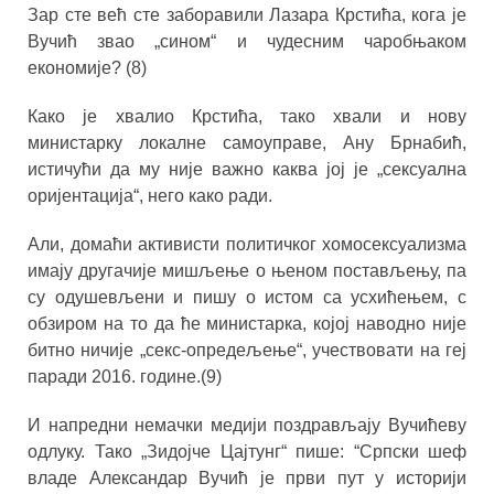
Зар сте већ сте заборавили Лазара Крстића, кога је
Вучић звао „сином“ и чудесним чаробњаком
економије? (8)
Како је хвалио Крстића, тако хвали и нову
министарку локалне самоуправе, Ану Брнабић,
истичући да му није важно каква јој је „сексуална
оријентација“, него како ради.
Али, домаћи активисти политичког хомосексуализма
имају другачије мишљење о њеном постављењу, па
су одушевљени и пишу о истом са усхићењем, с
обзиром на то да ће министарка, којој наводно није
битно ничије „секс-опредељење“, учествовати на геј
паради 2016. године.(9)
И напредни немачки медији поздрављају Вучићеву
одлуку. Тако „Зидојче Цајтунг“ пише: “Српски шеф
владе Александар Вучић је први пут у историји