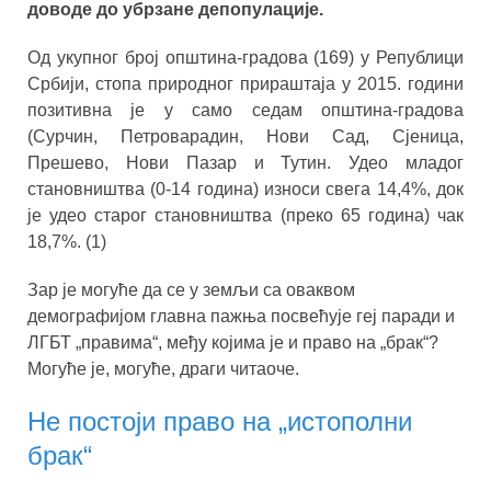
доводе до убрзане депопулације.
Од укупног број општина-градова (169) у Републици
Србији, стопа природног прираштаја у 2015. години
позитивна је у само седам општина-градова
(Сурчин, Петроварадин, Нови Сад, Сјеница,
Прешево, Нови Пазар и Тутин. Удео младог
становништва (0-14 година) износи свега 14,4%, док
је удео старог становништва (преко 65 година) чак
18,7%. (1)
Зар је могуће да се у земљи са оваквом
демографијом главна пажња посвећује геј паради и
ЛГБТ „правима“, међу којима је и право на „брак“?
Могуће је, могуће, драги читаоче.
Не постоји право на „истополни
брак“