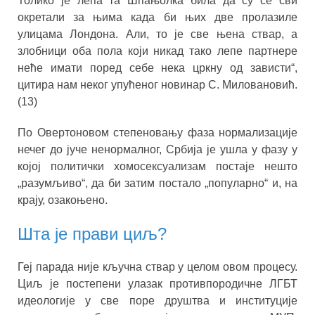
Толико је лепа та Шпањолка била да су се сви
окретали за њима када би њих две пролазиле
улицама Лондона. Али, то је све њена ствар, а
злобници оба пола који никад тако лепе партнере
неће имати поред себе нека цркну од зависти“,
цитира нам неког упућеног новинар С. Миловановић.
(13)
По Овертоновом степеновању фаза нормализације
нечег до јуче ненормалног, Србија је ушла у фазу у
којој политички хомосексуализам постаје нешто
„разумљиво“, да би затим постало „популарно“ и, на
крају, озакоњено.
Шта је прави циљ?
Геј парада није кључна ствар у целом овом процесу.
Циљ је постепени улазак противпородичне ЛГБТ
идеологије у све поре друштва и институције