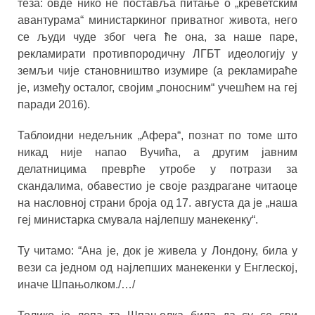
теза: овде нико не поставља питање о „креветским
авантурама“ министаркиног приватног живота, него
се људи чуде због чега ће она, за наше паре,
рекламирати противпородичну ЛГБТ идеологију у
земљи чије становништво изумире (а рекламираће
је, између осталог, својим „поносним“ учешћем на геј
паради 2016).
Таблоидни недељник „Афера“, познат по томе што
никад није напао Вучића, а другим јавним
делатницима преврће утробе у потрази за
скандалима, обавестио је своје раздрагане читаоце
на насловној страни броја од 17. августа да је „наша
геј министарка смувала најлепшу манекенку“.
Ту читамо: “Ана је, док је живела у Лондону, била у
вези са једном од најлепших манекенки у Енглеској,
иначе Шпањолком./…/