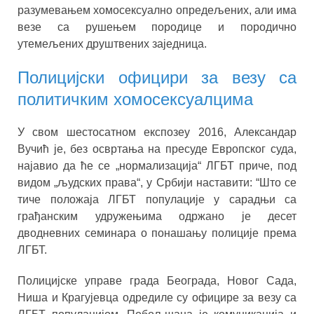
разумевањем хомосексуално опредељених, али има
везе са рушењем породице и породично
утемељених друштвених заједница.
Полицијски официри за везу са
политичким хомосексуалцима
У свом шестосатном експозеу 2016, Александар
Вучић је, без освртања на пресуде Европског суда,
најавио да ће се „нормализација“ ЛГБТ приче, под
видом „људских права“, у Србији наставити: “Што се
тиче положаја ЛГБТ популације у сарадњи са
грађанским удружењима одржано је десет
дводневних семинара о понашању полиције према
ЛГБТ.
Полицијске управе града Београда, Новог Сада,
Ниша и Крагујевца одредиле су официре за везу са