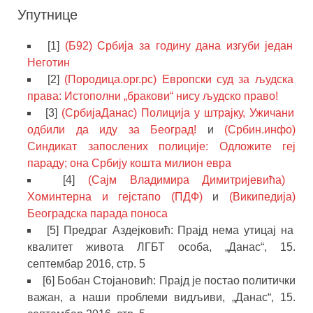
Упутнице
[1]
(Б92) Србија за годину дана изгуби један
Неготин
[2]
(Породица.орг.рс) Европски суд за људска
права: Истополни „бракови“ нису људско право!
[3]
(СрбијаДанас) Полиција у штрајку, Ужичани
одбили да иду за Београд!
и
(Србин.инфо)
Синдикат запослених полиције: Одложите геј
параду; она Србију кошта милион евра
[4]
(Сајм Владимира Димитријевића)
Хоминтерна и гејстапо (ПДФ)
и
(Википедија)
Београдска парада поноса
[5] Предраг Аздејковић: Прајд нема утицај на
квалитет живота ЛГБТ особа, „Данас“, 15.
септембар 2016, стр. 5
[6] Бобан Стојановић: Прајд је постао политички
важан, а наши проблеми видљиви, „Данас“, 15.