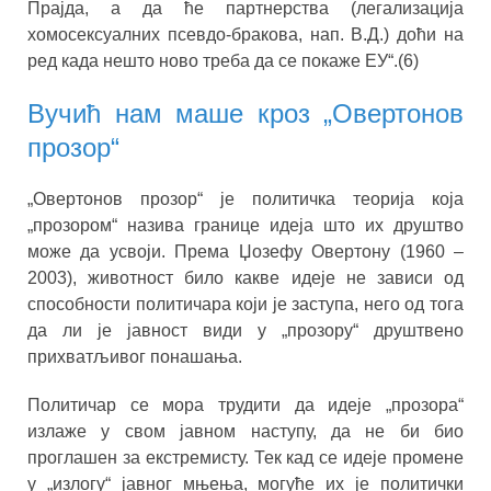
Прајда, а да ће партнерства (легализација
хомосексуалних псевдо-бракова, нап. В.Д.) доћи на
ред када нешто ново треба да се покаже ЕУ“.(6)
Вучић нам маше кроз „Овертонов
прозор“
„Овертонов прозор“ је политичка теорија која
„прозором“ назива границе идеја што их друштво
може да усвоји. Према Џозефу Овертону (1960 –
2003), животност било какве идеје не зависи од
способности политичара који је заступа, него од тога
да ли је јавност види у „прозору“ друштвено
прихватљивог понашања.
Политичар се мора трудити да идеје „прозора“
излаже у свом јавном наступу, да не би био
проглашен за екстремисту. Тек кад се идеје промене
у „излогу“ јавног мњења, могуће их је политички