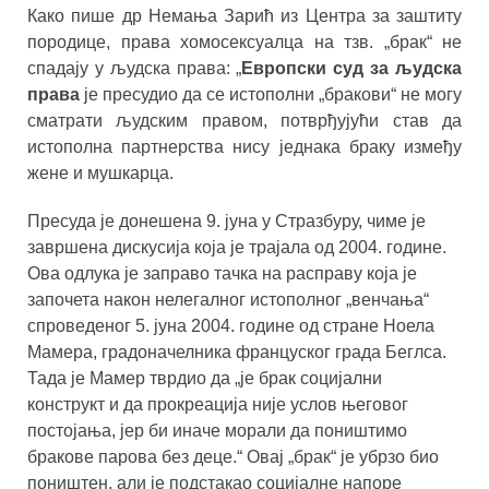
Како пише др Немања Зарић из Центра за заштиту
породице, права хомосексуалца на тзв. „брак“ не
спадају у људска права: „
Европски суд за људска
права
је пресудио да се истополни „бракови“ не могу
сматрати људским правом, потврђујући став да
истополна партнерства нису једнака браку између
жене и мушкарца.
Пресуда је донешена 9. јуна у Стразбуру, чиме је
завршена дискусија која је трајала од 2004. године.
Ова одлука је заправо тачка на расправу која је
започета након нелегалног истополног „венчања“
спроведеног 5. јуна 2004. године од стране Ноела
Мамера, градоначелника француског града Беглса.
Тада је Мамер тврдио да „је брак социјални
конструкт и да прокреација није услов његовог
постојања, јер би иначе морали да поништимо
бракове парова без деце.“ Овај „брак“ је убрзо био
поништен, али је подстакао социјалне напоре