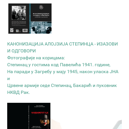
КАНОНИЗАЦИЈА АЛОЈЗИЈА СТЕПИНЦА - ИЗАЗОВИ
И ОДГОВОРИ
Фотографије на корицама:
Степинац у гостима код Павелића 1941. године,
На паради у Загребу у мају 1945, након уласка ЈНА
и
Црвене армије седе Степинац, Бакарић и пуковник
НКВД Рак.