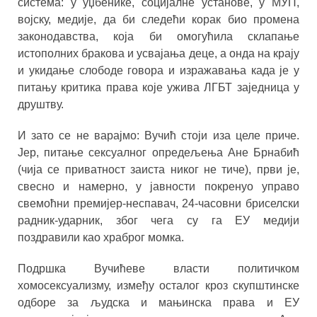
система: у уџбенике, социјалне установе, у МУП,
војску, медије, да би следећи корак био промена
законодавства, која би омогућила склапање
истополних бракова и усвајања деце, а онда на крају
и укидање слободе говора и изражавања када је у
питању критика права које ужива ЛГБТ заједница у
друштву.
И зато се не варајмо: Вучић стоји иза целе приче.
Јер, питање сексуалног опредељења Ане Брнабић
(чија се приватност заиста никог не тиче), први је,
свесно и намерно, у јавности покренуо управо
свемоћни премијер-неспавач, 24-часовни бриселски
радник-ударник, због чега су га ЕУ медији
поздравили као храброг момка.
Подршка Вучићеве власти политичком
хомосексуализму, између осталог кроз скупштинске
одборе за људска и мањинска права и ЕУ