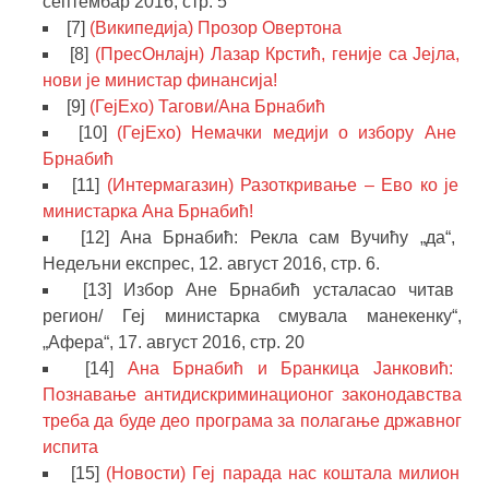
септембар 2016, стр. 5
[7]
(Википедија) Прозор Овертона
[8]
(ПресОнлајн) Лазар Крстић, геније са Јејла,
нови је министар финансија!
[9]
(ГејЕхо) Тагови/Ана Брнабић
[10]
(ГејЕхо) Немачки медији о избору Ане
Брнабић
[11]
(Интермагазин) Разоткривање – Ево ко је
министарка Ана Брнабић!
[12] Ана Брнабић: Рекла сам Вучићу „да“,
Недељни експрес, 12. август 2016, стр. 6.
[13] Избор Ане Брнабић усталасао читав
регион/ Геј министарка смувала манекенку“,
„Афера“, 17. август 2016, стр. 20
[14]
Ана Брнабић и Бранкица Јанковић:
Познавање антидискриминационог законодавства
треба да буде део програма за полагање државног
испита
[15]
(Новости) Геј парада нас коштала милион