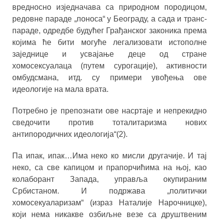
вредносно изједначава са природном породицом,
редовне параде „поноса“ у Београду, а сада и транс-
параде, одредбе будућег Грађанског законика према
којима ће бити могуће легализовати истополне
заједнице и усвајање деце од стране
хомосексуалаца (путем сурогације), активности
омбудсмана, итд. су примери увођења ове
идеологије на мала врата.
Потребно је препознати ове насртаје и непрекидно
сведочити против тоталитаризма нових
антипородичних идеологија“(2).
Па ипак, ипак…Има неко ко мисли другачије. И тај
неко, са све капицом и прапорчићима на њој, као
колаборант Запада, управља окупираним
Србистаном. И подржава „политички
хомосекуаларизам“ (израз Наталије Нарочницке),
који нема никакве озбиљне везе са друштвеним