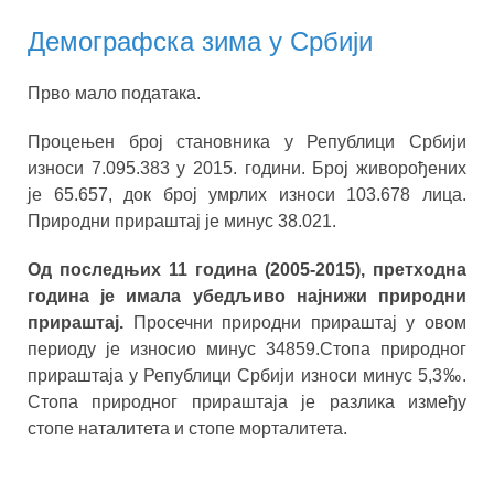
Демографска зима у Србији
Прво мало података.
Процењен број становника у Републици Србији
износи 7.095.383 у 2015. години. Број живорођених
је 65.657, док број умрлих износи 103.678 лица.
Природни прираштај је минус 38.021.
Од последњих 11 година (2005-2015), претходна
година је имала убедљиво најнижи природни
прираштај.
Просечни природни прираштај у овом
периоду је износио минус 34859.Стопа природног
прираштаја у Републици Србији износи минус 5,3‰.
Стопа природног прираштаја је разлика између
стопе наталитета и стопе морталитета.