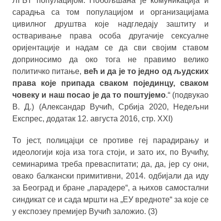
ЛГБТ популацијом. Побољшана је комуникација и
сарадња са том популацијом и организацијама
цивилног друштва које надгледају заштиту и
остваривање права особа другачије сексуалне
оријентације и надам се да сви својим ставом
доприносимо да око тога не правимо велико
политичко питање,
већ и да је то једно од људских
права које припада сваком појединцу, сваком
човеку и наш посао је да то поштујемо
.“ (подвукао
В. Д.) (Александар Вучић, Србија 2020, Недељни
Експрес, додатак 12. августа 2016, стр. XXI)
То јест, полицајци се противе геј парадирању и
идеологији која иза тога стоји, и зато их, по Вучићу,
семинарима треба преваспитати; да, да, јер су они,
овако балкански примитивни, 2014. одбијали да иду
за Београд и бране „парадере“, а њихов самостални
синдикат се и сада мршти на „ЕУ вредноте“ за које се
у експозеу премијер Вучић заложио. (3)