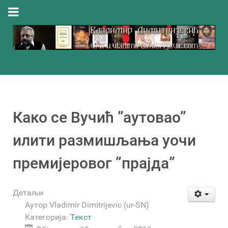
Како се Вучић ”аутовао”
илити размишљања уочи
премијеровог ”прајда”
Детаљи
Аутор
Vladimir Dimitrijevic (ur-SN)
Категорија:
Текст