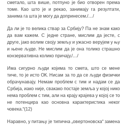
сметало, шта више, потпуно је био отворен према
томе. Као што је и рекао, занимају га резултати,
занима га шта је могу да допринесем./…/
Да ли је то велика ствар за Србију? Па не знам како
да вам кажем. С једне стране, мислим да јесте, с
друге, јако волим своју земљу и ужасно верујем у њу
и њене људе. Не мислим да је она толико страшно
конзервативна колико причају./…/
Има сигурно људи којима то смета, што се мене
тиче, то је исто ОК. Нисам за то да се људи физички
обрачунавају. Немам проблем с тим и надам се да
Србија, иако није, свакако постаје земља у којој нико
нема проблем с тим, али на крају крајева у којој се то
не потенцира као основна карактеристика неког
човека.“(12)
Наравно, у питању је типична „овертоновска“ замена