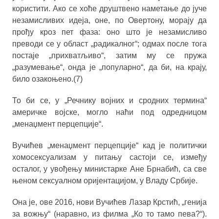
користити. Ако се хоће друштвено наметање до јуче
незамисливих идеја, оне, по Овертону, морају да
прођу кроз пет фаза: оно што је незамисливо
преводи се у област „радикалног“; одмах после тога
постаје „прихватљиво“, затим му се пружа
„разумевање“, онда је „популарно“, да би, на крају,
било озакоњено.(7)
То би се, у „Речнику војних и сродних термина“
америчке војске, могло наћи под одредницом
„менаџмент перцепције“.
Вучићев „менаџмент перцепције“ кад је политички
хомосексуализам у питању састоји се, између
осталог, у увођењу министарке Ане Брнабић, са све
њеном сексуалном оријентацијом, у Владу Србије.
Она је, ове 2016, нови Вучићев Лазар Крстић, „генија
за вожњу“ (наравно, из филма „Ко то тамо пева?“).