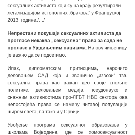
сексуалних активиста који су на крају резултирали
легализацијом истополних „бракова“ у Француској
2013. године./…/
Непрестани покушаји сексуалних активиста да
прогласе некаква „сексуална“ права за сада не
пролазе у Уједињеним нацијама.
На ову чињеницу
је важно да се подсетимо.
Ипак, дипломатским притисцима, нарочито
деловањем САД која и званично „извози“ тзв.
сексуална права као важан део своје спољне
политике, деловањем медија, псеудонауке и
снажним активностима про-ЛГБТ НВО сектора ова
непостојећа права се намећу читавој популацији
широм света, па тако и у Србији.
Увођење програма сексуалног образовања у
школама Војводине, где се хомосексуалност