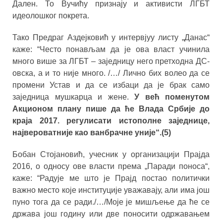
Дален. То Вучићу признају и активисти ЛГБТ
идеолошког покрета.
Тако Предраг Аздејковић у интервјуу листу „Данас“
каже: “Често понављам да је ова власт учинила
много више за ЛГБТ – заједницу него претходна ДС-
овска, а и то није много. /…/ Лично бих волео да се
промени Устав и да се избаци да је брак само
заједница мушкарца и жене.
У већ поменутом
Акционом плану пише да ће Влада Србије до
краја 2017. регулисати истополне заједнице,
највероватније као ванбрачне уније“.(5)
Бобан Стојановић, учесник у организацији Прајда
2016, о односу ове власти према „Паради поноса“,
каже: “Радује ме што је Прајд постао политички
важно место које институције уважавају, али има још
пуно тога да се ради./…/Моје је мишљење да ће се
држава још годину или две поносити одржавањем