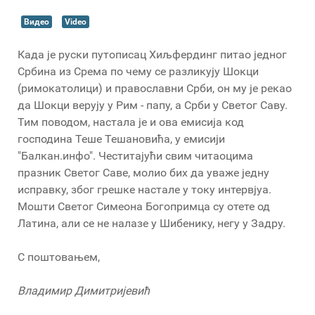
Видео
Video
Када је руски путописац Хиљфердинг питао једног
Србина из Срема по чему се разликују Шокци
(римокатолици) и православни Срби, он му је рекао
да Шокци верују у Рим - папу, а Срби у Светог Саву.
Тим поводом, настала је и ова емисија код
господина Теше Тешановића, у емисији
"Балкан.инфо". Честитајући свим читаоцима
празник Светог Саве, молио бих да уваже једну
исправку, због грешке настале у току интервјуа.
Мошти Светог Симеона Богопримца су отете од
Латина, али се не налазе у Шибенику, негу у Задру.
С поштовањем,
Владимир Димитријевић