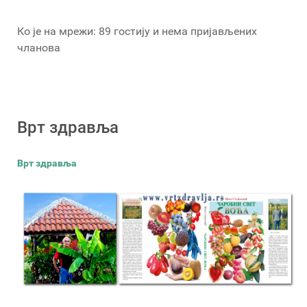
Ко је на мрежи: 89 гостију и нема пријављених
чланова
Врт здравља
Врт здравља