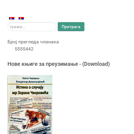
тражи...
Претрага
Број прегледа чланака
5555442
Новe књигe за преузимање - (Download)