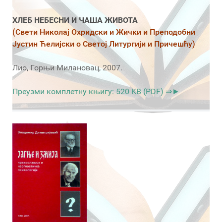
ХЛЕБ НЕБЕСНИ И ЧАША ЖИВОТА
(Свети Николај Охридски и Жички и Преподобни
Јустин Ћелијски о Светој Литургији и Причешћу)
Лио, Горњи Милановац, 2007.
Преузми комплетну књигу: 520 KB (PDF) ⇒►