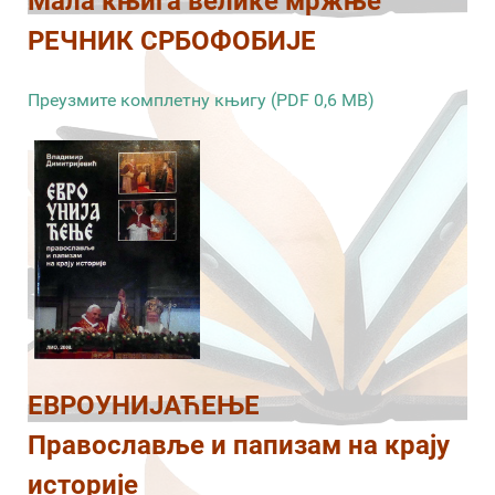
Мала књига велике мржње
РЕЧНИК СРБОФОБИЈЕ
Преузмите комплетну књигу (PDF 0,6 MB)
ЕВРОУНИЈАЋЕЊЕ
Православље и папизам на крају
историје