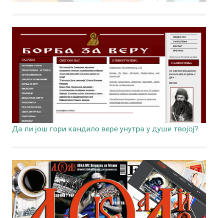
Да ли још гори кандило вере унутра у души твојој?