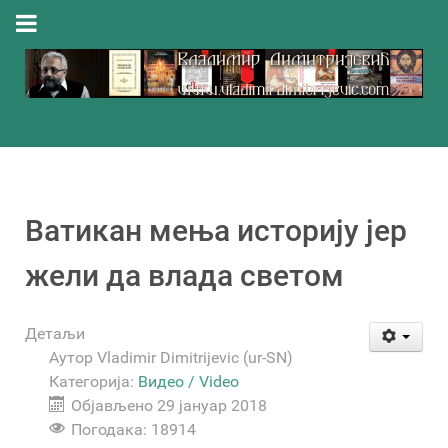
Ватикан мења историју јер
жели да влада светом
Детаљи
Аутор
Vladimir Dimitrijevic (ur-SN)
Категорија:
Видео / Video
Објављено 29 јануар 2018
Погодака: 18914