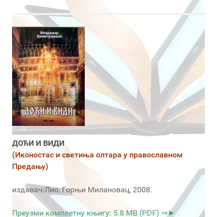
ДОЂИ И ВИДИ
(Иконостас и светиња олтара у православном
Предању)
издавач:Лио, Горњи Милановац, 2008.
Преузми комплетну књигу: 5.8 MB (PDF) ⇒►