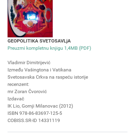
GEOPOLITIKA SVETOSAVLjA
Preuzmi kompletnu knjigu 1,4MB (PDF)
Vladimir Dimitrijević
Između Vašingtona i Vatikana
Svetosavska Crkva na raspeću istorije
recenzent:
mr Zoran Čvorović
Izdavač
IK Lio, Gornji Milanovac (2012)
ISBN 978-86-83697-125-5
COBISS.SR-ID 14331119