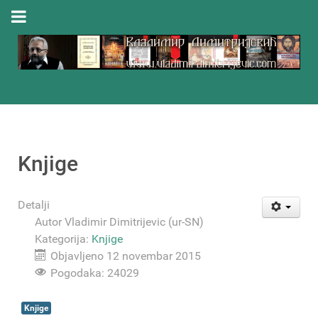
Knjige
Detalji
Autor
Vladimir Dimitrijevic (ur-SN)
Kategorija:
Knjige
Objavljeno 12 novembar 2015
Pogodaka: 24029
Knjige