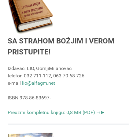
SA STRAHOM BOŽJIM I VEROM
PRISTUPITE!
Izdavač: LIO, GornjiMilanovac
telefon 032 711-112, 063 70 68 726
e-mail
lio@alfagm.net
ISBN 978-86-83697-
Preuzmi kompletnu knjigu: 0,8 MB (PDF) ⇒►