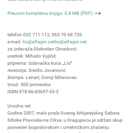
Preuzmi kompletnu knjigu: 5.8 MB (PDF) ⇒►
telefon 032 711-112, 063 70 68 726
e-mail:
lio@alfagm.net
lio@alfagm.net
za izdavača:Slobodan Obradović
urednik: Mihailo Vujičić
priprema: Izdavačka kuća „Lio“
recenzija: Srećko Jovanović
štampa: Lenart, Gornji Milanovac
triraž: 500 primeraka
ISBN 978-86-83697-53-3
Uvodna reč
Godine 2007, malo posle Svetog Arhijerejskog Sabora
Srbske Pravoslavne Crkve, u Kragujevcu je održan skup
posvećen bogoslovskom i umetničkom značenju