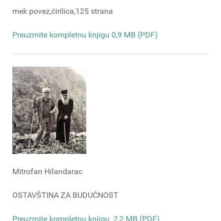
mek povez,ćirilica,125 strana
Preuzmite kompletnu knjigu 0,9 MB (PDF)
Mitrofan Hilandarac
OSTAVŠTINA ZA BUDUĆNOST
Preuzmite kompletnu knjigu 2,2 MB (PDF)