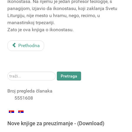
ikonostasa. Na njemu je jedan profesor teologije, s
panagijom, izjavio da ikonostasu, koji zaklanja Svetu
Liturgiju, nije mesto u hramu, nego, recimo, u
manastirskoj trpezariji.
Zato je ova knjiga o ikonostasu.
Prethodna
traži...
Pretraga
Broj pregleda članaka
5551608
Nove knjige za preuzimanje - (Download)