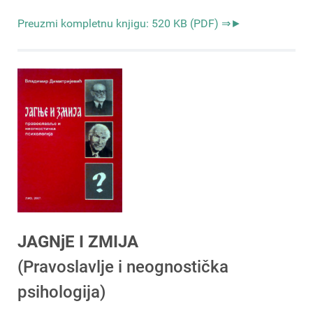
Preuzmi kompletnu knjigu: 520 KB (PDF) ⇒►
JAGNjE I ZMIJA
(Pravoslavlje i neognostička
psihologija)