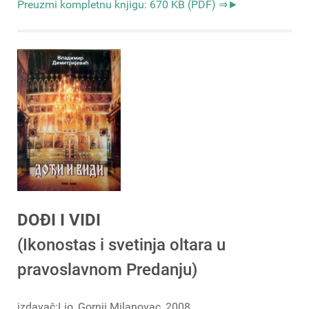
Preuzmi kompletnu knjigu: 670 KB (PDF) ⇒►
DOĐI I VIDI
(Ikonostas i svetinja oltara u
pravoslavnom Predanju)
izdavač:Lio, Gornji Milanovac, 2008.