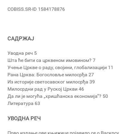
COBISS.SR-ID 1584178876
САДРЖАЈ
Уводна реч 5
Шта ће бити са црквеном имовином? 7
Учење Цркве о раду, својини, глобализацији 11
Рана Црква: Богословље милосрђа 27
Из историје светосавског милосрђа 39
Милосрдни рад у Руској Цркви 46
Да ли је могућа „хришћанска економија”? 50
Литература 63
УВОДНА РЕЧ
Прво издање ове књижице појавило се о Васкрсу