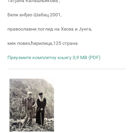
Татјана Калашњикова ,
Бели анђео Шабац 2001,
православни поглед на Хесеа и Јунга,
мек повез,ћирилица,125 страна
Преузмите комплетну књигу 0,9 MB (PDF)