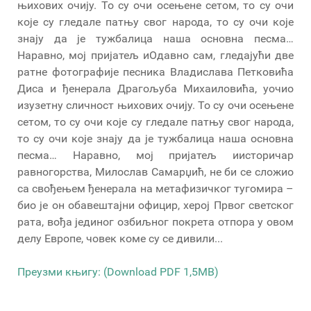
њихових очију. То су очи осењене сетом, то су очи
које су гледале патњу свог народа, то су очи које
знају да је тужбалица наша основна песма…
Наравно, мој пријатељ иОдавно сам, гледајући две
ратне фотографије песника Владислава Петковића
Диса и ђенерала Драгољуба Михаиловића, уочио
изузетну сличност њихових очију. То су очи осењене
сетом, то су очи које су гледале патњу свог народа,
то су очи које знају да је тужбалица наша основна
песма… Наравно, мој пријатељ иисторичар
равногорства, Милослав Самарџић, не би се сложио
са свођењем ђенерала на метафизичког тугомира –
био је он обавештајни официр, херој Првог светског
рата, вођа јединог озбиљног покрета отпора у овом
делу Европе, човек коме су се дивили...
Преузми књигу: (Download PDF 1,5MB)