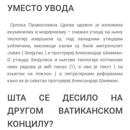
УМЕСТО УВОДА
Српска Православна Црква одавно је изложена
екуменизму и модернизму – снажан утицај на њену
теологију извршили су, под западним утицајем
уобличени, мислиоци какви су били митрополит
Јован ( Зизјулас ) и протојереј Александар Шмеман.
О утицају Зизјуласа и његове теологије потписник
ових редова је већ писао (1), а ово је текст ( са
књигом на поклон ) о литургијским реформама
како их је схватао протојереј Александар Шмеман.
ШТА СЕ ДЕСИЛО НА
ДРУГОМ ВАТИКАНСКОМ
КОНЦИЛУ?