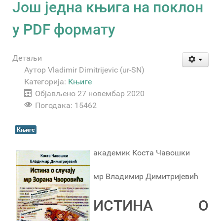
Још једна књига на поклон
у PDF формату
Детаљи
Аутор
Vladimir Dimitrijevic (ur-SN)
Категорија:
Књиге
Објављено 27 новембар 2020
Погодака: 15462
Књиге
академик Коста Чавошки
мр Владимир Димитријевић
ИСТИНА О