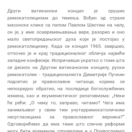
Други ватикански концил је срушио
римокатолицизам до темеља. Вођен од стране
масонске клике са папом Павлом Шестим на челу,
он је, у име осавремењавања вере, разорио и оно
мало светопредањског духа који је постојао у
римокатолицизму. Када се концил 1965. завршио,
отпочео је и крај традиционалног обличја највеће
западне конфесије. Испричавши укратко о томе шта
се десило на Другом ватиканском концилу, руски
римокатолик - традиционалиста Димитрије Пучкин
подсетио је православне читаоце, којима се
непосредно обратио, на последице богослужбених
измена, као и екуменистичког релативизма: „Неки
ће рећи: „О чему то, заправо, читамо? Чега има
занимљивог у свим тим унутарримокатоличким
несугласицама за православног верника?”
Одговорићемо да има тиме што сличне реформе
могу бити временом спроведене и у Православној