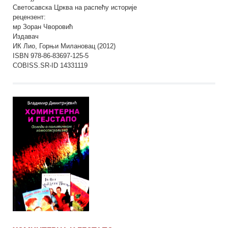
Светосавска Црква на распећу историје
рецензент:
мр Зоран Чворовић
Издавач
ИК Лио, Горњи Милановац (2012)
ISBN 978-86-83697-125-5
COBISS.SR-ID 14331119