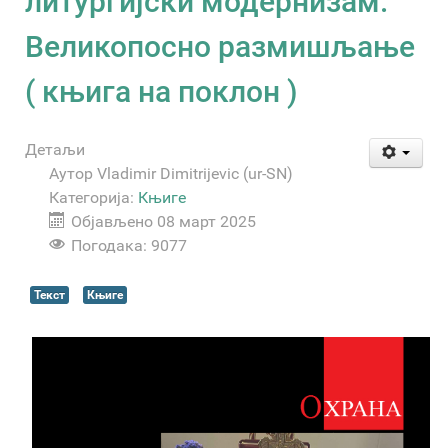
литургијски модернизам.
Великопосно размишљање
( књига на поклон )
Детаљи
Аутор
Vladimir Dimitrijevic (ur-SN)
Категорија:
Књиге
Објављено 08 март 2025
Погодака: 9077
Текст
Књиге