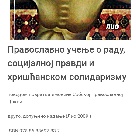
Православно учење о раду,
социјалној правди и
хришћанском солидаризму
поводом повратка имовине Србској Православној
Цркви
друго, допуњено издање (Лио 2009.)
ISBN 978-86-83697-83-7