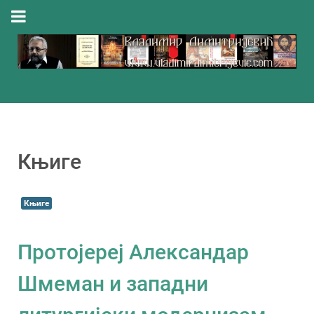
Књиге
Књиге
Протојереј Александар
Шмеман и западни