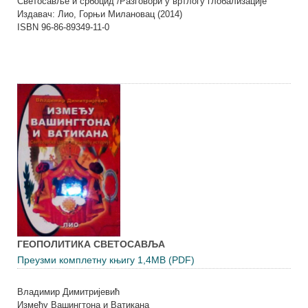
Светосавље и србоцид /Разговори у вртлогу глобализације
Издавач: Лио, Горњи Милановац (2014)
ISBN 96-86-89349-11-0
ГЕОПОЛИТИКА СВЕТОСАВЉА
Преузми комплетну књигу 1,4MB (PDF)
Владимир Димитријевић
Између Вашингтона и Ватикана