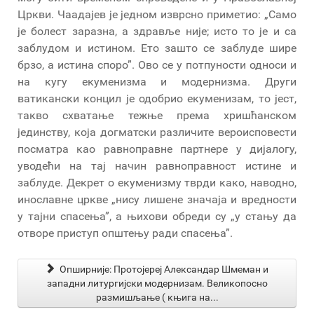
Цркви. Чаадајев је једном изврсно приметио: „Само
је болест заразна, а здравље није; исто то је и са
заблудом и истином. Ето зашто се заблуде шире
брзо, а истина споро”. Ово се у потпуности односи и
на кугу екуменизма и модернизма. Други
ватикански концил је одобрио екуменизам, то јест,
такво схватање тежње према хришћанском
јединству, која догматски различите вероисповести
посматра као равноправне партнере у дијалогу,
уводећи на тај начин равноправност истине и
заблуде. Декрет о екуменизму тврди како, наводно,
инославне цркве „нису лишене значаја и вредности
у тајни спасења”, а њихови обреди су „у стању да
отворе приступ општењу ради спасења”.
Опширније: Протојереј Александар Шмеман и
западни литургијски модернизам. Великопосно
размишљање ( књига на...