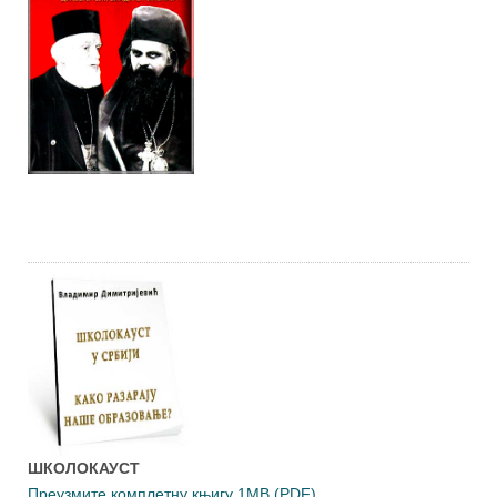
ШКОЛОКАУСТ
Преузмите комплетну књигу 1MB (PDF)