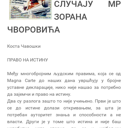
СЛУЧАЈУ МР
ЗОРАНА
ЧВОРОВИЋА
Коста Чавошки
ПРАВО НА ИСТИНУ
Међу многобројним људским правима, која се од
Magna Carte до наших дана увршћују у бројне
уставне декларације, нико није нашао за потребно
да зајемчи и право на истину.
Два су разлога зашто то није учињено. Први је што
се до истине долази откривањем, за шта је
потребан ауторитет знања и способности а не
власти. Други је у томе што истина и није баш