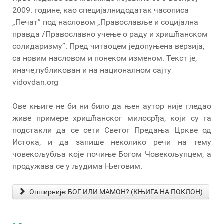
2009. године, као специјалнидодатак часописа
„Печат” под насловом „Православље и социјална
правда /Православно учење о раду и хришћанском
солидаризму”. Пред читаоцем једопуњена верзија,
са новим насловом и понеком изменом. Текст је,
иначе,публикован и на националном сајту
vidovdan.org
Ове књиге не би ни било да њен аутор није гледао
живе примере хришћанског милосрђа, који су га
подстакли да се сети Светог Предања Цркве од
Истока, и да запише неколико речи на тему
човекољубља које почиње Богом Човекољупцем, а
продужава се у људима Његовим.
Опширније: БОГ ИЛИ МАМОН? (КЊИГА НА ПОКЛОН)