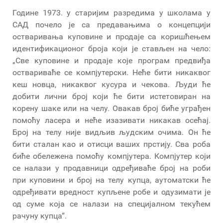
Године 1973. у старијим разредима у школама у
САД почело је са предавањима о концепцији
остваривања куповине и продаје са коришћењем
идентификационог броја који је стављен на чело:
„Све куповине и продаје које програм предвиђа
оствариваће се компјутерски. Неће бити никаквог
кеш новца, никаквог кусура и чекова. Људи ће
добити лични број који ће бити истетовиран на
корену шаке или на челу. Овакав број биће уграђен
помоћу ласера и неће изазивати никакав осећај.
Број на телу није видљив људским очима. Он ће
бити сталан као и отисци ваших прстију. Сва роба
биће обележена помоћу компјутера. Компјутер који
се налази у продавници одређиваће број на роби
при куповини и број на телу купца, аутоматски ће
одређивати вредност купљене робе и одузимати је
од суме која се налази на специјалном текућем
рачуну купца“.