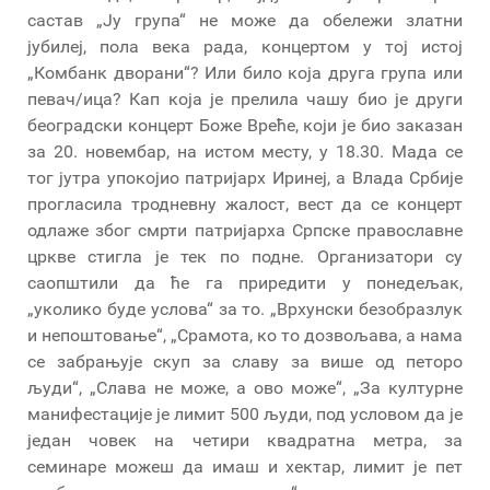
састав „Ју група“ не може да обележи златни
јубилеј, пола века рада, концертом у тој истој
„Комбанк дворани“? Или било која друга група или
певач/ица? Кап која је прелила чашу био је други
београдски концерт Боже Вреће, који је био заказан
за 20. новембар, на истом месту, у 18.30. Мада се
тог јутра упокојио патријарх Иринеј, а Влада Србије
прогласила тродневну жалост, вест да се концерт
одлаже због смрти патријарха Српске православне
цркве стигла је тек по подне. Организатори су
саопштили да ће га приредити у понедељак,
„уколико буде услова“ за то. „Врхунски безобразлук
и непоштовање“, „Срамота, ко то дозвољава, а нама
се забрањује скуп за славу за више од петоро
људи“, „Слава не може, а ово може“, „За културне
манифестације је лимит 500 људи, под условом да је
један човек на четири квадратна метра, за
семинаре можеш да имаш и хектар, лимит је пет