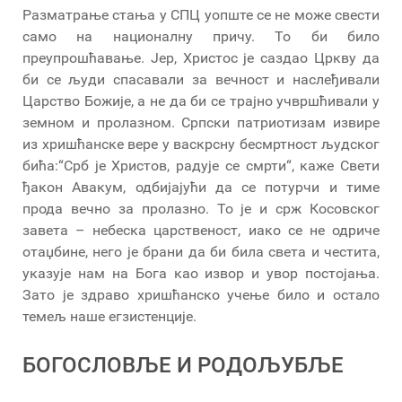
Разматрање стања у СПЦ уопште се не може свести
само на националну причу. То би било
преупрошћавање. Јер, Христос је саздао Цркву да
би се људи спасавали за вечност и наслеђивали
Царство Божије, а не да би се трајно учвршћивали у
земном и пролазном. Српски патриотизам извире
из хришћанске вере у васкрсну бесмртност људског
бића:“Срб је Христов, радује се смрти“, каже Свети
ђакон Авакум, одбијајући да се потурчи и тиме
прода вечно за пролазно. То је и срж Косовског
завета – небеска царственост, иако се не одриче
отаџбине, него је брани да би била света и честита,
указује нам на Бога као извор и увор постојања.
Зато је здраво хришћанско учење било и остало
темељ наше егзистенције.
БОГОСЛОВЉЕ И РОДОЉУБЉЕ