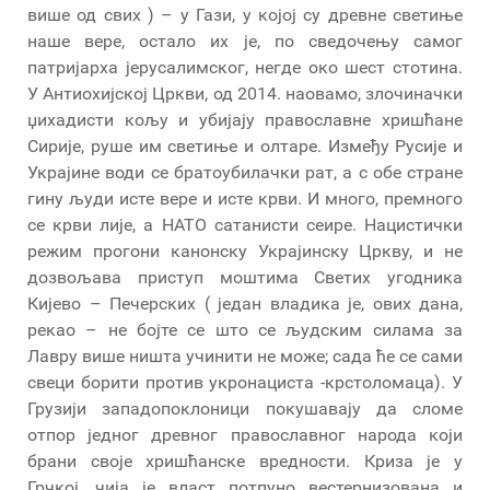
више од свих ) – у Гази, у којој су древне светиње
наше вере, остало их је, по сведочењу самог
патријарха јерусалимског, негде око шест стотина.
У Антиохијској Цркви, од 2014. наовамо, злочиначки
џихадисти кољу и убијају православне хришћане
Сирије, руше им светиње и олтаре. Између Русије и
Украјине води се братоубилачки рат, а с обе стране
гину људи исте вере и исте крви. И много, премного
се крви лије, а НАТО сатанисти сеире. Нацистички
режим прогони канонску Украјинску Цркву, и не
дозвољава приступ моштима Светих угодника
Кијево – Печерских ( један владика је, ових дана,
рекао – не бојте се што се људским силама за
Лавру више ништа учинити не може; сада ће се сами
свеци борити против укронациста -крстоломаца). У
Грузији западопоклоници покушавају да сломе
отпор једног древног православног народа који
брани своје хришћанске вредности. Криза је у
Грчкој, чија је власт потпуно вестернизована и