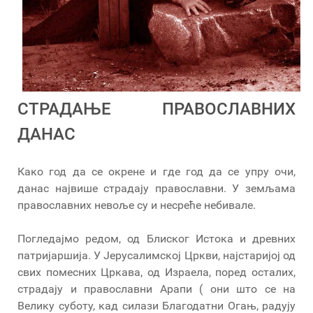
СТРАДАЊЕ ПРАВОСЛАВНИХ
ДАНАС
Како год да се окрене и где год да се упру очи,
данас највише страдају православни. У земљама
православних невоље су и несреће небивале.
Погледајмо редом, од Блиског Истока и древних
патријаршија. У Јерусалимској Цркви, најстаријој од
свих помесних Цркава, од Израела, поред осталих,
страдају и православни Арапи ( они што се на
Велику суботу, кад силази Благодатни Огањ, радују