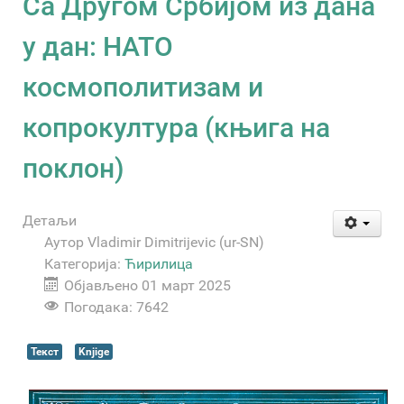
Са Другом Србијом из дана
у дан: НАТО
космополитизам и
копрокултура (књига на
поклон)
Детаљи
Аутор
Vladimir Dimitrijevic (ur-SN)
Категорија:
Ћирилица
Објављено 01 март 2025
Погодака: 7642
Текст
Knjige