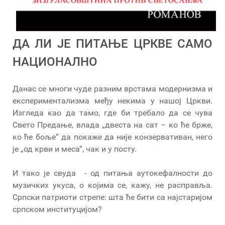
ДА ЛИ ЈЕ ПИТАЊЕ ЦРКВЕ САМО
НАЦИОНАЛНО
Данас се многи чуде разним врстама модернизма и
експериментализма међу некима у нашој Цркви.
Изгледа као да тамо, где би требало да се чува
Свето Предање, влада „двеста на сат – ко ће брже,
ко ће боље“ да покаже да није конзервативан, него
је „од крви и меса“, чак и у посту.
И тако је свуда - од питања аутокефалности до
музичких укуса, о којима се, кажу, не расправља.
Српски патриоти стрепе: шта ће бити са најстаријом
српском институцијом?