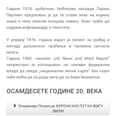
Године 1974. добитник Нобелове награде Лајнас
Паулинг предложио је да се стави знак на корену
шаке и челу сваком младом човеку. Знак треба да
садржи информацију о генотипу.
У априлу 1976. године издат је патент за уређај и
методу даљинског праћења и промене сигнала
мозга.
Године 1980. часопис „US News and Word Report“
непрестано је упозоравао на намере федералне
владе да уведе „националне личне карте“ без којих
неће моћи да се ради нити да се бави бизнисом.
ОСАМДЕСЕТЕ ГОДИНЕ 20. ВЕКА
Опширније: Почело је: КОРОНА КАО ПУТ КА ЖИГУ
ЗВЕРИ