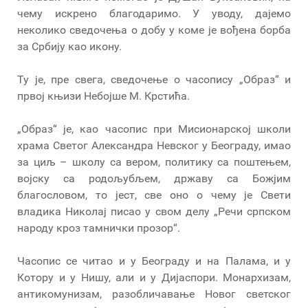
чему искрено благодаримо. У уводу, дајемо
неколико сведочења о добу у коме је вођена борба
за Србију као икону.
Ту је, пре свега, сведочење о часопису „Образ“ и
првој књизи Небојше М. Крстића.
„Образ“ је, као часопис при Мисионарској школи
храма Светог Александра Невског у Београду, имао
за циљ – школу са вером, политику са поштењем,
војску са родољубљем, државу са Божјим
благословом, то јест, све оно о чему је Свети
владика Николај писао у свом делу „Речи српском
народу кроз тамнички прозор“.
Часопис се читао и у Београду и на Палама, и у
Котору и у Нишу, али и у Дијаспори. Монархизам,
антикомунизам, разобличавање Новог светског