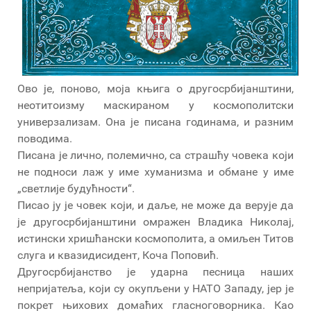
Ово је, поново, моја књига о другосрбијанштини,
неотитоизму маскираном у космополитски
универзализам. Она је писана годинама, и разним
поводима.
Писана је лично, полемично, са страшћу човека који
не подноси лаж у име хуманизма и обмане у име
„светлије будућности“.
Писао ју је човек који, и даље, не може да верује да
је другосрбијанштини омражен Владика Николај,
истински хришћански космополита, а омиљен Титов
слуга и квазидисидент, Коча Поповић.
Другосрбијанство је ударна песница наших
непријатеља, који су окупљени у НАТО Западу, јер је
покрет њихових домаћих гласноговорника. Као