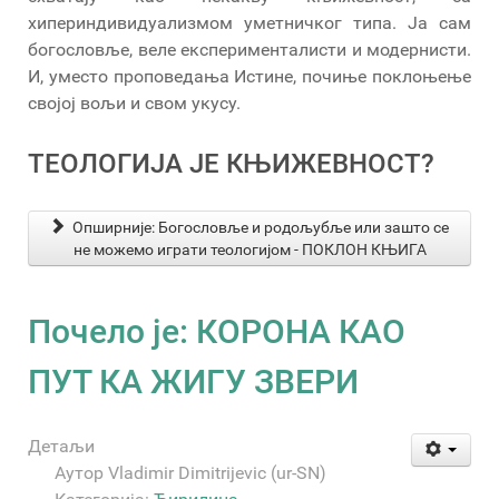
хипериндивидуализмом уметничког типа. Ја сам
богословље, веле експерименталисти и модернисти.
И, уместо проповедања Истине, почиње поклоњење
својој вољи и свом укусу.
ТЕОЛОГИЈА ЈЕ КЊИЖЕВНОСТ?
Опширније: Богословље и родољубље или зашто се
не можемо играти теологијом - ПОКЛОН КЊИГА
Почело је: КОРОНА КАО
ПУТ КА ЖИГУ ЗВЕРИ
Детаљи
Аутор
Vladimir Dimitrijevic (ur-SN)