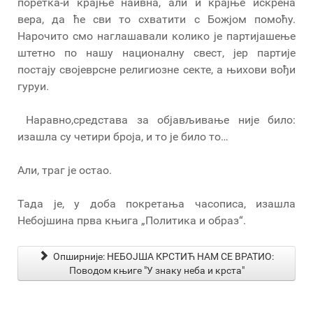
поретка-и крајње наивна, али и крајње искрена
вера, да ће сви то схватити с Божјом помоћу.
Нарочито смо наглашавали колико је партијашење
штетно по нашу националну свест, јер партије
постају својеврсне религиозне секте, а њихови вођи
гуруи.
Наравно,средстава за објављивање није било:
изашла су четири броја, и то је било то…
Али, траг је остао.
Тада је, у доба покретања часописа, изашла
Небојшина прва књига „Политика и образ“.
Опширније: НЕБОЈША КРСТИЋ НАМ СЕ ВРАТИО:
Поводом књиге "У знаку неба и крста"