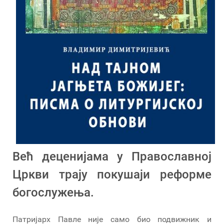
Већ деценијама у Православној
Цркви трају покушаји реформе
богослужења.
Патријарх Павле није само био подвижник и