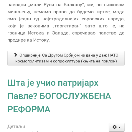
наводни „мали Руси на Балкану“, ми, по њиховом
мишљењу, немамо право да будемо жртве, мада
смо један од најстрадалнијих европских народа,
који је вековима „таргетиран“ зато што је, на
граници Истока и Запада, спречавао папство да
продире ка Истоку.
Опширније: Са Другом Србијом из дана у дан: НАТО
космополитизам и копрокултура (књига на поклон)
Шта је учио патријарх
Павле? БОГОСЛУЖБЕНА
РЕФОРМА
Детаљи