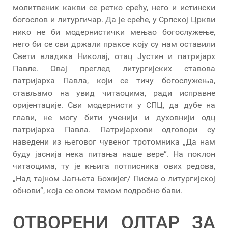
молитвеник какви се ретко срећу, него и истински
богослов и литургичар. Да је среће, у Српској Цркви
нико не би модернистички мењао богослужење,
него би се сви држали праксе коју су нам оставили
Свети владика Николај, отац Јустин и патријарх
Павле. Овај преглед литургијских ставова
патријарха Павла, који се тичу богослужења,
стављамо на увид читаоцима, ради исправне
оријентације. Сви модернисти у СПЦ, да дубе на
глави, не могу бити ученији и духовнији одц
патријарха Павла. Патријархови одговори су
наведени из његовог чувеног тротомника „Да нам
буду јаснија нека питања наше вере“. На поклон
читаоцима, ту је књига потписника ових редова,
„Над тајном Јагњета Божијег/ Писма о литургијској
обнови“, која се овом темом подробно бави.
ОТВОРЕНИ ОЛТАР ЗА