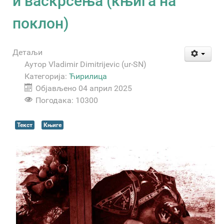
и васкрсења (књига на
поклон)
Детаљи
Аутор
Vladimir Dimitrijevic (ur-SN)
Категорија:
Ћирилица
Објављено 04 април 2025
Погодака: 10300
Текст
Књиге