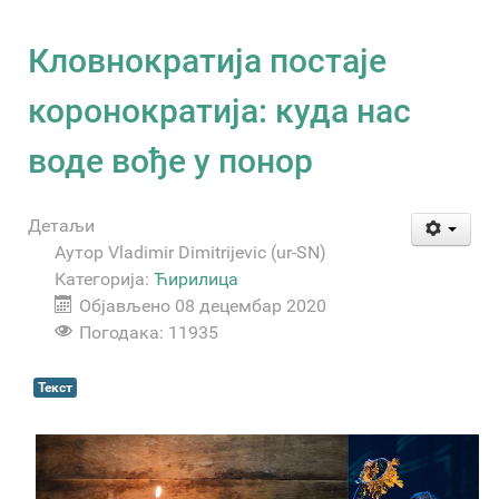
Кловнократија постаје
коронократија: куда нас
воде вође у понор
Детаљи
Аутор
Vladimir Dimitrijevic (ur-SN)
Категорија:
Ћирилица
Објављено 08 децембар 2020
Погодака: 11935
Текст