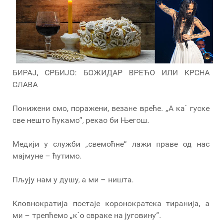
БИРАЈ, СРБИЈО: БОЖИДАР ВРЕЋО ИЛИ КРСНА
СЛАВА
Понижени смо, поражени, везане вреће. „А ка` гуске
све нешто ћукамо“, рекао би Његош.
Медији у служби „свемоћне“ лажи праве од нас
мајмуне – ћутимо.
Пљују нам у душу, а ми – ништа.
Кловнократија постаје коронократска тиранија, а
ми – трепћемо „к`о свраке на југовину“.