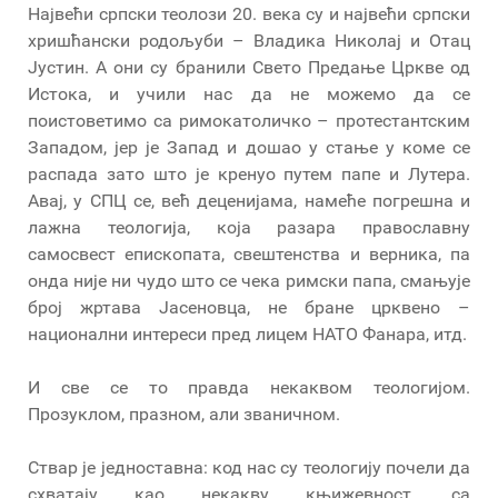
Највећи српски теолози 20. века су и највећи српски
хришћански родољуби – Владика Николај и Отац
Јустин. А они су бранили Свето Предање Цркве од
Истока, и учили нас да не можемо да се
поистоветимо са римокатоличко – протестантским
Западом, јер је Запад и дошао у стање у коме се
распада зато што је кренуо путем папе и Лутера.
Авај, у СПЦ се, већ деценијама, намеће погрешна и
лажна теологија, која разара православну
самосвест епископата, свештенства и верника, па
онда није ни чудо што се чека римски папа, смањује
број жртава Јасеновца, не бране црквено –
национални интереси пред лицем НАТО Фанара, итд.
И све се то правда некаквом теологијом.
Прозуклом, празном, али званичном.
Ствар је једноставна: код нас су теологију почели да
схватају као некакву књижевност, са