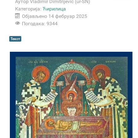
Аутор
Vladimir Dimitrijevic (ur-SN)
Категорија:
Ћирилица
Објављено 14 фебруар 2025
Погодака: 9344
Текст