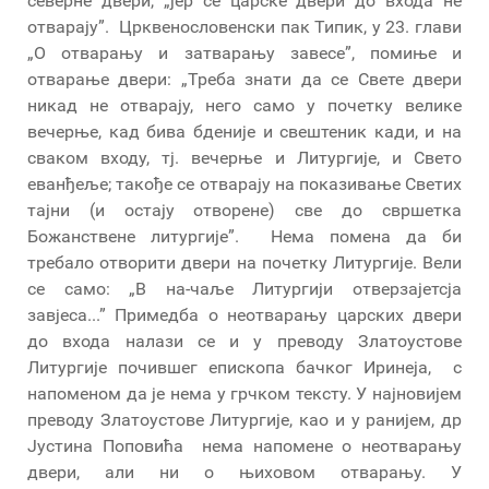
северне двери, „јер се царске двери до входа не
отварају”. Црквенословенски пак Типик, у 23. глави
„О отварању и затварању завесе”, помиње и
отварање двери: „Треба знати да се Свете двери
никад не отварају, него само у почетку велике
вечерње, кад бива бденије и свештеник кади, и на
сваком входу, тј. вечерње и Литургије, и Свето
еванђеље; такође се отварају на показивање Светих
тајни (и остају отворене) све до свршетка
Божанствене литургије”. Нема помена да би
требало отворити двери на почетку Литургије. Вели
се само: „В на-чаље Литургији отверзајетсја
завјеса...” Примедба о неотварању царских двери
до входа налази се и у преводу Златоустове
Литургије почившег епископа бачког Иринеја, с
напоменом да је нема у грчком тексту. У најновијем
преводу Златоустове Литургије, као и у ранијем, др
Јустина Поповића нема напомене о неотварању
двери, али ни о њиховом отварању. У