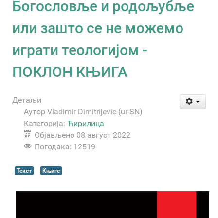
Богословље и родољубље
или зашто се не можемо
играти теологијом -
ПОКЛОН КЊИГА
Детаљи
Аутор
Vladimir Dimitrijevic (ur-SN)
Категорија:
Ћирилица
Објављено 08 август 2022
Погодака: 12519
Текст
Књиге