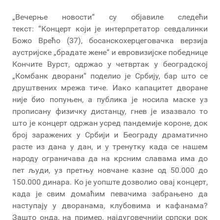
„Вечерње новости“ су објавиле следећи
текст: “Концерт који је интерпретатор севдалинки
Божо Врећо (37), босанскохерцеговачка верзија
аустријске „брадате жене“ и евровизијске победнице
Кончите Вурст, одржао у четвртак у београдској
„Комбанк дворани“ поделио је Србију, бар што се
друштвених мрежа тиче. Иако капацитет дворане
није био попуњен, а публика је носила маске уз
прописану физичку дистанцу, гнев је изазвало то
што је концерт одржан усред пандемије короне, док
број заражених у Србији и Београду драматично
расте из дана у дан, и у тренутку када се нашем
народу ограничава да на крсним славама има до
пет људи, уз претњу новчане казне од 50.000 до
150.000 динара. Ко је уопште дозволио овај концерт,
када је свим домаћим певачима забрањено да
наступају у дворанама, клубовима и кафанама?
Зашто онда, на пример, најдуговечнији српски рок