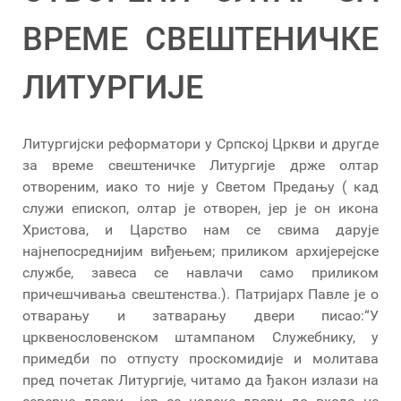
ВРЕМЕ СВЕШТЕНИЧКЕ
ЛИТУРГИЈЕ
Литургијски реформатори у Српској Цркви и другде
за време свештеничке Литургије држе олтар
отвореним, иако то није у Светом Предању ( кад
служи епископ, олтар је отворен, јер је он икона
Христова, и Царство нам се свима дарује
најнепосреднијим виђењем; приликом архијерејске
службе, завеса се навлачи само приликом
причешчивања свештенства.). Патријарх Павле је о
отварању и затварању двери писао:“У
црквенословенском штампаном Служебнику, у
примедби по отпусту проскомидије и молитава
пред почетак Литургије, читамо да ђакон излази на