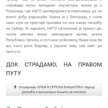
спроводи вољу западних окупатора; криза је у
Румунији, где НАТО империјалисти спречавају да на
власт дођу родољуби. Криза је у Београду, у коме
хаос који не престаје призива ко зна какву несрећу
на Србију. И, наравно, НАТО сатанизам је кренуо да,
после векова пуних свенародне жртве, укине
Републику Српску, и потчини је Великој Лажи која би
да, како рече Бодлер, у једном зеву сав свет да
прогута.
ДОК СТРАДАМО, НА ПРАВОМ
ПУТУ
Опширније: СРБИ И СРПСКА БАЊАЛУКА: Народ
распећа и васкрсења (књига на поклон)