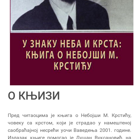
О КЊИЗИ
Пред читаоцима је књига о Небојши М. Крстићу,
човеку са крстом, који је страдао у намештеној
саобраћајној несрећи уочи Ваведења 2001. године.
Излазак књиге помогао је Душан Вуксановић, на