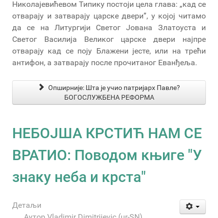
Николајевићевом Типику постоји цела глава: „кад се
отварају и затварају царске двери”, у којој читамо
да се на Литургији Светог Јована Златоуста и
Светог Василија Великог царске двери најпре
отварају кад се поју Блажени јесте, или на трећи
антифон, а затварају после прочитаног Еванђеља.
Опширније: Шта је учио патријарх Павле?
БОГОСЛУЖБЕНА РЕФОРМА
НЕБОЈША КРСТИЋ НАМ СЕ
ВРАТИО: Поводом књиге "У
знаку неба и крста"
Детаљи
Аутор
Vladimir Dimitrijevic (ur-SN)