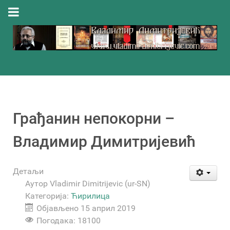
Грађанин непокорни –
Владимир Димитријевић
Детаљи
Аутор
Vladimir Dimitrijevic (ur-SN)
Категорија:
Ћирилица
Објављено 15 април 2019
Погодака: 18100