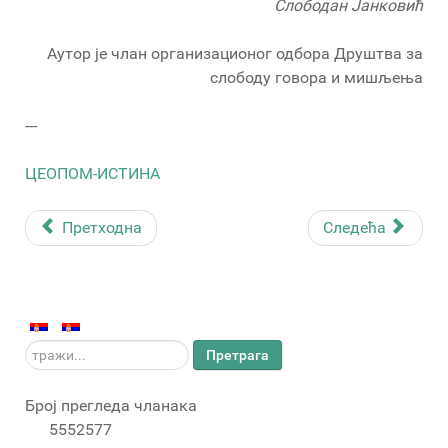
Слободан Јанковић
Аутор је члан организационог одбора Друштва за
слободу говора и мишљења
---
ЦЕОПОМ-ИСТИНА
Претходна
Следећа
тражи...
Претрага
Број прегледа чланака
5552577