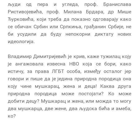
људи од пера и угледа, проф. Бранислава
Ристивојевића, проф. Милана Брдара, др Мише
Ђурковића, који треба да показно одговарају како
се обичан Србин или Српкиња, грађанин Србије, не
би усудили да буду непокорни диктату нових
идеологија.
Владимир Димитријевић је крив, каже тужилац коју
је ангажовала извесна НВО која се бори, како
истичу, за права ЛГБТ особа, између осталог јер
говори и пише да је једина природна породица она
коју чине мушкарац, жена и деца! Каква друга
природна породица може постојати? Ко може
добити децу? Мушкарац и жена, или можда то могу
два мушкарца, две жене, два људска бића и амеба,
ко?