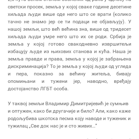
светски просек, земља у којој сваке године десетине
хиљада људи више оде него што се врати (колико
тачно не знамо јер се ти подаци не објављују). У
нашој земљи, што већ већина зна, више од тридесет
хиљада људи умре него што их се роди. Србија је
земља у којој готово свакодневно извршитељи
избацују људе из њихових станова и кућа. Наша је
земља правде и права, земља у којој је забрањена
дискриминација? То је земља у којој људи од угледа
и пера, показно за већину житеља, бивају
опомињани и тужени јер, наводно, вређају
достојанство ЛГБТ особа.
У таквој земљи Владимир Димитријевић је сумњив
и оптужен, како би другачије и било? Али, како каже
родољубива шкотска песма коју наводе и туженик и
тужилац „Све док нас је и сто живих…”