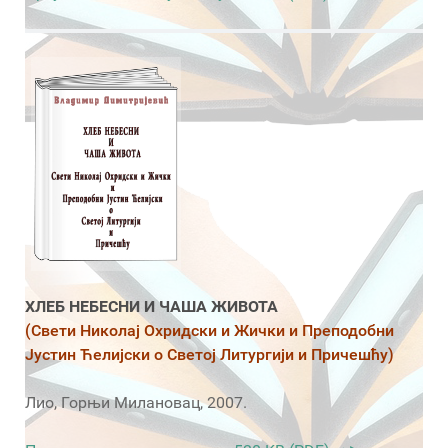
ХЛЕБ НЕБЕСНИ И ЧАША ЖИВОТА
(Свети Николај Охридски и Жички и Преподобни
Јустин Ћелијски о Светој Литургији и Причешћу)
Лио, Горњи Милановац, 2007.