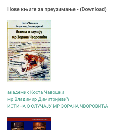
Новe књигe за преузимање - (Download)
академик Коста Чавошки
мр Владимир Димитријевић
ИСТИНА О СЛУЧАЈУ МР ЗОРАНА ЧВОРОВИЋА