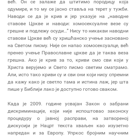
већ. Он се залаже да штитимо породицу која
одумире, и то му се јасно ставља на терет у тужби.
Наводи се да је крив и јер указује на „наводне
ставове Цркве и наводи: хомосексуалне везе су
грешне и подлежу осуди…” Нису то никакви наводни
ставови Цркве већ су хришћанско учење засновано
на Светом писму. Није он напао хомосексуалце, већ
пренео учење Православне цркве да је таква веза
грешна. Ако је крив за то, криви смо сви који у
Христа верујемо и Свето писмо светим сматрамо.
Али, исто тако криви су и сви они који нису спремни
да кажу како је светло тама и истина лаж, јер шта
пише у Библији лако је доступно готово сваком.
Када је 2009. године усвајан Закон о забрани
дискриминације, који није испоштовао законску
процедуру о јавној расправи, на затвореној
дискусији је Нацрт текста хваљен као изузетно
напредан и за Европу. Упркос бројним научним