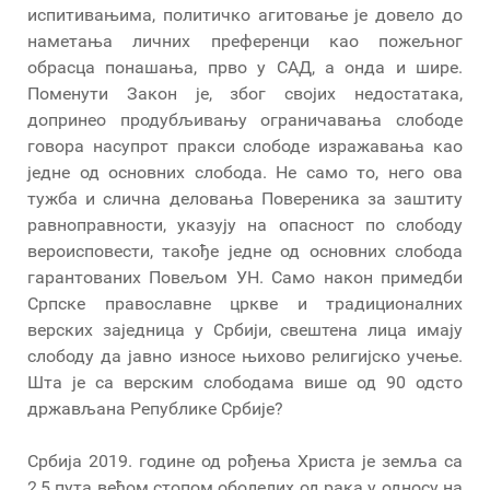
испитивањима, политичко агитовање је довело до
наметања личних преференци као пожељног
обрасца понашања, прво у САД, а онда и шире.
Поменути Закон је, због својих недостатака,
допринео продубљивању ограничавања слободе
говора насупрот пракси слободе изражавања као
једне од основних слобода. Не само то, него ова
тужба и слична деловања Повереника за заштиту
равноправности, указују на опасност по слободу
вероисповести, такође једне од основних слобода
гарантованих Повељом УН. Само након примедби
Српске православне цркве и традиционалних
верских заједница у Србији, свештена лица имају
слободу да јавно износе њихово религијско учење.
Шта је са верским слободама више од 90 одсто
држављана Републике Србије?
Србија 2019. године од рођења Христа је земља са
2,5 пута већом стопом оболелих од рака у односу на