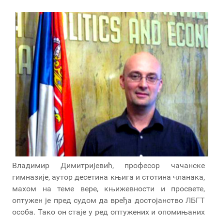
Владимир Димитријевић, професор чачанске
гимназије, аутор десетина књига и стотина чланака,
махом на теме вере, књижевности и просвете,
оптужен је пред судом да вређа достојанство ЛБГТ
особа. Тако он стаје у ред оптужених и опомињаних