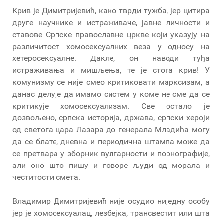
Крив је Димитријевић, како тврди тужба, јер цитира
друге научнике и истраживаче, јавне личности и
ставове Српске православне цркве који указују на
различитост хомосексуалних веза у односу на
хетеросексуалне. Дакле, он наводи туђа
истраживања и мишљења, те је стога крив! У
комунизму се није смео критиковати марксизам, а
данас делује да имамо систем у коме не сме да се
критикује хомосексуализам. Све остало је
дозвољено, српска историја, држава, српски хероји
од светога цара Лазара до генерала Младића могу
да се блате, дневна и периодична штампа може да
се претвара у зборник вулгарности и порнографије,
али оно што пишу и говоре људи од морала и
честитости смета.
Владимир Димитријевић није осудио ниједну особу
јер је хомосексуалац, лезбејка, трансвестит или шта