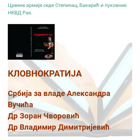
Црвене армије седе Степинац, Бакарић и пуковник
НКВД Рак.
КЛОВНОКРАТИЈА
Србија за владе Александра
Вучића
Др Зоран Чворовић
Др Владимир Димитријевић