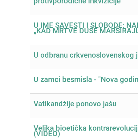
protivporodične inkvizicije
U IME SAVESTI I SLOBODE: N
„KAD MRTVE DUŠE MARŠIRAJ
U odbranu crkvenoslovenskog j
U zamci besmisla - "Nova godin
Vatikandžije ponovo jašu
Velika bioetička kontrarevolucij
(VIDEO)