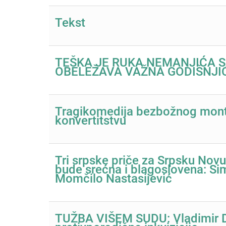
Tekst
TEŠKA JE RUKA NEMANJIĆA SA
OBELEŽAVA VAŽNA GODIŠNJI
Tragikomedija bezbožnog monte
konvertitstvu
Tri srpske priče za Srpsku Nov
bude srećna i blagoslovena: Sim
Momčilo Nastasijević
TUŽBA VIŠEM SUDU: Vladimir Di