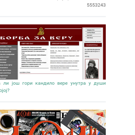
5553243
 ли још гори кандило вере унутра у души
ојој?