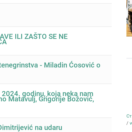
VE ILI ZAŠTO SE NE
CA
negrinstva - Miladin Ćosović o
u 2024. godinu, koja neka nam
o Matavulj, Grigorije Božović,
Ст
/
w
mitrijević na udaru