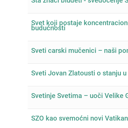
Šta znači bludeti - svedočenje 
Svet koji postaje koncentracio
budućnosti
Sveti carski mučenici – naši p
Sveti Jovan Zlatousti o stanju u
Svetinje Svetima – uoči Velike 
SZO kao svemoćni novi Vatikan 