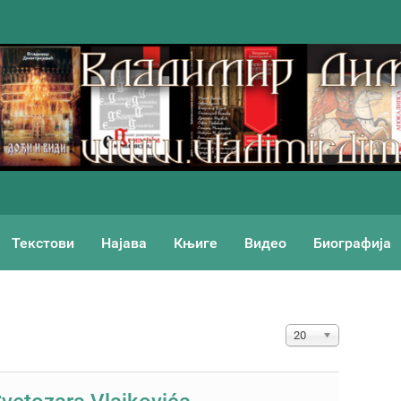
Текстови
Најава
Књиге
Видео
Биографија
Приказ #
20