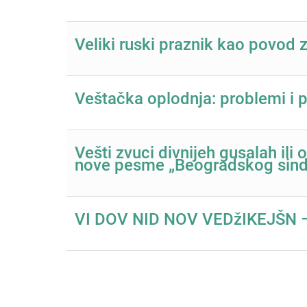
Veliki ruski praznik kao povod 
Veštačka oplodnja: problemi i 
Vešti zvuci divnijeh gusalah il
nove pesme „Beogradskog sind
VI DOV NID NOV VEDžIKEJŠN –