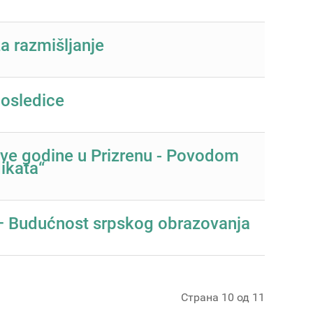
za razmišljanje
posledice
i ove godine u Prizrenu - Povodom
ikata“
 Budućnost srpskog obrazovanja
Страна 10 од 11