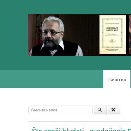
Почетна
Унесите назив