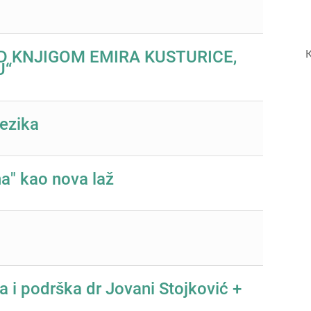
К
AD KNJIGOM EMIRA KUSTURICE,
U“
ezika
a" kao nova laž
a i podrška dr Jovani Stojković +