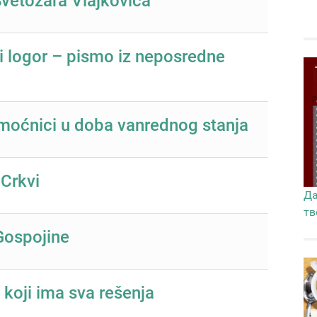
Svetozara Vlajkovića
ni logor – pismo iz neposredne
omoćnici u doba vanrednog stanja
 Crkvi
Да
тв
Gospojine
koji ima sva rešenja