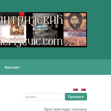
Контакт
тражи...
Претрага
Број прегледа чланака