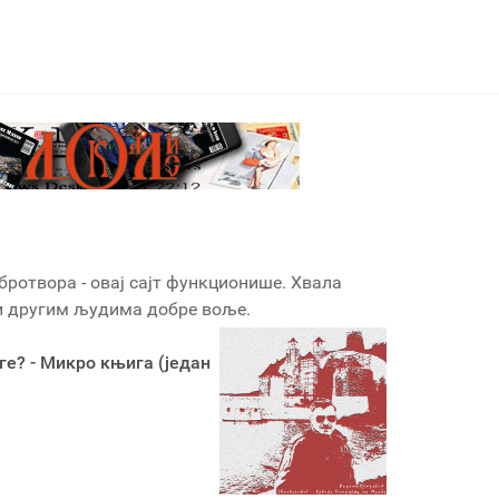
бротвора - овај сајт функционише. Хвала
 и другим људима добре воље.
ге? - Микро књига (један