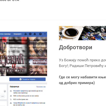
Добротвори
Уз Божију помоћ преко до
Богу!; Радиши Петровићу
Где се могу набавити књи
од добрих примера)