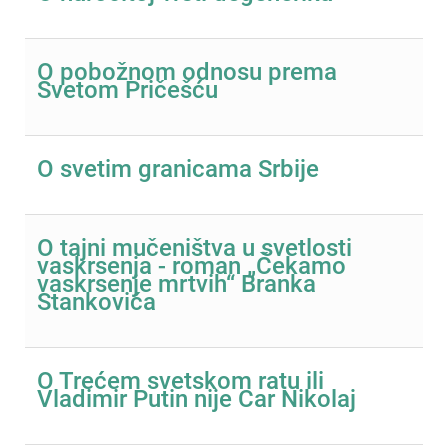
O pobožnom odnosu prema
Svetom Pričešću
O svetim granicama Srbije
O tajni mučeništva u svetlosti
vaskrsenja - roman „Čekamo
vaskrsenje mrtvih“ Branka
Stankovića
O Trećem svetskom ratu ili
Vladimir Putin nije Car Nikolaj