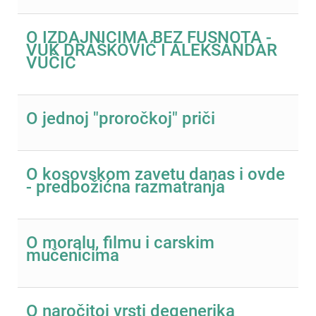
O IZDAJNICIMA BEZ FUSNOTA -
VUK DRAŠKOVIĆ I ALEKSANDAR
VUČIĆ
O jednoj "proročkoj" priči
O kosovskom zavetu danas i ovde
- predbožićna razmatranja
O moralu, filmu i carskim
mučenicima
O naročitoj vrsti degenerika