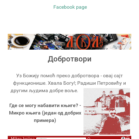
Facebook page
Добротвори
Уз Божију помоћ преко добротвора - овај сајт
функционише. Хвала Богу!; Радиши Петровићу и
другим људима добре воље.
Где се могу набавити књиге? -
Микро књига (један од добрих
примера)