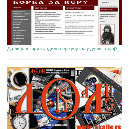
Да ли још гори кандило вере унутра у души твојој?