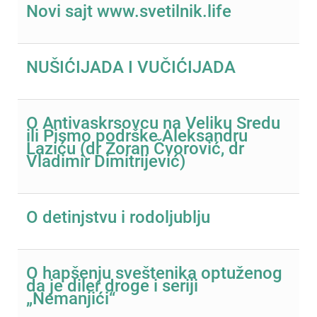
Novi sajt www.svetilnik.life
NUŠIĆIJADA I VUČIĆIJADA
O Antivaskrsovcu na Veliku Sredu
ili Pismo podrške Aleksandru
Laziću (dr Zoran Čvorović, dr
Vladimir Dimitrijević)
O detinjstvu i rodoljublju
O hapšenju sveštenika optuženog
da je diler droge i seriji
„Nemanjići“