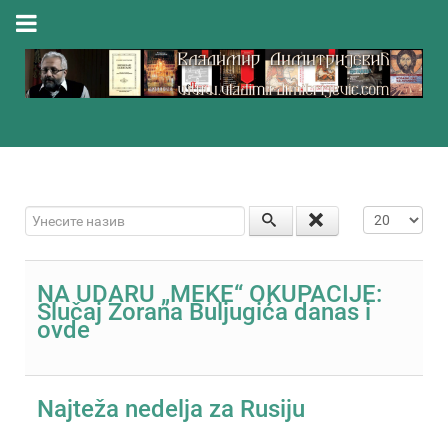
Унесите назив
Приказ #
NA UDARU „MEKE“ OKUPACIJE:
Slučaj Zorana Buljugića danas i
ovde
Najteža nedelja za Rusiju