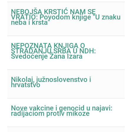
NEBOJŠA KRSTIĆ NAM SE
VRATIO: Povodom knjige "U znaku
neba i krsta"
NEPOZNATA KNJIGA O
STRADANJU SRBA U NDH:
Svedočenje Žana Izara
Nikolaj, južnoslovenstvo i
hrvatstvo
Nove vakcine i genocid u najavi:
radijaciom protiv mikoze