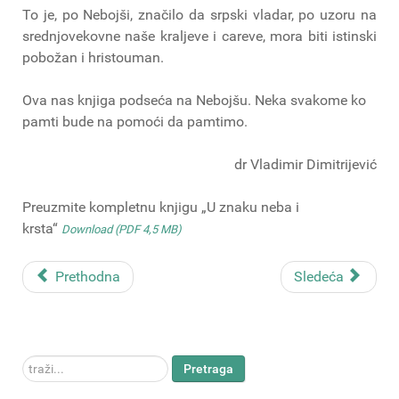
To je, po Nebojši, značilo da srpski vladar, po uzoru na
srednjovekovne naše kraljeve i careve, mora biti istinski
pobožan i hristouman.
Ova nas knjiga podseća na Nebojšu. Neka svakome ko
pamti bude na pomoći da pamtimo.
dr Vladimir Dimitrijević
Preuzmite kompletnu knjigu „U znaku neba i
krsta“
Download (PDF 4,5 MB)
Prethodna
Sledeća
traži...
Pretraga