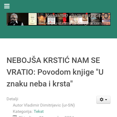
NEBOJŠA KRSTIĆ NAM SE
VRATIO: Povodom knjige "U
znaku neba i krsta"
Detalji
Autor
Vladimir Dimitrijevic (ur-SN)
Kategorija:
Tekst