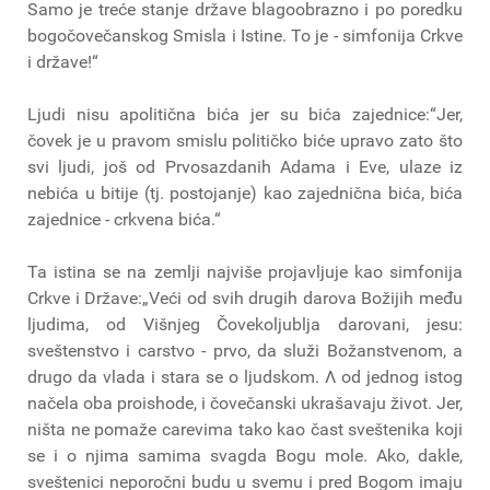
Samo je treće stanje države blagoobrazno i po poredku
bogočovečanskog Smisla i Istine. To je - simfonija Crkve
i države!“
Ljudi nisu apolitična bića jer su bića zajednice:“Jer,
čovek je u pravom smislu političko biće upravo zato što
svi ljudi, još od Prvosazdanih Adama i Eve, ulaze iz
nebića u bitije (tj. postojanje) kao zajednična bića, bića
zajednice - crkvena bića.“
Ta istina se na zemlji najviše projavljuje kao simfonija
Crkve i Države:„Veći od svih drugih darova Božijih među
ljudima, od Višnjeg Čovekoljublja darovani, jesu:
sveštenstvo i carstvo - prvo, da služi Božanstvenom, a
drugo da vlada i stara se ο ljudskom. Λ od jednog istog
načela oba proishode, i čovečanski ukrašavaju život. Jer,
ništa ne pomaže carevima tako kao čast sveštenika koji
se i o njima samima svagda Bogu mole. Ako, dakle,
sveštenici neporočni budu u svemu i pred Bogom imaju