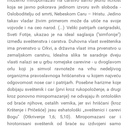
možemo miropomazati na carstvo samo jednu ličnost
koja se javnο pokorava jedinom izvoru svih sloboda -
Osloboditelju od smrti, Nebeskom Caru – Hristu. Jedino
takav vladar živim primerom može da utiče na svoje
vojvode i na ceo narod. (...) Veliki patrijarh carigradski,
Sveti Fotije, ukazao je na ideal saglasja ("simfonije")
između sveštenstva i carstva. Duhovna vlast sveštenika
ima prvenstvo u Crkvi, a državna vlast ima prvenstvo u
zemaljskom carstvu, Idealna slika te saradnje dveju
vlasti nalazi se u grbu romejske carevine - u dvoglavom
orlu koji js simvol ravnoteže na vrhu nedeljivog
organizma pravoslavnoga hrišćanstva -u kojem najveću
odgovornost nose car i patrijarh. Posebne harizme koje
dobijaju sveštenik i car (prvi kroz rukopoloženje, a drugi
kroz ponovno miropomazanje) ne odvajaju ih ontološkn
od braće njihove, ostalih vernika, jer svi hrišćani (kroz
Krštenje i Pričešće) jssu eshatološki „sveštenici i carevi
Bogu" (Otkrivenje 1,6; 5,10). Miropomazani car i
hirotonisani sveštenik od braće su izdvojeni samo