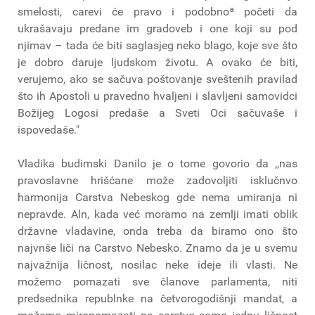
smelosti, carevi će pravo i podobnoª početi da
ukrašavaju predane im gradoveb i one koji su pod
njimav – tada će biti saglasjeg neko blago, koje sve što
je dobro daruje ljudskom životu. A ovako će biti,
verujemo, ako se sačuva poštovanje sveštenih pravilad
što ih Apostoli u pravedno hvaljeni i slavljeni samovidci
Božijeg Logosi predaše a Sveti Oci sačuvaše i
ispovedaše."
Vladika budimski Danilo je o tome govorio da ,,nas
pravoslavne hrišćane može zadovoljiti isklučnvo
harmonija Carstva Nebeskog gde nema umiranja ni
nepravde. Aln, kada već moramo na zemlji imati oblik
državne vladavine, onda treba da biramo ono što
najvnše liči na Carstvo Nebesko. Znamo da je u svemu
najvažnija ličnost, nosilac neke ideje ili vlasti. Ne
možemo pomazati sve članove parlamenta, niti
predsednika republnke na četvorogodišnji mandat, a