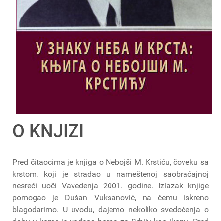
O KNJIZI
Pred čitaocima je knjiga o Nebojši M. Krstiću, čoveku sa
krstom, koji je stradao u nameštenoj saobraćajnoj
nesreći uoči Vavedenja 2001. godine. Izlazak knjige
pomogao je Dušan Vuksanović, na čemu iskreno
blagodarimo. U uvodu, dajemo nekoliko svedočenja o