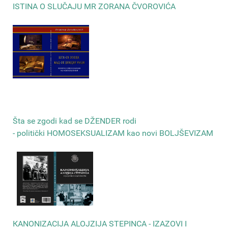
ISTINA O SLUČAJU MR ZORANA ČVOROVIĆA
Šta se zgodi kad se DŽENDER rodi
- politički HOMOSEKSUALIZAM kao novi BOLJŠEVIZAM
КANONIZACIJA ALOJZIJA STEPINCA - IZAZOVI I