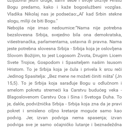
uzljubivši jedni druge, sami sebe i svoje bližnje Hristu
Bogu predamo, kako i kaže bogoslužbeni vozglas.
Vladika Nikolaj nas je podsećao:„Al' kad Srbin stekne
slogu, miliji će biti Bogu."
Nebojša nije imao nedoumice:“Nama nije potrebna
bezslovesna Srbija, svejedno bila ona demokratska,
višestranačka, parlamentarna, ustavna ili pravna. Nama
jeste potrebna slovesna Srbija - Srbija koja je oslovljena
Slovom Božijim, to jest Logosom Života, Drugim Licem
Svete Trojice, Gospodom i Spasiteljem našim Isusom
Hristom. To je Srbija koja je čula i privela k srcu reči
Jedinog Spasitelja: „Bez mene ne možeti činiti ništa" (Jn
15,5). To je Srbija koja sarađuje Bogu u odlučnom i
smelom pokretu stremeći ka Carstvu budućeg veka -
Blagoslovenom Carstvu Oca i Sina i Svetoga Duha. To
je, dakle, podvižnička Srbija - Srbija koja zna da je pravi
pokret i smisleno ciljno kretanje moguće samo kao
podvig. Jer, izvan podviga nema spasenja; izvan
podviga sve je samo očajničko lutanje i beznadeždna