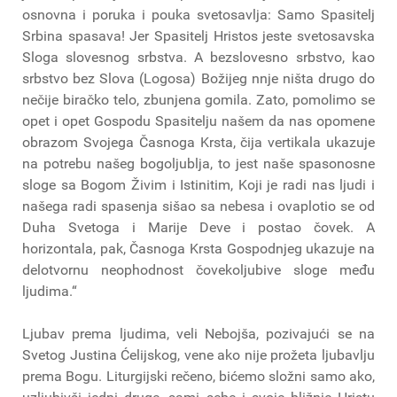
osnovna i poruka i pouka svetosavlja: Samo Spasitelj
Srbina spasava! Jer Spasitelj Hristos jeste svetosavska
Sloga slovesnog srbstva. A bezslovesno srbstvo, kao
srbstvo bez Slova (Logosa) Božijeg nnje ništa drugo do
nečije biračko telo, zbunjena gomila. Zato, pomolimo se
opet i opet Gospodu Spasitelju našem da nas opomene
obrazom Svojega Časnoga Krsta, čija vertikala ukazuje
na potrebu našeg bogoljublja, to jest naše spasonosne
sloge sa Bogom Živim i Istinitim, Koji je radi nas ljudi i
našega radi spasenja sišao sa nebesa i ovaplotio se od
Duha Svetoga i Marije Deve i postao čovek. A
horizontala, pak, Časnoga Krsta Gospodnjeg ukazuje na
delotvornu neophodnost čovekoljubive sloge među
ljudima.“
Ljubav prema ljudima, veli Nebojša, pozivajući se na
Svetog Justina Ćelijskog, vene ako nije prožeta ljubavlju
prema Bogu. Liturgijski rečeno, bićemo složni samo ako,