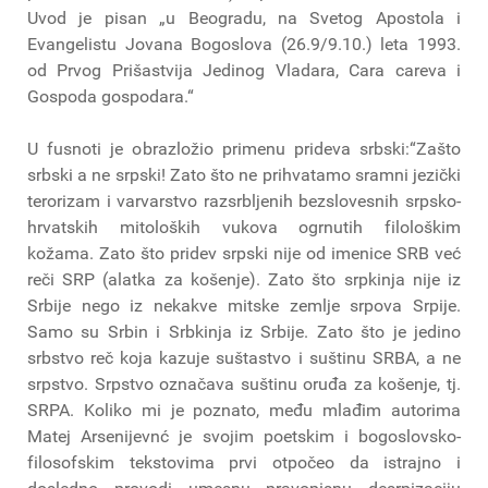
Uvod je pisan „u Beogradu, na Svetog Apostola i
Evangelistu Jovana Bogoslova (26.9/9.10.) leta 1993.
od Prvog Prišastvija Jedinog Vladara, Cara careva i
Gospoda gospodara.“
U fusnoti je obrazložio primenu prideva srbski:“Zašto
srbski a ne srpski! Zato što ne prihvatamo sramni jezički
terorizam i varvarstvo razsrbljenih bezslovesnih srpsko-
hrvatskih mitoloških vukova ogrnutih filološkim
kožama. Zato što pridev srpski nije od imenice SRB već
reči SRP (alatka za košenje). Zato što srpkinja nije iz
Srbije nego iz nekakve mitske zemlje srpova Srpije.
Samo su Srbin i Srbkinja iz Srbije. Zato što je jedino
srbstvo reč koja kazuje suštastvo i suštinu SRBA, a ne
srpstvo. Srpstvo označava suštinu oruđa za košenje, tj.
SRPA. Koliko mi je poznato, među mlađim autorima
Matej Arsenijevnć je svojim poetskim i bogoslovsko-
filosofskim tekstovima prvi otpočeo da istrajno i