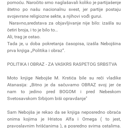
pomoću. Naročito smo naglašavali koliko je partijašenje
štetno po našu nacionalnu svest, jer partije postaju
svojevrsne religiozne sekte, a njihovi vođi gurui.
Naravno,sredstava za objavljivanje nije bilo: izašla su
četiri broja, i to je bilo to…
Ali, trag je ostao.
Tada je, u doba pokretanja časopisa, izašla Nebojšina
prva knjiga „Politika i obraz“.
POLITIKA I OBRAZ - ZA VASKRS RASPETOG SRBSTVA
Moto knjige Nebojše M. Krstića bile su reči vladike
Atanasija: „Bitno je da sačuvamo OBRAZ svoj jer će
nam to jedino pred BOGOM i pred Nebeskom
Svetosavskom Srbijom biši opravdanje"
Sam Nebojša je rekao da se knjiga neposredno obraća
onima kojima je Hristos Alfa i Omega ( to jest,
pravoslavnim hrišćanima ), a posredno svima ostalima.