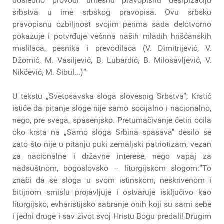
dosledno provodi umesnu pravopisnu desrpizaciju
srbstva u ime srbskog pravopisa. Ovu srbsku
pravopisnu ozbiljnost svojim perima sada delotvorno
pokazuje i potvrđuje većnna naših mladih hrišćanskih
mislilaca, pesnika i prevodilaca (V. Dimitrijević, V.
Džomić, M. Vasiljević, B. Lubardić, B. Milosavljević, V.
Nikčević, M. Šibul...)“
U tekstu „Svetosavska sloga slovesnig Srbstva“, Krstić
ističe da pitanje sloge nije samo socijalno i nacionalno,
nego, pre svega, spasenjsko. Pretumačivanje četiri ocila
oko krsta na „Samo sloga Srbina spasava" desilo se
zato što nije u pitanju puki zemaljski patriotizam, vezan
za nacionalne i državne interese, nego vapaj za
nadsuštnom, bogoslovsko – liturgijskom slogom:“To
znači da se sloga u svom istinskom, neskrivenom i
bitijnom smislu projavljuje i ostvaruje isključivo kao
liturgijsko, evharistijsko sabranje onih koji su sami sebe
i jedni druge i sav život svoj Hristu Bogu predali! Drugim