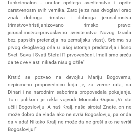
funkcionalno - unutar opštega sveštenstva i opšte
carstvenostn svih vernika. Zato je za nas dvoglavi orao
znak dobroga rimstva i dobroga jerusalimstva
(rimstvo=hristijanizovano rimsko pravo;
jsrusalimstvo=pravoslavno sveštenstvo Novog Izraila
bez papskih pretenzija na zemaljsku vlast). Srbima su
prvog dvoglavog orla u iašoj istornjn predstavljali lično
Sveti Sava i Svati Stefai Π prvovenčani. Imali smo sreću
da te dve vlasti nikada nisu gložile".
Krstić se pozvao na devojku Mariju Bogovernu,
nepismenu propovednicu koja je, za vreme rata, na
Dinari i na narodnim saborima propovedala pokajanje.
Tom prilikom je rekla vojvodi Momčilu Đujiću:„Vi ste
učili Bogosloviju. Α naš Kralj, naša sirota! Znate, on ne
može dobro da vlada ako ne svrši Bogosloviju, pa onda
da vlada! Nikako Kralj ne može da ne greši ako ne svrši
Bogosloviju!“