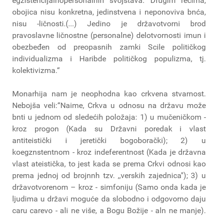
egzistencijalnopersonalnih svojstava. Drugim rečima,
obojica nisu konkretna, jedinstvena i neponoviva bnća,
nisu -ličnosti.(...) Jedino je državotvorni brod
pravoslavne ličnostne (personalne) delotvornosti imun i
obezbeđen od preopasnih zamki Scile političkog
individualizma i Haribde političkog populizma, tj.
kolektivizma.“
Monarhija nam je neophodna kao crkvena stvarnost.
Nebojša veli:“Naime, Crkva u odnosu na državu može
bnti u jednom od sledećih položaja: 1) u mučeničkom -
kroz progon (Kada su Državni poredak i vlast
antiteistički i jeretički bogoborački); 2) u
koegznstentnom - kroz indeferentnost (Kada je državna
vlast ateistička, to jest kada se prema Crkvi odnosi kao
prema jednoj od brojnnh tzv. ,,verskih zajednica''); 3) u
državotvorenom – kroz - simfoniju (Samo onda kada je
ljudima u državi moguće da slobodno i odgovorno daju
caru carevo - ali ne više, a Bogu Božije - aln ne manje).