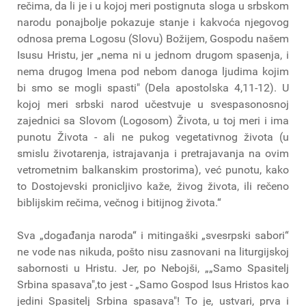
rečima, da li je i u kojoj meri postignuta sloga u srbskom
narodu ponajbolje pokazuje stanje i kakvoća njegovog
odnosa prema Logosu (Slovu) Božijem, Gospodu našem
Isusu Hristu, jer „nema ni u jednom drugom spasenja, i
nema drugog Imena pod nebom danoga ljudima kojim
bi smo se mogli spasti" (Dela apostolska 4,11-12). U
kojoj meri srbski narod učestvuje u svespasonosnoj
zajednici sa Slovom (Logosom) Života, u toj meri i ima
punotu Života - ali ne pukog vegetativnog života (u
smislu životarenja, istrajavanja i pretrajavanja na ovim
vetrometnim balkanskim prostorima), već punotu, kako
to Dostojevski pronicljivo kaže, živog života, ili rečeno
biblijskim rečima, večnog i bitijnog života.“
Sva „događanja naroda“ i mitingaški „svesrpski sabori“
ne vode nas nikuda, pošto nisu zasnovani na liturgijskoj
sabornosti u Hristu. Jer, po Nebojši, „„Samo Spasitelj
Srbina spasava",to jest - „Samo Gospod Isus Hristos kao
jedini Spasitelj Srbina spasava"! To je, ustvari, prva i