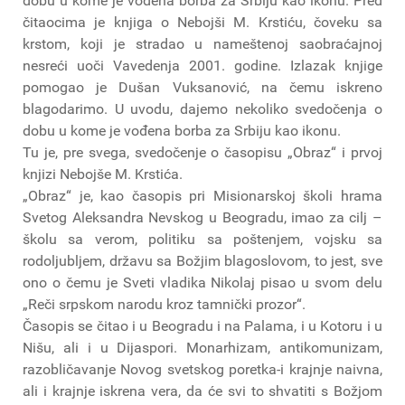
dobu u kome je vođena borba za Srbiju kao ikonu. Pred
čitaocima je knjiga o Nebojši M. Krstiću, čoveku sa
krstom, koji je stradao u nameštenoj saobraćajnoj
nesreći uoči Vavedenja 2001. godine. Izlazak knjige
pomogao je Dušan Vuksanović, na čemu iskreno
blagodarimo. U uvodu, dajemo nekoliko svedočenja o
dobu u kome je vođena borba za Srbiju kao ikonu.
Tu je, pre svega, svedočenje o časopisu „Obraz“ i prvoj
knjizi Nebojše M. Krstića.
„Obraz“ je, kao časopis pri Misionarskoj školi hrama
Svetog Aleksandra Nevskog u Beogradu, imao za cilj –
školu sa verom, politiku sa poštenjem, vojsku sa
rodoljubljem, državu sa Božjim blagoslovom, to jest, sve
ono o čemu je Sveti vladika Nikolaj pisao u svom delu
„Reči srpskom narodu kroz tamnički prozor“.
Časopis se čitao i u Beogradu i na Palama, i u Kotoru i u
Nišu, ali i u Dijaspori. Monarhizam, antikomunizam,
razobličavanje Novog svetskog poretka-i krajnje naivna,
ali i krajnje iskrena vera, da će svi to shvatiti s Božjom