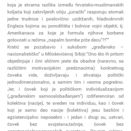
koja je stvarna razlika između hrvatsko-muslimanskih
koljača koji zakrvljenih očiju ,,junački'' rasporuju stomak
jedne trudnice i poslovično uzdržanih, hladnokrvnih
Engleza kojima su porodilišta i bolnice vojni objekti, tj.
Amerikanaca za koje je formula njihove borbene
gotovosti u rečima ,,napalm bombe prže decu''?!““
Krstić se pozabavio i sukobom „građansko –
nacionalističko“ u Miloševićevoj Srbiji:“Ono što ih pritom
objedinjuje i čini sličnim jeste da obadve (naravno, sa
različitim motivacijskim predznacima) konkretnog
čoveka vide, doživljavaju i shvataju politički
jednodimenzionalno, a samim tim i veoma pogrešno.
Jer, i čovek koji je političkom individualizacijom
(„građanskim samooslobađanjem") izdiferenciran od
kolektiva (nacije), te sveden na individuu, kao i čovek
koji je samo deo nacije (kolektiva) jesu bezlični i
egzistencijalno neposebni - i jedan i drugi su, ustvari,
čovek bez svojstava,tačnije, čovek bez