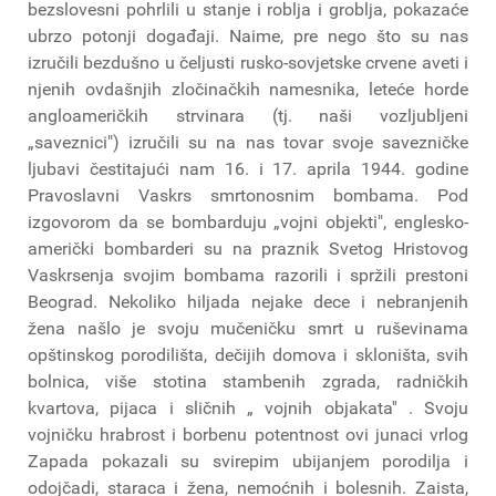
bezslovesni pohrlili u stanje i roblja i groblja, pokazaće
ubrzo potonji događaji. Naime, pre nego što su nas
izručili bezdušno u čeljusti rusko-sovjetske crvene aveti i
njenih ovdašnjih zločinačkih namesnika, leteće horde
angloameričkih strvinara (tj. naši vozljubljeni
„saveznici") izručili su na nas tovar svoje savezničke
ljubavi čestitajući nam 16. i 17. aprila 1944. godine
Pravoslavni Vaskrs smrtonosnim bombama. Pod
izgovorom da se bombarduju „vojni objekti", englesko-
američki bombarderi su na praznik Svetog Hristovog
Vaskrsenja svojim bombama razorili i spržili prestoni
Beograd. Nekoliko hiljada nejake dece i nebranjenih
žena našlo je svoju mučeničku smrt u ruševinama
opštinskog porodilišta, dečijih domova i skloništa, svih
bolnica, više stotina stambenih zgrada, radničkih
kvartova, pijaca i sličnih „ vojnih objakata'' . Svoju
vojničku hrabrost i borbenu potentnost ovi junaci vrlog
Zapada pokazali su svirepim ubijanjem porodilja i
odojčadi, staraca i žena, nemoćnih i bolesnih. Zaista,