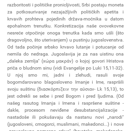
razboritosti i političke pronicljivosti, Srbi postaju moneta
za potkosurivanje nezajažljivih političkih apetita i
krvavih prohteva pojedinih država-moćnika u datom
epohalnom trenutku. Konkretizacija naše ovovekovne
nesreće otpočinje onoga trenutka kada smo ušli (što
dragovoljno, što uterivanjem) u pustinju jugoslovenstva.
Od tada počinje srbsko krvavo lutanje i potucanje od
nemila do nedraga. Jugoslavija je za nas uistinu ona
„daleka zemlja" (χώρα μακράν) o kojoj govori Hristova
priča o bludnom sinu (vidi Evangelije po Luki 15,11-32).
U njoj smo mi, jadni i zlehudi, rasuli svoje
bogomdarovano blagosloveno Imanje i Ime, raspršili
svoju suštinu (διασκόρπιζειν την αύσιαν- Lk 15,13), to
jest odrekli se sebe i pred Bogom i pred ljudima. (Od
našeg rasutog Imanja i Imena i raspršene suštine -
dakle, procesom neviđene desubstancijalizacije -
nastadoše ili pokušavaju da nastanu novi „narodi"
(jugosloveni, crnogorci, muslimani, makedonci...) i nove