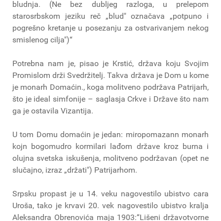
bludnja. (Ne bez dubljeg razloga, u prelepom
starosrbskom jeziku reč „blud" označava „potpuno i
pogrešno kretanje u posezanju za ostvarivanjem nekog
smislenog cilja")“
Potrebna nam je, pisao je Krstić, država koju Svojim
Promislom drži Svedržitelj. Takva država je Dom u kome
je monarh Domaćin., koga molitveno podržava Patrijarh,
što je ideal simfonije – saglasja Crkve i Države što nam
ga je ostavila Vizantija.
U tom Domu domaćin je jedan: miropomazann monarh
kojn bogomudro kormilari lađom države kroz burna i
olujna svetska iskušenja, molitveno podržavan (opet ne
slučajno, izraz „držati") Patrijarhom.
Srpsku propast je u 14. veku nagovestilo ubistvo cara
Uroša, tako je krvavi 20. vek nagovestilo ubistvo kralja
Aleksandra Obrenovića maja 1903:“Lišeni državotvorne