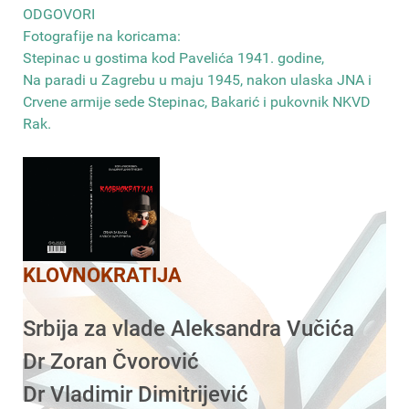
ODGOVORI
Fotografije na koricama:
Stepinac u gostima kod Pavelića 1941. godine,
Na paradi u Zagrebu u maju 1945, nakon ulaska JNA i
Crvene armije sede Stepinac, Bakarić i pukovnik NKVD
Rak
.
KLOVNOKRATIJA
Srbija za vlade Aleksandra Vučića
Dr Zoran Čvorović
Dr Vladimir Dimitrijević