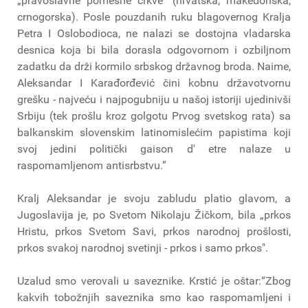
„pravoslavne pomesne crkve" (hrvatska, makedonska,
crnogorska). Posle pouzdanih ruku blagovernog Kralja
Petra I Oslobodioca, ne nalazi se dostojna vladarska
desnica koja bi bila dorasla odgovornom i ozbiljnom
zadatku da drži kormilo srbskog državnog broda. Naime,
Aleksandar I Karađorđević čini kobnu državotvornu
grešku - najveću i najpogubniju u našoj istoriji ujedinivši
Srbiju (tek prošlu kroz golgotu Prvog svetskog rata) sa
balkanskim slovenskim latinomislećim papistima koji
svoj jedini politički gaison d' etre nalaze u
raspomamljenom antisrbstvu.”
Kralj Aleksandar je svoju zabludu platio glavom, a
Jugoslavija je, po Svetom Nikolaju Žičkom, bila „prkos
Hristu, prkos Svetom Savi, prkos narodnoj prošlosti,
prkos svakoj narodnoj svetinji - prkos i samo prkos".
Uzalud smo verovali u saveznike. Krstić je oštar:“Zbog
kakvih tobožnjih saveznika smo kao raspomamljeni i