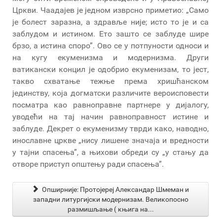
Цркви. Чаадајев је једном изврсно приметио: „Само
је болест заразна, а здравље није; исто то је и са
заблудом и истином. Ето зашто се заблуде шире
брзо, а истина споро”. Ово се у потпуности односи и
на кугу екуменизма и модернизма. Други
ватикански концил је одобрио екуменизам, то јест,
такво схватање тежње према хришћанском
јединству, која догматски различите вероисповести
посматра као равноправне партнере у дијалогу,
уводећи на тај начин равноправност истине и
заблуде. Декрет о екуменизму тврди како, наводно,
инославне цркве „нису лишене значаја и вредности
у тајни спасења”, а њихови обреди су „у стању да
отворе приступ општењу ради спасења”.
Опширније: Протојереј Александар Шмеман и
западни литургијски модернизам. Великопосно
размишљање ( књига на...