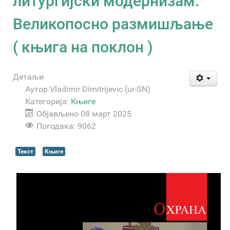
литургијски модернизам.
Великопосно размишљање
( књига на поклон )
Детаљи
Аутор
Vladimir Dimitrijevic (ur-SN)
Категорија:
Књиге
Објављено 08 март 2025
Погодака: 9062
Текст
Књиге