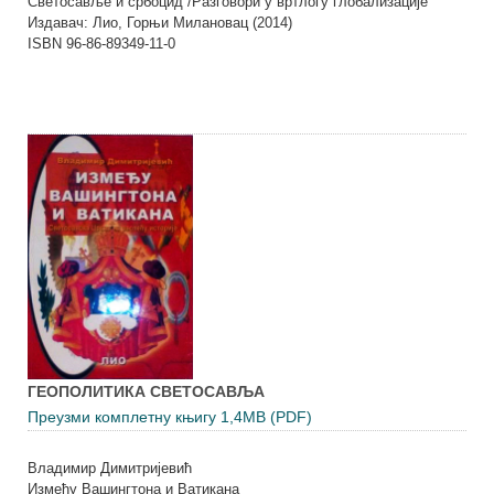
Светосавље и србоцид /Разговори у вртлогу глобализације
Издавач: Лио, Горњи Милановац (2014)
ISBN 96-86-89349-11-0
ГЕОПОЛИТИКА СВЕТОСАВЉА
Преузми комплетну књигу 1,4MB (PDF)
Владимир Димитријевић
Између Вашингтона и Ватикана