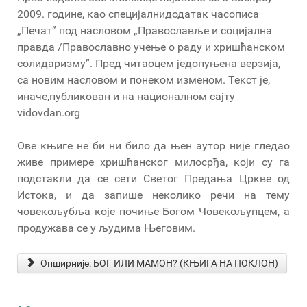
2009. године, као специјалнидодатак часописа
„Печат” под насловом „Православље и социјална
правда /Православно учење о раду и хришћанском
солидаризму”. Пред читаоцем једопуњена верзија,
са новим насловом и понеком изменом. Текст је,
иначе,публикован и на националном сајту
vidovdan.org
Ове књиге не би ни било да њен аутор није гледао
живе примере хришћанског милосрђа, који су га
подстакли да се сети Светог Предања Цркве од
Истока, и да запише неколико речи на тему
човекољубља које почиње Богом Човекољупцем, а
продужава се у људима Његовим.
Опширније: БОГ ИЛИ МАМОН? (КЊИГА НА ПОКЛОН)