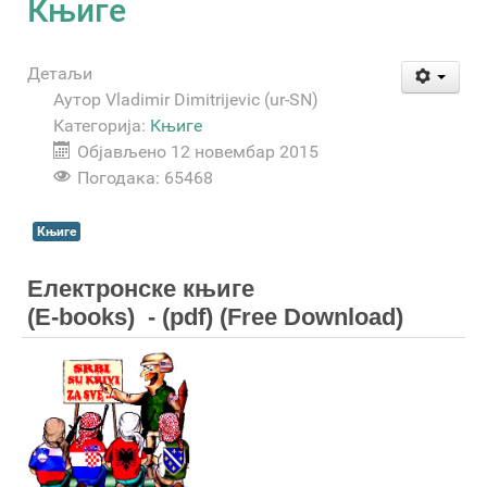
Књиге
Детаљи
Аутор
Vladimir Dimitrijevic (ur-SN)
Категорија:
Књиге
Објављено 12 новембар 2015
Погодака: 65468
Књиге
Електронске књиге
(E-books) - (pdf) (Free Download)