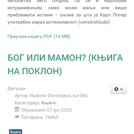
непобитна него спорна, па се и најбољим
истраживањем само може мање или више
приближити истини – ономе за шта је Карл Попер
употребио израз истиноликост (verisimilitude).
Преузми књигу PDF (14 MB)
БОГ ИЛИ МАМОН? (КЊИГА
НА ПОКЛОН)
Детаљи
Аутор
Vladimir Dimitrijevic (ur-SN)
Категорија:
Књиге
Објављено 07 јул 2020
Погодака: 16865
Књиге