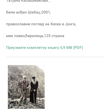
Татјана Калашњикова ,
Бели анђео Шабац 2001,
православни поглед на Хесеа и Јунга,
мек повез,ћирилица,125 страна
Преузмите комплетну књигу 0,9 MB (PDF)