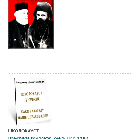
ШКОЛОКАУСТ
Преузмите комплетну књигу 1MB (PDF)