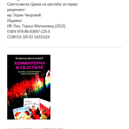
Светосавска Црква на распећу историје
рецензент:
мр Зоран Чворовић
Издавач
ИК Лио, Горњи Милановац (2012)
ISBN 978-86-83697-125-5
COBISS.SR-ID 14331119