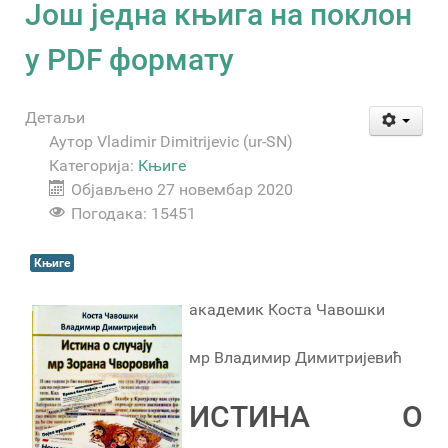
Још једна књига на поклон
у PDF формату
Детаљи
Аутор
Vladimir Dimitrijevic (ur-SN)
Категорија:
Књиге
Објављено 27 новембар 2020
Погодака: 15451
Књиге
академик Коста Чавошки
мр Владимир Димитријевић
ИСТИНА О