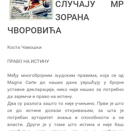
СЛУЧАЈУ МР
ЗОРАНА
ЧВОРОВИЋА
Коста Чавошки
ПРАВО НА ИСТИНУ
Међу многобројним људским правима, која се од
Magna Carte до наших дана увршћују у бројне
уставне декларације, нико није нашао за потребно
да зајемчи и право на истину.
Два су разлога зашто то није учињено. Први је што
се до истине долази откривањем, за шта је
потребан ауторитет знања и способности а не
власти. Други је у томе што истина и није баш