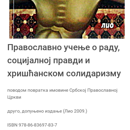
Православно учење о раду,
социјалној правди и
хришћанском солидаризму
поводом повратка имовине Србској Православној
Цркви
друго, допуњено издање (Лио 2009.)
ISBN 978-86-83697-83-7