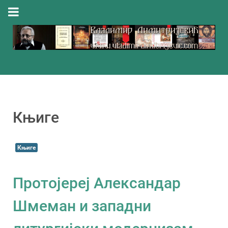
Књиге
Књиге
Протојереј Александар
Шмеман и западни