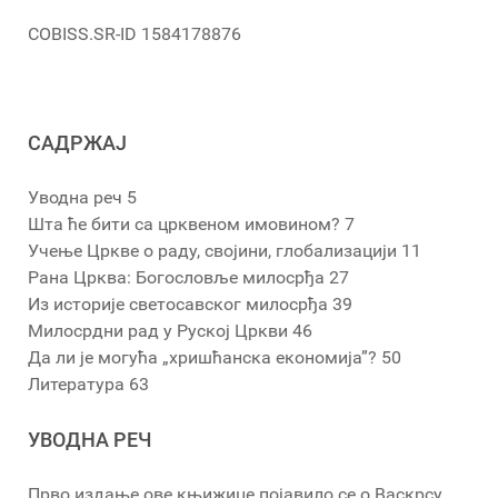
COBISS.SR-ID 1584178876
САДРЖАЈ
Уводна реч 5
Шта ће бити са црквеном имовином? 7
Учење Цркве о раду, својини, глобализацији 11
Рана Црква: Богословље милосрђа 27
Из историје светосавског милосрђа 39
Милосрдни рад у Руској Цркви 46
Да ли је могућа „хришћанска економија”? 50
Литература 63
УВОДНА РЕЧ
Прво издање ове књижице појавило се о Васкрсу