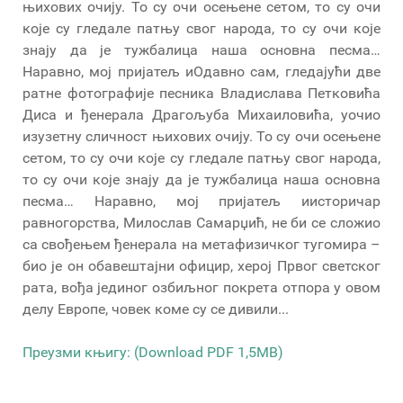
њихових очију. То су очи осењене сетом, то су очи
које су гледале патњу свог народа, то су очи које
знају да је тужбалица наша основна песма…
Наравно, мој пријатељ иОдавно сам, гледајући две
ратне фотографије песника Владислава Петковића
Диса и ђенерала Драгољуба Михаиловића, уочио
изузетну сличност њихових очију. То су очи осењене
сетом, то су очи које су гледале патњу свог народа,
то су очи које знају да је тужбалица наша основна
песма… Наравно, мој пријатељ иисторичар
равногорства, Милослав Самарџић, не би се сложио
са свођењем ђенерала на метафизичког тугомира –
био је он обавештајни официр, херој Првог светског
рата, вођа јединог озбиљног покрета отпора у овом
делу Европе, човек коме су се дивили...
Преузми књигу: (Download PDF 1,5MB)