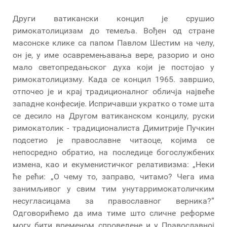
Други ватикански концил је срушио
римокатолицизам до темеља. Вођен од стране
масонске клике са папом Павлом Шестим на челу,
он је, у име осавремењавања вере, разорио и оно
мало светопредањског духа који је постојао у
римокатолицизму. Када се концил 1965. завршио,
отпочео је и крај традиционалног обличја највеће
западне конфесије. Испричавши укратко о томе шта
се десило на Другом ватиканском концилу, руски
римокатолик - традиционалиста Димитрије Пучкин
подсетио је православне читаоце, којима се
непосредно обратио, на последице богослужбених
измена, као и екуменистичког релативизма: „Неки
ће рећи: „О чему то, заправо, читамо? Чега има
занимљивог у свим тим унутарримокатоличким
несугласицама за православног верника?”
Одговорићемо да има тиме што сличне реформе
могу бити временом спроведене и у Православној