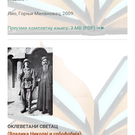
Лио, Горњи Милановац, 2009.
Преузми комплетну књигу: 3 MB (PDF) ⇒►
ОКЛЕВЕТАНИ СВЕТАЦ
(Владика Николај и србофобија)