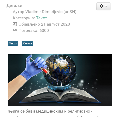
Детаљи
Аутор
Vladimir Dimitrijevic (ur-SN)
Категорија:
Текст
Објављено 21 август 2020
Погодака: 6300
Текст
Књиге
Књига се бави медицинским и религиозно -