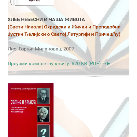
ХЛЕБ НЕБЕСНИ И ЧАША ЖИВОТА
(Свети Николај Охридски и Жички и Преподобни
Јустин Ћелијски о Светој Литургији и Причешћу)
Лио, Горњи Милановац, 2007.
Преузми комплетну књигу: 520 KB (PDF) ⇒►