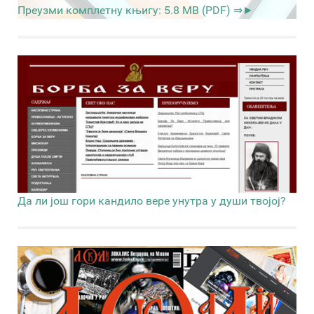
Преузми комплетну књигу: 5.8 MB (PDF) ⇒►
Да ли још гори кандило вере унутра у души твојој?