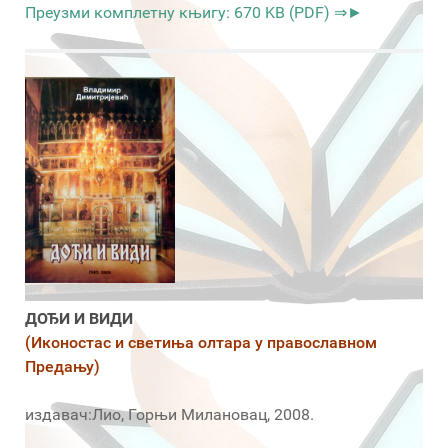
Преузми комплетну књигу: 670 KB (PDF) ⇒►
ДОЂИ И ВИДИ
(Иконостас и светиња олтара у православном
Предању)
издавач:Лио, Горњи Милановац, 2008.