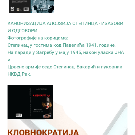
КАНОНИЗАЦИЈА АЛОЈЗИЈА СТЕПИНЦА - ИЗАЗОВИ
И ОДГОВОРИ
Фотографије на корицама:
Степинац у гостима код Павелића 1941. године,
На паради у Загребу у мају 1945, након уласка ЈНА
и
Црвене армије седе Степинац, Бакарић и пуковник
НКВД Рак.
КЛОВНОКРАТИЈА