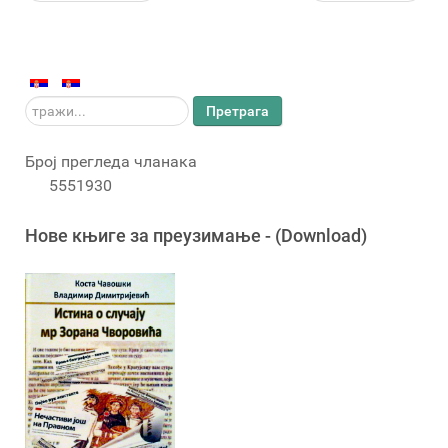
тражи...
Претрага
Број прегледа чланака
5551930
Новe књигe за преузимање - (Download)