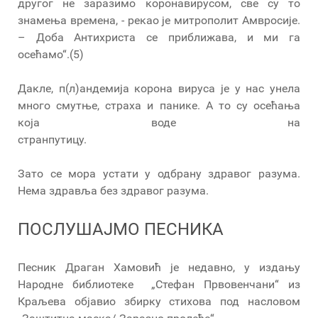
другог не заразимо коронавирусом, све су то
знамења времена, - рекао је митрополит Амвросије.
– Доба Антихриста се приближава, и ми га
осећамо“.(5)
Дакле, п(л)андемија корона вируса је у нас унела
много смутње, страха и панике. А то су осећања
која воде на
странпутицу.
Зато се мора устати у одбрану здравог разума.
Нема здравља без здравог разума.
ПОСЛУШАЈМО ПЕСНИКА
Песник Драган Хамовић је недавно, у издању
Народне библиотеке „Стефан Првовенчани“ из
Краљева објавио збирку стихова под насловом