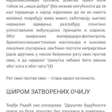
најбесмисленијих прописа, донетих преко ноћи
тобож за „наше добро“ (без икакве могућности да се
као појединци и народ изјаснимо да ли их заиста
желимо) повређују живи живот, саботирају његово
нормално одвијање, разграђују спонтано
успостављене међуљудске принципе и кодексе.
Због америчких милијардера-филантропа,
бриселско-вашингтонских мастиљара и њихових
локалних слугерања, сви ћемо постати непријатељи
једни другима, у неком безумном рату свих против
свих, а да ниједног тренутка нећемо бити свесни
због кога и због чега.“(4)
Рат свих против свих – стари идеал сатаниста.
ШИРОМ ЗАТВОРЕНИХ ОЧИЈУ
Ђорђе Радић нас упозорава: “Друштво будућности
прети да буде друштво без породица и пријатеља.