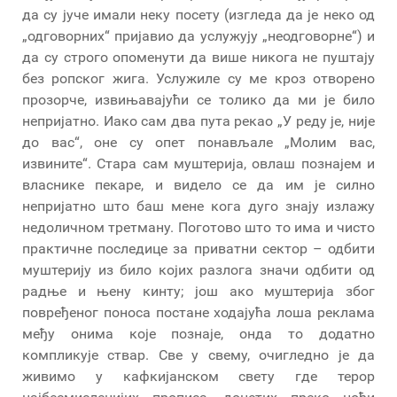
да су јуче имали неку посету (изгледа да је неко од
„одговорних“ пријавио да услужују „неодговорне“) и
да су строго опоменути да више никога не пуштају
без ропског жига. Услужиле су ме кроз отворено
прозорче, извињавајући се толико да ми је било
непријатно. Иако сам два пута рекао „У реду је, није
до вас“, оне су опет понављале „Молим вас,
извините“. Стара сам муштерија, овлаш познајем и
власнике пекаре, и видело се да им је силно
непријатно што баш мене кога дуго знају излажу
недоличном третману. Поготово што то има и чисто
практичне последице за приватни сектор – одбити
муштерију из било којих разлога значи одбити од
радње и њену кинту; још ако муштерија због
повређеног поноса постане ходајућа лоша реклама
међу онима које познаје, онда то додатно
компликује ствар. Све у свему, очигледно је да
живимо у кафкијанском свету где терор