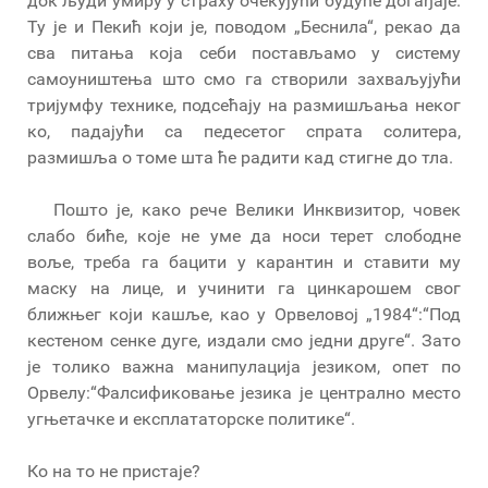
док људи умиру у страху очекујући будуће догађаје.
Ту је и Пекић који је, поводом „Беснила“, рекао да
сва питања која себи постављамо у систему
самоуништења што смо га створили захваљујући
тријумфу технике, подсећају на размишљања неког
ко, падајући са педесетог спрата солитера,
размишља о томе шта ће радити кад стигне до тла.
Пошто је, како рече Велики Инквизитор, човек
слабо биће, које не уме да носи терет слободне
воље, треба га бацити у карантин и ставити му
маску на лице, и учинити га цинкарошем свог
ближњег који кашље, као у Орвеловој „1984“:“Под
кестеном сенке дуге, издали смо једни друге“. Зато
је толико важна манипулација језиком, опет по
Орвелу:“Фалсификовање језика је централно место
угњетачке и експлататорске политике“.
Ко на то не пристаје?