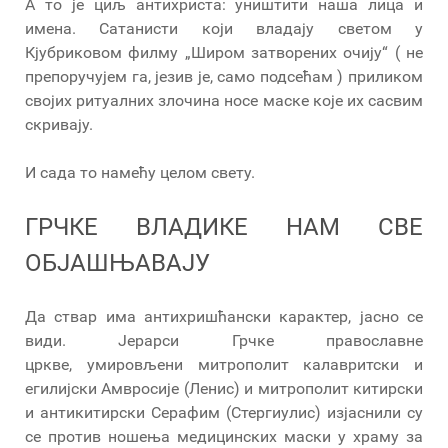
А то је циљ антихриста: уништити наша лица и
имена. Сатанисти који владају светом у
Кјубриковом филму „Широм затворених очију“ ( не
препоручујем га, језив је, само подсећам ) приликом
својих ритуалних злочина носе маске које их сасвим
скривају.
И сада то намећу целом свету.
ГРЧКЕ ВЛАДИКЕ НАМ СВЕ
ОБЈАШЊАВАЈУ
Да ствар има антихришћански карактер, јасно се
види. Јерарси Грчке православне
цркве, умировљени митрополит калавритски и
егилијски Амвросије (Ленис) и митрополит китирски
и антикитирски Серафим (Стергиулис) изјаснили су
се против ношења медицинских маски у храму за