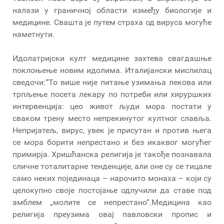
налази у граничној области између биологије и
медицине. Свашта је путем страха од вируса могуће
наметнути.
Идолатријски култ медицине захтева свагдашње
поклоњење новим идолима. Италијански мислилац
сведочи:“То више није питање узимања лекова или
трпљење посета лекару по потреби или хируршких
интервенција: цео живот људи мора постати у
сваком трену место непрекинутог култног славља.
Непријатељ, вирус, увек је присутан и против њега
се мора борити непрестано и без икаквог могућег
примирја. Хришћанска религија је такође познавала
сличне тоталитарне тенденције, али оне су се тицале
само неких појединаца – нарочито монаха – који су
целокупно своје постојање одлучили да ставе под
амблем „молите се непрестано“.Медицина као
религија преузима овај павловски пропис и