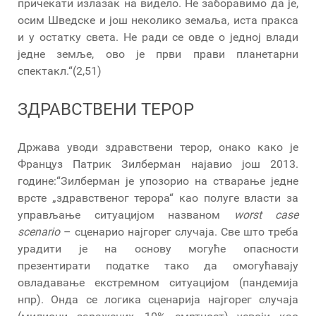
причекати излазак на видело. Не заборавимо да је,
осим Шведске и још неколико земаља, иста пракса
и у остатку света. Не ради се овде о једној влади
једне земље, ово је први прави планетарни
спектакл.“(2,51)
ЗДРАВСТВЕНИ ТЕРОР
Држава уводи здравствени терор, онако како је
Француз Патрик Зилберман најавио још 2013.
године:“Зилберман је упозорио на стварање једне
врсте „здравственог терора“ као полуге власти за
управљање ситуацијом названом
worst case
scenario
– сценарио најгорег случаја. Све што треба
урадити је на основу могуће опасности
презентирати податке тако да омогућавају
овладавање екстремном ситуацијом (пандемија
нпр). Онда се логика сценарија најгорег случаја