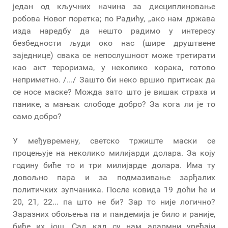
један од кључних начина за дисциплиновање
робова Новог поретка; по Радићу, „ако нам држава
изда наредбу да нешто радимо у интересу
безбедности људи око нас (шире друштвене
заједнице) свака се непослушност може третирати
као акт тероризма, у неколико корака, готово
неприметно. /.../ Зашто би неко вршио притисак да
се носе маске? Можда зато што је вишак страха и
панике, а мањак слободе добро? За кога ли је то
само добро?
У међувремену, светско тржиште маски се
процењује на неколико милијарди долара. За коју
годину биће то и три милијарде долара. Има ту
довољно пара и за подмазивање зарђалих
политичких зупчаника. После ковида 19 доћи ће и
20, 21, 22... па што не би? Зар то није логично?
Заразних обољења па и пандемија је било и раније,
биће их још. Сад кад су нам алармни уређаји