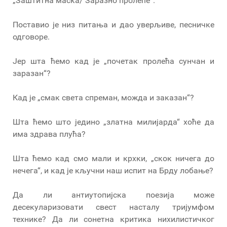
„Заштитна маска/ Заразно пролеће“.
Поставио је низ питања и дао уверљиве, песничке
одговоре.
Јер шта ћемо кад је „почетак пролећа сунчан и
заразан“?
Кад је „смак света спреман, можда и заказан“?
Шта ћемо што једино „златна милијарда“ хоће да
има здрава плућа?
Шта ћемо кад смо мали и крхки, „скок ничега до
нечега“, и кад је кључни наш испит на Брду лобање?
Да ли антиутопијска поезија може
десекуларизовати свест насталу тријумфом
технике? Да ли сонетна критика нихилистичког