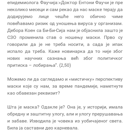
епидемиолога Фаучија:»Доктор Ентони Фаучи је пре
неколико месеци и сам рекао да нас маске терају да
додирујемо лице чешће него обично чиме
повећавамо ризик од уношења вируса у организам.
Дебора Коен са Би-Би-Сија нам је објаснила зашто је
СЗО променила став о ношењу маски. Прво су
говорили да је не треба носити, а сада је ипак
испало да треба. Каже новинарка да то није због
нових научних сазнања већ због политичког
притиска – лобирања“. (2,50)
Можемо ли да сагледамо и «мистичку» перспективу
маски које су нам, за време пандемије, наметнуте
као обавезан реквизит?
Шта је маска? Одакле је? Она је, у историји, имала
обредну и заштитну улогу, али и улогу прерушавања
и забаве. Изводила је човека из уобичајеног света.
Била ја саставни део карневала.