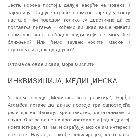
Јесте, корона постоји, делује, насрће на човека и
заједницу. С друге стране, промене које су у свету
настале тим поводом толико су драстичне да се
поставља питање – хоћемо ли икад више живети
нормално, као слободни људи који не могу без
ближњих? Или ћемо заувек носити маске и
страховати једни од других?
О томе се, овде и сада, мора мислити.
ИНКВИЗИЦИЈА, МЕДИЦИНСКА
У свом огледу „Медицина као религија“, Ђорђо
Агамбен истиче да данас постоје три сапостојеће
религије на Западу: хришћанство, капитализам и
наука. Оне се више не противстављају једна другој;
коегзистирају, па чак и сарађују, ако се им интереси
поклопе. Наука је такође религија јер, како каже