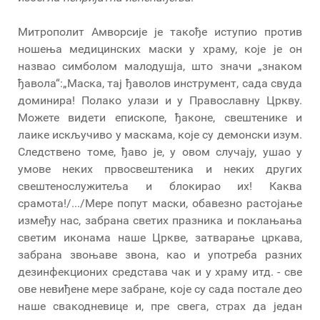
Митрополит Амворсије је такође иступио против
ношења медицинских маски у храму, које је он
назвао симболом малодушја, што значи „знаком
ђавола“:„Маска, тај ђаволов инструмент, сада свуда
доминира! Полако улази и у Православну Цркву.
Можете видети епископе, ђаконе, свештенике и
лаике искључиво у маскама, које су демонски изум.
Следствено томе, ђаво је, у овом случају, ушао у
умове неких првосвештеника и неких других
свештенослужитеља и блокирао их! Каква
срамота!/.../Мере попут маски, обавезно растојање
између нас, забрана светих празника и поклањања
светим иконама наше Цркве, затварање цркава,
забрана звоњаве звона, као и употреба разних
дезинфекционих средстава чак и у храму итд. - све
ове невиђене мере забране, које су сада постале део
наше свакодневице и, пре свега, страх да један