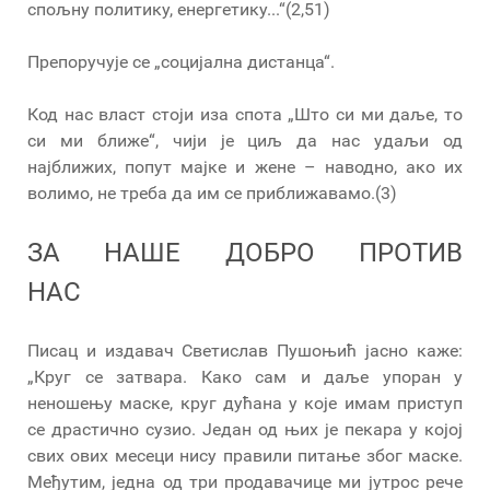
спољну политику, енергетику...“(2,51)
Препоручује се „социјална дистанца“.
Код нас власт стоји иза спота „Што си ми даље, то
си ми ближе“, чији је циљ да нас удаљи од
најближих, попут мајке и жене – наводно, ако их
волимо, не треба да им се приближавамо.(3)
ЗА НАШЕ ДОБРО ПРОТИВ
НАС
Писац и издавач Светислав Пушоњић јасно каже:
„Круг се затвара. Како сам и даље упоран у
неношењу маске, круг дућана у које имам приступ
се драстично сузио. Један од њих је пекара у којој
свих ових месеци нису правили питање због маске.
Међутим, једна од три продавачице ми јутрос рече