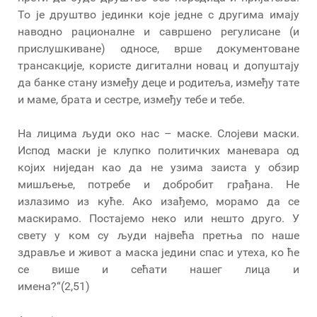
То је друштво јединки које једне с другима имају
наводно рационалне и савршено регулисане (и
прислушкиване) односе, врше документоване
трансакције, користе дигитални новац и допуштају
да банке стану између деце и родитеља, између тате
и маме, брата и сестре, између тебе и тебе.
На лицима људи око нас – маске. Слојеви маски.
Испод маски је клупко политичких маневара од
којих ниједан као да не узима заиста у обзир
мишљење, потребе и добробит грађана. Не
излазимо из куће. Ако изађемо, морамо да се
маскирамо. Постајемо неко или нешто друго. У
свету у ком су људи највећа претња по наше
здравље и живот а маска једини спас и утеха, ко ће
се више и сећати нашег лица и
имена?“(2,51)