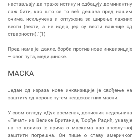
настављају да траже истину и одбацују доминантну
лаж бити, као што се то већ дешава пред нашим
очима, искључена и оптужена за ширење лажних
вести (вести, а не идеја, јер су вести важније од
стварности).“(1)
Пред нама је, дакле, борба против нове инквизиције
– овог пута, медицинске.
МАСКА
Један од израза нове инквизиције је свођење на
заштиту од короне путем неадекватних маски.
У свом огледу «Дух времена», дописник недељника
«Печат» из Велике Британије, Ђорђе Радић, указује
на то колико је прича о маскама као апсолутној
заштити погрешна. Он пише о ставу америчког