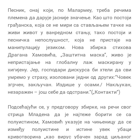
Песник, онај који, по Малармеу, треба речима
племена да дарује јасније значење. Као што постоји
грађанска, која се не мири са стављањем тачке на
живи живот у ванредном стању, тако постоји и
песничка непослушност, која не пристаје на
манипулацију језиком. Нова збирка стихова
Драгана Хамовића, „Заштитна маска“, живо је
непристајање на глобалну лаж маскирану у
хигијену. Јер, господари дискурса би хтели да сви
умремо у страху, изоловани једни од других:“Човек
згрчен, закључан. Издише у осами./ Накљукан,
незаражен – још себе да одстрани.“(„Контакти“)
Подсећајући се, у предговору збирке, на речи свог
стрица Младена да је најтеже борити се са
полуистином, Хамовић указује на чињеницу да се
између полуистине и истине увек убаци
кривотворина „као вирус убачен зарад циљаног