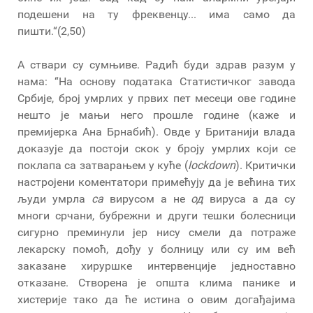
подешени на ту фреквенцу... има само да
пишти.“(2,50)
А ствари су сумњиве. Радић буди здрав разум у
нама: “На основу података Статистичког завода
Србије, број умрлих у првих пет месеци ове године
нешто је мањи него прошле године (каже и
премијерка Ана Брнабић). Овде у Британији влада
доказује да постоји скок у броју умрлих који се
поклапа са затварањем у куће (
lockdown
). Критички
настројени коментатори примећују да је већина тих
људи умрла
са
вирусом а не
од
вируса а да су
многи срчани, бубрежни и други тешки болесници
сигурно преминули јер нису смели да потраже
лекарску помоћ, дођу у болницу или су им већ
заказане хируршке интервенције једноставно
отказане. Створена је општа клима панике и
хистерије тако да ће истина о овим догађајима