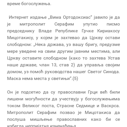
време богослужења.
Интернет издање „Вима Ортодоксиас“ јавило је да
је митрополит Серафим упутио писмо
председнику Владе Републике Грчке Кириакосу
Мицотакису, у којем је захтевао да Цркву остави
слободном: „Нека држава, уз вашу бригу, предузме
мере уведене на свим другим јавним местима, али
Цркву оставите слободном (како то захтева Устав
наше државе, члан 13, став 2) да управља својим
домом, уз помоћ руководства нашег Светог Синода.
Маска нема места у светињи“.(5)
Он је подсетио да су православни Грци већ били
лишени могућности да учествују у богослужењима
током Великог поста, Страсне Седмице и Васкрса.
Митрополит Серафим позвао је Мицотакиса да
послуша мишљење православних како би се
избегла
непријатна изненађења
.