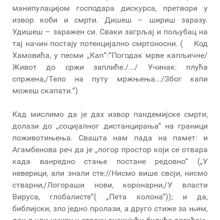
манипулацијом господара дискурса, претвори у
извор коби и смрти. Дишеш – шириш заразу.
Удишеш – заражен си. Сваки загрљај и пољубац на
тај начин постају потенцијално смртоносни. ( Код
Хамовића, у песми „Кап“:“Погодак мрве капљичне/
Живот до сржи заплиће./.../ Учинак: плућа
спржена,/Тело на путу мржњења.../Због капи
можеш скапати.“)
Кад мислимо да је дах извор пандемијске смрти,
долази до „социјалног дистанцирања“ на граници
поживотињења. Свашта нам пада на памет: и
Агамбенова реч да је „логор простор који се отвара
када ванредно стање постане редовно“ („У
неверици, али знали сте://Нисмо више своји, нисмо
стварни,/Логораши нови, коронарни,/У власти
Вируса, глобалисте“( „Пета колона“)); и да,
библијски, зло једно пролази, а друго стиже за њим,