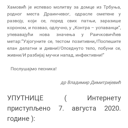
Хамовић је испевао молитву за домце из Трбуња,
родног места Драинчевог, одрасле ометене у
развоју, који се, поред свих патњи, заразише
короном, и позвао, одлучно, у „Контра – успаванци“,
упевавајући нова значења у Раичковичћев
метар:“Узјогуните се, тестом позитивни,/Поспешите
елан делатни и дивни!/Опседнуто тело, побуни се,
живни/И разбијај мучки напад, инфективни!“
Послушајмо песника!
др Владимир Димитријевић
УПУТНИЦЕ ( Интернету
приступљено 7. августа 2020.
године ):