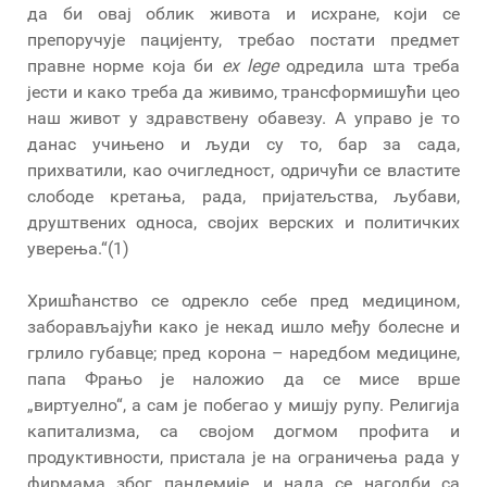
да би овај облик живота и исхране, који се
препоручује пацијенту, требао постати предмет
правне норме која би
ex lege
одредила шта треба
јести и како треба да живимо, трансформишући цео
наш живот у здравствену обавезу. А управо је то
данас учињено и људи су то, бар за сада,
прихватили, као очигледност, одричући се властите
слободе кретања, рада, пријатељства, љубави,
друштвених односа, својих верских и политичких
уверења.“(1)
Хришћанство се одрекло себе пред медицином,
заборављајући како је некад ишло међу болесне и
грлило губавце; пред корона – наредбом медицине,
папа Фрањо је наложио да се мисе врше
„виртуелно“, а сам је побегао у мишју рупу. Религија
капитализма, са својом догмом профита и
продуктивности, пристала је на ограничења рада у
фирмама због пандемије, и нада се нагодби са