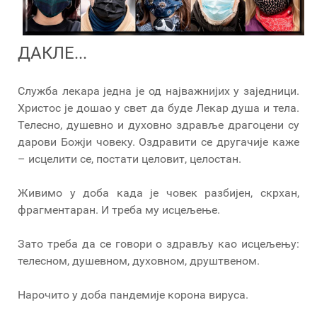
ДАКЛЕ...
Служба лекара једна је од најважнијих у заједници.
Христос је дошао у свет да буде Лекар душа и тела.
Телесно, душевно и духовно здравље драгоцени су
дарови Божји човеку. Оздравити се другачије каже
– исцелити се, постати целовит, целостан.
Живимо у доба када је човек разбијен, скрхан,
фрагментаран. И треба му исцељење.
Зато треба да се говори о здрављу као исцељењу:
телесном, душевном, духовном, друштвеном.
Нарочито у доба пандемије корона вируса.