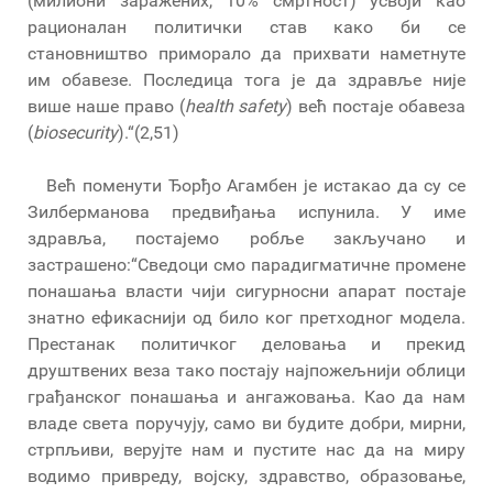
(милиони заражених, 10% смртност) усвоји као
рационалан политички став како би се
становништво приморало да прихвати наметнуте
им обавезе. Последица тога је да здравље није
више наше право (
health safety
) већ постаје обавеза
(
biosecurity
).“(2,51)
Већ поменути Ђорђо Агамбен је истакао да су се
Зилберманова предвиђања испунила. У име
здравља, постајемо робље закључано и
застрашено:“Сведоци смо парадигматичне промене
понашања власти чији сигурносни апарат постаје
знатно ефикаснији од било ког претходног модела.
Престанак политичког деловања и прекид
друштвених веза тако постају најпожељнији облици
грађанског понашања и ангажовања. Као да нам
владе света поручују, само ви будите добри, мирни,
стрпљиви, верујте нам и пустите нас да на миру
водимо привреду, војску, здравство, образовање,