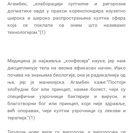
Агамбен, „елаборацији суптилне и ригорозне
догматике овде у пракси коренспондира изузетно
широка и широко распрострањена култна сфера
која се поклапа са оним што називамо
технологијом.“(1)
Медицина је најживља „конфесија“ науке, јер нам
дисциплинује тела на веома ефикасан начин. Иако
почива на знањима биологије, она је радикалнија од
ње, јер је манихејска. Агамбен каже:“Постоји
злоћудни бог или принцип, наиме болест, чији су
специфични узрочници бактерије и вируси, и
благотворни бог или принцип, који није здравље,
већ опоравак, чији култни узрочници су лекови и
терапија.“(1)
Теолози нове вере су виролози, а вирологија се