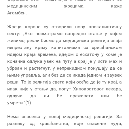
медицинским жрецима, каже
Агамбен.
Жреци короне су створили нову апокалиптичну
секту: „Ако посматрамо ванредно стање у којем
живимо, рекли бисмо да медицинска религија спаја
непрестану кризу капитализма са хришћанском
идејом краја времена, идејом о есхатону у коме је
коначна одлука увек на путу а крај је у исти мах и
убрзан и растегнут, у непрекидном покушају да се
њиме управља, али без да се икада једном и заувек
реши. То је религија света који осећа да је ту крај, а
ипак није у стању да, попут Хипократовог лекара,
одлучи да ли ће преживети или ће
умрети.“(1)
Нема спасења у новој медицинској религији. За
разлику од хришћанства, које спасење нуди,