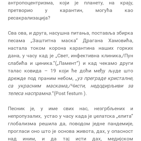
антропоцентризма, који је планету, на крају,
претворио у карантин, могућа као
ресакрализација?
Сва ова, и друга, насушна питања, поставља збирка
песама „Заштитна маска“ Драгана Хамовића,
настала током корона карантина наших горких
дана, у часу кад је „Свет, инфективна клиника,/Пун
слабића и циника.“(„Ламент“) и кад чекамо други
талас ковида – 19 који ће доћи међу људе што
дрежде под праним небом, „
у
з преграде кристалне,
са украсним маскама,
/
Чисти, недодирљиви за
телеса наспрамна.
“(Post festum ).
Песник је, у име свих нас, незгрбљених и
непропузалих, устао у часу када је џелатска „елита“
глобализма решила да, поводом једне пандемије,
прогласи оно што је основа живота, дах, у опасност
над иним, и да тај исти дах, медијском