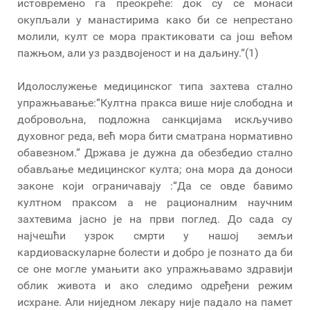
истовремено га преокреће: док су се монаси
окупљали у манастирима како би се непрестано
молили, култ се мора практиковати са још већом
пажњом, али уз раздвојеност и на даљину.“(1)
Идолослужење медицинског типа захтева стално
упражњавање:“Култна пракса више није слободна и
добровољна, подложна санкцијама искључиво
духовног реда, већ мора бити сматрана нормативно
обавезном.“ Држава је дужна да обезбедио стално
обављање медицинског култа; она мора да доноси
законе који ограничавају :“Да се ​​овде бавимо
култном праксом а не рационалним научним
захтевима јасно је на први поглед. До сада су
најчешћи узрок смрти у нашој земљи
кардиоваскуларне болести и добро је познато да би
се оне могле умањити ако упражњавамо здравији
облик живота и ако следимо одређени режим
исхране. Али ниједном лекару није падало на памет