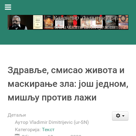
Здравље, смисао живота и
маскирање зла: још једном,
мишљу против лажи
Детаљи
Аутор
Vladimir Dimitrijevic (ur-SN)
Категорија:
Текст