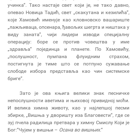
учинка“. Тако настаје свет који је, не тако давно,
опевао Новица Тадић, свет „скакутана и кезилића“,
које Хамовић именује као кловновско вашариште
„лажљиваца, опсенара, ђавољих шегрта и ништака у
виду заната“, чији лидери изводи специјалну
операцију: боре се против човештва у име
„здравља“ појединца и планете. По Хамовићу,
„послушност, пумпана флуидним страхом,
постигнута је тиме што се потпуно сужавање
слободе избора представља као чин системске
бриге“.
Зато је ова књига велики знак песничке
непослушности аветима и њиховој привидној моћи.
И велика химна животу, као у најлепшој песми
збирке, „Вишња у дворишту иза Благовести“, где се
зуј пчела радилица претвара у химну Смислу Који је
Бог:“Чујем у вишњи –
Осана во вишњих
.“