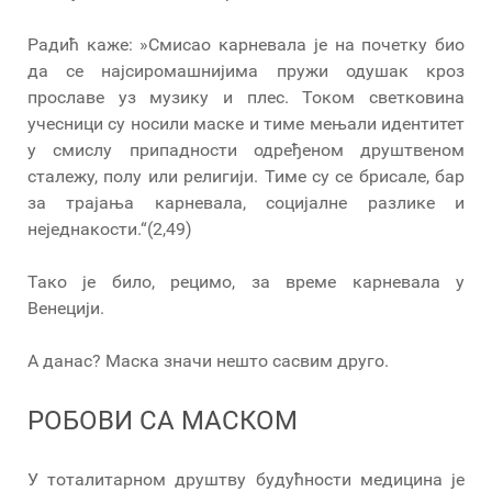
Радић каже: »Смисао карневала је на почетку био
да се најсиромашнијима пружи одушак кроз
прославе уз музику и плес. Током светковина
учесници су носили маске и тиме мењали идентитет
у смислу припадности одређеном друштвеном
сталежу, полу или религији. Тиме су се брисале, бар
за трајања карневала, социјалне разлике и
неједнакости.“(2,49)
Тако је било, рецимо, за време карневала у
Венецији.
А данас? Маска значи нешто сасвим друго.
РОБОВИ СА МАСКОМ
У тоталитарном друштву будућности медицина је