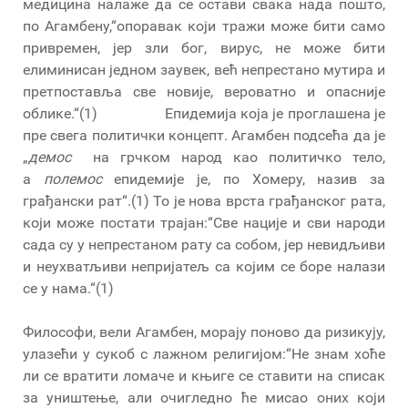
медицина налаже да се остави свака нада пошто,
по Агамбену,“опоравак који тражи може бити само
привремен, јер зли бог, вирус, не може бити
елиминисан једном заувек, већ непрестано мутира и
претпоставља све новије, вероватно и опасније
облике.“(1) Епидемија која је проглашена је
пре свега политички концепт. Агамбен подсећа да је
„
демос
на грчком народ као политичко тело,
а
полемос
епидемије је, по Хомеру, назив за
грађански рат“.(1) То је нова врста грађанског рата,
који може постати трајан:“Све нације и сви народи
сада су у непрестаном рату са собом, јер невидљиви
и неухватљиви непријатељ са којим се боре налази
се у нама.“(1)
Философи, вели Агамбен, морају поново да ризикују,
улазећи у сукоб с лажном религијом:“Не знам хоће
ли се вратити ломаче и књиге се ставити на списак
за уништење, али очигледно ће мисао оних који