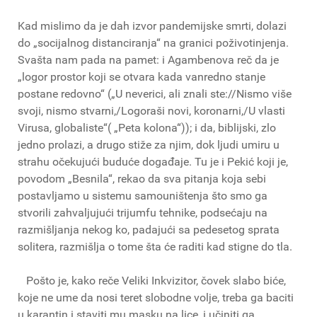
Kad mislimo da je dah izvor pandemijske smrti, dolazi
do „socijalnog distanciranja“ na granici poživotinjenja.
Svašta nam pada na pamet: i Agambenova reč da je
„logor prostor koji se otvara kada vanredno stanje
postane redovno“ („U neverici, ali znali ste://Nismo više
svoji, nismo stvarni,/Logoraši novi, koronarni,/U vlasti
Virusa, globaliste“( „Peta kolona“)); i da, biblijski, zlo
jedno prolazi, a drugo stiže za njim, dok ljudi umiru u
strahu očekujući buduće događaje. Tu je i Pekić koji je,
povodom „Besnila“, rekao da sva pitanja koja sebi
postavljamo u sistemu samouništenja što smo ga
stvorili zahvaljujući trijumfu tehnike, podsećaju na
razmišljanja nekog ko, padajući sa pedesetog sprata
solitera, razmišlja o tome šta će raditi kad stigne do tla.
Pošto je, kako reče Veliki Inkvizitor, čovek slabo biće,
koje ne ume da nosi teret slobodne volje, treba ga baciti
u karantin i staviti mu masku na lice, i učiniti ga