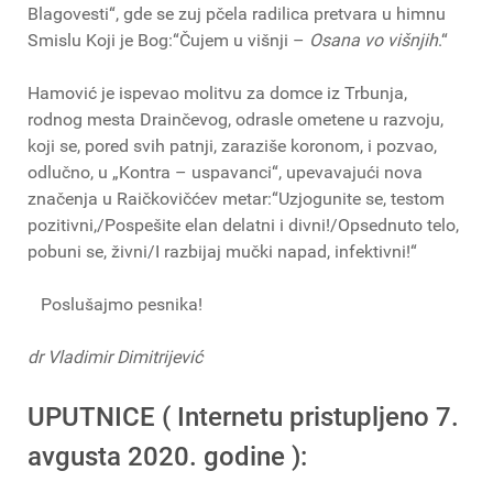
Blagovesti“, gde se zuj pčela radilica pretvara u himnu
Smislu Koji je Bog:“Čujem u višnji –
Osana vo višnjih
.“
Hamović je ispevao molitvu za domce iz Trbunja,
rodnog mesta Drainčevog, odrasle ometene u razvoju,
koji se, pored svih patnji, zaraziše koronom, i pozvao,
odlučno, u „Kontra – uspavanci“, upevavajući nova
značenja u Raičkovičćev metar:“Uzjogunite se, testom
pozitivni,/Pospešite elan delatni i divni!/Opsednuto telo,
pobuni se, živni/I razbijaj mučki napad, infektivni!“
Poslušajmo pesnika!
dr Vladimir Dimitrijević
UPUTNICE ( Internetu pristupljeno 7.
avgusta 2020. godine ):