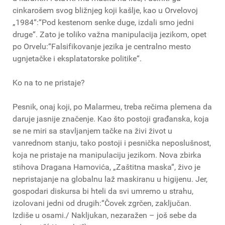
cinkarošem svog bližnjeg koji kašlje, kao u Orvelovoj
„1984“:“Pod kestenom senke duge, izdali smo jedni
druge“. Zato je toliko važna manipulacija jezikom, opet
po Orvelu:“Falsifikovanje jezika je centralno mesto
ugnjetačke i eksplatatorske politike“.
Ko na to ne pristaje?
Pesnik, onaj koji, po Malarmeu, treba rečima plemena da
daruje jasnije značenje. Kao što postoji građanska, koja
se ne miri sa stavljanjem tačke na živi život u
vanrednom stanju, tako postoji i pesnička neposlušnost,
koja ne pristaje na manipulaciju jezikom. Nova zbirka
stihova Dragana Hamovića, „Zaštitna maska“, živo je
nepristajanje na globalnu laž maskiranu u higijenu. Jer,
gospodari diskursa bi hteli da svi umremo u strahu,
izolovani jedni od drugih:“Čovek zgrčen, zaključan.
Izdiše u osami./ Nakljukan, nezaražen – još sebe da