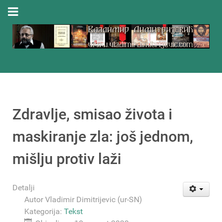
Zdravlje, smisao života i
maskiranje zla: još jednom,
mišlju protiv laži
Detalji
Autor
Vladimir Dimitrijevic (ur-SN)
Kategorija:
Tekst