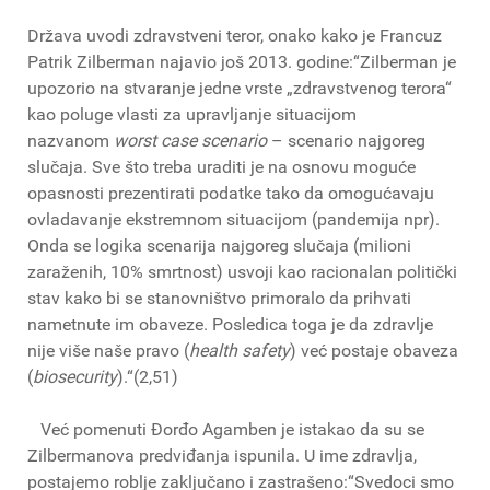
Država uvodi zdravstveni teror, onako kako je Francuz
Patrik Zilberman najavio još 2013. godine:“Zilberman je
upozorio na stvaranje jedne vrste „zdravstvenog terora“
kao poluge vlasti za upravljanje situacijom
nazvanom
worst case scenario
– scenario najgoreg
slučaja. Sve što treba uraditi je na osnovu moguće
opasnosti prezentirati podatke tako da omogućavaju
ovladavanje ekstremnom situacijom (pandemija npr).
Onda se logika scenarija najgoreg slučaja (milioni
zaraženih, 10% smrtnost) usvoji kao racionalan politički
stav kako bi se stanovništvo primoralo da prihvati
nametnute im obaveze. Posledica toga je da zdravlje
nije više naše pravo (
health safety
) već postaje obaveza
(
biosecurity
).“(2,51)
Već pomenuti Đorđo Agamben je istakao da su se
Zilbermanova predviđanja ispunila. U ime zdravlja,
postajemo roblje zaključano i zastrašeno:“Svedoci smo