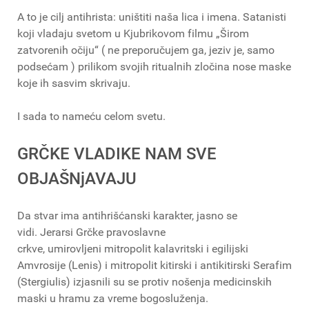
A to je cilj antihrista: uništiti naša lica i imena. Satanisti
koji vladaju svetom u Kjubrikovom filmu „Širom
zatvorenih očiju“ ( ne preporučujem ga, jeziv je, samo
podsećam ) prilikom svojih ritualnih zločina nose maske
koje ih sasvim skrivaju.
I sada to nameću celom svetu.
GRČKE VLADIKE NAM SVE
OBJAŠNjAVAJU
Da stvar ima antihrišćanski karakter, jasno se
vidi. Jerarsi Grčke pravoslavne
crkve, umirovljeni mitropolit kalavritski i egilijski
Amvrosije (Lenis) i mitropolit kitirski i antikitirski Serafim
(Stergiulis) izjasnili su se protiv nošenja medicinskih
maski u hramu za vreme bogosluženja.