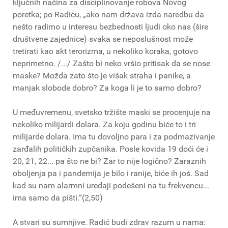
ključnih načina za disciplinovanje robova Novog
poretka; po Radiću, „ako nam država izda naredbu da
nešto radimo u interesu bezbednosti ljudi oko nas (šire
društvene zajednice) svaka se neposlušnost može
tretirati kao akt terorizma, u nekoliko koraka, gotovo
neprimetno. /.../ Zašto bi neko vršio pritisak da se nose
maske? Možda zato što je višak straha i panike, a
manjak slobode dobro? Za koga li je to samo dobro?
U međuvremenu, svetsko tržište maski se procenjuje na
nekoliko milijardi dolara. Za koju godinu biće to i tri
milijarde dolara. Ima tu dovoljno para i za podmazivanje
zarđalih političkih zupčanika. Posle kovida 19 doći će i
20, 21, 22... pa što ne bi? Zar to nije logično? Zaraznih
oboljenja pa i pandemija je bilo i ranije, biće ih još. Sad
kad su nam alarmni uređaji podešeni na tu frekvencu...
ima samo da pišti.“(2,50)
A stvari su sumnjive. Radić budi zdrav razum u nama: