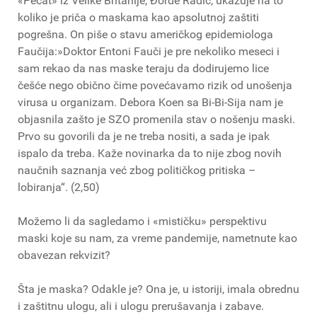
«Pečat» iz Velike Britanije, Đorđe Radić, ukazuje na to
koliko je priča o maskama kao apsolutnoj zaštiti
pogrešna. On piše o stavu američkog epidemiologa
Faučija:»Doktor Entoni Fauči je pre nekoliko meseci i
sam rekao da nas maske teraju da dodirujemo lice
češće nego obično čime povećavamo rizik od unošenja
virusa u organizam. Debora Koen sa Bi-Bi-Sija nam je
objasnila zašto je SZO promenila stav o nošenju maski.
Prvo su govorili da je ne treba nositi, a sada je ipak
ispalo da treba. Kaže novinarka da to nije zbog novih
naučnih saznanja već zbog političkog pritiska –
lobiranja“. (2,50)
Možemo li da sagledamo i «mističku» perspektivu
maski koje su nam, za vreme pandemije, nametnute kao
obavezan rekvizit?
Šta je maska? Odakle je? Ona je, u istoriji, imala obrednu
i zaštitnu ulogu, ali i ulogu prerušavanja i zabave.