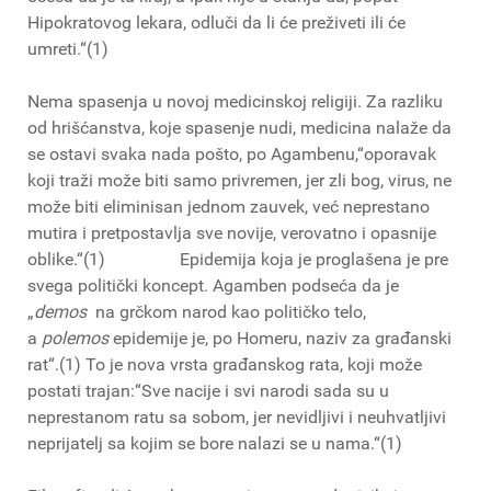
Hipokratovog lekara, odluči da li će preživeti ili će
umreti.“(1)
Nema spasenja u novoj medicinskoj religiji. Za razliku
od hrišćanstva, koje spasenje nudi, medicina nalaže da
se ostavi svaka nada pošto, po Agambenu,“oporavak
koji traži može biti samo privremen, jer zli bog, virus, ne
može biti eliminisan jednom zauvek, već neprestano
mutira i pretpostavlja sve novije, verovatno i opasnije
oblike.“(1) Epidemija koja je proglašena je pre
svega politički koncept. Agamben podseća da je
„
demos
na grčkom narod kao političko telo,
a
polemos
epidemije je, po Homeru, naziv za građanski
rat“.(1) To je nova vrsta građanskog rata, koji može
postati trajan:“Sve nacije i svi narodi sada su u
neprestanom ratu sa sobom, jer nevidljivi i neuhvatljivi
neprijatelj sa kojim se bore nalazi se u nama.“(1)