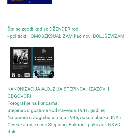
Šta se zgodi kad se DŽENDER rodi
- politički HOMOSEKSUALIZAM kao novi BOLJŠEVIZAM
КANONIZACIJA ALOJZIJA STEPINCA - IZAZOVI I
ODGOVORI
Fotografije na koricama:
Stepinac u gostima kod Pavelića 1941. godine,
Na paradi u Zagrebu u maju 1945, nakon ulaska JNA i
Crvene armije sede Stepinac, Bakarić i pukovnik NKVD
Rak
.