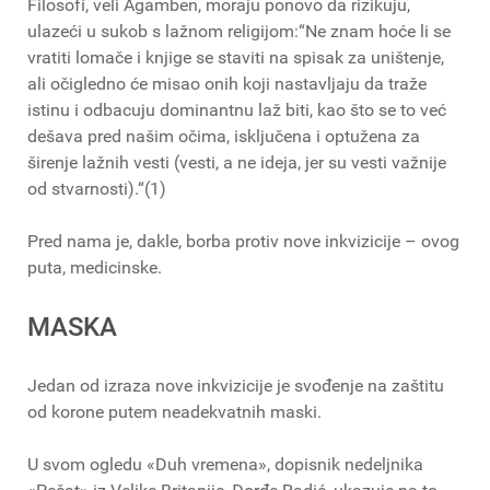
Filosofi, veli Agamben, moraju ponovo da rizikuju,
ulazeći u sukob s lažnom religijom:“Ne znam hoće li se
vratiti lomače i knjige se staviti na spisak za uništenje,
ali očigledno će misao onih koji nastavljaju da traže
istinu i odbacuju dominantnu laž biti, kao što se to već
dešava pred našim očima, isključena i optužena za
širenje lažnih vesti (vesti, a ne ideja, jer su vesti važnije
od stvarnosti).“(1)
Pred nama je, dakle, borba protiv nove inkvizicije – ovog
puta, medicinske.
MASKA
Jedan od izraza nove inkvizicije je svođenje na zaštitu
od korone putem neadekvatnih maski.
U svom ogledu «Duh vremena», dopisnik nedeljnika