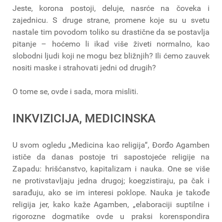
Jeste, korona postoji, deluje, nasrće na čoveka i
zajednicu. S druge strane, promene koje su u svetu
nastale tim povodom toliko su drastične da se postavlja
pitanje – hoćemo li ikad više živeti normalno, kao
slobodni ljudi koji ne mogu bez bližnjih? Ili ćemo zauvek
nositi maske i strahovati jedni od drugih?
O tome se, ovde i sada, mora misliti.
INKVIZICIJA, MEDICINSKA
U svom ogledu „Medicina kao religija“, Đorđo Agamben
ističe da danas postoje tri sapostojeće religije na
Zapadu: hrišćanstvo, kapitalizam i nauka. One se više
ne protivstavljaju jedna drugoj; koegzistiraju, pa čak i
sarađuju, ako se im interesi poklope. Nauka je takođe
religija jer, kako kaže Agamben, „elaboraciji suptilne i
rigorozne dogmatike ovde u praksi korenspondira