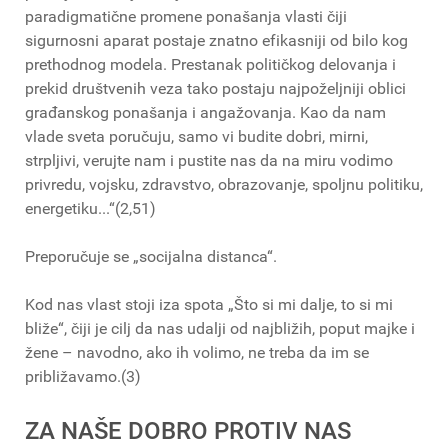
paradigmatične promene ponašanja vlasti čiji
sigurnosni aparat postaje znatno efikasniji od bilo kog
prethodnog modela. Prestanak političkog delovanja i
prekid društvenih veza tako postaju najpoželjniji oblici
građanskog ponašanja i angažovanja. Kao da nam
vlade sveta poručuju, samo vi budite dobri, mirni,
strpljivi, verujte nam i pustite nas da na miru vodimo
privredu, vojsku, zdravstvo, obrazovanje, spoljnu politiku,
energetiku...“(2,51)
Preporučuje se „socijalna distanca“.
Kod nas vlast stoji iza spota „Što si mi dalje, to si mi
bliže“, čiji je cilj da nas udalji od najbližih, poput majke i
žene – navodno, ako ih volimo, ne treba da im se
približavamo.(3)
ZA NAŠE DOBRO PROTIV NAS