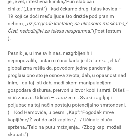
je „Svet, infektivna klinika,/Pun slabića i
cinika.“(„Lament“) i kad čekamo drugi talas kovida –
19 koji će doći među ljude što drežde pod pranim
nebom, „
uz pregrade kristalne, sa ukrasnim maskama,/
Čisti, nedodirljivi za telesa naspramna.
“(Post festum
).
Pesnik je, u ime svih nas, nezgrbljenih i
nepropuzalih, ustao u času kada je dželatska „elita“
globalizma rešila da, povodom jedne pandemije,
proglasi ono što je osnova života, dah, u opasnost nad
inim, i da taj isti dah, medijskom manipulacijom
gospodara diskursa, pretvori u izvor kobi i smrti. Dišeš –
širiš zarazu. Udišeš – zaražen si. Svaki zagrljaj i
poljubac na taj način postaju potencijalno smrtonosni.
( Kod Hamovića, u pesmi „Kap“:“Pogodak mrve
kapljične/Život do srži zapliće./.../ Učinak: pluća
spržena,/Telo na putu mržnjenja.../Zbog kapi možeš
skapati.“)