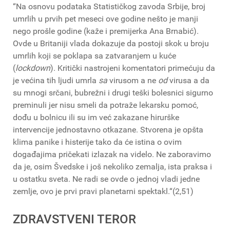
“Na osnovu podataka Statističkog zavoda Srbije, broj
umrlih u prvih pet meseci ove godine nešto je manji
nego prošle godine (kaže i premijerka Ana Brnabić).
Ovde u Britaniji vlada dokazuje da postoji skok u broju
umrlih koji se poklapa sa zatvaranjem u kuće
(
lockdown
). Kritički nastrojeni komentatori primećuju da
je većina tih ljudi umrla
sa
virusom a ne
od
virusa a da
su mnogi srčani, bubrežni i drugi teški bolesnici sigurno
preminuli jer nisu smeli da potraže lekarsku pomoć,
dođu u bolnicu ili su im već zakazane hirurške
intervencije jednostavno otkazane. Stvorena je opšta
klima panike i histerije tako da će istina o ovim
događajima pričekati izlazak na videlo. Ne zaboravimo
da je, osim Švedske i još nekoliko zemalja, ista praksa i
u ostatku sveta. Ne radi se ovde o jednoj vladi jedne
zemlje, ovo je prvi pravi planetarni spektakl.“(2,51)
ZDRAVSTVENI TEROR