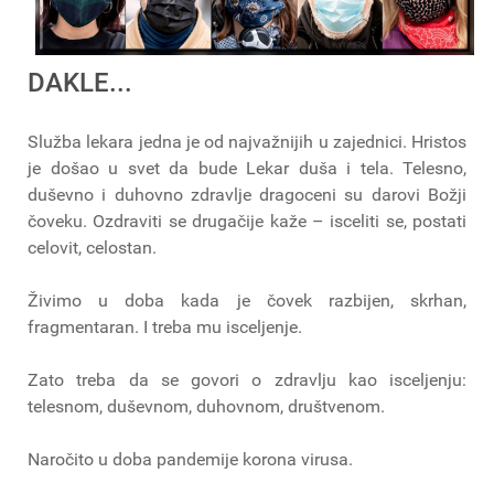
DAKLE...
Služba lekara jedna je od najvažnijih u zajednici. Hristos
je došao u svet da bude Lekar duša i tela. Telesno,
duševno i duhovno zdravlje dragoceni su darovi Božji
čoveku. Ozdraviti se drugačije kaže – isceliti se, postati
celovit, celostan.
Živimo u doba kada je čovek razbijen, skrhan,
fragmentaran. I treba mu isceljenje.
Zato treba da se govori o zdravlju kao isceljenju:
telesnom, duševnom, duhovnom, društvenom.
Naročito u doba pandemije korona virusa.