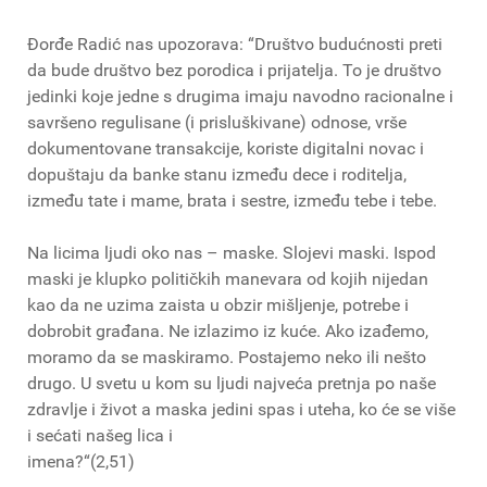
Đorđe Radić nas upozorava: “Društvo budućnosti preti
da bude društvo bez porodica i prijatelja. To je društvo
jedinki koje jedne s drugima imaju navodno racionalne i
savršeno regulisane (i prisluškivane) odnose, vrše
dokumentovane transakcije, koriste digitalni novac i
dopuštaju da banke stanu između dece i roditelja,
između tate i mame, brata i sestre, između tebe i tebe.
Na licima ljudi oko nas – maske. Slojevi maski. Ispod
maski je klupko političkih manevara od kojih nijedan
kao da ne uzima zaista u obzir mišljenje, potrebe i
dobrobit građana. Ne izlazimo iz kuće. Ako izađemo,
moramo da se maskiramo. Postajemo neko ili nešto
drugo. U svetu u kom su ljudi najveća pretnja po naše
zdravlje i život a maska jedini spas i uteha, ko će se više
i sećati našeg lica i
imena?“(2,51)