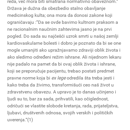
reda, već mora biti smatrana normativno obaveznom.“
Država je dužna da obezbedio stalno obavljanje
medicinskog kulta; ona mora da donosi zakone koji
ograničavaju :“Da se ​​ovde bavimo kultnom praksom a
ne racionalnim naučnim zahtevima jasno je na prvi
pogled. Do sada su najčešći uzrok smrti u našoj zemlji
kardiovaskularne bolesti i dobro je poznato da bi se one
mogle umanjiti ako upražnjavamo zdraviji oblik života i
ako sledimo određeni režim ishrane. Ali nijednom lekaru
nije padalo na pamet da bi ovaj oblik života i ishrane,
koji se preporučuje pacijentu, trebao postati predmet
pravne norme koja bi
ex lege
odredila šta treba jesti i
kako treba da živimo, transformišući ceo naš život u
zdravstvenu obavezu. A upravo je to danas učinjeno i
ljudi su to, bar za sada, prihvatili, kao očiglednost,
odričući se vlastite slobode kretanja, rada, prijateljstva,
ljubavi, društvenih odnosa, svojih verskih i političkih
uverenja.“(1)