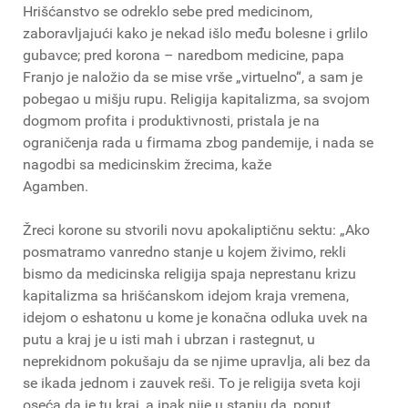
Hrišćanstvo se odreklo sebe pred medicinom,
zaboravljajući kako je nekad išlo među bolesne i grlilo
gubavce; pred korona – naredbom medicine, papa
Franjo je naložio da se mise vrše „virtuelno“, a sam je
pobegao u mišju rupu. Religija kapitalizma, sa svojom
dogmom profita i produktivnosti, pristala je na
ograničenja rada u firmama zbog pandemije, i nada se
nagodbi sa medicinskim žrecima, kaže
Agamben.
Žreci korone su stvorili novu apokaliptičnu sektu: „Ako
posmatramo vanredno stanje u kojem živimo, rekli
bismo da medicinska religija spaja neprestanu krizu
kapitalizma sa hrišćanskom idejom kraja vremena,
idejom o eshatonu u kome je konačna odluka uvek na
putu a kraj je u isti mah i ubrzan i rastegnut, u
neprekidnom pokušaju da se njime upravlja, ali bez da
se ikada jednom i zauvek reši. To je religija sveta koji
oseća da je tu kraj, a ipak nije u stanju da, poput