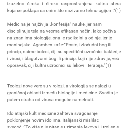
izuzetno široka i široko rasprostranjena kultna sfera
koja se poklapa sa onim što nazivamo tehnologijom.“(1)
Medicina je najživlja „konfesija“ nauke, jer nam
disciplinuje tela na veoma efikasan način. Iako počiva
na znanjima biologije, ona je radikalnija od nje, jer je
manihejska. Agamben kaže:“Postoji zloćudni bog ili
princip, naime bolest, čiji su specifični uzročnici bakterije
i virusi, i blagotvorni bog ili princip, koji nije zdravlje, već
oporavak, čiji kultni uzročnici su lekovi i terapija.“(1)
Teolozi nove vere su virolozi, a virologija se nalazi u
graničnoj oblasti između biologije i medicine. Svašta je
putem straha od virusa moguće nametnuti.
Idolatrijski kult medicine zahteva svagdašnje
poklonjenje novim idolima. Italijanski mislilac
svedoči:“To više nije pitanje uzimanja lekova ili trpljenje