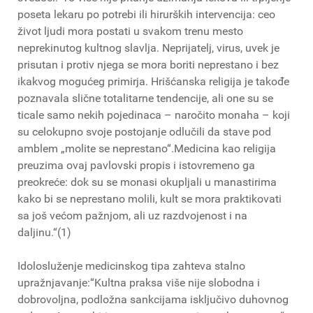
poseta lekaru po potrebi ili hirurških intervencija: ceo
život ljudi mora postati u svakom trenu mesto
neprekinutog kultnog slavlja. Neprijatelj, virus, uvek je
prisutan i protiv njega se mora boriti neprestano i bez
ikakvog mogućeg primirja. Hrišćanska religija je takođe
poznavala slične totalitarne tendencije, ali one su se
ticale samo nekih pojedinaca – naročito monaha – koji
su celokupno svoje postojanje odlučili da stave pod
amblem „molite se neprestano“.Medicina kao religija
preuzima ovaj pavlovski propis i istovremeno ga
preokreće: dok su se monasi okupljali u manastirima
kako bi se neprestano molili, kult se mora praktikovati
sa još većom pažnjom, ali uz razdvojenost i na
daljinu.“(1)
Idolosluženje medicinskog tipa zahteva stalno
upražnjavanje:“Kultna praksa više nije slobodna i
dobrovoljna, podložna sankcijama isključivo duhovnog