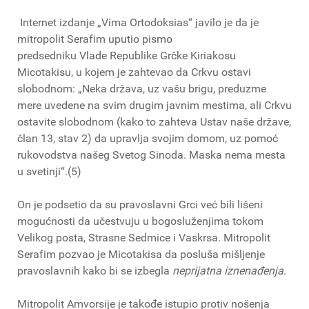
Internet izdanje „Vima Ortodoksias“ javilo je da je
mitropolit Serafim uputio pismo
predsedniku Vlade Republike Grčke Kiriakosu
Micotakisu, u kojem je zahtevao da Crkvu ostavi
slobodnom: „Neka država, uz vašu brigu, preduzme
mere uvedene na svim drugim javnim mestima, ali Crkvu
ostavite slobodnom (kako to zahteva Ustav naše države,
član 13, stav 2) da upravlja svojim domom, uz pomoć
rukovodstva našeg Svetog Sinoda. Maska nema mesta
u svetinji“.(5)
On je podsetio da su pravoslavni Grci već bili lišeni
mogućnosti da učestvuju u bogosluženjima tokom
Velikog posta, Strasne Sedmice i Vaskrsa. Mitropolit
Serafim pozvao je Micotakisa da posluša mišljenje
pravoslavnih kako bi se izbegla
neprijatna iznenađenja
.
Mitropolit Amvorsije je takođe istupio protiv nošenja