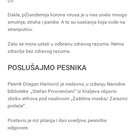
(5)
Dakle, p(l)andemija korona virusa je u nas unela mnogo
smutnje, straha i panike. A to su osećanja koja vode na
stranputicu.
Zato se mora ustati u odbranu zdravog razuma. Nema
zdravlja bez zdravog razuma.
POSLUŠAJMO PESNIKA
Pesnik Dragan Hamović je nedavno, u izdanju Narodne
biblioteke „Stefan Prvovenčani“ iz Kraljeva objavio
zbirku stihova pod naslovom „Zaštitna maska/ Zarazno
proleće“.
Postavio je niz pitanja i dao uverljive, pesničke
odgovore.