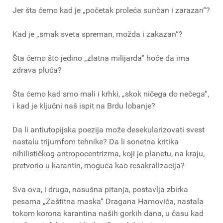
Jer šta ćemo kad je „početak proleća sunčan i zarazan“?
Kad je „smak sveta spreman, možda i zakazan“?
Šta ćemo što jedino „zlatna milijarda“ hoće da ima
zdrava pluća?
Šta ćemo kad smo mali i krhki, „skok ničega do nečega“,
i kad je ključni naš ispit na Brdu lobanje?
Da li antiutopijska poezija može desekularizovati svest
nastalu trijumfom tehnike? Da li sonetna kritika
nihilističkog antropocentrizma, koji je planetu, na kraju,
pretvorio u karantin, moguća kao resakralizacija?
Sva ova, i druga, nasušna pitanja, postavlja zbirka
pesama „Zaštitna maska“ Dragana Hamovića, nastala
tokom korona karantina naših gorkih dana, u času kad