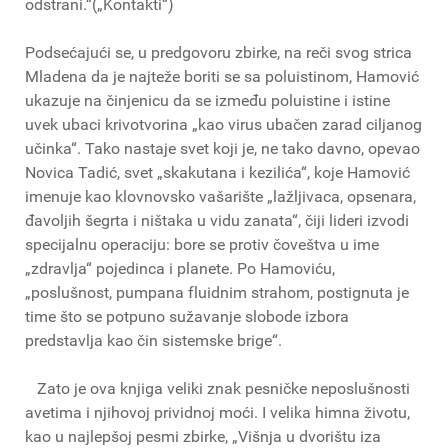
odstrani.“(„Kontakti“)
Podsećajući se, u predgovoru zbirke, na reči svog strica
Mladena da je najteže boriti se sa poluistinom, Hamović
ukazuje na činjenicu da se između poluistine i istine
uvek ubaci krivotvorina „kao virus ubačen zarad ciljanog
učinka“. Tako nastaje svet koji je, ne tako davno, opevao
Novica Tadić, svet „skakutana i kezilića“, koje Hamović
imenuje kao klovnovsko vašarište „lažljivaca, opsenara,
đavoljih šegrta i ništaka u vidu zanata“, čiji lideri izvodi
specijalnu operaciju: bore se protiv čoveštva u ime
„zdravlja“ pojedinca i planete. Po Hamoviću,
„poslušnost, pumpana fluidnim strahom, postignuta je
time što se potpuno sužavanje slobode izbora
predstavlja kao čin sistemske brige“.
Zato je ova knjiga veliki znak pesničke neposlušnosti
avetima i njihovoj prividnoj moći. I velika himna životu,
kao u najlepšoj pesmi zbirke, „Višnja u dvorištu iza