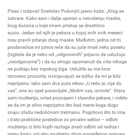
Pisac i izdavač Svetislav Pušonjić jasno kaže: „Krug se
zatvara. Kako sam i dalje uporan u nenošenju maske,
krug dućana u koje imam pristup se drastično
suzio. Jedan od njih je pekara u kojoj svih ovih meseci
nisu pravili pitanje zbog maske. Međutim, jedna od tri
prodavačice mi jutros reče da su juče imali neku posetu
(izgleda da je neko od „odgovornih“ prijavio da uslužuju
„neodgovorne“) i da su strogo opomenuti da više nikoga
ne puštaju bez ropskog žiga. Uslužile su me kroz
otvoreno prozorče, izvinjavajući se toliko da mi je bilo
neprijatno. Iako sam dva puta rekao „U redu je, nije do
vas“, one su opet ponavljale „Molim vas, izvinite“. Stara
sam mušterija, ovlaš poznajem i vlasnike pekare, i videlo
se da im je silno neprijatno što baš mene koga dugo
znaju izlažu nedoličnom tretmanu. Pogotovo što to ima
i čisto praktične posledice za privatni sektor – odbiti
mušteriju iz bilo kojih razloga znači odbiti od radnje i
njenu kintu; još ako mušterija zbog povređenog ponosa