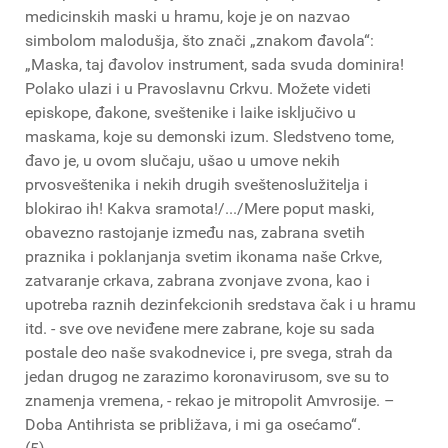
medicinskih maski u hramu, koje je on nazvao
simbolom malodušja, što znači „znakom đavola“:
„Maska, taj đavolov instrument, sada svuda dominira!
Polako ulazi i u Pravoslavnu Crkvu. Možete videti
episkope, đakone, sveštenike i laike isključivo u
maskama, koje su demonski izum. Sledstveno tome,
đavo je, u ovom slučaju, ušao u umove nekih
prvosveštenika i nekih drugih sveštenoslužitelja i
blokirao ih! Kakva sramota!/.../Mere poput maski,
obavezno rastojanje između nas, zabrana svetih
praznika i poklanjanja svetim ikonama naše Crkve,
zatvaranje crkava, zabrana zvonjave zvona, kao i
upotreba raznih dezinfekcionih sredstava čak i u hramu
itd. - sve ove neviđene mere zabrane, koje su sada
postale deo naše svakodnevice i, pre svega, strah da
jedan drugog ne zarazimo koronavirusom, sve su to
znamenja vremena, - rekao je mitropolit Amvrosije. –
Doba Antihrista se približava, i mi ga osećamo“.