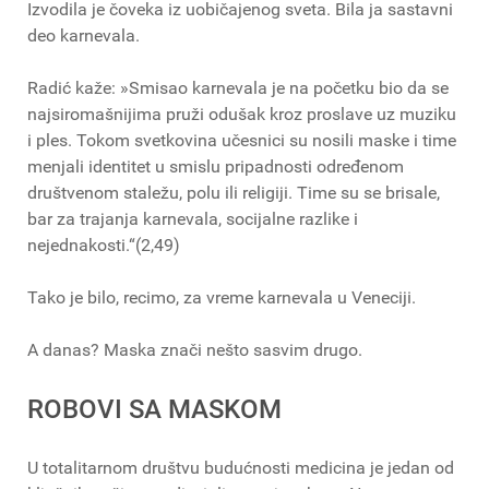
Izvodila je čoveka iz uobičajenog sveta. Bila ja sastavni
deo karnevala.
Radić kaže: »Smisao karnevala je na početku bio da se
najsiromašnijima pruži odušak kroz proslave uz muziku
i ples. Tokom svetkovina učesnici su nosili maske i time
menjali identitet u smislu pripadnosti određenom
društvenom staležu, polu ili religiji. Time su se brisale,
bar za trajanja karnevala, socijalne razlike i
nejednakosti.“(2,49)
Tako je bilo, recimo, za vreme karnevala u Veneciji.
A danas? Maska znači nešto sasvim drugo.
ROBOVI SA MASKOM
U totalitarnom društvu budućnosti medicina je jedan od