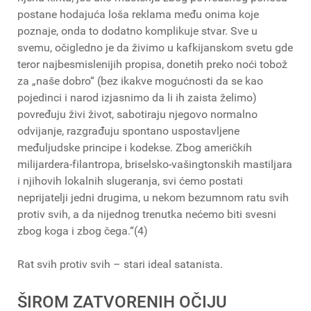
postane hodajuća loša reklama među onima koje
poznaje, onda to dodatno komplikuje stvar. Sve u
svemu, očigledno je da živimo u kafkijanskom svetu gde
teror najbesmislenijih propisa, donetih preko noći tobož
za „naše dobro“ (bez ikakve mogućnosti da se kao
pojedinci i narod izjasnimo da li ih zaista želimo)
povređuju živi život, sabotiraju njegovo normalno
odvijanje, razgrađuju spontano uspostavljene
međuljudske principe i kodekse. Zbog američkih
milijardera-filantropa, briselsko-vašingtonskih mastiljara
i njihovih lokalnih slugeranja, svi ćemo postati
neprijatelji jedni drugima, u nekom bezumnom ratu svih
protiv svih, a da nijednog trenutka nećemo biti svesni
zbog koga i zbog čega.“(4)
Rat svih protiv svih – stari ideal satanista.
ŠIROM ZATVORENIH OČIJU