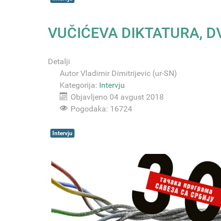
VUČIĆEVA DIKTATURA, DV
Detalji
Autor
Vladimir Dimitrijevic (ur-SN)
Kategorija:
Intervju
Objavljeno 04 avgust 2018
Pogodaka: 16724
Intervju