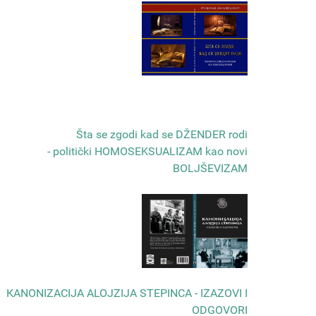
Šta se zgodi kad se DŽENDER rodi
- politički HOMOSEKSUALIZAM kao novi
BOLJŠEVIZAM
КANONIZACIJA ALOJZIJA STEPINCA - IZAZOVI I
ODGOVORI