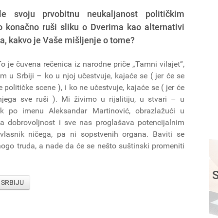
 svoju prvobitnu neukaljanost političkim
o konačno ruši sliku o Dverima kao alternativi
a, kakvo je Vaše mišljenje o tome?
 je čuvena rečenica iz narodne priče „Tamni vilajet“,
 u Srbiji – ko u njoj učestvuje, kajaće se ( jer će se
olitičke scene ), i ko ne učestvuje, kajaće se ( jer će
ga sve ruši ). Mi živimo u rijalitiju, u stvari – u
k po imenu Aleksandar Martinović, obrazlažući u
ida dobrovoljnost i sve nas proglašava potencijalnim
vlasnik ničega, pa ni sopstvenih organa. Baviti se
ogo truda, a nade da će se nešto suštinski promeniti
S
A SRBIJU