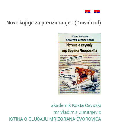
Nove knjige za preuzimanje - (Download)
akademik Kosta Čavoški
mr Vladimir Dimitrijević
ISTINA O SLUČAJU MR ZORANA ČVOROVIĆA