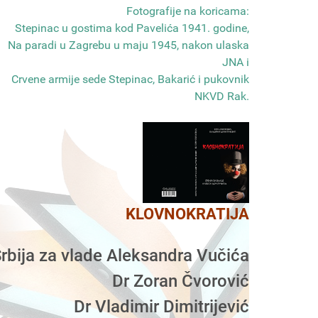
Fotografije na koricama:
Stepinac u gostima kod Pavelića 1941. godine,
Na paradi u Zagrebu u maju 1945, nakon ulaska
JNA i
Crvene armije sede Stepinac, Bakarić i pukovnik
NKVD Rak
.
KLOVNOKRATIJA
rbija za vlade Aleksandra Vučića
Dr Zoran Čvorović
Dr Vladimir Dimitrijević