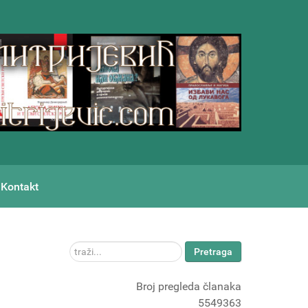
Kontakt
traži...
Pretraga
Broj pregleda članaka
5549363