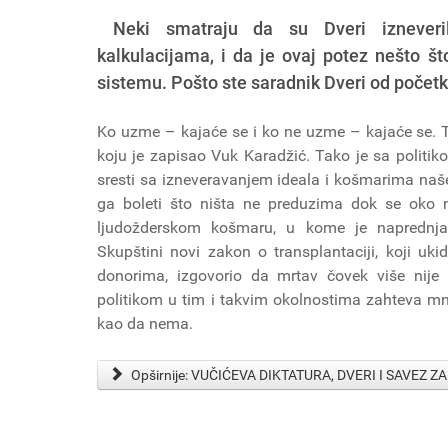
Neki smatraju da su Dveri izneverile
kalkulacijama, i da je ovaj potez nešto št
sistemu. Pošto ste saradnik Dveri od početk
Ko uzme – kajaće se i ko ne uzme – kajaće se. To
koju je zapisao Vuk Karadžić. Tako je sa politikom
sresti sa izneveravanjem ideala i košmarima naše p
ga boleti što ništa ne preduzima dok se oko nje
ljudožderskom košmaru, u kome je naprednja
Skupštini novi zakon o transplantaciji, koji uk
donorima, izgovorio da mrtav čovek više nije 
politikom u tim i takvim okolnostima zahteva mn
kao da nema.
Opširnije: VUČIĆEVA DIKTATURA, DVERI I SAVEZ Z