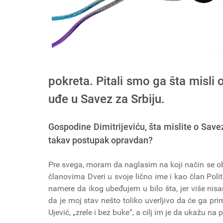
pokreta. Pitali smo ga šta misli
uđe u Savez za Srbiju.
Gospodine Dimitrijeviću, šta mislite o Savez
takav postupak opravdan?
Pre svega, moram da naglasim na koji način se 
članovima Dveri u svoje lično ime i kao član Polit
namere da ikog ubeđujem u bilo šta, jer više n
da je moj stav nešto toliko uverljivo da će ga prim
Ujević, „zrele i bez buke“, a cilj im je da ukažu na