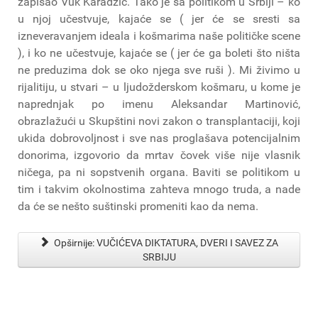
zapisao Vuk Karadžić. Tako je sa politikom u Srbiji – ko
u njoj učestvuje, kajaće se ( jer će se sresti sa
izneveravanjem ideala i košmarima naše političke scene
), i ko ne učestvuje, kajaće se ( jer će ga boleti što ništa
ne preduzima dok se oko njega sve ruši ). Mi živimo u
rijalitiju, u stvari – u ljudožderskom košmaru, u kome je
naprednjak po imenu Aleksandar Martinović,
obrazlažući u Skupštini novi zakon o transplantaciji, koji
ukida dobrovoljnost i sve nas proglašava potencijalnim
donorima, izgovorio da mrtav čovek više nije vlasnik
ničega, pa ni sopstvenih organa. Baviti se politikom u
tim i takvim okolnostima zahteva mnogo truda, a nade
da će se nešto suštinski promeniti kao da nema.
Opširnije: VUČIĆEVA DIKTATURA, DVERI I SAVEZ ZA
SRBIJU