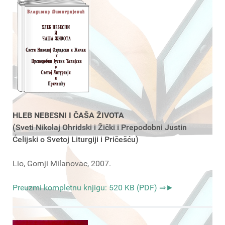
HLEB NEBESNI I ČAŠA ŽIVOTA
(Sveti Nikolaj Ohridski i Žički i Prepodobni Justin
Ćelijski o Svetoj Liturgiji i Pričešću)
Lio, Gornji Milanovac, 2007.
Preuzmi kompletnu knjigu: 520 KB (PDF) ⇒►