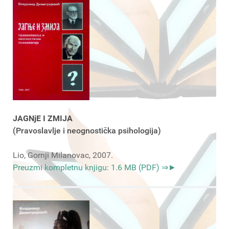
JAGNjE I ZMIJA
(Pravoslavlje i neognostička psihologija)
Lio, Gornji Milanovac, 2007.
Preuzmi kompletnu knjigu: 1.6 MB (PDF) ⇒►