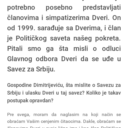
potrebno posebno predstavljati
članovima i simpatizerima Dveri. On
od 1999. sarađuje sa Dverima, i član
je Političkog saveta našeg pokreta.
Pitali smo ga šta misli o odluci
Glavnog odbora Dveri da se uđe u
Savez za Srbiju.
Gospodine Dimitrijeviću, šta mislite o Savezu za
Srbiju i ulasku Dveri u taj savez? Koliko je takav
postupak opravdan?
Pre svega, moram da naglasim na koji način se
obraćam Vašim cenjenim čitaocima. Dakle, obraćam se