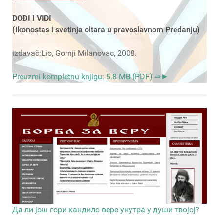
DOĐI I VIDI
(Ikonostas i svetinja oltara u pravoslavnom Predanju)
izdavač:Lio, Gornji Milanovac, 2008.
Preuzmi kompletnu knjigu: 5.8 MB (PDF) ⇒►
Да ли још гори кандило вере унутра у души твојој?