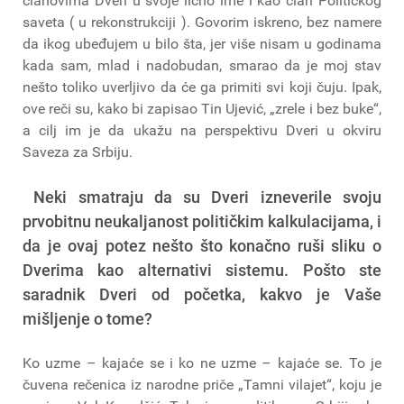
članovima Dveri u svoje lično ime i kao član Političkog
saveta ( u rekonstrukciji ). Govorim iskreno, bez namere
da ikog ubeđujem u bilo šta, jer više nisam u godinama
kada sam, mlad i nadobudan, smarao da je moj stav
nešto toliko uverljivo da će ga primiti svi koji čuju. Ipak,
ove reči su, kako bi zapisao Tin Ujević, „zrele i bez buke“,
a cilj im je da ukažu na perspektivu Dveri u okviru
Saveza za Srbiju.
Neki smatraju da su Dveri izneverile svoju
prvobitnu neukaljanost političkim kalkulacijama, i
da je ovaj potez nešto što konačno ruši sliku o
Dverima kao alternativi sistemu. Pošto ste
saradnik Dveri od početka, kakvo je Vaše
mišljenje o tome?
Ko uzme – kajaće se i ko ne uzme – kajaće se. To je
čuvena rečenica iz narodne priče „Tamni vilajet“, koju je