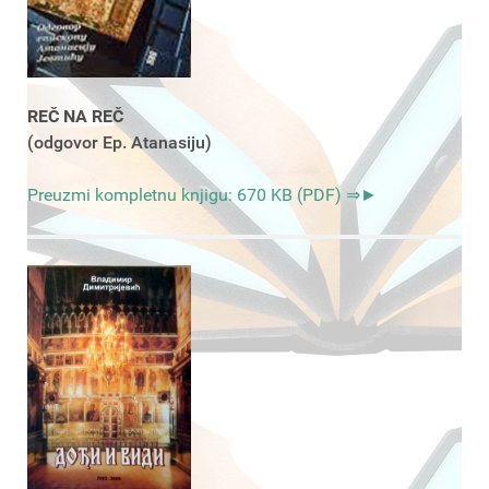
REČ NA REČ
(odgovor Ep. Atanasiju)
Preuzmi kompletnu knjigu: 670 KB (PDF) ⇒►