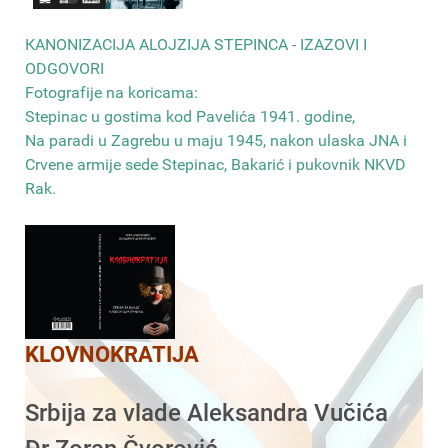
КANONIZACIJA ALOJZIJA STEPINCA - IZAZOVI I
ODGOVORI
Fotografije na koricama:
Stepinac u gostima kod Pavelića 1941. godine,
Na paradi u Zagrebu u maju 1945, nakon ulaska JNA i
Crvene armije sede Stepinac, Bakarić i pukovnik NKVD
Rak
.
KLOVNOKRATIJA
Srbija za vlade Aleksandra Vučića