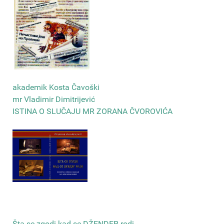
akademik Kosta Čavoški
mr Vladimir Dimitrijević
ISTINA O SLUČAJU MR ZORANA ČVOROVIĆA
Šta se zgodi kad se DŽENDER rodi