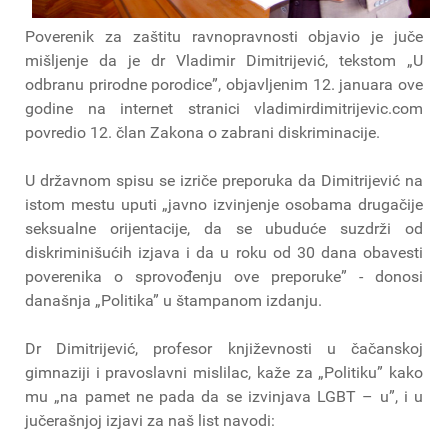
Poverenik za zaštitu ravnopravnosti objavio je juče
mišljenje da je dr Vladimir Dimitrijević, tekstom „U
odbranu prirodne porodice”, objavljenim 12. januara ove
godine na internet stranici vladimirdimitrijevic.com
povredio 12. član Zakona o zabrani diskriminacije.
U državnom spisu se izriče preporuka da Dimitrijević na
istom mestu uputi „javno izvinjenje osobama drugačije
seksualne orijentacije, da se ubuduće suzdrži od
diskriminišućih izjava i da u roku od 30 dana obavesti
poverenika o sprovođenju ove preporuke” - donosi
današnja „Politika” u štampanom izdanju.
Dr Dimitrijević, profesor književnosti u čačanskoj
gimnaziji i pravoslavni mislilac, kaže za „Politiku” kako
mu „na pamet ne pada da se izvinjava LGBT – u”, i u
jučerašnjoj izjavi za naš list navodi: