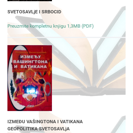
SVETOSAVLjE I SRBOCID
Preuzmite kompletnu knjigu 1,3MB (PDF)
IZMEĐU VAŠINGTONA I VATIKANA
GEOPOLITIKA SVETOSAVLjA