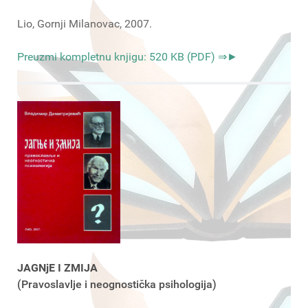
Lio, Gornji Milanovac, 2007.
Preuzmi kompletnu knjigu: 520 KB (PDF) ⇒►
JAGNjE I ZMIJA
(Pravoslavlje i neognostička psihologija)