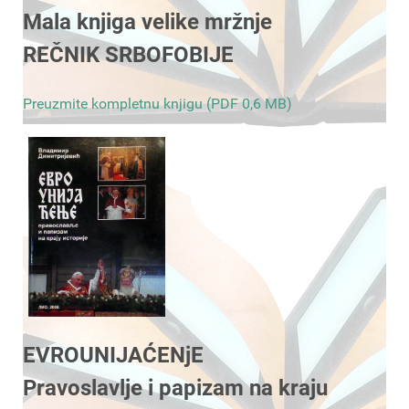
Mala knjiga velike mržnje
REČNIK SRBOFOBIJE
Preuzmite kompletnu knjigu (PDF 0,6 MB)
EVROUNIJAĆENjE
Pravoslavlje i papizam na kraju