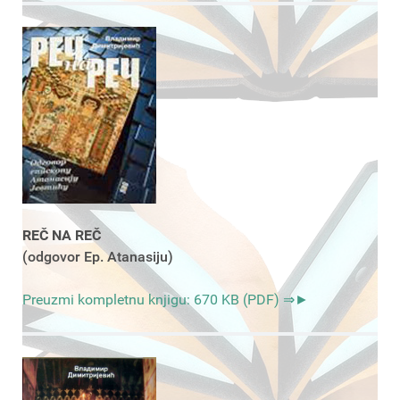
REČ NA REČ
(odgovor Ep. Atanasiju)
Preuzmi kompletnu knjigu: 670 KB (PDF) ⇒►