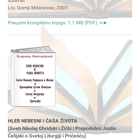
Izdavač
Lio, Gornji Milanovac, 2007.
Preuzmi kompletnu knjigu: 1.1 MB (PDF) ⇒►
HLEB NEBESNI I ČAŠA ŽIVOTA
(Sveti Nikolaj Ohridski i Žički i Prepodobni Justin
Ćelijski o Svetoj Liturgiji i Pričešću)