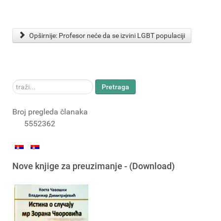
Opširnije: Profesor neće da se izvini LGBT populaciji
traži...
Pretraga
Broj pregleda članaka
5552362
Nove knjige za preuzimanje - (Download)