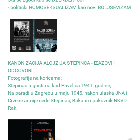
- politički HOMOSEKSUALIZAM kao novi BOLJŠEVIZAM
КANONIZACIJA ALOJZIJA STEPINCA - IZAZOVI I
ODGOVORI
Fotografije na koricama:
Stepinac u gostima kod Pavelića 1941. godine,
Na paradi u Zagrebu u maju 1945, nakon ulaska JNA i
Crvene armije sede Stepinac, Bakarić i pukovnik NKVD
Rak
.