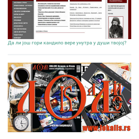
Да ли још гори кандило вере унутра у души твојој?