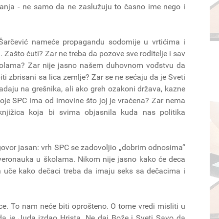
anja - ne samo da ne zaslužuju to časno ime nego i
 Šarčević nameće propagandu sodomije u vrtićima i
ašto ćuti? Zar ne treba da pozove sve roditelje i sav
kolama? Zar nije jasno našem duhovnom vođstvu da
ti zbrisani sa lica zemlje? Zar se ne sećaju da je Sveti
adaju na grešnika, ali ako greh ozakoni država, kazne
oje SPC ima od imovine što joj je vraćena? Zar nema
njižica koja bi svima objasnila kuda nas politika
govor jasan: vrh SPC se zadovoljio „dobrim odnosima“
e veronauka u školama. Nikom nije jasno kako će deca
ih uče kako dečaci treba da imaju seks sa dečacima i
e. To nam neće biti oprošteno. O tome vredi misliti u
da je Juda izdao Hrista. Ne daj Bože i Sveti Savo da