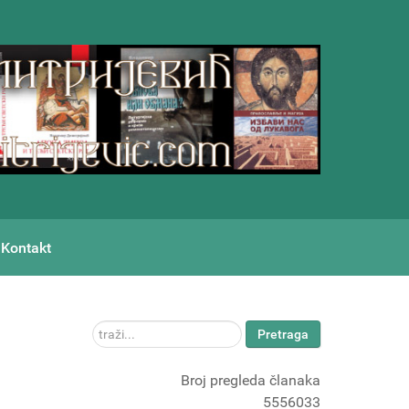
Kontakt
traži...
Pretraga
Broj pregleda članaka
5556033