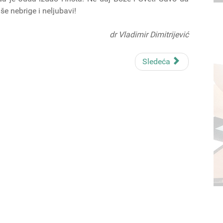
 nebrige i neljubavi!
dr Vladimir Dimitrijević
Sledeća