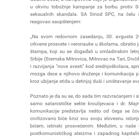
u okviru tobožnje kampanje za borbu protiv SI
seksualnih skandala. SA Sinod SPC, na čelu 
reagovao saopštenjem:
„Na svom redovnom zasedanju, 30. avgusta 200
crkvene prosvete i veronauke u školama, obratio 
štampa, koji su se događali u omladinskim letn
Srbije (Sremska Mitrovica, Mitrovac na Tari, Divč
i razvijanja "nove svesti" kod srednjoškolaca, s
mozga dece a njihovo druženje i komunikacija p
kroz ubijanje stida u detinjoj duši i uništavanje 
Poznato je da su se, do sada tim razvraćanjem i sk
samo satanističke sekte kroulijevaca i dr. Ma
komunikacije predstavlja nešto od čega se čov
civilizovano biće kroz svu svoju slovesnu istori
bićem, istinski prosvećenim. Međutim, u naše 
postkomunističkog ateizma i zapadnog kapitali