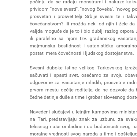
počinju da se rađaju monstrumi i nakaze kakve
prividom "nove svesti", "novog čoveka", "novog por
prosvetari i prosvetitelji Srbije svesni te i t
čovečanstvom? Ili možda neki od njih i žele da
valjda moguće da je to i bio dublji razlog otpor
ili paralelno sa njom tzv. građanskog vaspita
majmunska bestidnost i satanistička amoraln
postati mera čovečnosti i ljudskog dostojanstva.
Svesni duboke istine velikog Tarkovskog izra
sačuvati i spasti svet, osećamo za svoju oba
odgovorne za vaspitanje mladih, prosvetne radni
prvom mestu dečije roditelje, da ne dozvole da bi
čedne detinje duše a time i grobar slovesnog dos
Navedeni slučajevi u letnjim kampovima ministars
na Tari, predstavljaju znak za uzbunu za svak
telesnog naše omladine i do budućnosti svog nar
moralne vrednosti svog naroda a time i opštelju