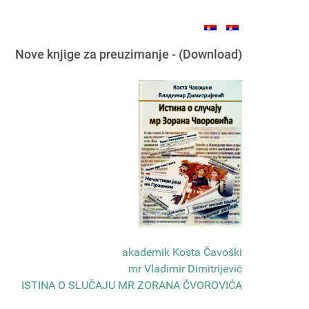
Nove knjige za preuzimanje - (Download)
akademik Kosta Čavoški
mr Vladimir Dimitrijević
ISTINA O SLUČAJU MR ZORANA ČVOROVIĆA