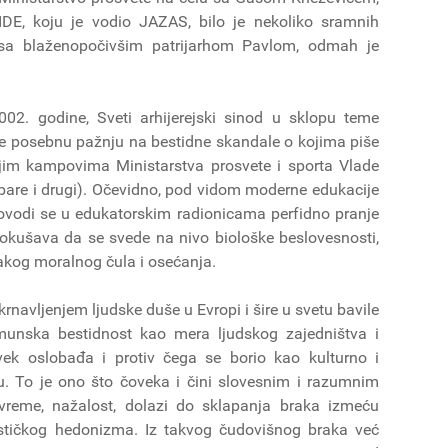
DE, koju je vodio JAZAS, bilo je nekoliko sramnih
sa blaženopočivšim patrijarhom Pavlom, odmah je
2. godine, Sveti arhijerejski sinod u sklopu teme
je posebnu pažnju na bestidne skandale o kojima piše
jim kampovima Ministarstva prosvete i sporta Vlade
ibare i drugi). Očevidno, pod vidom moderne edukacije
provodi se u edukatorskim radionicama perfidno pranje
okušava da se svede na nivo biološke beslovesnosti,
svakog moralnog čula i osećanja.
rnavljenjem ljudske duše u Evropi i šire u svetu bavile
jmunska bestidnost kao mera ljudskog zajedništva i
ek oslobađa i protiv čega se borio kao kulturno i
ju. To je ono što čoveka i čini slovesnim i razumnim
vreme, nažalost, dolazi do sklapanja braka izmeću
stičkog hedonizma. Iz takvog čudovišnog braka već