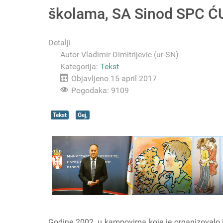
školama, SA Sinod SPC Ć
Detalji
Autor
Vladimir Dimitrijevic (ur-SN)
Kategorija:
Tekst
Objavljeno 15 april 2017
Pogodaka: 9109
Tekst
Gej,
Godine 2002, u kampovima koje je organizovalo 