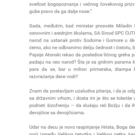
svetlost bogopoznanja i večnog čovekovog prizv
gube pravo da ga dalje nose.“
Sada, međutim, kad ministar prosvete Miladin
osnovnim i srednjim školama, SA Sinod SPC ĆUTI. Z
narod na ustanak protiv Sodome i Gomore u š
ćemo, ako ne odbranimo dečju čednost i čistotu, bi
Pajsije Atonski rekao da posledice ličnog greha p
padaju na ceo narod? Šta je sa grdnim parama k
para da se, bar u milion primeraka, štampa k
razvraćanja dece vodi?
Znam da postavljam uzaludna pitanja, i da je od
sa državnim vrhom, i dosta im je što se toleriš
podneti šizofreniju – da slušaju reč Božju i da 
devojčice sa devojčicama.
Udar na decu je novo raspinjanje Hrista, Boga dec
noći između Velikog četvrtka i Velikog petka, ka