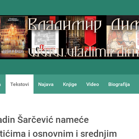
a
Tekstovi
Najava
Knjige
Video
Biografija
ladin Šarčević nameće
ićima i osnovnim i srednjim