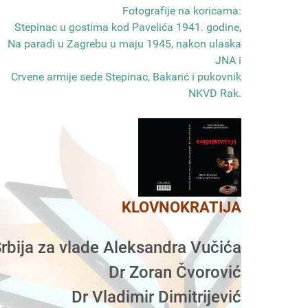
Fotografije na koricama:
Stepinac u gostima kod Pavelića 1941. godine,
Na paradi u Zagrebu u maju 1945, nakon ulaska
JNA i
Crvene armije sede Stepinac, Bakarić i pukovnik
NKVD Rak
.
KLOVNOKRATIJA
rbija za vlade Aleksandra Vučića
Dr Zoran Čvorović
Dr Vladimir Dimitrijević