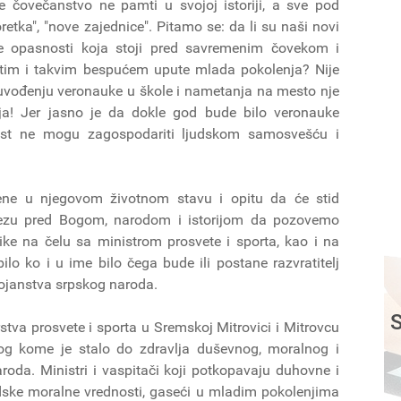
 čovečanstvo ne pamti u svojoj istoriji, a sve pod
etka", "nove zajednice". Pitamo se: da li su naši novi
akve opasnosti koja stoji pred savremenim čovekom i
 tim i takvim bespućem upute mlada pokolenja? Nije
a uvođenju veronauke u škole i nametanja na mesto nje
nja! Jer jasno je da dokle god bude bilo veronauke
ost ne mogu zagospodariti ljudskom samosvešću i
žene u njegovom životnom stavu i opitu da će stid
vezu pred Bogom, narodom i istorijom da pozovemo
ke na čelu sa ministrom prosvete i sporta, kao i na
lo ko i u ime bilo čega bude ili postane razvratitelj
tojanstva srpskog naroda.
S
tva prosvete i sporta u Sremskoj Mitrovici i Mitrovcu
og kome je stalo do zdravlja duševnog, moralnog i
oda. Ministri i vaspitači koji potkopavaju duhovne i
dske moralne vrednosti, gaseći u mladim pokolenjima