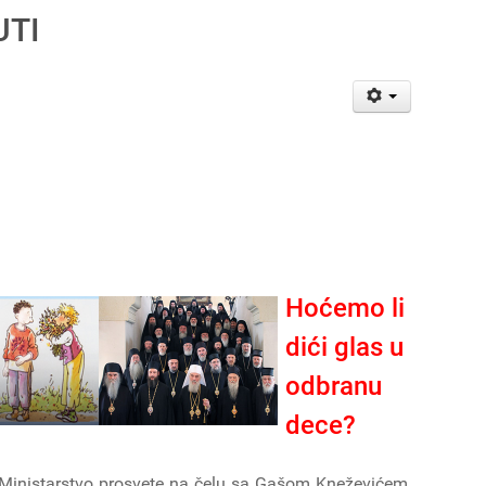
UTI
Hoćemo li
dići glas u
odbranu
dece?
Ministarstvo prosvete na čelu sa Gašom Kneževićem,