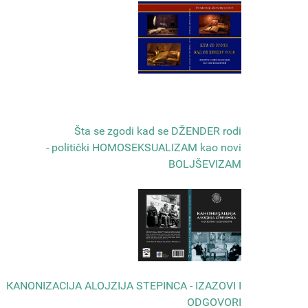
Šta se zgodi kad se DŽENDER rodi
- politički HOMOSEKSUALIZAM kao novi
BOLJŠEVIZAM
КANONIZACIJA ALOJZIJA STEPINCA - IZAZOVI I
ODGOVORI