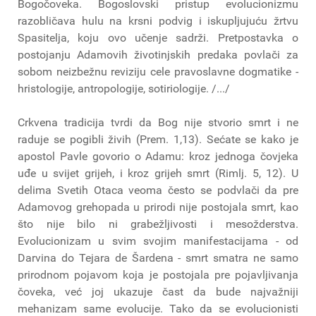
Bogočoveka. Bogoslovski pristup evolucionizmu
razobličava hulu na krsni podvig i iskupljujuću žrtvu
Spasitelja, koju ovo učenje sadrži. Pretpostavka o
postojanju Adamovih životinjskih predaka povlači za
sobom neizbežnu reviziju cele pravoslavne dogmatike -
hristologije, antropologije, sotiriologije. /.../
Crkvena tradicija tvrdi da Bog nije stvorio smrt i ne
raduje se pogibli živih (Prem. 1,13). Sećate se kako je
apostol Pavle govorio o Adamu: kroz jednoga čovjeka
uđe u svijet grijeh, i kroz grijeh smrt (Rimlj. 5, 12). U
delima Svetih Otaca veoma često se podvlači da pre
Adamovog grehopada u prirodi nije postojala smrt, kao
što nije bilo ni grabežljivosti i mesožderstva.
Evolucionizam u svim svojim manifestacijama - od
Darvina do Tejara de Šardena - smrt smatra ne samo
prirodnom pojavom koja je postojala pre pojavljivanja
čoveka, već joj ukazuje čast da bude najvažniji
mehanizam same evolucije. Tako da se evolucionisti