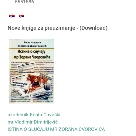
5551586
Nove knjige za preuzimanje - (Download)
akademik Kosta Čavoški
mr Vladimir Dimitrijević
ISTINA O SLUČAJU MR ZORANA ČVOROVIĆA