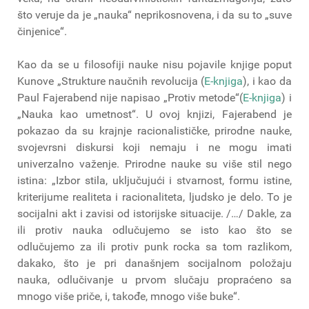
što veruje da je „nauka“ neprikosnovena, i da su to „suve
činjenice“.
Kao da se u filosofiji nauke nisu pojavile knjige poput
Kunove „Strukture naučnih revolucija (
E-knjiga
), i kao da
Paul Fajerabend nije napisao „Protiv metode“(
E-knjiga
) i
„Nauka kao umetnost“. U ovoj knjizi, Fajerabend je
pokazao da su krajnje racionalističke, prirodne nauke,
svojevrsni diskursi koji nemaju i ne mogu imati
univerzalno važenje. Prirodne nauke su više stil nego
istina: „Izbor stila, uključujući i stvarnost, formu istine,
kriterijume realiteta i racionaliteta, ljudsko je delo. To je
socijalni akt i zavisi od istorijske situacije. /…/ Dakle, za
ili protiv nauka odlučujemo se isto kao što se
odlučujemo za ili protiv punk rocka sa tom razlikom,
dakako, što je pri današnjem socijalnom položaju
nauka, odlučivanje u prvom slučaju propraćeno sa
mnogo više priče, i, takođe, mnogo više buke“.