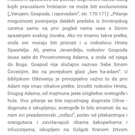
kojih pravoslavni hrišćanin ne može biti evolucionista
(„Verujem, Gospode, i ispovedam”, str. 170-171): „Pitanje
mogućnosti postojanja dalekih predaka iz životinjskog
carstva samo na prvi pogled nema veze s ličnim
spasenjem svakog čoveka. Ako mi imamo takve pretke,
onda oni moraju biti priznati i u rodoslovu Hrista
Spasitelja. Ali, prema Jevanđelju, rodoslov Gospoda
Isusa seže do Prvostvorenog Adama, a onda od njega
do Boga. Gospod nije slučajno nazvao Sebe Sinom
Čovečijim, što na jevrejskom glasi „ben ha-adam”. U
biblijskom Otkrivenju je principijelno važno to da prvi
Adam nije imao nikakve pretke. Izvoditi rodoslov Hrista,
Drugog Adama, od majmuna jeste očigledno svetogrđe i
hula. Ovo pitanje se tiče najvažnijeg dogmata Crkve -
dogmata o iskupljenju: svetogrđe bi bilo smatrati da su
nam svi preadamovski „rođaci”, počev od pitekantropa i
orangutana i završavajući ribama šakoperkama i
infuzorijama, iskupljeni na Golgoti Krsnom žrtvom