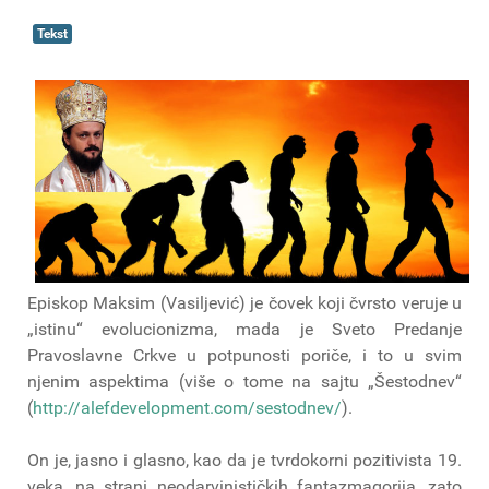
Tekst
Episkop Maksim (Vasiljević) je čovek koji čvrsto veruje u
„istinu“ evolucionizma, mada je Sveto Predanje
Pravoslavne Crkve u potpunosti poriče, i to u svim
njenim aspektima (više o tome na sajtu „Šestodnev“
(
http://alefdevelopment.com/sestodnev/
).
On je, jasno i glasno, kao da je tvrdokorni pozitivista 19.
veka, na strani neodarvinističkih fantazmagorija, zato