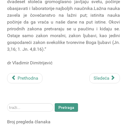
dvadeset stoleća gromoglasno javljaju svetu, počinje
obasjavati i laboratorije najboljih naučnika.Lažna nauka
zavela je čovečanstvo na lažni put; istinita nauka
počinje da ga vraća u naše dane na put istine. Okovi
prirodnih zakona pretvaraju se u paučinu i kidaju se.
Ostaje samo zakon moralni, zakon ljubavi, kao jedini
gospodareći zakon svekolike tvorevine Boga ljubavi (Jn.
3,16; 1. Jn. 4,8.16).“
dr Vladimir Dimitrijević
Prethodna
Sledeća
traži...
Pretraga
Broj pregleda članaka