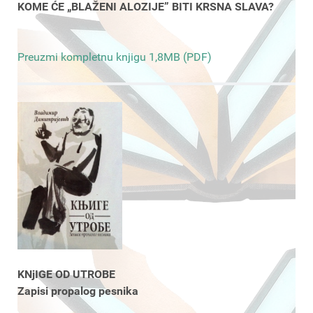
KOME ĆE „BLAŽENI ALOZIJE” BITI KRSNA SLAVA?
Preuzmi kompletnu knjigu 1,8MB (PDF)
KNjIGE OD UTROBE
Zapisi propalog pesnika