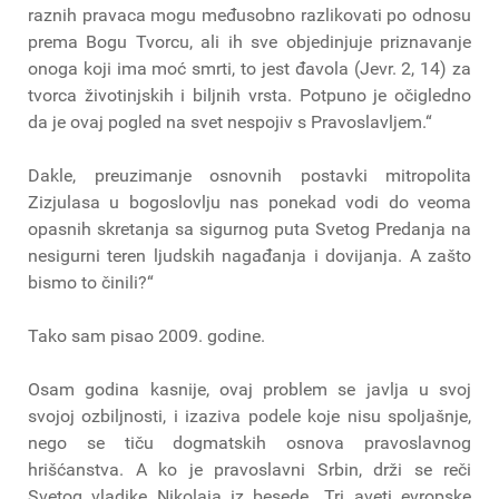
raznih pravaca mogu međusobno razlikovati po odnosu
prema Bogu Tvorcu, ali ih sve objedinjuje priznavanje
onoga koji ima moć smrti, to jest đavola (Jevr. 2, 14) za
tvorca životinjskih i biljnih vrsta. Potpuno je očigledno
da je ovaj pogled na svet nespojiv s Pravoslavljem.“
Dakle, preuzimanje osnovnih postavki mitropolita
Zizjulasa u bogoslovlju nas ponekad vodi do veoma
opasnih skretanja sa sigurnog puta Svetog Predanja na
nesigurni teren ljudskih nagađanja i dovijanja. A zašto
bismo to činili?“
Tako sam pisao 2009. godine.
Osam godina kasnije, ovaj problem se javlja u svoj
svojoj ozbiljnosti, i izaziva podele koje nisu spoljašnje,
nego se tiču dogmatskih osnova pravoslavnog
hrišćanstva. A ko je pravoslavni Srbin, drži se reči
Svetog vladike Nikolaja iz besede „Tri aveti evropske