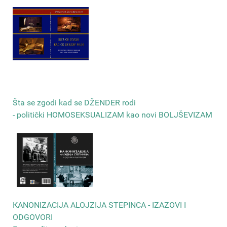
Šta se zgodi kad se DŽENDER rodi
- politički HOMOSEKSUALIZAM kao novi BOLJŠEVIZAM
КANONIZACIJA ALOJZIJA STEPINCA - IZAZOVI I
ODGOVORI