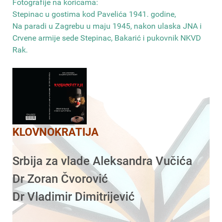
Fotografije na koricama:
Stepinac u gostima kod Pavelića 1941. godine,
Na paradi u Zagrebu u maju 1945, nakon ulaska JNA i
Crvene armije sede Stepinac, Bakarić i pukovnik NKVD
Rak
.
KLOVNOKRATIJA
Srbija za vlade Aleksandra Vučića
Dr Zoran Čvorović
Dr Vladimir Dimitrijević