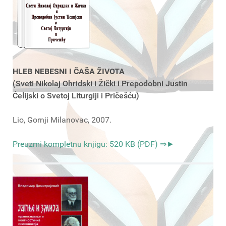
HLEB NEBESNI I ČAŠA ŽIVOTA
(Sveti Nikolaj Ohridski i Žički i Prepodobni Justin
Ćelijski o Svetoj Liturgiji i Pričešću)
Lio, Gornji Milanovac, 2007.
Preuzmi kompletnu knjigu: 520 KB (PDF) ⇒►