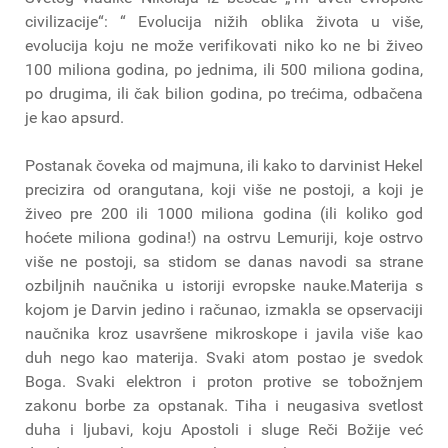
civilizacije“: “ Evolucija nižih oblika života u više,
evolucija koju ne može verifikovati niko ko ne bi živeo
100 miliona godina, po jednima, ili 500 miliona godina,
po drugima, ili čak bilion godina, po trećima, odbačena
je kao apsurd.
Postanak čoveka od majmuna, ili kako to darvinist Hekel
precizira od orangutana, koji više ne postoji, a koji je
živeo pre 200 ili 1000 miliona godina (ili koliko god
hoćete miliona godina!) na ostrvu Lemuriji, koje ostrvo
više ne postoji, sa stidom se danas navodi sa strane
ozbiljnih naučnika u istoriji evropske nauke.Materija s
kojom je Darvin jedino i računao, izmakla se opservaciji
naučnika kroz usavršene mikroskope i javila više kao
duh nego kao materija. Svaki atom postao je svedok
Boga. Svaki elektron i proton protive se tobožnjem
zakonu borbe za opstanak. Tiha i neugasiva svetlost
duha i ljubavi, koju Apostoli i sluge Reči Božije već