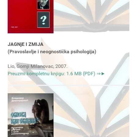
JAGNjE I ZMIJA
(Pravoslavlje i neognostička psihologija)
Lio, Gornji Milanovac, 2007.
Preuzmi kompletnu knjigu: 1.6 MB (PDF) ⇒►