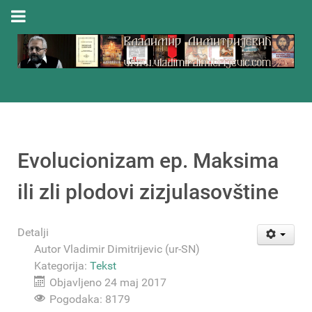
Evolucionizam ep. Maksima
ili zli plodovi zizjulasovštine
Detalji
Autor
Vladimir Dimitrijevic (ur-SN)
Kategorija:
Tekst
Objavljeno 24 maj 2017
Pogodaka: 8179