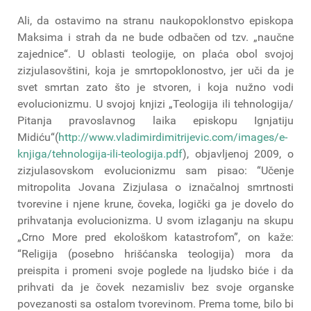
Ali, da ostavimo na stranu naukopoklonstvo episkopa
Maksima i strah da ne bude odbačen od tzv. „naučne
zajednice“. U oblasti teologije, on plaća obol svojoj
zizjulasovštini, koja je smrtopoklonostvo, jer uči da je
svet smrtan zato što je stvoren, i koja nužno vodi
evolucionizmu. U svojoj knjizi „Teologija ili tehnologija/
Pitanja pravoslavnog laika episkopu Ignjatiju
Midiću“(
http://www.vladimirdimitrijevic.com/images/e-
knjiga/tehnologija-ili-teologija.pdf
), objavljenoj 2009, o
zizjulasovskom evolucionizmu sam pisao: “Učenje
mitropolita Jovana Zizjulasa o iznačalnoj smrtnosti
tvorevine i njene krune, čoveka, logički ga je dovelo do
prihvatanja evolucionizma. U svom izlaganju na skupu
„Crno More pred ekološkom katastrofom”, on kaže:
“Religija (posebno hrišćanska teologija) mora da
preispita i promeni svoje poglede na ljudsko biće i da
prihvati da je čovek nezamisliv bez svoje organske
povezanosti sa ostalom tvorevinom. Prema tome, bilo bi