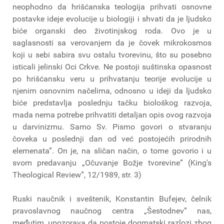
neophodno da hrišćanska teologija prihvati osnovne
postavke ideje evolucije u biologiji i shvati da je ljudsko
biće organski deo životinjskog roda. Ovo je u
saglasnosti sa verovanjem da je čovek mikrokosmos
koji u sebi sabira svu ostalu tvorevinu, što su posebno
isticali jelinski Oci Crkve. Ne postoji suštinska opasnost
po hrišćansku veru u prihvatanju teorije evolucije u
njenim osnovnim načelima, odnosno u ideji da ljudsko
biće predstavlja poslednju tačku biološkog razvoja,
mada nema potrebe prihvatiti detaljan opis ovog razvoja
u darvinizmu. Samo Sv. Pismo govori o stvaranju
čoveka u poslednji dan od već postojećih prirodnih
elemenata”. On je, na sličan način, o tome govorio i u
svom predavanju „Očuvanje Božje tvorevine” (King's
Theological Review”, 12/1989, str. 3)
Ruski naučnik i sveštenik, Konstantin Bufejev, čelnik
pravoslavnog naučnog centra „Šestodnev” nas,
međutim, upozorava da postoje dogmatski razlozi zbog