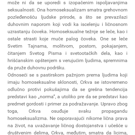
može ni da se uporedi s izopačenim ispoljavanjima
seksualnosti. Ona homoseksualizam smatra grehovnom
pozleđenošću ljudske prirode, a što se prevazilazi
duhovnim naporom koji vodi ka iscelenju i ličnosnom
uzrastanju čoveka. Homoseksualne težnje se leče, kao i
ostale strasti koje muče palog čoveka. One se leče
Svetim Tajnama, molitvom, postom, pokajanjem,
čitanjem Svetog Pisma i svetootačkih dela, kao i
hrišćanskim opštenjem s verujućim ljudima, spremnima
da pruže duhovnu podršku.
Odnoseći se s pastirskom pažnjom prema ljudima koji
imaju homoseksualne sklonosti, Crkva se istovremeno
odlučno protivi pokušajima da se grešna tendencija
predstavi kao „norma”, a utoliko pre da se predstavi kao
predmet gordosti i primer za podražavanje. Upravo zbog
toga, Crkva osuđuje svaku propagandu
homoseksualizma. Ne osporavajući nikome lična prava
na život, na uvažavanje ličnog dostojanstva i učešće u
društvenim delima, Crkva, međutim, smatra da licima,