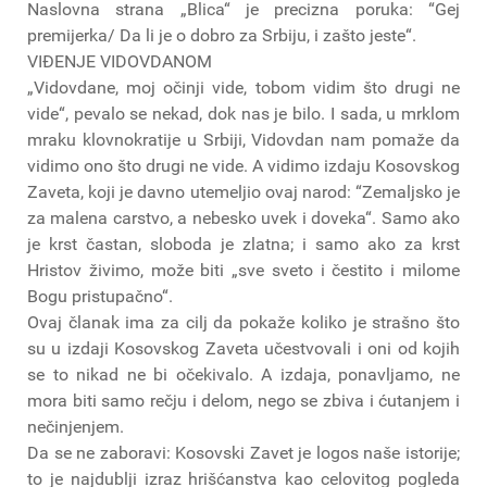
Naslovna strana „Blica“ je precizna poruka: “Gej
premijerka/ Da li je o dobro za Srbiju, i zašto jeste“.
VIĐENJE VIDOVDANOM
„Vidovdane, moj očinji vide, tobom vidim što drugi ne
vide“, pevalo se nekad, dok nas je bilo. I sada, u mrklom
mraku klovnokratije u Srbiji, Vidovdan nam pomaže da
vidimo ono što drugi ne vide. A vidimo izdaju Kosovskog
Zaveta, koji je davno utemeljio ovaj narod: “Zemaljsko je
za malena carstvo, a nebesko uvek i doveka“. Samo ako
je krst častan, sloboda je zlatna; i samo ako za krst
Hristov živimo, može biti „sve sveto i čestito i milome
Bogu pristupačno“.
Ovaj članak ima za cilj da pokaže koliko je strašno što
su u izdaji Kosovskog Zaveta učestvovali i oni od kojih
se to nikad ne bi očekivalo. A izdaja, ponavljamo, ne
mora biti samo rečju i delom, nego se zbiva i ćutanjem i
nečinjenjem.
Da se ne zaboravi: Kosovski Zavet je logos naše istorije;
to je najdublji izraz hrišćanstva kao celovitog pogleda