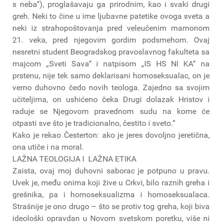
s neba“), proglašavaju ga prirodnim, kao i svaki drugi
greh. Neki to čine u ime ljubavne patetike ovoga sveta a
neki iz strahopoštovanja pred veleučenim mamonom
21. veka, pred njegovim gordim podsmehom. Ovaj
nesretni student Beogradskog pravoslavnog fakulteta sa
majcom „Sveti Sava“ i natpisom „IS HS NI KA“ na
prstenu, nije tek samo deklarisani homoseksualac, on je
verno duhovno čedo novih teologa. Zajedno sa svojim
učiteljima, on ushićeno čeka Drugi dolazak Hristov i
raduje se Njegovom pravednom sudu na kome će
otpasti sve što je tradicionalno, čestito i sveto.“
Kako je rekao Česterton: ako je jeres dovoljno jeretična,
ona utiče i na moral.
LAŽNA TEOLOGIJA I LAŽNA ETIKA
Zaista, ovaj moj duhovni saborac je potpuno u pravu.
Uvek je, među onima koji žive u Crkvi, bilo raznih greha i
grešnika, pa i homoseksualizma i homoseksualaca.
Strašnije je ono drugo – što se protiv tog greha, koji biva
ideološki opravdan u Novom svetskom poretku, više ni