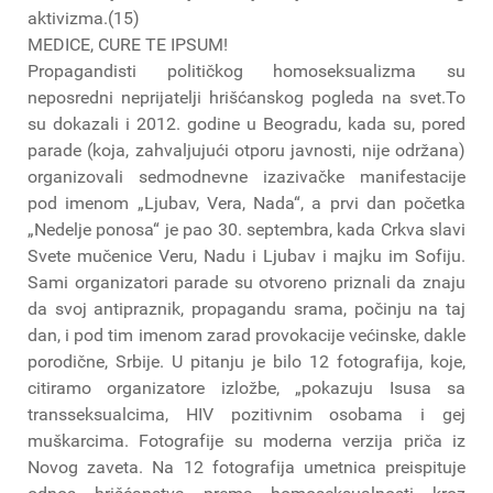
aktivizma.(15)
MEDICE, CURE TE IPSUM!
Propagandisti političkog homoseksualizma su
neposredni neprijatelji hrišćanskog pogleda na svet.To
su dokazali i 2012. godine u Beogradu, kada su, pored
parade (koja, zahvaljujući otporu javnosti, nije održana)
organizovali sedmodnevne izazivačke manifestacije
pod imenom „Ljubav, Vera, Nada“, a prvi dan početka
„Nedelje ponosa“ je pao 30. septembra, kada Crkva slavi
Svete mučenice Veru, Nadu i Ljubav i majku im Sofiju.
Sami organizatori parade su otvoreno priznali da znaju
da svoj antipraznik, propagandu srama, počinju na taj
dan, i pod tim imenom zarad provokacije većinske, dakle
porodične, Srbije. U pitanju je bilo 12 fotografija, koje,
citiramo organizatore izložbe, „pokazuju Isusa sa
transseksualcima, HIV pozitivnim osobama i gej
muškarcima. Fotografije su moderna verzija priča iz
Novog zaveta. Na 12 fotografija umetnica preispituje