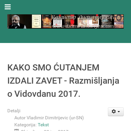
KAKO SMO ĆUTANJEM
IZDALI ZAVET - Razmišljanja
o Vidovdanu 2017.
Detalji
Autor
Vladimir Dimitrijevic (ur-SN)
Kategorija:
Tekst