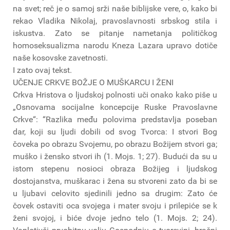
na svet; reč je o samoj srži naše biblijske vere, o, kako bi
rekao Vladika Nikolaj, pravoslavnosti srbskog stila i
iskustva. Zato se pitanje nametanja političkog
homoseksualizma narodu Kneza Lazara upravo dotiče
naše kosovske zavetnosti.
I zato ovaj tekst.
UČENJE CRKVE BOŽJE O MUŠKARCU I ŽENI
Crkva Hristova o ljudskoj polnosti uči onako kako piše u
„Osnovama socijalne koncepcije Ruske Pravoslavne
Crkve“: “Razlika među polovima predstavlja poseban
dar, koji su ljudi dobili od svog Tvorca: I stvori Bog
čoveka po obrazu Svojemu, po obrazu Božijem stvori ga;
muško i žensko stvori ih (1. Mojs. 1; 27). Budući da su u
istom stepenu nosioci obraza Božijeg i ljudskog
dostojanstva, muškarac i žena su stvoreni zato da bi se
u ljubavi celovito sjedinili jedno sa drugim: Zato će
čovek ostaviti oca svojega i mater svoju i prilepiće se k
ženi svojoj, i biće dvoje jedno telo (1. Mojs. 2; 24).