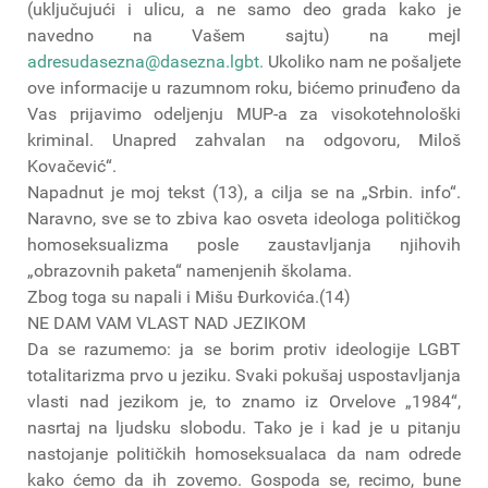
(uključujući i ulicu, a ne samo deo grada kako je
navedno na Vašem sajtu) na mejl
adresudasezna@dasezna.lgbt
.
Ukoliko nam ne pošaljete
ove informacije u razumnom roku, bićemo prinuđeno da
Vas prijavimo odeljenju MUP-a za visokotehnološki
kriminal. Unapred zahvalan na odgovoru, Miloš
Kovačević“.
Napadnut je moj tekst (13), a cilja se na „Srbin. info“.
Naravno, sve se to zbiva kao osveta ideologa političkog
homoseksualizma posle zaustavljanja njihovih
„obrazovnih paketa“ namenjenih školama.
Zbog toga su napali i Mišu Đurkovića.(14)
NE DAM VAM VLAST NAD JEZIKOM
Da se razumemo: ja se borim protiv ideologije LGBT
totalitarizma prvo u jeziku. Svaki pokušaj uspostavljanja
vlasti nad jezikom je, to znamo iz Orvelove „1984“,
nasrtaj na ljudsku slobodu. Tako je i kad je u pitanju
nastojanje političkih homoseksualaca da nam odrede
kako ćemo da ih zovemo. Gospoda se, recimo, bune