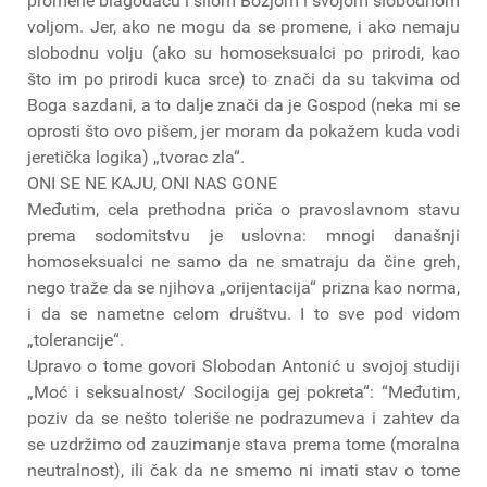
promene blagodaću i silom Božjom i svojom slobodnom
voljom. Jer, ako ne mogu da se promene, i ako nemaju
slobodnu volju (ako su homoseksualci po prirodi, kao
što im po prirodi kuca srce) to znači da su takvima od
Boga sazdani, a to dalje znači da je Gospod (neka mi se
oprosti što ovo pišem, jer moram da pokažem kuda vodi
jeretička logika) „tvorac zla“.
ONI SE NE KAJU, ONI NAS GONE
Međutim, cela prethodna priča o pravoslavnom stavu
prema sodomitstvu je uslovna: mnogi današnji
homoseksualci ne samo da ne smatraju da čine greh,
nego traže da se njihova „orijentacija“ prizna kao norma,
i da se nametne celom društvu. I to sve pod vidom
„tolerancije“.
Upravo o tome govori Slobodan Antonić u svojoj studiji
„Moć i seksualnost/ Socilogija gej pokreta“: “Međutim,
poziv da se nešto toleriše ne podrazumeva i zahtev da
se uzdržimo od zauzimanje stava prema tome (moralna
neutralnost), ili čak da ne smemo ni imati stav o tome