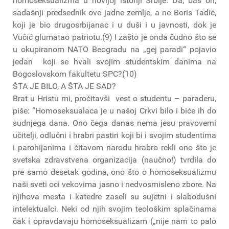
homoseksualizma u novijoj istoriji Srbije. Da, baš on,
sadašnji predsednik ove jadne zemlje, a ne Boris Tadić,
koji je bio drugosrbijanac i u duši i u javnosti, dok je
Vučić glumatao patriotu.(9) I zašto je onda čudno što se
u okupiranom NATO Beogradu na „gej paradi“ pojavio
jedan koji se hvali svojim studentskim danima na
Bogoslovskom fakultetu SPC?(10)
ŠTA JE BILO, A ŠTA JE SAD?
Brat u Hristu mi, pročitavši vest o studentu – paraderu,
piše: “Homoseksualaca je u našoj Crkvi bilo i biće ih do
sudnjega dana. Ono čega danas nema jesu pravoverni
učitelji, odlučni i hrabri pastiri koji bi i svojim studentima
i parohijanima i čitavom narodu hrabro rekli ono što je
svetska zdravstvena organizacija (naučno!) tvrdila do
pre samo desetak godina, ono što o homoseksualizmu
naši sveti oci vekovima jasno i nedvosmisleno zbore. Na
njihova mesta i katedre zaseli su sujetni i slabodušni
intelektualci. Neki od njih svojim teološkim splačinama
čak i opravdavaju homoseksualizam („nije nam to palo