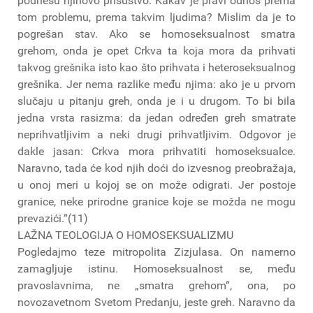
podnesu njihovo prisustvo. Kakav je pravi odnos prema
tom problemu, prema takvim ljudima? Mislim da je to
pogrešan stav. Ako se homoseksualnost smatra
grehom, onda je opet Crkva ta koja mora da prihvati
takvog grešnika isto kao što prihvata i heteroseksualnog
grešnika. Jer nema razlike među njima: ako je u prvom
slučaju u pitanju greh, onda je i u drugom. To bi bila
jedna vrsta rasizma: da jedan određen greh smatrate
neprihvatljivim a neki drugi prihvatljivim. Odgovor je
dakle jasan: Crkva mora prihvatiti homoseksualce.
Naravno, tada će kod njih doći do izvesnog preobražaja,
u onoj meri u kojoj se on može odigrati. Jer postoje
granice, neke prirodne granice koje se možda ne mogu
prevazići.“(11)
LAŽNA TEOLOGIJA O HOMOSEKSUALIZMU
Pogledajmo teze mitropolita Zizjulasa. On namerno
zamagljuje istinu. Homoseksualnost se, među
pravoslavnima, ne „smatra grehom“, ona, po
novozavetnom Svetom Predanju, jeste greh. Naravno da