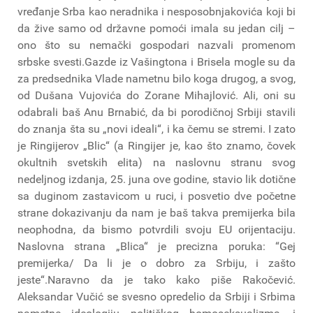
vređanje Srba kao neradnika i nesposobnjakovića koji bi
da žive samo od državne pomoći imala su jedan cilj –
ono što su nemački gospodari nazvali promenom
srbske svesti.Gazde iz Vašingtona i Brisela mogle su da
za predsednika Vlade nametnu bilo koga drugog, a svog,
od Dušana Vujovića do Zorane Mihajlović. Ali, oni su
odabrali baš Anu Brnabić, da bi porodičnoj Srbiji stavili
do znanja šta su „novi ideali“, i ka čemu se stremi. I zato
je Ringijerov „Blic“ (a Ringijer je, kao što znamo, čovek
okultnih svetskih elita) na naslovnu stranu svog
nedeljnog izdanja, 25. juna ove godine, stavio lik dotične
sa duginom zastavicom u ruci, i posvetio dve početne
strane dokazivanju da nam je baš takva premijerka bila
neophodna, da bismo potvrdili svoju EU orijentaciju.
Naslovna strana „Blica“ je precizna poruka: “Gej
premijerka/ Da li je o dobro za Srbiju, i zašto
jeste“.Naravno da je tako kako piše Rakočević.
Aleksandar Vučić se svesno opredelio da Srbiji i Srbima