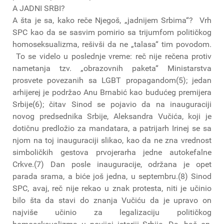
A JADNI SRBI?
A šta je sa, kako reče Njegoš, „jadnijem Srbima“? Vrh
SPC kao da se sasvim pomirio sa trijumfom političkog
homoseksualizma, rešivši da ne „talasa“ tim povodom.
To se videlo u poslednje vreme: reč nije rečena protiv
nametanja tzv. „obrazovnih paketa“ Ministarstva
prosvete povezanih sa LGBT propagandom(5); jedan
arhijerej je podržao Anu Brnabić kao budućeg premijera
Srbije(6); čitav Sinod se pojavio da na inauguraciji
novog predsednika Srbije, Aleksandra Vučića, koji je
dotičnu predložio za mandatara, a patrijarh Irinej se sa
njom na toj inauguraciji slikao, kao da ne zna vrednost
simboličkih gestova prvojerarha jedne autokefalne
Crkve.(7) Dan posle inauguracije, održana je opet
parada srama, a biće još jedna, u septembru.(8) Sinod
SPC, avaj, reč nije rekao u znak protesta, niti je učinio
bilo šta da stavi do znanja Vučiću da je upravo on
najviše učinio za legalizaciju političkog