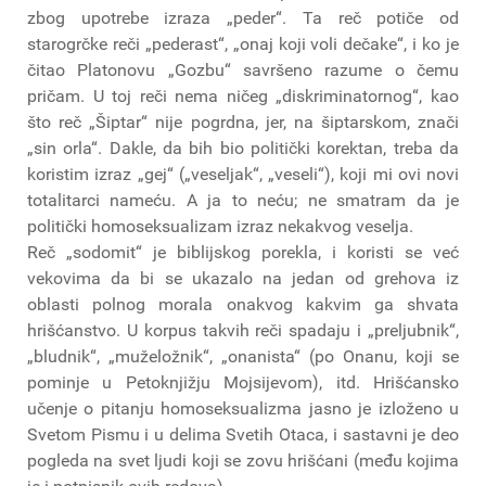
zbog upotrebe izraza „peder“. Ta reč potiče od
starogrčke reči „pederast“, „onaj koji voli dečake“, i ko je
čitao Platonovu „Gozbu“ savršeno razume o čemu
pričam. U toj reči nema ničeg „diskriminatornog“, kao
što reč „Šiptar“ nije pogrdna, jer, na šiptarskom, znači
„sin orla“. Dakle, da bih bio politički korektan, treba da
koristim izraz „gej“ („veseljak“, „veseli“), koji mi ovi novi
totalitarci nameću. A ja to neću; ne smatram da je
politički homoseksualizam izraz nekakvog veselja.
Reč „sodomit“ je biblijskog porekla, i koristi se već
vekovima da bi se ukazalo na jedan od grehova iz
oblasti polnog morala onakvog kakvim ga shvata
hrišćanstvo. U korpus takvih reči spadaju i „preljubnik“,
„bludnik“, „muželožnik“, „onanista“ (po Onanu, koji se
pominje u Petoknjižju Mojsijevom), itd. Hrišćansko
učenje o pitanju homoseksualizma jasno je izloženo u
Svetom Pismu i u delima Svetih Otaca, i sastavni je deo
pogleda na svet ljudi koji se zovu hrišćani (među kojima