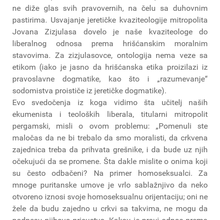
ne diže glas svih pravovernih, na čelu sa duhovnim
pastirima. Usvajanje jeretičke kvaziteologije mitropolita
Jovana Zizjulasa dovelo je naše kvaziteologe do
liberalnog odnosa prema hrišćanskim moralnim
stavovima. Za zizjulasovce, ontologija nema veze sa
etikom (iako je jasno da hrišćanska etika proizilazi iz
pravoslavne dogmatike, kao što i „razumevanje“
sodomistva proističe iz jeretičke dogmatike).
Evo svedočenja iz koga vidimo šta učitelj naših
ekumenista i teoloških liberala, titularni mitropolit
pergamski, misli o ovom problemu: „Pomenuli ste
maločas da ne bi trebalo da smo moralisti, da crkvena
zajednica treba da prihvata grešnike, i da bude uz njih
očekujući da se promene. Šta dakle mislite o onima koji
su često odbačeni? Na primer homoseksualci. Za
mnoge puritanske umove je vrlo sablažnjivo da neko
otvoreno iznosi svoje homoseksualnu orijentaciju; oni ne
žele da budu zajedno u crkvi sa takvima, ne mogu da