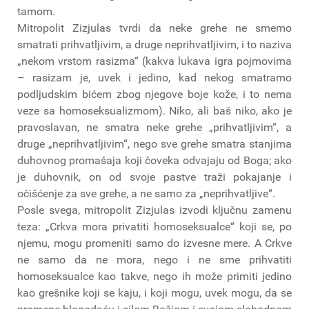
tamom.
Mitropolit Zizjulas tvrdi da neke grehe ne smemo
smatrati prihvatljivim, a druge neprihvatljivim, i to naziva
„nekom vrstom rasizma“ (kakva lukava igra pojmovima
– rasizam je, uvek i jedino, kad nekog smatramo
podljudskim bićem zbog njegove boje kože, i to nema
veze sa homoseksualizmom). Niko, ali baš niko, ako je
pravoslavan, ne smatra neke grehe „prihvatljivim“, a
druge „neprihvatljivim“, nego sve grehe smatra stanjima
duhovnog promašaja koji čoveka odvajaju od Boga; ako
je duhovnik, on od svoje pastve traži pokajanje i
očišćenje za sve grehe, a ne samo za „neprihvatljive“.
Posle svega, mitropolit Zizjulas izvodi ključnu zamenu
teza: „Crkva mora privatiti homoseksualce“ koji se, po
njemu, mogu promeniti samo do izvesne mere. A Crkve
ne samo da ne mora, nego i ne sme prihvatiti
homoseksualce kao takve, nego ih može primiti jedino
kao grešnike koji se kaju, i koji mogu, uvek mogu, da se