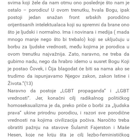
svima koji žele da nam otmu ono poslednje što nam je
ostalo – porodicu! U ovom trenutku, hvala Bogu, ipak
postoji jedan snažan front srbskih porodično
orijentisanih intelektualaca koji su spremni da brane ono
što je ljudski i normalno. Ima i novinara i medija ( mada
mnogo manje nego što bi trebalo) koji se uključuju u
borbu za ljudske vrednosti, među kojima je porodica u
ovom trenutku najvažnija. Zato, naravno, ne treba da
gubimo nadu, nego da hrabro idemo u susret Bogu Koji
je postao Čovek, i Čija blagodat će biti sa nama ako se
trudimo da ispunjavamo Njegov zakon, zakon Istine i
Života.“(13)
Naravno da postoje „LGBT propaganda“ i „LGBT
vrednosti“. Jer, konačni cilj radikalnog političkog
homoseksualizma je da, preko priče o borbi za „ljudska
prava“ ukine prirodnu porodicu, i razori sve porodične
vrednosti na kojima civilizacija počiva. Naročito treba
obratiti pažnju na stavove Šulamit Fajerston i Maše
Hesen, koje ne kriju šta je cilj lezbo-feminističkog