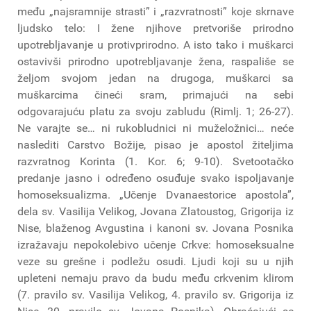
među „najsramnije strasti” i „razvratnosti” koje skrnave
ljudsko telo: I žene njihove pretvoriše prirodno
upotrebljavanje u protivprirodno. A isto tako i muškarci
ostavivši prirodno upotrebljavanje žena, raspališe se
željom svojom jedan na drugoga, muškarci sa
muškarcima čineći sram, primajući na sebi
odgovarajuću platu za svoju zabludu (Rimlj. 1; 26-27).
Ne varajte se… ni rukobludnici ni muželožnici… neće
naslediti Carstvo Božije, pisao je apostol žiteljima
razvratnog Korinta (1. Kor. 6; 9-10). Svetootačko
predanje jasno i određeno osuđuje svako ispoljavanje
homoseksualizma. „Učenje Dvanaestorice apostola”,
dela sv. Vasilija Velikog, Jovana Zlatoustog, Grigorija iz
Nise, blaženog Avgustina i kanoni sv. Jovana Posnika
izražavaju nepokolebivo učenje Crkve: homoseksualne
veze su grešne i podležu osudi. Ljudi koji su u njih
upleteni nemaju pravo da budu među crkvenim klirom
(7. pravilo sv. Vasilija Velikog, 4. pravilo sv. Grigorija iz