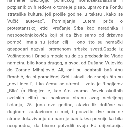
nametne ideologiju političkog homoseksualizma, i
potpisnik ovih redova o tome je pisao, upravo na Fondu
strateške kulture, još prošle godine, u tekstu „Kako se
Vučić autovao“. Pominjanja Lutera, priče o
protestantskoj etici, vređanje Srba kao neradnika i
nesposobnjakovića koji bi da žive samo od državne
pomoći imala su jedan cilj – ono što su nemački
gospodari nazvali promenom srbske svesti.Gazde iz
Vašingtona i Brisela mogle su da za predsednika Vlade
nametnu bilo koga drugog, a svog, od Dušana Vujovića
do Zorane Mihajlović. Ali, oni su odabrali baš Anu
Brnabić, da bi porodičnoj Srbiji stavili do znanja šta su
„novi ideali“, i ka čemu se stremi. I zato je Ringijerov
„Blic“ (a Ringijer je, kao što znamo, čovek okultnih
svetskih elita) na naslovnu stranu svog nedeljnog
izdanja, 25. juna ove godine, stavio lik dotične sa
duginom zastavicom u ruci, i posvetio dve početne
strane dokazivanju da nam je baš takva premijerka bila
neophodna, da bismo potvrdili svoju EU orijentaciju.