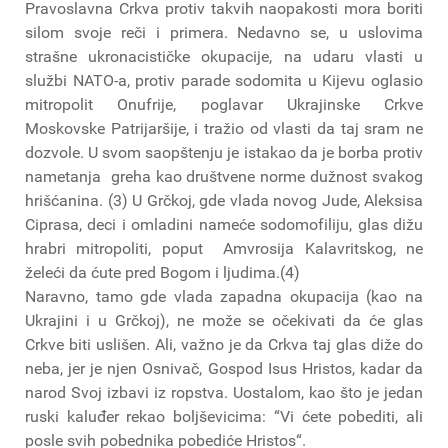
Pravoslavna Crkva protiv takvih naopakosti mora boriti
silom svoje reči i primera. Nedavno se, u uslovima
strašne ukronacističke okupacije, na udaru vlasti u
službi NATO-a, protiv parade sodomita u Kijevu oglasio
mitropolit Onufrije, poglavar Ukrajinske Crkve
Moskovske Patrijaršije, i tražio od vlasti da taj sram ne
dozvole. U svom saopštenju je istakao da je borba protiv
nametanja greha kao društvene norme dužnost svakog
hrišćanina. (3) U Grčkoj, gde vlada novog Jude, Aleksisa
Ciprasa, deci i omladini nameće sodomofiliju, glas dižu
hrabri mitropoliti, poput Amvrosija Kalavritskog, ne
želeći da ćute pred Bogom i ljudima.(4)
Naravno, tamo gde vlada zapadna okupacija (kao na
Ukrajini i u Grčkoj), ne može se očekivati da će glas
Crkve biti uslišen. Ali, važno je da Crkva taj glas diže do
neba, jer je njen Osnivač, Gospod Isus Hristos, kadar da
narod Svoj izbavi iz ropstva. Uostalom, kao što je jedan
ruski kaluđer rekao boljševicima: “Vi ćete pobediti, ali
posle svih pobednika pobediće Hristos“.