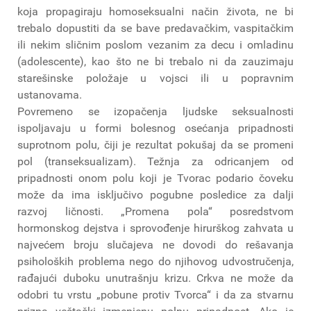
koja propagiraju homoseksualni način života, ne bi
trebalo dopustiti da se bave predavačkim, vaspitačkim
ili nekim sličnim poslom vezanim za decu i omladinu
(adolescente), kao što ne bi trebalo ni da zauzimaju
starešinske položaje u vojsci ili u popravnim
ustanovama.
Povremeno se izopačenja ljudske seksualnosti
ispoljavaju u formi bolesnog osećanja pripadnosti
suprotnom polu, čiji je rezultat pokušaj da se promeni
pol (transeksualizam). Težnja za odricanjem od
pripadnosti onom polu koji je Tvorac podario čoveku
može da ima isključivo pogubne posledice za dalji
razvoj ličnosti. „Promena pola“ posredstvom
hormonskog dejstva i sprovođenje hirurškog zahvata u
najvećem broju slučajeva ne dovodi do rešavanja
psiholoških problema nego do njihovog udvostručenja,
rađajući duboku unutrašnju krizu. Crkva ne može da
odobri tu vrstu „pobune protiv Tvorca“ i da za stvarnu