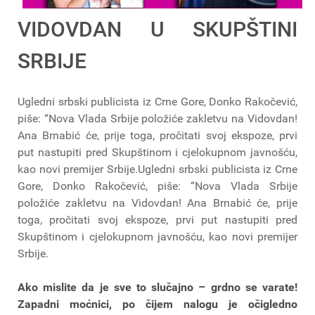
VIDOVDAN U SKUPŠTINI
SRBIJE
Ugledni srbski publicista iz Crne Gore, Donko Rakočević,
piše: “Nova Vlada Srbije položiće zakletvu na Vidovdan!
Ana Brnabić će, prije toga, pročitati svoj ekspoze, prvi
put nastupiti pred Skupštinom i cjelokupnom javnošću,
kao novi premijer Srbije.Ugledni srbski publicista iz Crne
Gore, Donko Rakočević, piše: “Nova Vlada Srbije
položiće zakletvu na Vidovdan! Ana Brnabić će, prije
toga, pročitati svoj ekspoze, prvi put nastupiti pred
Skupštinom i cjelokupnom javnošću, kao novi premijer
Srbije.
Ako mislite da je sve to slučajno – grdno se varate!
Zapadni moćnici, po čijem nalogu je očigledno