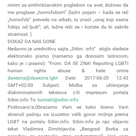
mirim sa antihrišćanskim pogledom na svet, doživeo da
me proglase „homofobom“ (lažni pojam – kada se reč
„homofob“ prevede na srbski, to znači „onaj koji oseća
fobiju od ljudi“; ali, lažne reči se i koriste da bi sakrile
stvarnost. )
DOKAZ DA NAS GONE
Nedavno je uredništvu sajta „Srbin. info“ stiglo sledeće
elektronsko pismo (namerno ga donosim latinicom,
kako je i pisano): “From: DA SE ZNA! Reporting LGBTI
human rights abuse & hate crime
dasezna@dasezna.lgbt
Date: 2017-06-20 12:43
GMT+02:00 Subject: Molba za uklanjanje
diskriminatornih tekstova i/ili impresum portala
Srbin.info To:
kontakt@srbin.info
Poštovani/a,Obraćamo Vam se kako bismo Vam
skrenuli pažnju na izuzetno velik govor mržnje prema
LGBT na portalu Srbin.info. Srbin.info je npr. objavio
tekst Vladimira Dimitrijevića „Beograd: Borba za