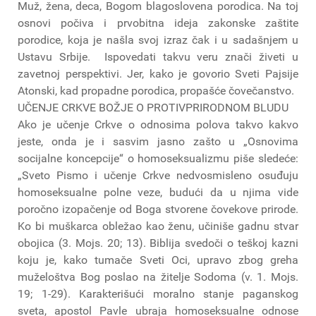
Muž, žena, deca, Bogom blagoslovena porodica. Na toj
osnovi počiva i prvobitna ideja zakonske zaštite
porodice, koja je našla svoj izraz čak i u sadašnjem u
Ustavu Srbije. Ispovedati takvu veru znači živeti u
zavetnoj perspektivi. Jer, kako je govorio Sveti Pajsije
Atonski, kad propadne porodica, propašće čovečanstvo.
UČENJE CRKVE BOŽJE O PROTIVPRIRODNOM BLUDU
Ako je učenje Crkve o odnosima polova takvo kakvo
jeste, onda je i sasvim jasno zašto u „Osnovima
socijalne koncepcije“ o homoseksualizmu piše sledeće:
„Sveto Pismo i učenje Crkve nedvosmisleno osuđuju
homoseksualne polne veze, budući da u njima vide
poročno izopačenje od Boga stvorene čovekove prirode.
Ko bi muškarca obležao kao ženu, učiniše gadnu stvar
obojica (3. Mojs. 20; 13). Biblija svedoči o teškoj kazni
koju je, kako tumače Sveti Oci, upravo zbog greha
muželoštva Bog poslao na žitelje Sodoma (v. 1. Mojs.
19; 1-29). Karakterišući moralno stanje paganskog
sveta, apostol Pavle ubraja homoseksualne odnose