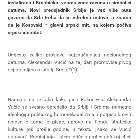
instalirana i Brnabićka, veoma vode računa o simbolici
datuma. Novi predsjednik Srbije je već više puta
govorio da Srbi treba da se odreknu mitova, a znamo
da je Kosovski – glavni srpski mit, na kojem počiva
srpski identitet.
Umjesto velike proslave najznačajnijeg nacionalnog
datuma, Aleksandar Vučić na taj dan promoviše prvog
gej premijera u istoriji Srbije.“(1)
Naravno da je tako kako piše Rakočević. Aleksandar
Vučić se svesno opredelio da Srbiji i Srbima nametne
ideologiju političkog homoseksualizma, i potpisnik ovih
redova o tome je pisao, upravo na Fondu strateške
kulture, još prošle godine, u tekstu „Kako se Vučić
autovao“. Pominjanja Lutera, priče o protestantskoj etici,