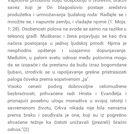
Vaplotivši prvobitnu volju Gospodnju o tvorevini, bračni
savez koji je On blagoslovio postaje sredstvo
produžetka i umnožavanja ljudskog roda: Rađajte se i
množite se, i napunite zemlju, i vladajte njome (1. Mojs.
1; 28). Osobenosti polova ne svode se samo na razlike u
telesnoj građi. Muškarac i žena pojavljuju se kao dva
načina postojanja u jednoj ljudskoj prirodi. Njima je
neophodno opštenje i uzajamno dopunjavanje.
Međutim, u palom svetu odnosi među polovima mogu
da se izopače i da prestanu da budu izraz bogomdane
ljubavi, izrodivši se u ispoljavanje grešne pristrasiosti
paloga čoveka prema sopstvenom „ja“.
Visoko ceneći podvig dobrovoljne celomudrene
bezbračnosti, prihvaćene radi Hrista i Evanđelja i
priznajući posebnu ulogu monaštva u svojoj istoriji i
savremenom životu, Crkva nikada nije bila nemarna
prema braku i osuđivala je one, koji su iz pogrešno
shvaćene težnje ka čistoti unižavali (prezreli) bračni
odnos.“(2)