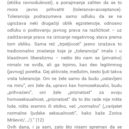
(etička ravnodušnost), a ponajmanje zahtev da se to
mora javno prihvatiti (tolerance=acceptance).
Tolerancija podrazumeva samo odluku da se ne
ugrožava neki drugačiji oblik egzistencije, odnosno
odluku o poštovanju javnog prava na različitost – uz
zadržavanje prava na izricanje negativnog stava prema
tom obliku. Sama reč „trpeljivost“ jasno izražava to
tradicionalno značenje koje je „tolerancija“ imala i u
klasičnom liberalizmu – nešto što nam se (privatno)
nimalo ne sviđa, ali ga trpimo, kao deo legitimnog
(javnog) poretka. Gej aktiviste, međutim, često ljuti takva
vrsta tolerancije. Oni ne žele samo da budu „ostavljeni
na miru“, oni žele da, upravo kao homoseksualci, budu
„prihvaćeni“, oni žele „priznatost“ za svoju
homoseksualnost, „priznatost“ da to što rade nije ništa
loše, ništa sramno ili stidno, već „normalno“ („varijetet
normalne ljudske seksualnosti“, kako kaže Zorica
Mršević/…/).“ (12)
Ovih dana, i ja sam, zato što nisam spreman da se