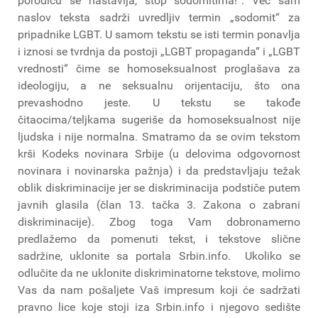
porodicu se nastavlja, stop sodomitima!“. Već sam
naslov teksta sadrži uvredljiv termin „sodomit“ za
pripadnike LGBT. U samom tekstu se isti termin ponavlja
i iznosi se tvrdnja da postoji „LGBT propaganda“ i „LGBT
vrednosti“ čime se homoseksualnost proglašava za
ideologiju, a ne seksualnu orijentaciju, što ona
prevashodno jeste. U tekstu se takođe
čitaocima/teljkama sugeriše da homoseksualnost nije
ljudska i nije normalna. Smatramo da se ovim tekstom
krši Kodeks novinara Srbije (u delovima odgovornost
novinara i novinarska pažnja) i da predstavljaju težak
oblik diskriminacije jer se diskriminacija podstiče putem
javnih glasila (član 13. tačka 3. Zakona o zabrani
diskriminacije). Zbog toga Vam dobronamerno
predlažemo da pomenuti tekst, i tekstove slične
sadržine, uklonite sa portala Srbin.info. Ukoliko se
odlučite da ne uklonite diskriminatorne tekstove, molimo
Vas da nam pošaljete Vaš impresum koji će sadržati
pravno lice koje stoji iza Srbin.info i njegovo sedište