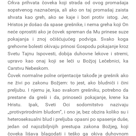
Crkva prihvata čoveka koji strada od ovog promašaja
sopstvenog naznačenja, ali ako on taj promašaj zaista
shvata kao greh, ako se kaje i bori protiv istog. Jer,
Hristos je došao da spase grešnike, i nema greha koji On
neće oprostiti ako je čovek spreman da Mu prinese suze
pokajanja i znoj očišćujućeg podviga. Svako koga
grehovne bolesti okivaju prinosi Gospodu pokajanje kroz
Svetu Tajnu Ispovesti, dobija duhovne lekove i stremi,
upravo kao onaj koji se leči u Božjoj Lečebnici, ka
Carstvu Nebeskom.
Čovek normalne polne orijentacije takođe je grešnik ako
ne živi po zakonu Božjem: to jest, ako bludniči i čini
preljubu. I njemu je, kao svakom grešniku, potrebno da
prestane da greši i da, prinoseći pokajanje, krene ka
Hristu. Ipak, Sveti Oci sodomitstvo nazivaju
„protivprirodnim bludom“, i ono je, bez obzira koliko su i
heteroseksualni blud i preljuba opasni po spasenje duše,
jedan od najozbiljnijih prestupa zakona Božjeg, koji
čoveka lišava blagodati i teško ga okiva duhovnom