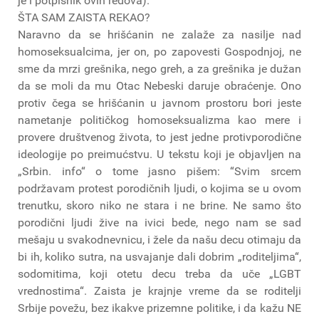
je i potpisnik ovih redova).
ŠTA SAM ZAISTA REKAO?
Naravno da se hrišćanin ne zalaže za nasilje nad
homoseksualcima, jer on, po zapovesti Gospodnjoj, ne
sme da mrzi grešnika, nego greh, a za grešnika je dužan
da se moli da mu Otac Nebeski daruje obraćenje. Ono
protiv čega se hrišćanin u javnom prostoru bori jeste
nametanje političkog homoseksualizma kao mere i
provere društvenog života, to jest jedne protivporodične
ideologije po preimućstvu. U tekstu koji je objavljen na
„Srbin. info“ o tome jasno pišem: “Svim srcem
podržavam protest porodičnih ljudi, o kojima se u ovom
trenutku, skoro niko ne stara i ne brine. Ne samo što
porodični ljudi žive na ivici bede, nego nam se sad
mešaju u svakodnevnicu, i žele da našu decu otimaju da
bi ih, koliko sutra, na usvajanje dali dobrim „roditeljima“,
sodomitima, koji otetu decu treba da uče „LGBT
vrednostima“. Zaista je krajnje vreme da se roditelji
Srbije povežu, bez ikakve prizemne politike, i da kažu NE