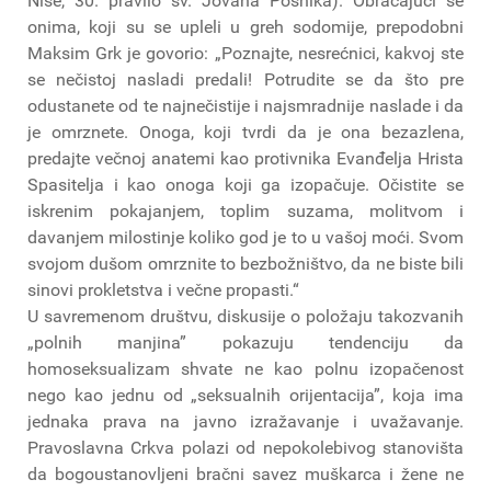
Nise, 30. pravilo sv. Jovana Posnika). Obraćajući se
onima, koji su se upleli u greh sodomije, prepodobni
Maksim Grk je govorio: „Poznajte, nesrećnici, kakvoj ste
se nečistoj nasladi predali! Potrudite se da što pre
odustanete od te najnečistije i najsmradnije naslade i da
je omrznete. Onoga, koji tvrdi da je ona bezazlena,
predajte večnoj anatemi kao protivnika Evanđelja Hrista
Spasitelja i kao onoga koji ga izopačuje. Očistite se
iskrenim pokajanjem, toplim suzama, molitvom i
davanjem milostinje koliko god je to u vašoj moći. Svom
svojom dušom omrznite to bezbožništvo, da ne biste bili
sinovi prokletstva i večne propasti.“
U savremenom društvu, diskusije o položaju takozvanih
„polnih manjina” pokazuju tendenciju da
homoseksualizam shvate ne kao polnu izopačenost
nego kao jednu od „seksualnih orijentacija”, koja ima
jednaka prava na javno izražavanje i uvažavanje.
Pravoslavna Crkva polazi od nepokolebivog stanovišta
da bogoustanovljeni bračni savez muškarca i žene ne