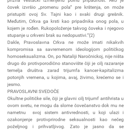
prizna veštački izmenjenu polnu pripadnost. Ako je
čovek izvršio „promenu pola“ pre krštenja, on može
pristupiti ovoj Sv. Tajni kao i svaki drugi grešnik.
Međutim, Crkva ga krsti kao pripadnika onog pola, u
kojem je rođen. Rukopoloženje takvog čoveka i njegovo
stupanje u crkveni brak su nedopustivi.“(2)
Dakle, Pravoslavna Crkva ne može imati nikakvih
kompromisa sa savremenom ideologijom političkog
homoseksualizma. On, po Nataliji Naročnickoj, nije ništa
drugo do protivporodično stanovište čiji je cilj razaranje
temelja društva zarad trijumfa kancer-kapitalizma
potonjih vremena, u kojima, avaj, živimo, krećemo se i
jesmo.
PRAVOSLAVNI SVEDOČE
Okultne političke sile, čiji je glavni cilj trijumf antihrista u
ovom svetu, ne mogu da slome čovečanstvo dok mu ne
nametnu svoj sistem antivrednosti, u koji ulazi i
ozakonjenje protivprirodne seksualnosti kao nečeg
poželjnog i prihvatljivog. Zato je jasno da se