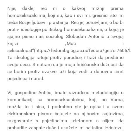
Nije, dakle, reč ni o kakvoj mržnji prema
homoseksualcima, koji su, kao i svi mi, grešnici što im
treba Božje ljubavi i praštanja. Reč je, ponavljam, o borbi
protiv ideologije političkog homoseksualizma, o kojoj je
sjajno pisao naš sociolog Slobodan Antonić u svojoj
knjizi „Moć i
seksualnost“(https://fedorabg.bg.ac.rs/fedora/get/o:7605
Ta ideologija ratuje protiv porodice, i traži da predamo
svoju decu. Smatram da je moja hrišćanska dužnost da
se borim protiv ovakve laži koja vodi u duhovnu smrt
pojedinca i narod.
Vi, gospodine Antiću, imate razrađenu metodologiju u
komunikaciji sa homoseksualcima, koji, po Vama,
možda to i nisu, i podrobno ste je opisali u svom
elektronskom pismu: četujete na njihovim sajtovima,
razgovarate s pojedincima telefonom s ciljem da
probudite zaspale duše i ukažete im na istinu Hristovu.