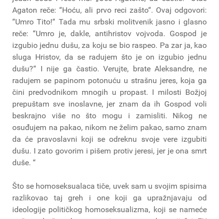
Agaton reče: “Hoću, ali prvo reci zašto“. Ovaj odgovori:
“Umro Tito!“ Tada mu srbski molitvenik jasno i glasno
reče: “Umro je, dakle, antihristov vojvoda. Gospod je
izgubio jednu dušu, za koju se bio raspeo. Pa zar ja, kao
sluga Hristov, da se radujem što je on izgubio jednu
dušu?“ I nije ga častio. Verujte, brate Aleksandre, ne
radujem se papinom potonuću u strašnu jeres, koja ga
čini predvodnikom mnogih u propast. I milosti Božjoj
prepuštam sve inoslavne, jer znam da ih Gospod voli
beskrajno više no što mogu i zamisliti. Nikog ne
osuđujem na pakao, nikom ne želim pakao, samo znam
da će pravoslavni koji se odreknu svoje vere izgubiti
dušu. I zato govorim i pišem protiv jeresi, jer je ona smrt
duše. “
Što se homoseksualaca tiče, uvek sam u svojim spisima
razlikovao taj greh i one koji ga upražnjavaju od
ideologije političkog homoseksualizma, koji se nameće