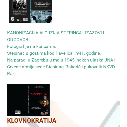
КANONIZACIJA ALOJZIJA STEPINCA - IZAZOVI I
ODGOVORI
Fotografije na koricama:
Stepinac u gostima kod Pavelića 1941. godine,
Na paradi u Zagrebu u maju 1945, nakon ulaska JNA i
Crvene armije sede Stepinac, Bakarić i pukovnik NKVD
Rak
.
KLOVNOKRATIJA