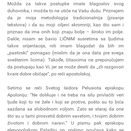
Možda za takve postupke imate blagoslov svog
duhovnika, i možda to ne utiče na Vašu dušu. Priznajem
da je moja metodologija tradicionalnija (pisanje
tekstova) i da su moji ciljevi skromniji, kao što sam i
priznao da ima onih koji znaju bolje – široko im polje.
Dakle, nisam se bavio LIČNIM susretima sa ljudima
takve orijentacije, niti imam blagodat da bih im
„pastirski“ pomagao (mislim da je ona data pre svega
sveštenim licima). Takođe, čitaocima ne preporučujem
da postupaju kao Vi, jer se može desiti da „zli razgovori
kvare dobre običaje“, po reči apostolskoj.
Setimo se reči Svetog Isidora Pelusiota episkopu
Apoloniju: “Ne dolikuje i ne treba na silu privlačiti veri
ljude koji to ne žele i koji se protive, pošto su to bića
sazdana sa slobodnom voljom. Zato se staraj da one
što su u tami prosvetiš dobrim savetom, i tvojim dobrim
životom i dobrom naravi.“ U pismu pak episkopu
elenopoljskom Paladiju on opširno poučava kako se