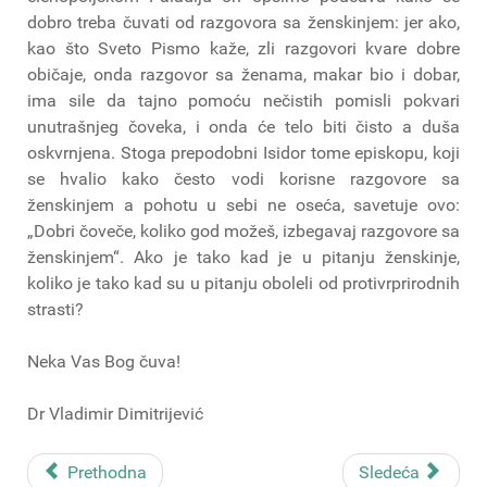
dobro treba čuvati od razgovora sa ženskinjem: jer ako,
kao što Sveto Pismo kaže, zli razgovori kvare dobre
običaje, onda razgovor sa ženama, makar bio i dobar,
ima sile da tajno pomoću nečistih pomisli pokvari
unutrašnjeg čoveka, i onda će telo biti čisto a duša
oskvrnjena. Stoga prepodobni Isidor tome episkopu, koji
se hvalio kako često vodi korisne razgovore sa
ženskinjem a pohotu u sebi ne oseća, savetuje ovo:
„Dobri čoveče, koliko god možeš, izbegavaj razgovore sa
ženskinjem“. Ako je tako kad je u pitanju ženskinje,
koliko je tako kad su u pitanju oboleli od protivrprirodnih
strasti?
Neka Vas Bog čuva!
Dr Vladimir Dimitrijević
Prethodna
Sledeća