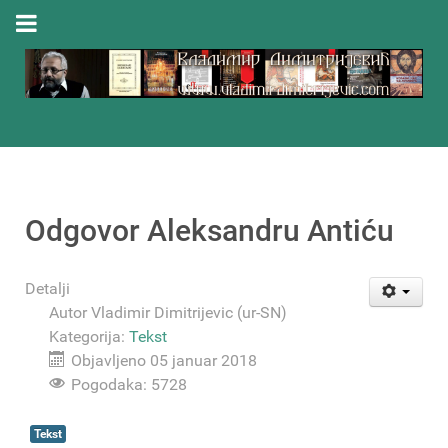
Odgovor Aleksandru Antiću
Detalji
Autor
Vladimir Dimitrijevic (ur-SN)
Kategorija:
Tekst
Objavljeno 05 januar 2018
Pogodaka: 5728
Tekst