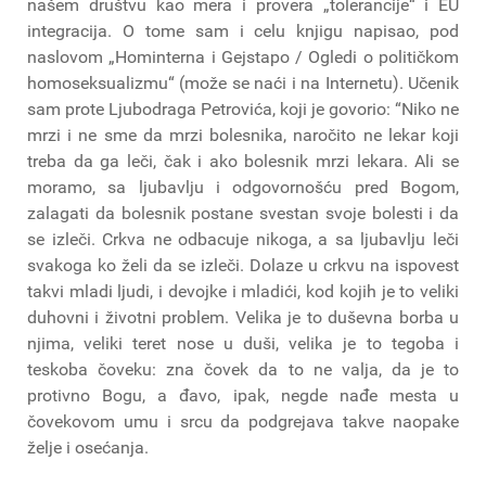
našem društvu kao mera i provera „tolerancije“ i EU
integracija. O tome sam i celu knjigu napisao, pod
naslovom „Hominterna i Gejstapo / Ogledi o političkom
homoseksualizmu“ (može se naći i na Internetu). Učenik
sam prote Ljubodraga Petrovića, koji je govorio: “Niko ne
mrzi i ne sme da mrzi bolesnika, naročito ne lekar koji
treba da ga leči, čak i ako bolesnik mrzi lekara. Ali se
moramo, sa ljubavlju i odgovornošću pred Bogom,
zalagati da bolesnik postane svestan svoje bolesti i da
se izleči. Crkva ne odbacuje nikoga, a sa ljubavlju leči
svakoga ko želi da se izleči. Dolaze u crkvu na ispovest
takvi mladi ljudi, i devojke i mladići, kod kojih je to veliki
duhovni i životni problem. Velika je to duševna borba u
njima, veliki teret nose u duši, velika je to tegoba i
teskoba čoveku: zna čovek da to ne valja, da je to
protivno Bogu, a đavo, ipak, negde nađe mesta u
čovekovom umu i srcu da podgrejava takve naopake
želje i osećanja.