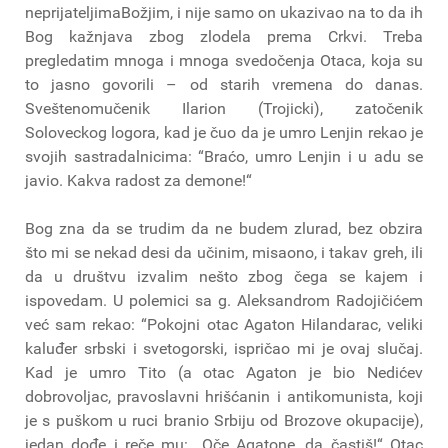
neprijateljimaBožjim, i nije samo on ukazivao na to da ih
Bog kažnjava zbog zlodela prema Crkvi. Treba
pregledatim mnoga i mnoga svedočenja Otaca, koja su
to jasno govorili – od starih vremena do danas.
Sveštenomučenik Ilarion (Trojicki), zatočenik
Soloveckog logora, kad je čuo da je umro Lenjin rekao je
svojih sastradalnicima: “Braćo, umro Lenjin i u adu se
javio. Kakva radost za demone!“
Bog zna da se trudim da ne budem zlurad, bez obzira
što mi se nekad desi da učinim, misaono, i takav greh, ili
da u društvu izvalim nešto zbog čega se kajem i
ispovedam. U polemici sa g. Aleksandrom Radojičićem
već sam rekao: “Pokojni otac Agaton Hilandarac, veliki
kaluđer srbski i svetogorski, ispričao mi je ovaj slučaj.
Kad je umro Tito (a otac Agaton je bio Nedićev
dobrovoljac, pravoslavni hrišćanin i antikomunista, koji
je s puškom u ruci branio Srbiju od Brozove okupacije),
jedan dođe i reče mu: „Oče Agatone, da častiš!“ Otac