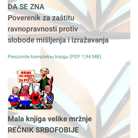
DA SE ZNA
Poverenik za zaštitu
ravnopravnosti protiv
slobode mišljenja i izražavanja
Preuzmite kompletnu knjigu (PDF 1,94 MB)
Mala knjiga velike mržnje
REČNIK SRBOFOBIJE