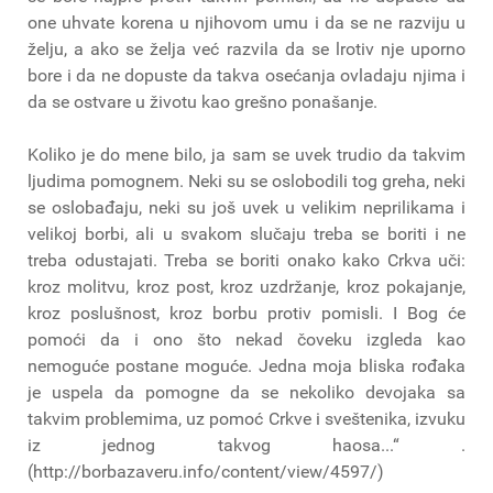
one uhvate korena u njihovom umu i da se ne razviju u
želju, a ako se želja već razvila da se lrotiv nje uporno
bore i da ne dopuste da takva osećanja ovladaju njima i
da se ostvare u životu kao grešno ponašanje.
Koliko je do mene bilo, ja sam se uvek trudio da takvim
ljudima pomognem. Neki su se oslobodili tog greha, neki
se oslobađaju, neki su još uvek u velikim neprilikama i
velikoj borbi, ali u svakom slučaju treba se boriti i ne
treba odustajati. Treba se boriti onako kako Crkva uči:
kroz molitvu, kroz post, kroz uzdržanje, kroz pokajanje,
kroz poslušnost, kroz borbu protiv pomisli. I Bog će
pomoći da i ono što nekad čoveku izgleda kao
nemoguće postane moguće. Jedna moja bliska rođaka
je uspela da pomogne da se nekoliko devojaka sa
takvim problemima, uz pomoć Crkve i sveštenika, izvuku
iz jednog takvog haosa...“ .
(http://borbazaveru.info/content/view/4597/)