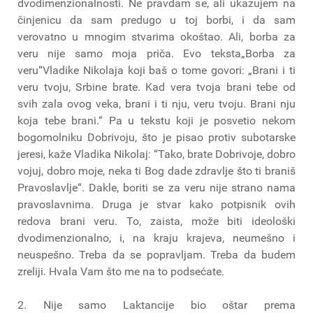
dvodimenzionalnosti. Ne pravdam se, ali ukazujem na
činjenicu da sam predugo u toj borbi, i da sam
verovatno u mnogim stvarima okoštao. Ali, borba za
veru nije samo moja priča. Evo teksta„Borba za
veru“Vladike Nikolaja koji baš o tome govori: „Brani i ti
veru tvoju, Srbine brate. Kad vera tvoja brani tebe od
svih zala ovog veka, brani i ti nju, veru tvoju. Brani nju
koja tebe brani.“ Pa u tekstu koji je posvetio nekom
bogomolniku Dobrivoju, što je pisao protiv subotarske
jeresi, kaže Vladika Nikolaj: “Tako, brate Dobrivoje, dobro
vojuj, dobro moje, neka ti Bog dade zdravlje što ti braniš
Pravoslavlje“. Dakle, boriti se za veru nije strano nama
pravoslavnima. Druga je stvar kako potpisnik ovih
redova brani veru. To, zaista, može biti ideološki
dvodimenzionalno, i, na kraju krajeva, neumešno i
neuspešno. Treba da se popravljam. Treba da budem
zreliji. Hvala Vam što me na to podsećate.
2. Nije samo Laktancije bio oštar prema