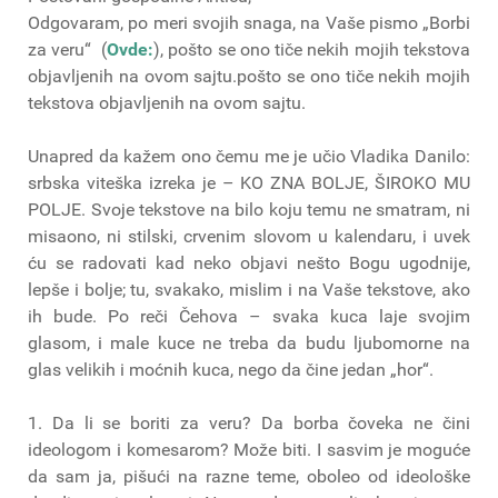
Odgovaram, po meri svojih snaga, na Vaše pismo „Borbi
za veru“
(
Ovde:
), pošto se ono tiče nekih mojih tekstova
objavljenih na ovom sajtu.pošto se ono tiče nekih mojih
tekstova objavljenih na ovom sajtu.
Unapred da kažem ono čemu me je učio Vladika Danilo:
srbska viteška izreka je – KO ZNA BOLJE, ŠIROKO MU
POLJE. Svoje tekstove na bilo koju temu ne smatram, ni
misaono, ni stilski, crvenim slovom u kalendaru, i uvek
ću se radovati kad neko objavi nešto Bogu ugodnije,
lepše i bolje; tu, svakako, mislim i na Vaše tekstove, ako
ih bude. Po reči Čehova – svaka kuca laje svojim
glasom, i male kuce ne treba da budu ljubomorne na
glas velikih i moćnih kuca, nego da čine jedan „hor“.
1. Da li se boriti za veru? Da borba čoveka ne čini
ideologom i komesarom? Može biti. I sasvim je moguće
da sam ja, pišući na razne teme, oboleo od ideološke