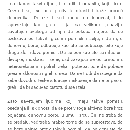
Ima danas takvih ljudi, i mladih i odraslih, koji idu u
Crkvu i koji se bore protiv te strasti i traže pomoć
duhovnika. Dolaze i kod mene na ispovest, i to
ispovedaju kao greh. I ja, sa velikom ljubavlju,
savetujem-svakoga od njih da pokuša, najpre, da se
uzdržava od takvih grešnih pomisli i želja, i da ih, u
duhovnoj borbi, odbacuje kao što se odbacuju bilo koje
druge zle i rđave pomisli. Da se bori kao što se mladići i
devojke, muškarci i žene, uzdržavajući se od prirodnih,
heteroseksualnih polnih želja i potreba, bore da pobede
grešne sklonosti i greh u sebi. Da se trudi da izbegne da
sebe dovodi u teške situacije i iskušenje da ne bi pao u
greh i da bi sačuvao čistotu duše i tela.
Zato savetujem ljudima koji imaju takve pomisli,
osećanja ili sklonosti da se protiv toga aktivno bore kroz
pojačanu duhovnu borbu u umu i srcu. Oni ne treba da
se predaju, već treba hrabro tome da se suprotstave, da
se bore najpre protiv takvih pomisli, da ne dopuste da