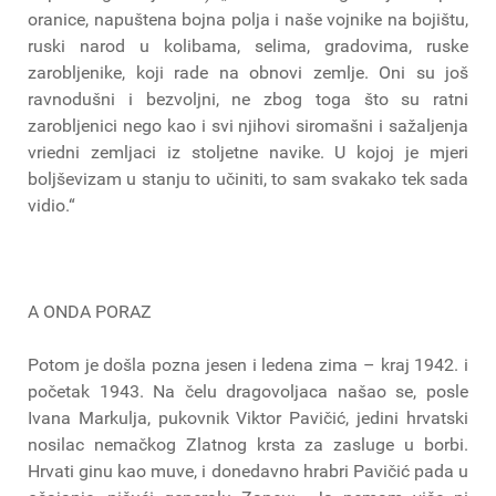
oranice, napuštena bojna polja i naše vojnike na bojištu,
ruski narod u kolibama, selima, gradovima, ruske
zarobljenike, koji rade na obnovi zemlje. Oni su još
ravnodušni i bezvoljni, ne zbog toga što su ratni
zarobljenici nego kao i svi njihovi siromašni i sažaljenja
vriedni zemljaci iz stoljetne navike. U kojoj je mjeri
boljševizam u stanju to učiniti, to sam svakako tek sada
vidio.“
A ONDA PORAZ
Potom je došla pozna jesen i ledena zima – kraj 1942. i
početak 1943. Na čelu dragovoljaca našao se, posle
Ivana Markulja, pukovnik Viktor Pavičić, jedini hrvatski
nosilac nemačkog Zlatnog krsta za zasluge u borbi.
Hrvati ginu kao muve, i donedavno hrabri Pavičić pada u