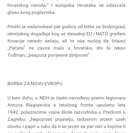
hrvatskog naroda.“ I europska Hrvatska se odazvala
glasu svog poglavnika.
Prošlo je sedamdeset pet godina od bitke za Staljingrad,
istorijskog događaja kog se današnji EU i NATO građani
Kroacije nerado sećaju, ali to nije razlog da čitaoci
„Pečata“ ne zavire malo u hrvatska, što bi rekao
Tuđman, „bespuća povijesne zbiljnosti“.
BORBA ZA NOVU EVROPU
U tom duhu, u NDH je često navođeno pismo legionara
Antuna Blagojevića s Istočnog fronta upućeno leta
1942. polaznicima vojne škole razvodnika u Prečkom u
Zagrebu: „Nepoznati prijatelju, radosnim srcem uzeh
olovku i papir u ruku da ti se javim sa par reči u kojima ti