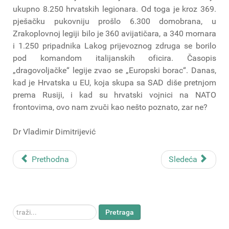
ukupno 8.250 hrvatskih legionara. Od toga je kroz 369.
pješačku pukovniju prošlo 6.300 domobrana, u
Zrakoplovnoj legiji bilo je 360 avijatičara, a 340 mornara
i 1.250 pripadnika Lakog prijevoznog zdruga se borilo
pod komandom italijanskih oficira. Časopis
„dragovoljačke“ legije zvao se „Europski borac“. Danas,
kad je Hrvatska u EU, koja skupa sa SAD diše pretnjom
prema Rusiji, i kad su hrvatski vojnici na NATO
frontovima, ovo nam zvuči kao nešto poznato, zar ne?
Dr Vladimir Dimitrijević
Prethodna
Sledeća
traži...
Pretraga