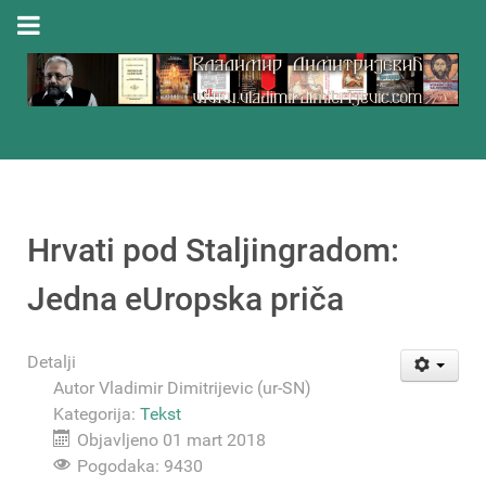
Hrvati pod Staljingradom:
Jedna eUropska priča
Detalji
Autor
Vladimir Dimitrijevic (ur-SN)
Kategorija:
Tekst
Objavljeno 01 mart 2018
Pogodaka: 9430