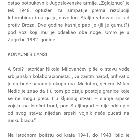
ostao potpukovnik Jugoslovenske armije. „Zglajznuo“ je
tek 1948, optužen za simpatije prema rezoluciji
Informbiroa i da ga je, navodno, Staljin vrbovao za rad
protiv Broza. Dve godine kasnije pao je (ili je gurnut?)
pod voz koji mu je odsekao obe noge. Umro je u
Zagrebu 1982. godine.
KONAČNI BILANSI
A Srbi? Istoričar Nikola Milovančev piše o stavu vođe
srbijanskih kolaboracionista: „Da zaštiti narod, prihvatio
je da bude saradnik okupatora. Međutim, general Milan
Nedić je znao da i u tom položaju postoje granice koje
se ne mogu preći. I u ključnoj stvari – slanje srpske
vojske na Istočni front, pod Staljingrad – nije odstupio
od svog stava: nijedan srpski vojnik neće pucati na
rusku braću.“
Na Istočnom bojištu od kraja 1941. do 1943. bilo je