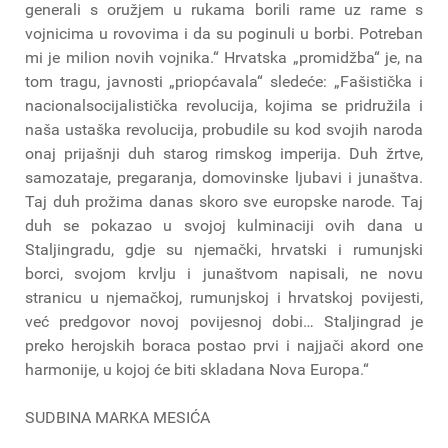
generali s oružjem u rukama borili rame uz rame s
vojnicima u rovovima i da su poginuli u borbi. Potreban
mi je milion novih vojnika.“ Hrvatska „promidžba“ je, na
tom tragu, javnosti „priopćavala“ sledeće: „Fašistička i
nacionalsocijalistička revolucija, kojima se pridružila i
naša ustaška revolucija, probudile su kod svojih naroda
onaj prijašnji duh starog rimskog imperija. Duh žrtve,
samozataje, pregaranja, domovinske ljubavi i junaštva.
Taj duh prožima danas skoro sve europske narode. Taj
duh se pokazao u svojoj kulminaciji ovih dana u
Staljingradu, gdje su njemački, hrvatski i rumunjski
borci, svojom krvlju i junaštvom napisali, ne novu
stranicu u njemačkoj, rumunjskoj i hrvatskoj povijesti,
već predgovor novoj povijesnoj dobi… Staljingrad je
preko herojskih boraca postao prvi i najjači akord one
harmonije, u kojoj će biti skladana Nova Europa.“
SUDBINA MARKA MESIĆA