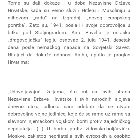
Tome su dali dokaze i u doba Nezavisne Države
Hrvatske, kada su verno služili Hitleru i Musoliniju u
njihovom „radu“ na izgradnji „novog europskog
poretka“. Zato su, 1941, poslali i svoje dobrovoljce u
bitku pod Staljingradom. Ante Pavelić je ustašku
„dragovoljačku“ legiju osnovao 2. jula 1941, desetak
dana posle nemačkog napada na Sovjetski Savez.
Hitajući da dokaže odanost Rajhu, uputio je proglas
Hrvatima:
„Udovoljavajući željama, što mi sa svih strana
Nezavisne Države Hrvatske i svih narodnih slojeva
dnevno stižu, odlučio sam odobriti da se stvore
dobrovoljne vojne jedinice, koje će se rame uz rame sa
slavnom njemačkom vojskom boriti protiv zajedničkog
neprijatelja. (…) U borbu protiv židovsko-boljševičke
Moskve, zakletog neprijatelja svih evropskih a osobito