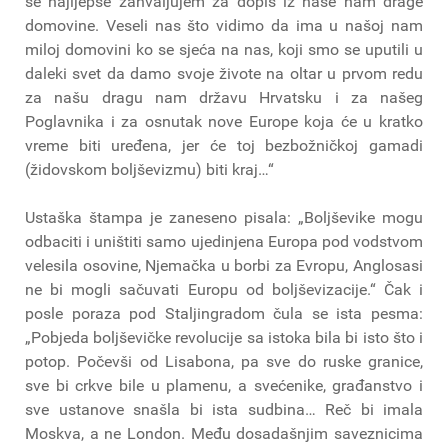
se najljepše zahvaljujem za dopis iz naše nam drage
domovine. Veseli nas što vidimo da ima u našoj nam
miloj domovini ko se sjeća na nas, koji smo se uputili u
daleki svet da damo svoje živote na oltar u prvom redu
za našu dragu nam državu Hrvatsku i za našeg
Poglavnika i za osnutak nove Europe koja će u kratko
vreme biti uređena, jer će toj bezbožničkoj gamadi
(židovskom boljševizmu) biti kraj…“
Ustaška štampa je zaneseno pisala: „Boljševike mogu
odbaciti i uništiti samo ujedinjena Europa pod vodstvom
velesila osovine, Njemačka u borbi za Evropu, Anglosasi
ne bi mogli sačuvati Europu od boljševizacije.“ Čak i
posle poraza pod Staljingradom čula se ista pesma:
„Pobjeda boljševičke revolucije sa istoka bila bi isto što i
potop. Počevši od Lisabona, pa sve do ruske granice,
sve bi crkve bile u plamenu, a svećenike, građanstvo i
sve ustanove snašla bi ista sudbina… Reč bi imala
Moskva, a ne London. Među dosadašnjim saveznicima