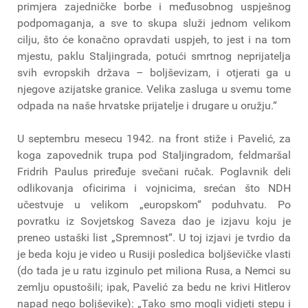
primjera zajedničke borbe i međusobnog uspješnog
podpomaganja, a sve to skupa služi jednom velikom
cilju, što će konačno opravdati uspjeh, to jest i na tom
mjestu, paklu Staljingrada, potući smrtnog neprijatelja
svih evropskih država – boljševizam, i otjerati ga u
njegove azijatske granice. Velika zasluga u svemu tome
odpada na naše hrvatske prijatelje i drugare u oružju.“
U septembru mesecu 1942. na front stiže i Pavelić, za
koga zapovednik trupa pod Staljingradom, feldmaršal
Fridrih Paulus priređuje svečani ručak. Poglavnik deli
odlikovanja oficirima i vojnicima, srećan što NDH
učestvuje u velikom „europskom“ poduhvatu. Po
povratku iz Sovjetskog Saveza dao je izjavu koju je
preneo ustaški list „Spremnost“. U toj izjavi je tvrdio da
je beda koju je video u Rusiji posledica boljševičke vlasti
(do tada je u ratu izginulo pet miliona Rusa, a Nemci su
zemlju opustošili; ipak, Pavelić za bedu ne krivi Hitlerov
napad nego boljševike): „Tako smo mogli vidjeti stepu i