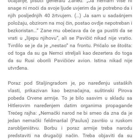
očajanje, pišući generalu Zaneu: „Ja nemam više ni
snage ni moći da svoje ljude uvjerim da je potrebno da i
njih posljednjih 40 žrtvujem. (…) Ja sam u sadašnjem
položaju, obzirom na moj čin, postao ovdje nepotreban i
bezkoristan…“ Zane mu obećava da će ga pustiti da se
vrati u „lijepu njihovu“, ali se Pavičić nikad nije vratio.
Tvrdilo se je da je „nestao“ na frontu. Pričalo se štošta:
od toga da su ga Nemci streljali kao dezertera do toga
da su Rusi oborili Pavičićev avion. Istina nikad nije
utvrđena.
Poraz pod Staljingradom je, po naređenju ustaških
vlasti, prikazivan kao beznačajna, suštinski Pirova
pobeda Crvene armije. To je bilo sasvim u skladu sa
Hitlerovim naređenjem datim organima propagande
Trećeg rajha: „Nemački narod ne bi smeo da zna da je
jedan nemački feldmaršal (Paulus) završio u ruskom
zarobljeništvu. Borbu i poraz armije treba narodu
predstaviti na drugačiji način. Treba objaviti da su