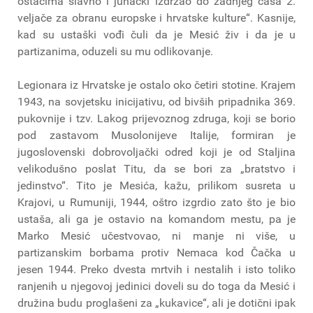
ostacima slavno i junački izdržao do zadnjeg časa 2.
veljače za obranu europske i hrvatske kulture“. Kasnije,
kad su ustaški vođi čuli da je Mesić živ i da je u
partizanima, oduzeli su mu odlikovanje.
Legionara iz Hrvatske je ostalo oko četiri stotine. Krajem
1943, na sovjetsku inicijativu, od bivših pripadnika 369.
pukovnije i tzv. Lakog prijevoznog zdruga, koji se borio
pod zastavom Musolonijeve Italije, formiran je
jugoslovenski dobrovoljački odred koji je od Staljina
velikodušno poslat Titu, da se bori za „bratstvo i
jedinstvo“. Tito je Mesića, kažu, prilikom susreta u
Krajovi, u Rumuniji, 1944, oštro izgrdio zato što je bio
ustaša, ali ga je ostavio na komandom mestu, pa je
Marko Mesić učestvovao, ni manje ni više, u
partizanskim borbama protiv Nemaca kod Čačka u
jesen 1944. Preko dvesta mrtvih i nestalih i isto toliko
ranjenih u njegovoj jedinici doveli su do toga da Mesić i
družina budu proglašeni za „kukavice“, ali je dotični ipak