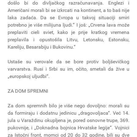
došlo bi do divljačkog razračunavanja. Englezi i
Američani morali bi se izkrcati na kontinent, a to baš nije
laka zadaća. Da se Evropa u takvoj situaciji smiri
potrebno je više milijuna ljudi.“ I još: „Crvena lava može
preplaviti cieli sviet, kako je prije kratkog vremena
preplavila i opustošila Litvu, Letonsku, Estonsku,
Kareliju, Besarabiju i Bukovinu.“
Ustaše su verovale da se bore protiv boljševičkog
varvarstva. Rusi i Srbi su im, očito, smetali da žive u
„europskoj uljudbi“.
ZA DOM SPREMNI
Za dom spremnih bilo je više nego dovoljno: morali su
da formiraju i dodatnu jedinicu „dragovoljaca“. Već 14.
jula u Varaždinu okupljena je, pored osnovne trupe, 369.
pukovnije, i „Doknadna bojnica Hrvatske legije“. Vojnici
za Istočni front, momci od 20 do 32 godine, bili su dve