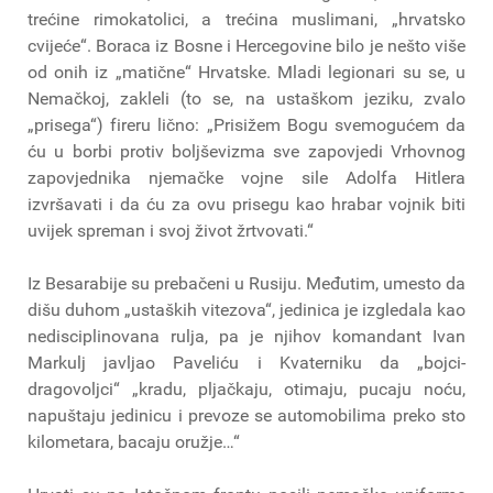
trećine rimokatolici, a trećina muslimani, „hrvatsko
cvijeće“. Boraca iz Bosne i Hercegovine bilo je nešto više
od onih iz „matične“ Hrvatske. Mladi legionari su se, u
Nemačkoj, zakleli (to se, na ustaškom jeziku, zvalo
„prisega“) fireru lično: „Prisižem Bogu svemogućem da
ću u borbi protiv boljševizma sve zapovjedi Vrhovnog
zapovjednika njemačke vojne sile Adolfa Hitlera
izvršavati i da ću za ovu prisegu kao hrabar vojnik biti
uvijek spreman i svoj život žrtvovati.“
Iz Besarabije su prebačeni u Rusiju. Međutim, umesto da
dišu duhom „ustaških vitezova“, jedinica je izgledala kao
nedisciplinovana rulja, pa je njihov komandant Ivan
Markulj javljao Paveliću i Kvaterniku da „bojci-
dragovoljci“ „kradu, pljačkaju, otimaju, pucaju noću,
napuštaju jedinicu i prevoze se automobilima preko sto
kilometara, bacaju oružje…“