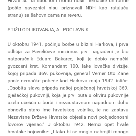
Hrvati su na Istočnom frontu nosili nemačke uniforme
(pošto saveznici nisu priznavali NDH kao ratujuću
stranu) sa šahovnicama na reveru.
STIŽU ODLIKOVANJA, A I POGLAVNIK
U oktobru 1941. počinju borbe u blizini Harkova, i prva
odličja za Pavelićeve mezimce: prvi nagrađeni je bio
natporučnik Eduard Bakarec, koji je dobio nemački
gvozdeni krst. Komandant 100. lake lovačke divizije,
kojoj pripada 369. pukovnija, general Verner Oto Zane
posle nemačke pobede kod Harkova maja 1942. ističe:
„Osobita slava pripada našoj pojačanoj hrvatskoj 369.
pješačkoj pukovniji, koja je prvi puta u okviru pukovnije
uzela učešća u borbi i nezaustavnom napadnom duhu
obnovila staro ime hrvatskog vojnika, te na zastavu
Nezavisne Države Hrvatske objesila novi pobjedonosni
lovorov vijenac.“ U oktobru 1942. Nemci opet hvale
hrvatske bojovnike: „I tako bi se moglo nabrojiti mnogo