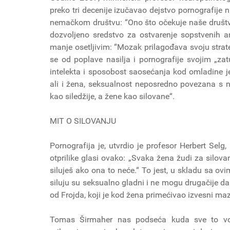
preko tri decenije izučavao dejstvo pornografije
nemačkom društvu: “Ono što očekuje naše društvo 
dozvoljeno sredstvo za ostvarenje sopstvenih a
manje osetljivim: “Mozak prilagođava svoju strate
se od poplave nasilja i pornografije svojim „zat
intelekta i sposobost saosećanja kod omladine 
ali i žena, seksualnost neposredno povezana s na
kao siledžije, a žene kao silovane“.
MIT O SILOVANJU
Pornografija je, utvrdio je profesor Herbert Selg,
otprilike glasi ovako: „Svaka žena žudi za silov
siluješ ako ona to neće.“ To jest, u skladu sa ov
siluju su seksualno gladni i ne mogu drugačije da
od Frojda, koji je kod žena primećivao izvesni m
Tomas Širmaher nas podseća kuda sve to vodi