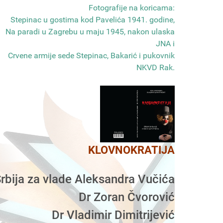
Fotografije na koricama:
Stepinac u gostima kod Pavelića 1941. godine,
Na paradi u Zagrebu u maju 1945, nakon ulaska
JNA i
Crvene armije sede Stepinac, Bakarić i pukovnik
NKVD Rak
.
KLOVNOKRATIJA
rbija za vlade Aleksandra Vučića
Dr Zoran Čvorović
Dr Vladimir Dimitrijević