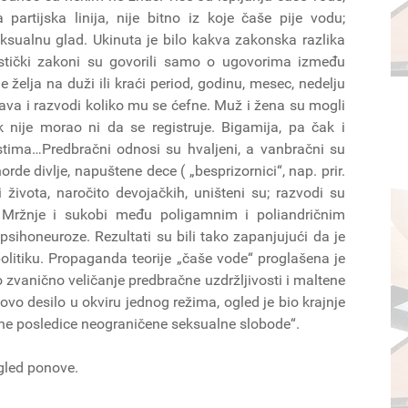
partijska linija, nije bitno iz koje čaše pije vodu;
ksualnu glad. Ukinuta je bilo kakva zakonska razlika
stički zakoni su govorili samo o ugovorima između
e želja na duži ili kraći period, godinu, mesec, nedelju
va i razvodi koliko mu se ćefne. Muž i žena su mogli
nije morao ni da se registruje. Bigamija, pa čak i
stima…Predbračni odnosi su hvaljeni, a vanbračni su
e divlje, napuštene dece ( „besprizornici“, nap. prir.
života, naročito devojačkih, uništeni su; razvodi su
. Mržnje i sukobi među poligamnim i poliandričnim
sihoneuroze. Rezultati su bili tako zapanjujući da je
olitiku. Propaganda teorije „čaše vode“ proglašena je
zvanično veličanje predbračne uzdržljivosti i maltene
vo desilo u okviru jednog režima, ogled je bio krajnje
ne posledice neograničene seksualne slobode“.
ogled ponove.