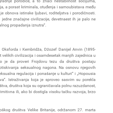
gradnje porodice, a to znači nestabilnost socijuma,
ja, a porast kriminala, otuđenja i samoubistava među
obnova istinske ljubavi, roditeljstva i porodičnosti.
 jedne značajne civilizacije, devetnaest ih je palo ne
alnog propadanja iznutra“.
or Oksforda i Kembridža, Džozef Danijel Anvin (1895-
 velikih civilizacija i osamdesetak manjih zajednica u
o je da proveri Frojdovu tezu da društva postaju
otiskivanja seksualnog nagona. Na osnovu njegovih
„Seksualna regulacija i ponašanje u kulturi“ i „Hopousia
va“. Istraživanja koja je sproveo sasvim su porekla
va, društva koja su ograničavala polnu razuzdanost,
imitivna ili, ako bi dostigla visoku tačku razvoja, brzo
kog društva Velike Britanije, održanom 27. marta