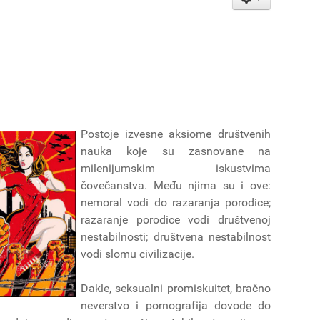
Postoje izvesne aksiome društvenih
nauka koje su zasnovane na
milenijumskim iskustvima
čovečanstva. Među njima su i ove:
nemoral vodi do razaranja porodice;
razaranje porodice vodi društvenoj
nestabilnosti; društvena nestabilnost
vodi slomu civilizacije.
Dakle, seksualni promiskuitet, bračno
neverstvo i pornografija dovode do