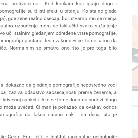
ema protivnicima… Kod kockara koji igraju dugo i
ografije su ti isti efekti u pitanju. Ko stalno gleda
ja), gde žene realno osećaju bol, stvarno mu se menja
ualno uzbuđenje mora se isključiti svako sažaljenje
ovo uči stalnim gledanjem određene vrste pornografije.
 pornografija postane deo svakodnevice, to ne samo da
iće. Normalnim se smatra ono što je pre toga bilo
ada, dokazao da gledanje pornografije neposredno vodi
raca izaziva odsustvo saosećajnosti prema ženama, a
e krivičnoj sankciji. Ako se tome doda da sudovi blago
lako može uvećati. Cilman je pokazao da ovakav odnos
rnografije da lakše nasrnu čak i na decu, što je
 Georg Ertel, čiji je Institut racionalne psihologije