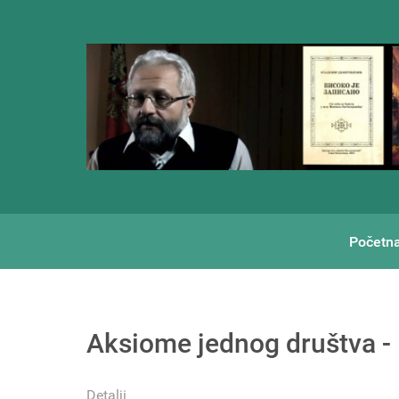
Početn
Aksiome jednog društva 
Detalji