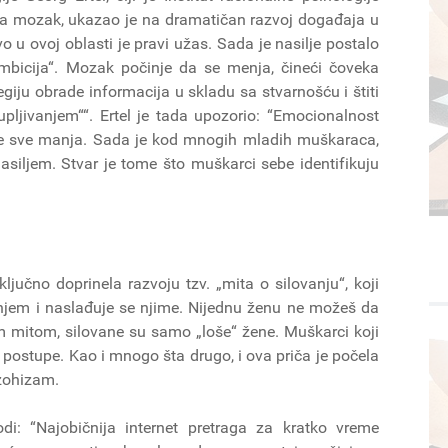
 na mozak, ukazao je na dramatičan razvoj događaja u
u ovoj oblasti je pravi užas. Sada je nasilje postalo
mbicija“. Mozak počinje da se menja, čineći čoveka
giju obrade informacija u skladu sa stvarnošću i štiti
upljivanjem““. Ertel je tada upozorio: “Emocionalnost
je sve manja. Sada je kod mnogih mladih muškaraca,
siljem. Stvar je tome što muškarci sebe identifikuju
 ključno doprinela razvoju tzv. „mita o silovanju“, koji
anjem i naslađuje se njime. Nijednu ženu ne možeš da
im mitom, silovane su samo „loše“ žene. Muškarci koji
 postupe. Kao i mnogo šta drugo, i ova priča je počela
azohizam.
: “Najobičnija internet pretraga za kratko vreme