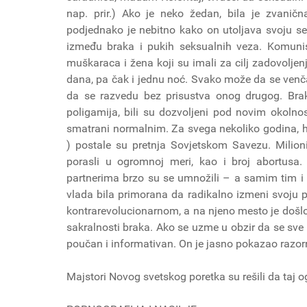
nap. prir.) Ako je neko žedan, bila je zvanična 
podjednako je nebitno kako on utoljava svoju se
između braka i pukih seksualnih veza. Komuni
muškaraca i žena koji su imali za cilj zadovoljenj
dana, pa čak i jednu noć. Svako može da se venča
da se razvedu bez prisustva onog drugog. Brak 
poligamija, bili su dozvoljeni pod novim okolno
smatrani normalnim. Za svega nekoliko godina, hord
) postale su pretnja Sovjetskom Savezu. Milioni 
porasli u ogromnoj meri, kao i broj abortusa
partnerima brzo su se umnožili – a samim tim i p
vlada bila primorana da radikalno izmeni svoju p
kontrarevolucionarnom, a na njeno mesto je došlo 
sakralnosti braka. Ako se uzme u obzir da se sve o
poučan i informativan. On je jasno pokazao razor
Majstori Novog svetskog poretka su rešili da taj 