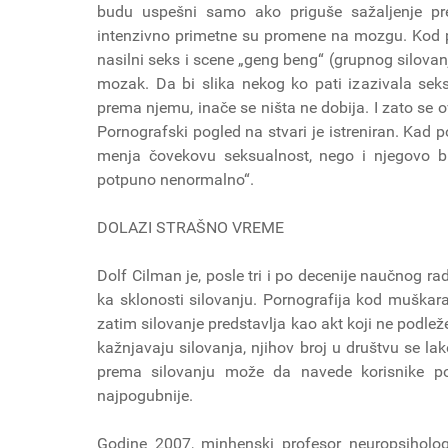
budu uspešni samo ako priguše sažaljenje pr
intenzivno primetne su promene na mozgu. Kod porn
nasilni seks i scene „geng beng“ (grupnog silovan
mozak. Da bi slika nekog ko pati izazivala seks
prema njemu, inače se ništa ne dobija. I zato se 
Pornografski pogled na stvari je istreniran. Kad
menja čovekovu seksualnost, nego i njegovo b
potpuno nenormalno“.
DOLAZI STRAŠNO VREME
Dolf Cilman je, posle tri i po decenije naučnog r
ka sklonosti silovanju. Pornografija kod muška
zatim silovanje predstavlja kao akt koji ne podlež
kažnjavaju silovanja, njihov broj u društvu se 
prema silovanju može da navede korisnike po
najpogubnije.
Godine 2007, minhenski profesor neuropsihologije