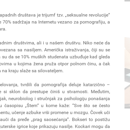
adnih društava je trijumf tzv. „seksualne revolucije“
 70% sadržaja na Internetu vezano za pornografiju, a
ara.
dnim društvima, ali i u našem društvu. Niko neće da
vezana sa nasiljem. Američka istraživanja, čiji su se
ala su da se 10% muških studenata uzbuđuje kad gleda
lmovima u kojima žena pruža otpor polnom činu, a čak
 na kraju slaže sa silovateljem.
lovanja, tvrdili da pornografija deluje katarzično –
e si sklon da prestupe činiš u stvarnosti. Međutim,
jak, neurobiolog i stručnjak za psihologiju ponašanja
rvju časopisu „Štern“ u kome kaže: “Sve što se često
umentu, učenje azbuke vrši promene u mozgu. Čovek uči
auči da pređe „prag saosećanja“. Bokseri to postižu
terske igrice koje prikazuju nasilje. Kockari mogu da