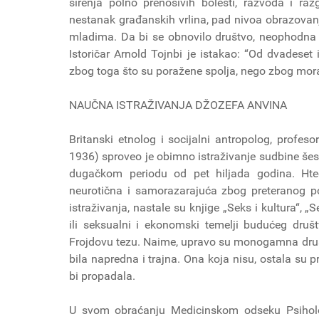
širenja polno prenosivih bolesti, razvoda i raz
nestanak građanskih vrlina, pad nivoa obrazovan
mladima. Da bi se obnovilo društvo, neophodna je 
Istoričar Arnold Tojnbi je istakao: “Od dvadeset i
zbog toga što su poražene spolja, nego zbog mor
NAUČNA ISTRAŽIVANJA DŽOZEFA ANVINA
Britanski etnolog i socijalni antropolog, profes
1936) sproveo je obimno istraživanje sudbine šest
dugačkom periodu od pet hiljada godina. Hte
neurotična i samorazarajuća zbog preteranog p
istraživanja, nastale su knjige „Seks i kultura“, 
ili seksualni i ekonomski temelji budućeg društ
Frojdovu tezu. Naime, upravo su monogamna društ
bila napredna i trajna. Ona koja nisu, ostala su pr
bi propadala.
U svom obraćanju Medicinskom odseku Psihološ