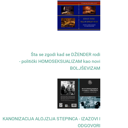
Šta se zgodi kad se DŽENDER rodi
- politički HOMOSEKSUALIZAM kao novi
BOLJŠEVIZAM
КANONIZACIJA ALOJZIJA STEPINCA - IZAZOVI I
ODGOVORI