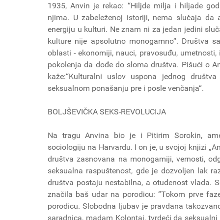
1935, Anvin je rekao: “Hiljde milja i hiljade g
njima. U zabeleženoj istoriji, nema slučaja d
energiju u kulturi. Ne znam ni za jedan jedini slu
kulture nije apsolutno monogamno“. Društva s
oblasti - ekonomiji, nauci, pravosuđu, umetnosti,
pokolenja da dođe do sloma društva. Pišući o Anv
kaže:“Kulturalni uslov uspona jednog društva
seksualnom ponašanju pre i posle venčanja“.
BOLJŠEVIČKA SEKS-REVOLUCIJA
Na tragu Anvina bio je i Pitirim Sorokin, ame
sociologiju na Harvardu. I on je, u svojoj knjizi 
društva zasnovana na monogamiji, vernosti, odgo
seksualna raspuštenost, gde je dozvoljen lak ra
društva postaju nestabilna, a otuđenost vlada. So
značila baš udar na porodicu: “Tokom prve faze r
porodicu. Slobodna ljubav je pravdana takozvanom
saradnica, madam Kolontaj, tvrdeći da seksualni 