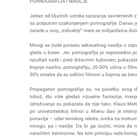
PORNOGRAFIJA I NASILJE
Jedan od ključnih uzroka razaranja savremenih zap
sa potpunim ozakonjenjem pornografije. Danas je
zarade u ovoj „industriji“ mere se milijardama dol
Mnogi se čude porastu seksualnog nasilja u zapa
gleda u koren. Jer, pornografija je neposredno po
rezultati našli i pred državnim tužiocem, pokaz
krajnje nasilnu pornografiju, 20-30% uživa u fi
50% smatra da su odlični filmovi u kojima se žena
Propagatori pornografije su, na početku svog de
tobož, što više gledaš vizuelne fantazije, manj
istraživanja su pokazala da nije tako. Klaus Mati
pri univerzitetskoj klinici u Ahenu dao je inte
ponavlja – udar teniskog reketa, svirka na instr
mnogo, pa i nasilje. Da bi ga izučio, mora da n
naročitim treninzima. Na tom principu rade kompju