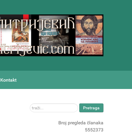
Kontakt
traži...
Pretraga
Broj pregleda članaka
5552373