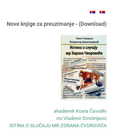
Nove knjige za preuzimanje - (Download)
akademik Kosta Čavoški
mr Vladimir Dimitrijević
ISTINA O SLUČAJU MR ZORANA ČVOROVIĆA