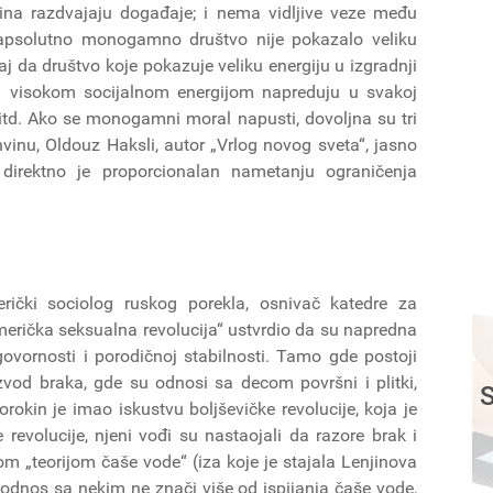
odina razdvajaju događaje; i nema vidljive veze među
a apsolutno monogamno društvo nije pokazalo veliku
čaj da društvo koje pokazuje veliku energiju u izgradnji
a visokom socijalnom energijom napreduju u svakoj
 itd. Ako se monogamni moral napusti, dovoljna su tri
inu, Oldouz Haksli, autor „Vrlog novog sveta“, jasno
 direktno je proporcionalan nametanju ograničenja
rički sociolog ruskog porekla, osnivač katedre za
„Američka seksualna revolucija“ ustvrdio da su napredna
vornosti i porodičnoj stabilnosti. Tamo gde postoji
zvod braka, gde su odnosi sa decom površni i plitki,
S
rokin je imao iskustvu boljševičke revolucije, koja je
evolucije, njeni vođi su nastaojali da razore brak i
 „teorijom čaše vode“ (iza koje je stajala Lenjinova
odnos sa nekim ne znači više od ispijanja čaše vode,