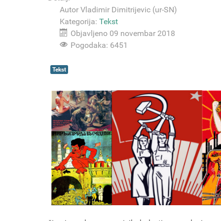
Autor
Vladimir Dimitrijevic (ur-SN)
Kategorija:
Tekst
Objavljeno 09 novembar 2018
Pogodaka: 6451
Tekst