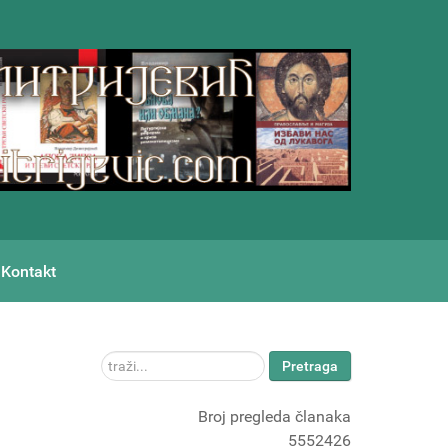
Kontakt
traži...
Pretraga
Broj pregleda članaka
5552426