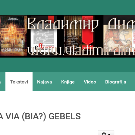
a
Tekstovi
Najava
Knjige
Video
Biografija
 VIA (BIA?) GEBELS