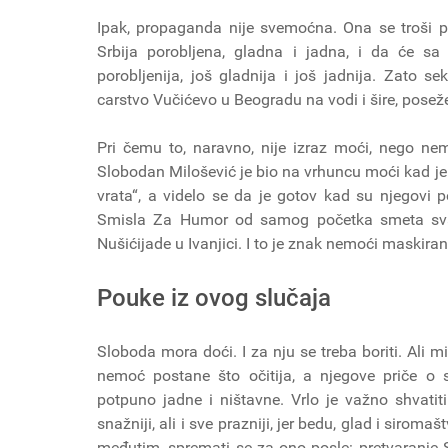
Ipak, propaganda nije svemoćna. Ona se troši p
Srbija porobljena, gladna i jadna, i da će s
porobljenija, još gladnija i još jadnija. Zato s
carstvo Vučićevo u Beogradu na vodi i šire, pose
Pri čemu to, naravno, nije izraz moći, nego nemo
Slobodan Milošević je bio na vrhuncu moći kad je
vrata“, a videlo se da je gotov kad su njegovi p
Smisla Za Humor od samog početka smeta svak
Nušićijade u Ivanjici. I to je znak nemoći maskira
Pouke iz ovog slučaja
Sloboda mora doći. I za nju se treba boriti. Ali m
nemoć postane što očitija, a njegove priče o s
potpuno jadne i ništavne. Vrlo je važno shvatit
snažniji, ali i sve prazniji, jer bedu, glad i siro
međutim, spremati se za ono posle: pretvaranje S