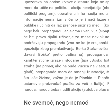
upozorava na obrise krvave diktature koja se s
mora da utiče na politiku i akciju neprijatelja (o
politički program); operativna informacija mor
informacije nema, izmislićemo je, i naći lažne
publike i učiniti da laž prenose priznati mediji (ko
nego belu propagandu jer je crna uverljivija (sipajt
će biti pravo rijaliti uživanje za mase navinkut
podržavaju propagandu (zna se ko je srbijanski L
opozicije zbog premlaćivanja Borka Stefanovića p
„krvavi Boško“ pretio batinama); propaganda
karakteristične izraze i slogane (tipa „Boško lj
straha (na primer, ako ne bude Vučića na vlasti, iz
gladi); propaganda mora da smanji frustracije, š
što loše živimo, važno je da je Pinokio – Pinoče
ustanovio proizvođač praška za veš iz Italije
naroda, narodu treba nuditi akciju (autobus plus s
Ne svemoć, nego nemoć