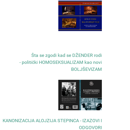
Šta se zgodi kad se DŽENDER rodi
- politički HOMOSEKSUALIZAM kao novi
BOLJŠEVIZAM
КANONIZACIJA ALOJZIJA STEPINCA - IZAZOVI I
ODGOVORI