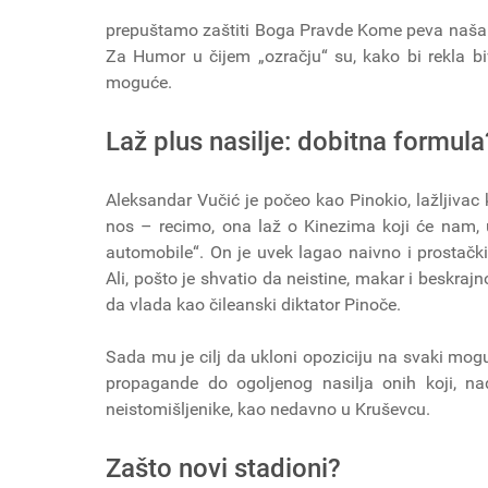
prepuštamo zaštiti Boga Pravde Kome peva naša h
Za Humor u čijem „ozračju“ su, kako bi rekla bi
moguće.
Laž plus nasilje: dobitna formula
Aleksandar Vučić je počeo kao Pinokio, lažljiva
nos – recimo, ona laž o Kinezima koji će nam, 
automobile“. On je uvek lagao naivno i prostački
Ali, pošto je shvatio da neistine, makar i beskraj
da vlada kao čileanski diktator Pinoče.
Sada mu je cilj da ukloni opoziciju na svaki mogu
propagande do ogoljenog nasilja onih koji, na
neistomišljenike, kao nedavno u Kruševcu.
Zašto novi stadioni?