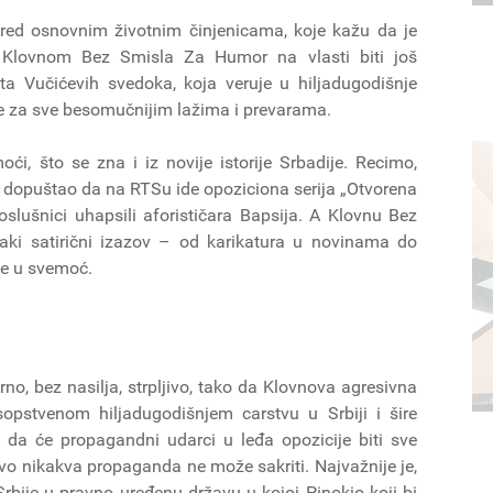
red osnovnim životnim činjenicama, koje kažu da je
a Klovnom Bez Smisla Za Humor na vlasti biti još
ekta Vučićevih svedoka, koja veruje u hiljadugodišnje
že za sve besomučnijim lažima i prevarama.
ći, što se zna i iz novije istorije Srbadije. Recimo,
 dopuštao da na RTSu ide opoziciona serija „Otvorena
oslušnici uhapsili aforističara Bapsija. A Klovnu Bez
i satirični izazov – od karikatura u novinama do
ne u svemoć.
irno, bez nasilja, strpljivo, tako da Klovnova agresivna
opstvenom hiljadugodišnjem carstvu u Srbiji i šire
i da će propagandni udarci u leđa opozicije biti sve
maštvo nikakva propaganda ne može sakriti. Najvažnije je,
rbije u pravno uređenu državu u kojoj Pinokio koji bi