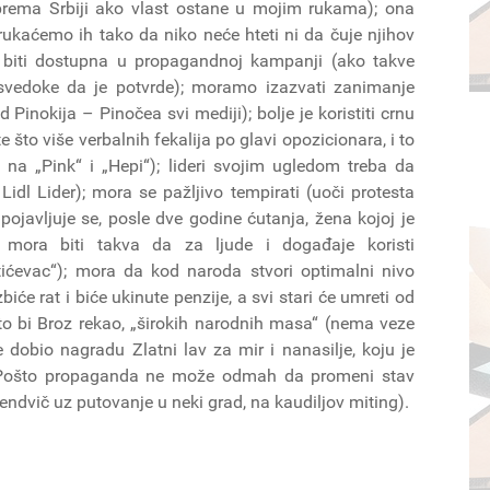
prema Srbiji ako vlast ostane u mojim rukama); ona
brukaćemo ih tako da niko neće hteti ni da čuje njihov
a biti dostupna u propagandnoj kampanji (ako takve
 svedoke da je potvrde); moramo izazvati zanimanje
d Pinokija – Pinočea svi mediji); bolje je koristiti crnu
e što više verbalnih fekalija po glavi opozicionara, i to
e na „Pink“ i „Hepi“); lideri svojim ugledom treba da
idl Lider); mora se pažljivo tempirati (uoči protesta
ojavljuje se, posle dve godine ćutanja, žena kojoj je
 mora biti takva da za ljude i događaje koristi
otićevac“); mora da kod naroda stvori optimalni nivo
biće rat i biće ukinute penzije, a svi stari će umreti od
to bi Broz rekao, „širokih narodnih masa“ (nema veze
 dobio nagradu Zlatni lav za mir i nanasilje, koju je
). Pošto propaganda ne može odmah da promeni stav
endvič uz putovanje u neki grad, na kaudiljov miting).