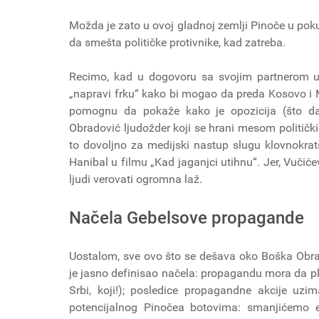
Možda je zato u ovoj gladnoj zemlji Pinoče u pok
da smešta političke protivnike, kad zatreba.
Recimo, kad u dogovoru sa svojim partnerom 
„napravi frku“ kako bi mogao da preda Kosovo i M
pomognu da pokaže kako je opozicija (što da
Obradović ljudožder koji se hrani mesom političkih
to dovoljno za medijski nastup slugu klovnokra
Hanibal u filmu „Kad jaganjci utihnu“. Jer, Vučićev
ljudi verovati ogromna laž.
Načela Gebelsove propagande
Uostalom, sve ovo što se dešava oko Boška Obra
je jasno definisao načela: propagandu mora da pla
Srbi, koji!); posledice propagandne akcije uzi
potencijalnog Pinočea botovima: smanjićemo e