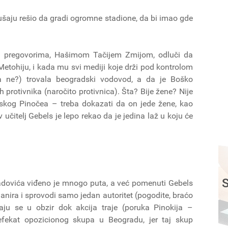
ušaju rešio da gradi ogromne stadione, da bi imao gde
u pregovorima, Hašimom Tačijem Zmijom, odluči da
etohiju, i kada mu svi mediji koje drži pod kontrolom
 ne?) trovala beogradski vodovod, a da je Boško
 protivnika (naročito protivnica). Šta? Bije žene? Nije
tskog Pinočea – treba dokazati da on jede žene, kao
 učitelj Gebels je lepo rekao da je jedina laž u koju će
S
dovića viđeno je mnogo puta, a već pomenuti Gebels
nira i sprovodi samo jedan autoritet (pogodite, braćo
maju se u obzir dok akcija traje (poruka Pinokija –
fekat opozicionog skupa u Beogradu, jer taj skup