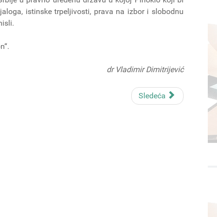
jaloga, istinske trpeljivosti, prava na izbor i slobodnu
isli.
n“.
dr Vladimir Dimitrijević
Sledeća