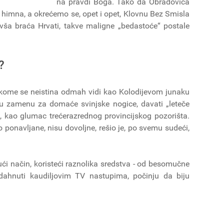
na pravdi Boga. Tako da Obradovića
imna, a okrećemo se, opet i opet, Klovnu Bez Smisla
vša braća Hrvati, takve maligne „bedastoće“ postale
?
c kome se neistina odmah vidi kao Kolodijevom junaku
u zamenu za domaće svinjske nogice, davati „leteče
, kao glumac trećerazrednog provincijskog pozorišta.
no ponavljane, nisu dovoljne, rešio je, po svemu sudeći,
ći način, koristeći raznolika sredstva - od besomučne
dahnuti kaudiljovim TV nastupima, počinju da biju