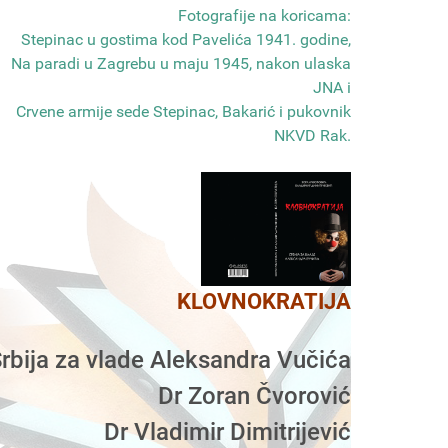
Fotografije na koricama:
Stepinac u gostima kod Pavelića 1941. godine,
Na paradi u Zagrebu u maju 1945, nakon ulaska
JNA i
Crvene armije sede Stepinac, Bakarić i pukovnik
NKVD Rak
.
KLOVNOKRATIJA
rbija za vlade Aleksandra Vučića
Dr Zoran Čvorović
Dr Vladimir Dimitrijević