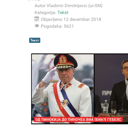
Autor
Vladimir Dimitrijevic (ur-SN)
Kategorija:
Tekst
Objavljeno 12 decembar 2018
Pogodaka: 5621
Текст