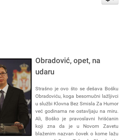
Obradović, opet, na
udaru
Strašno je ovo što se dešava Bošku
Obradoviću, koga besomučni lažljivci
u službi Klovna Bez Smisla Za Humor
već godinama ne ostavljaju na miru.
Ali, Boško je pravoslavni hrišćanin
koji zna da je u Novom Zavetu
blaženim nazvan čovek o kome lažu