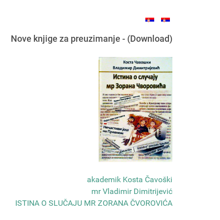
Nove knjige za preuzimanje - (Download)
akademik Kosta Čavoški
mr Vladimir Dimitrijević
ISTINA O SLUČAJU MR ZORANA ČVOROVIĆA