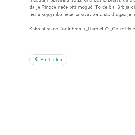
da je Pinoče neće biti moguć. To će biti Srbija di
reč, u kojoj niko neće ići krvav zato što drugačije m
Kako bi rekao Fortinbras u „Hamletu“: „Go softly o
Prethodna