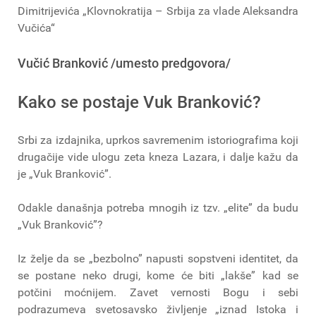
Dimitrijevića „Klovnokratija – Srbija za vlade Aleksandra
Vučića“
Vučić Branković /umesto predgovora/
Kako se postaje Vuk Branković?
Srbi za izdajnika, uprkos savremenim istoriografima koji
drugačije vide ulogu zeta kneza Lazara, i dalje kažu da
je „Vuk Branković”.
Odakle današnja potreba mnogih iz tzv. „elite” da budu
„Vuk Branković”?
Iz želje da se „bezbolno” napusti sopstveni identitet, da
se postane neko drugi, kome će biti „lakše” kad se
potčini moćnijem. Zavet vernosti Bogu i sebi
podrazumeva svetosavsko življenje „iznad Istoka i