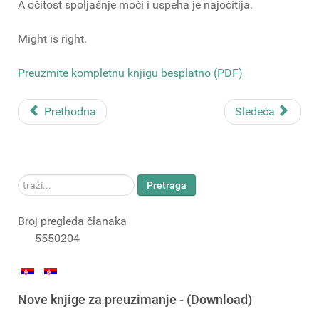
A očitost spoljašnje moći i uspeha je najočitija.
Might is right.
Preuzmite kompletnu knjigu besplatno (PDF)
Prethodna
Sledeća
traži...
Pretraga
Broj pregleda članaka
5550204
Nove knjige za preuzimanje - (Download)