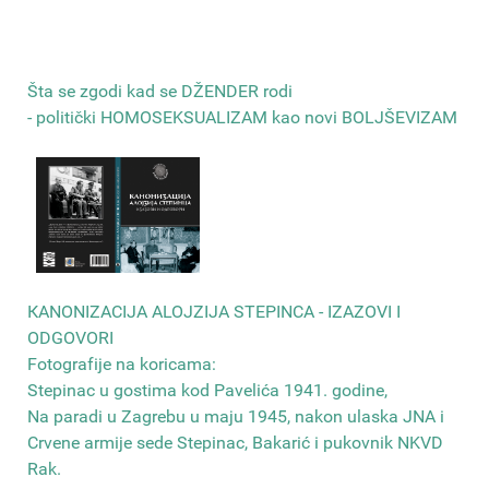
Šta se zgodi kad se DŽENDER rodi
- politički HOMOSEKSUALIZAM kao novi BOLJŠEVIZAM
КANONIZACIJA ALOJZIJA STEPINCA - IZAZOVI I
ODGOVORI
Fotografije na koricama:
Stepinac u gostima kod Pavelića 1941. godine,
Na paradi u Zagrebu u maju 1945, nakon ulaska JNA i
Crvene armije sede Stepinac, Bakarić i pukovnik NKVD
Rak
.