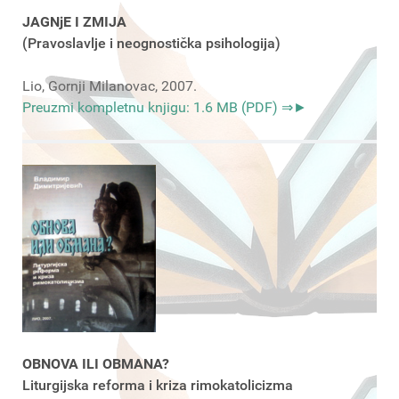
JAGNjE I ZMIJA
(Pravoslavlje i neognostička psihologija)
Lio, Gornji Milanovac, 2007.
Preuzmi kompletnu knjigu: 1.6 MB (PDF) ⇒►
OBNOVA ILI OBMANA?
Liturgijska reforma i kriza rimokatolicizma