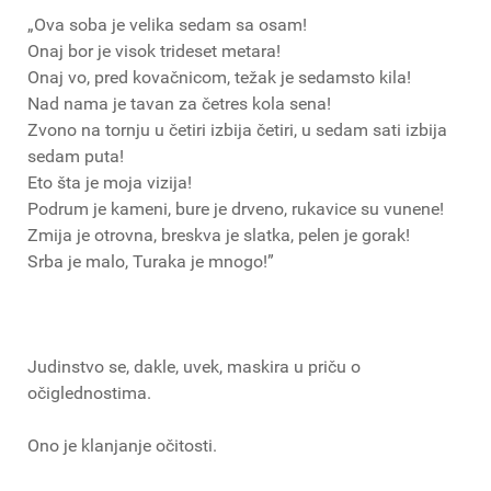
„Ova soba je velika sedam sa osam!
Onaj bor je visok trideset metara!
Onaj vo, pred kovačnicom, težak je sedamsto kila!
Nad nama je tavan za četres kola sena!
Zvono na tornju u četiri izbija četiri, u sedam sati izbija
sedam puta!
Eto šta je moja vizija!
Podrum je kameni, bure je drveno, rukavice su vunene!
Zmija je otrovna, breskva je slatka, pelen je gorak!
Srba je malo, Turaka je mnogo!”
Judinstvo se, dakle, uvek, maskira u priču o
očiglednostima.
Ono je klanjanje očitosti.