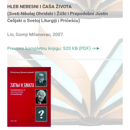
HLEB NEBESNI I ČAŠA ŽIVOTA
(Sveti Nikolaj Ohridski i Žički i Prepodobni Justin
Ćelijski o Svetoj Liturgiji i Pričešću)
Lio, Gornji Milanovac, 2007.
Preuzmi kompletnu knjigu: 520 KB (PDF) ⇒►