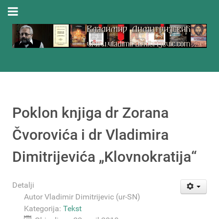
Poklon knjiga dr Zorana
Čvorovića i dr Vladimira
Dimitrijevića „Klovnokratija“
Detalji
Autor
Vladimir Dimitrijevic (ur-SN)
Kategorija:
Tekst