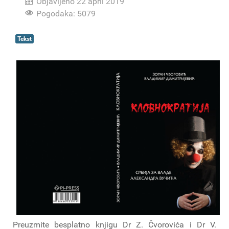
Objavljeno 22 april 2019
Pogodaka: 5079
Tekst
Preuzmite besplatno knjigu Dr Z. Čvorovića i Dr V.