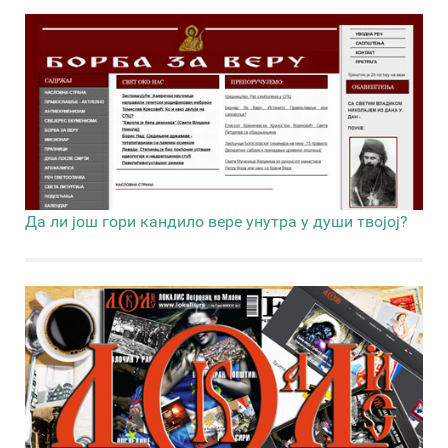
Да ли још гори кандило вере унутра у души твојој?