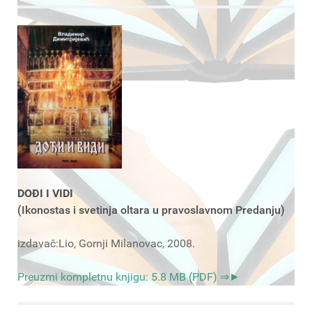
DOĐI I VIDI
(Ikonostas i svetinja oltara u pravoslavnom Predanju)
izdavač:Lio, Gornji Milanovac, 2008.
Preuzmi kompletnu knjigu: 5.8 MB (PDF) ⇒►