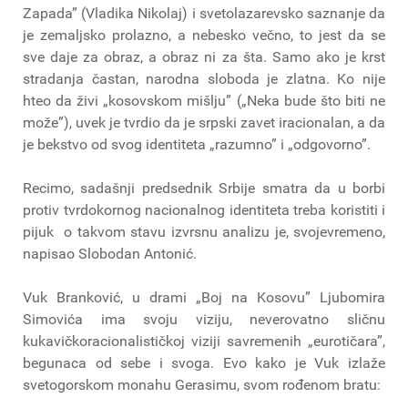
Zapada” (Vladika Nikolaj) i svetolazarevsko saznanje da
je zemaljsko prolazno, a nebesko večno, to jest da se
sve daje za obraz, a obraz ni za šta. Samo ako je krst
stradanja častan, narodna sloboda je zlatna. Ko nije
hteo da živi „kosovskom mišlju” („Neka bude što biti ne
može”), uvek je tvrdio da je srpski zavet iracionalan, a da
je bekstvo od svog identiteta „razumno” i „odgovorno”.
Recimo, sadašnji predsednik Srbije smatra da u borbi
protiv tvrdokornog nacionalnog identiteta treba koristiti i
pijuk ­ o takvom stavu izvrsnu analizu je, svojevremeno,
napisao Slobodan Antonić.
Vuk Branković, u drami „Boj na Kosovu” Ljubomira
Simovića ima svoju viziju, neverovatno sličnu
kukavičko­racionalističkoj viziji savremenih „eurotičara”,
begunaca od sebe i svoga. Evo kako je Vuk izlaže
svetogorskom monahu Gerasimu, svom rođenom bratu: