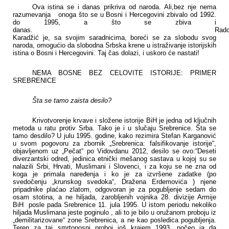
Ova istina se i danas prikriva od naroda. Ali,bez nje nema
razumevanja
onoga što se u Bosni i Hercegovini zbivalo od 1992.
do 1995, a što se zbiva i
danas.
Rad
Karadžić je, sa svojim saradnicima, boreći se za slobodu svog
naroda, omogućio da slobodna Srbska krene u istraživanje istorijskih
istina o Bosni i Hercegovini. Taj čas dolazi, i uskoro će nastati!
NEMA BOSNE BEZ CELOVITE ISTORIJE: PRIMER
SREBRENICE
Šta se tamo zaista desilo?
Krivotvorenje krvave i složene istorije BiH je jedna od ključnih
metoda u ratu protiv Srba. Tako je i u slučaju Srebrenice. Šta se
tamo desdilo?
U julu 1995.
godine
, kako rezimira Stefan Karganović
u svom pogovoru za zbornik „Srebrenica: falsifikovanje istorije“,
objavljenom uz „Pečat“ po Vidovdanu 2012, desilo se ovo:“Deseti
diverzantski odred, jedinica etnički mešanog sastava u kojoj su se
nalazili Srbi, Hrvati, Muslimani i Slovenci, i za koju se ne zna od
koga je primala naređenja i ko je za izvršene zadatke (po
svedočenju „krunskog svedoka“, Dražena Erdemovića ) njene
pripadnike plaćao zlatom, odgovoran je za pogubljenje sedam do
osam stotina, a ne hiljada, zarobljenih vojnika 28. divizije Armije
BiH posle pada Srebrenice 11. jula 1995. U istom periodu nekoliko
hiljada Muslimana jeste poginulo , ali to je bilo u oružanom proboju iz
„demilitarizovane“ zone Srebrenica, a ne kao posledica pogubljenja.
Teren za taj smrtonosni proboj još krajem 1993. počeo ja da