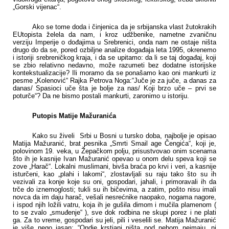
„Gorski vijenac“.
Ako se tome doda i činjenica da je srbijanska vlast žutokrakih
EUtopista želela da nam, i kroz udžbenike, nametne zvaničnu
verziju Imperije o dođajima u Srebrenici, onda nam ne ostaje ništa
drugo do da se, pored ozbiljne analize događaja leta 1995, okrenemo
i istoriji srebreničkog kraja, i da se upitamo: da li se taj događaj, koji
se zbio relativno nedavno, može razumeti bez dodatne istorijske
kontekstualizacije? Ili moramo da se ponašamo kao oni mankurti iz
pesme „Kolenović“ Rajka Petrova Noga:“Juče je za juče, a danas za
danas/ Spasioci uče šta je bolje za nas/ Koji brzo uče – prvi se
poturče“? Da ne bismo postali mankurti, zaronimo u istoriju.
Putopis Matije Mažuranića
K
ako su živeli Srbi u Bosni u tursko doba, najbolje je opisao
Matija Mažuranić, brat pesnika „Smrti Smail age Čengića“, koji je,
polovinom 19. veka, u Žepačkom polju, prisustvovao onim scenama
što ih je kasnije Ivan Mažuranić opevao u onom delu speva koji se
zove „Harač“. Lokalni muslimani, bivša braća po krvi i veri, a kasnije
isturčeni, kao „plahi i lakomi“, zlostavljali su raju tako što su ih
vezivali za konje koje su oni, gospodari, jahali, i primoravali ih da
trče do iznemoglosti; tukli su ih bičevima, a zatim, pošto nisu imali
novca da im daju harač, vešali nesrećnike naopako, nogama nagore,
i ispod njih ložili vatru, koja ih je gušila dimom i mučila plamenom (
to se zvalo „smuđenje“ ), sve dok rodbina ne skupi porez i ne plati
ga. Za to vreme, gospodari su jeli, pili i veselili se. Matija Mažuranić
je više nego jasan: “Ondje krstjani ništa pod nebom neimaju, ni