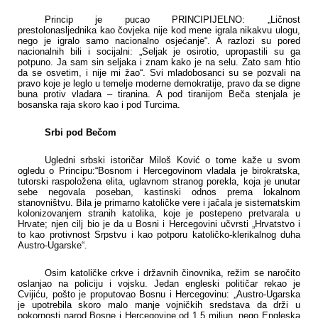
Princip je pucao PRINCIPIJELNO: „Ličnost
prestolonasljednika kao čovjeka nije kod mene igrala nikakvu ulogu,
nego je igralo samo nacionalno osjećanje“. A razlozi su pored
nacionalnih bili i socijalni: „Seljak je osirotio, upropastili su ga
potpuno. Ja sam sin seljaka i znam kako je na selu. Zato sam htio
da se osvetim, i nije mi žao“. Svi mladobosanci su se pozvali na
pravo koje je leglo u temelje moderne demokratije, pravo da se digne
buna protiv vladara – tiranina. A pod tiranijom Beča stenjala je
bosanska raja skoro kao i pod Turcima.
Srbi pod Bečom
U
gledni srbski istoričar Miloš Ković o tome kaže u svom
ogledu o Principu:“Bosnom i Hercegovinom vladala je birokratska,
tutorski raspoložena elita, uglavnom stranog porekla, koja je unutar
sebe negovala poseban, kastinski odnos prema lokalnom
stanovništvu. Bila je primarno katoličke vere i jačala je sistematskim
kolonizovanjem stranih katolika, koje je postepeno pretvarala u
Hrvate; njen cilj bio je da u Bosni i Hercegovini učvrsti „Hrvatstvo i
to kao protivnost Srpstvu i kao potporu katoličko-klerikalnog duha
Austro-Ugarske“.
Osim katoličke crkve i državnih činovnika, režim se naročito
oslanjao na policiju i vojsku. Jedan engleski političar rekao je
Cvijiću, pošto je proputovao Bosnu i Hercegovinu: „Austro-Ugarska
je upotrebila skoro malo manje vojničkih sredstava da drži u
pokornosti narod Bosne i Hercegovine od 1,5 miliun, nego Engleska