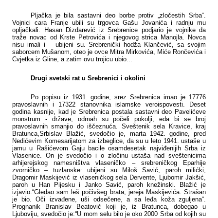
Pljačka je bila sastavni deo borbe protiv „zločestih Srba“.
Vojnici cara Franje ubili su trgovca Gašu Jovanića i radnju mu
opljačkali. Hasan Dizdarević iz Srebrenice podjario je vojnike da
traže novac od Krste Petrovića i njegovog strica Manojla. Novca
nisu imali i – ubijeni su. Srebrenički hodža Klančević, sa svojim
saborcem Mušanom, oteo je ovce Mitra Mirkovića, Miće Rončevića i
Cvjetka iz Gline, a zatim ovu trojicu ubio...
Drugi svetski rat u Srebrenici i okolini
Po popisu iz 1931. godine, srez Srebrenica imao je 17776
pravoslavnih i 17322 stanovnika islamske veroispovesti. Deset
godina kasnije, kad je Srebrenica postala sastavni deo Pavelićeve
monstrum - države, odmah su počeli pokolji, eda bi se broj
pravoslavnih smanjio do iščeznuća. Sveštenik sela Kravice, kraj
Bratunca,Srbislav Blažić, svedočio je, marta 1942. godine, pred
Nedićevim Komesarijatom za izbeglice, da su u leto 1941. ustaše u
jamu u Rašićevom Gaju bacile osamdesetak najviđenijih Srba iz
Vlasenice. On je svedočio i o zločinu ustaša nad sveštenicima
arhijerejskog namesništva vlaseničko – srebreničkog Eparhije
zvorničko – tuzlanske: ubijeni su Miloš Savić, paroh milićki,
Dragomir Maskijević iz vlaseničkog sela Dervente, Ljubomir Jakšić,
paroh u Han Pijesku i Janko Savić, paroh knežinski. Blažić je
izjavio:“Gledao sam leš počivšeg brata, jereja Maskijevića. Strašan
je bio. Oči izvađene, uši odsečene, a sa leđa koža zguljena“.
Prognanik Branislav Beatović koji je, iz Bratunca, dobegao u
Ljuboviju, svedočio je:“U mom selu bilo je oko 2000 Srba od kojih su