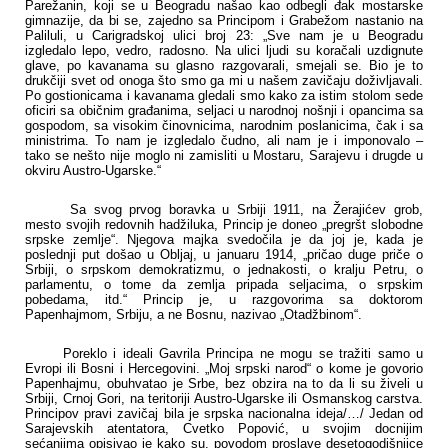
Parežanin, koji se u Beogradu našao kao odbegli đak mostarske
gimnazije, da bi se, zajedno sa Principom i Grabežom nastanio na
Paliluli, u Carigradskoj ulici broj 23: „Sve nam je u Beogradu
izgledalo lepo, vedro, radosno. Na ulici ljudi su koračali uzdignute
glave, po kavanama su glasno razgovarali, smejali se. Bio je to
drukčiji svet od onoga što smo ga mi u našem zavičaju doživljavali.
Po gostionicama i kavanama gledali smo kako za istim stolom sede
oficiri sa običnim građanima, seljaci u narodnoj nošnji i opancima sa
gospodom, sa visokim činovnicima, narodnim poslanicima, čak i sa
ministrima. To nam je izgledalo čudno, ali nam je i imponovalo –
tako se nešto nije moglo ni zamisliti u Mostaru, Sarajevu i drugde u
okviru Austro-Ugarske.“
Sa svog prvog boravka u Srbiji 1911, na Žerajićev grob,
mesto svojih redovnih hadžiluka, Princip je doneo „pregršt slobodne
srpske zemlje“. Njegova majka svedočila je da joj je, kada je
poslednji put došao u Obljaj, u januaru 1914, „pričao duge priče o
Srbiji, o srpskom demokratizmu, o jednakosti, o kralju Petru, o
parlamentu, o tome da zemlja pripada seljacima, o srpskim
pobedama, itd.“ Princip je, u razgovorima sa doktorom
Papenhajmom, Srbiju, a ne Bosnu, nazivao „Otadžbinom“.
Poreklo i ideali Gavrila Principa ne mogu se tražiti samo u
Evropi ili Bosni i Hercegovini. „Moj srpski narod“ o kome je govorio
Papenhajmu, obuhvatao je Srbe, bez obzira na to da li su živeli u
Srbiji, Crnoj Gori, na teritoriji Austro-Ugarske ili Osmanskog carstva.
Principov pravi zavičaj bila je srpska nacionalna ideja/…/ Jedan od
Sarajevskih atentatora, Cvetko Popović, u svojim docnijim
sećanjima opisivao je kako su, povodom proslave desetogodišnjice