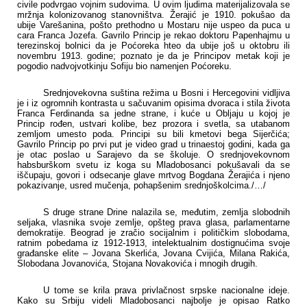
civile podvrgao vojnim sudovima. U ovim ljudima materijalizovala se
mržnja kolonizovanog stanovništva. Žerajić je 1910. pokušao da
ubije Varešanina, pošto prethodno u Mostaru nije uspeo da puca u
cara Franca Jozefa. Gavrilo Princip je rekao doktoru Papenhajmu u
terezinskoj bolnici da je Poćoreka hteo da ubije još u oktobru ili
novembru 1913. godine; poznato je da je Principov metak koji je
pogodio nadvojvotkinju Sofiju bio namenjen Poćoreku.
Srednjovekovna suština režima u Bosni i Hercegovini vidljiva
je i iz ogromnih kontrasta u sačuvanim opisima dvoraca i stila života
Franca Ferdinanda sa jedne strane, i kuće u Obljaju u kojoj je
Princip rođen, ustvari kolibe, bez prozora i svetla, sa utabanom
zemljom umesto poda. Principi su bili kmetovi bega Sijerčića;
Gavrilo Princip po prvi put je video grad u trinaestoj godini, kada ga
je otac poslao u Sarajevo da se školuje. O srednjovekovnom
habsburškom svetu iz koga su Mladobosanci pokušavali da se
iščupaju, govori i odsecanje glave mrtvog Bogdana Žerajića i njeno
pokazivanje, usred mučenja, pohapšenim srednjoškolcima./…/
S druge strane Drine nalazila se, međutim, zemlja slobodnih
seljaka, vlasnika svoje zemlje, opšteg prava glasa, parlamentarne
demokratije. Beograd je zračio socijalnim i političkim slobodama,
ratnim pobedama iz 1912-1913, intelektualnim dostignućima svoje
građanske elite – Jovana Skerlića, Jovana Cvijića, Milana Rakića,
Slobodana Jovanovića, Stojana Novakovića i mnogih drugih.
U tome se krila prava privlačnost srpske nacionalne ideje.
Kako su Srbiju videli Mladobosanci najbolje je opisao Ratko