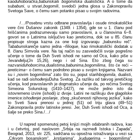
kao
duhoboračka
,
babunska
ili
bogomilska dualistička
. A o tome da
su
babuni
, u stvari,
bogomili
, svedoči jedna glosa
u Zakonopravilu
Svetoga Save, o čemu sam potanko pisao u svojim radovima.
/…/Posebnu vrstu odbrane pravoslavlja i osude rimokatoličke
vere čini Dušanov zakonik (1349. i 1354), gde se u 1. članu pod
hrišćanima podrazumevaju samo pravoslavni, a u članovima 6−8.
govori se o Latinima isključivo kao jereticima, dok se u 85. članu
propisuje stroga kazna za one koji izgovaraju „babunsku reč“.
Ta
babunska
reč
je samo jedna –
filioque
, kao rimokatolički dodatak u
8. članu Simvola vere. Na taj način su zasvedočili svoje pogrešno
učenje o tome da Duh Sveti ishodi ne samo od Oca, kako piše u
Jevanđelju(Jn 15,26), nego i od Sina. Eto zbog čega su
nazvani
duhoborcima
,
dualistima
,
babunima
,
bogomilima
, što će reći –
jereticima
− o čemu sam podrobno pisao u svojim knjigama.
Nazvani
su i „novim bogomilima“ zato što su, poput starih
bogomila
, dualisti,
kad se radi o
ishođenju
Duha Svetog. Za razliku od takvog jeretičkog
učenja, kod pravoslavnih je dogmatsko učenje da, po rečima Svetog
Simeona Solunskog (1410–1427), ne može jedno isto da
istovremeno izvire (ishodi) iz dvoje. Latini ne razlikuju dve glagolske
imenice:
ishođenje
i
poslanje
, zbog „skučenosti njihovog jezika“, kako
to Sveti Sava prenosi u jednoj (51) od triju glava (49−51)
Zakonopravila protiv latinske jeresi. Jer, Duh Sveti ishodi od Oca, a
šalje se preko Sina.
/…/
U napred spomenutoj petoj knjizi mojih odabranih radova, kao
i u četvrtoj, pod naslovom „Srbija na razmeđi Istoka i Zapada“,
Beograd, 2013, str. 225, sadržana su opsežna istraživanja u vezi sa
„Crkvom bosanskom“, „krstjanima“, „kudugerima − bogomilima“.