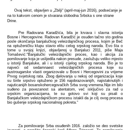
Ovaj tekst, objavljen u „Zbilji“ (april-maj-jun 2016), podsećanje je
na to kakvom cenom je stvarana slobodna Srbska s one strane
Drine.
Pre Radovana Karadžića, bila je krvava i slavna istorija
Bosne i Hercegovine. Radovan Karadžić je osuđen tačno sto godina
posle okončanja banjalučkog veleizdajničkog procesa, kojim je Beč
na optuženičku klupu stavio elitu celog srpskog naroda. Evo šta o
tome u svojoj knjizi, objavljenoj u Banjaluci 2011, piše Maja
Tomašević:“
Banjalučki veleizdajnički proces, kao i akcija za
pomilovanje koja je uslijedila nakon presude, zaslužuju veliko mjesto
u istoriji Banjaluke, ali i u istoriji cijelog srpskog naroda. Bio je to
najveći od sedamnaest veleizdajničkih procesa koje su
austrougarske vlasti organizovale u Bosni i Hercegovini za vrijeme
Prvog svjetskog rata. Zbog djelovanja u nekoj od organizacija koje
su širile srpstvo optuženo je 156 najobrazovanijih, najistaknutijih i
najuticanijih bosanskohercegovačkih Srba svog vremena.Nije im bilo
suđeno za povezanost sa atentatom, već isključivo za rad u
srpskim organizacijama, te su gotovo svi koji su pisali o
Banjalučkom veleizdajničkom procesu istakli da je cilj ovog procesa
bio gušenje srpskog nacionalnog pokreta.
“
Za pomilovanje Srba osuđenih 1916. založio se deo svetske