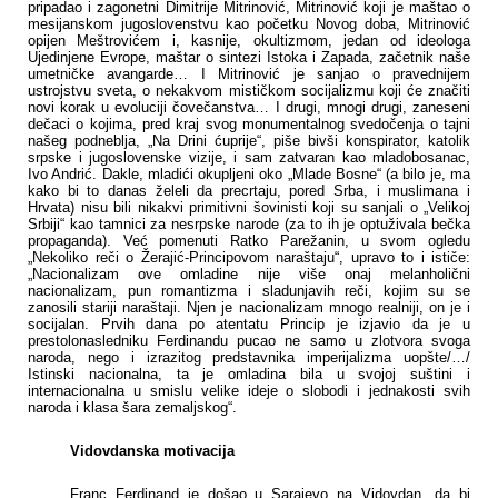
pripadao i zagonetni Dimitrije Mitrinović, Mitrinović koji je maštao o
mesijanskom jugoslovenstvu kao početku Novog doba, Mitrinović
opijen Meštrovićem i, kasnije, okultizmom, jedan od ideologa
Ujedinjene Evrope, maštar o sintezi Istoka i Zapada, začetnik naše
umetničke avangarde… I Mitrinović je sanjao o pravednijem
ustrojstvu sveta, o nekakvom mističkom socijalizmu koji će značiti
novi korak u evoluciji čovečanstva… I drugi, mnogi drugi, zaneseni
dečaci o kojima, pred kraj svog monumentalnog svedočenja o tajni
našeg podneblja, „Na Drini ćuprije“, piše bivši konspirator, katolik
srpske i jugoslovenske vizije, i sam zatvaran kao mladobosanac,
Ivo Andrić. Dakle, mladići okupljeni oko „Mlade Bosne“ (a bilo je, ma
kako bi to danas želeli da precrtaju, pored Srba, i muslimana i
Hrvata) nisu bili nikakvi primitivni šovinisti koji su sanjali o „Velikoj
Srbiji“ kao tamnici za nesrpske narode (za to ih je optuživala bečka
propaganda). Već pomenuti Ratko Parežanin, u svom ogledu
„Nekoliko reči o Žerajić-Principovom naraštaju“, upravo to i ističe:
„Nacionalizam ove omladine nije više onaj melanholični
nacionalizam, pun romantizma i sladunjavih reči, kojim su se
zanosili stariji naraštaji. Njen je nacionalizam mnogo realniji, on je i
socijalan. Prvih dana po atentatu Princip je izjavio da je u
prestolonasledniku Ferdinandu pucao ne samo u zlotvora svoga
naroda, nego i izrazitog predstavnika imperijalizma uopšte/…/
Istinski nacionalna, ta je omladina bila u svojoj suštini i
internacionalna u smislu velike ideje o slobodi i jednakosti svih
naroda i klasa šara zemaljskog“.
Vidovdanska motivacija
Franc Ferdinand je došao u Sarajevo na Vidovdan, da bi