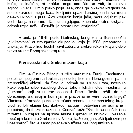
kuće, ni kućišta, ni mačke: nego ono što se vidi, to je sve
agino/.../Kada Turčin preko polja jaše, onda ga nikakov krstjanin ne
smije susresti; nego kada krstjanin upazi Turčina, onda se mora
daleko ukloniti s puta. Ako krstjanin konja jaše, mora odjahati pak
voditi konja na stranu...Da Turčin gdjegod iznenada sretne krstjana,
odmah trgne nož/.../Dervišu je prosto ubiti krstjanina“.
A onda je, 1878, posle Berlinskog kongresa, u Bosnu došla
„civilizovana“ austrougarska okupacija, koja je 1908. pretvorena u
aneksiju. Pravo lice bečkih civilizatora u srebreničkom kraju videlo
se za vreme Prvog svetskog rata.
Prvi svetski rat u Sreberničkom kraju
Čim je Gavrilo Princip izvršio atenat na Franju Ferdinanda,
počeli su pogromi nad Srbima po celoj Bosni i Hercegovini, pa i u
srebreničkoj oblasti. Na Srbe je, odmah po izbijanju rata, nasrnula
kako vojska srbomrzačkog Beča, tako i lokalni ološ, maskiran u
„šuckore“, koji su,
u ime odanosti Franji Josifu, rešili da se
obračunaju sa svojim komšijama pravoslavne vere. „Crna knjiga“
Vladimira Ćorovića puna je strašnih primera iz srebreničkog kraja.
Ljudi su bili ubijani bez ikakvog razloga i ostavljani po šumama i
potocima, da ih zveri raznesu. Ćorović kaže:“Svetili su se čak i na
mrtvima, pucajući na njihove lešine i gazeći ih krvnički“. Vešanja
tobožnjih komita u Srebrenici vršili su, kaže on, „nevešti ljudi svirepo
i nespretno“, što je samo pojačavalo užase nasilnog umiranja.