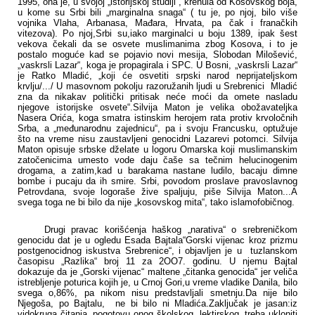
1995, ona je, u svojoj „istorijskoj studiji“, krenula od Kosovskog boja,
u kome su Srbi bili „marginalna snaga“ ( tu je, po njoj, bilo više
vojnika Vlaha, Arbanasa, Mađara, Hrvata, pa čak i franačkih
vitezova). Po njoj,
Srbi su,iako marginalci u boju 1389, ipak šest
vekova čekali da se osvete muslimanima zbog Kosova, i to je
postalo moguće kad se pojavio novi mesija, Slobodan Milošević,
„vaskrsli Lazar“, koga je propagirala i SPC. U Bosni, „vaskrsli Lazar“
je Ratko Mladić, „koji će osvetiti srpski narod neprijateljskom
krvlju/.../ U masovnom pokolju razoružanih ljudi u Srebrenici Mladić
zna da nikakav politički pritisak neće moći da omete nasladu
njegove istorijske osvete“.Silvija Maton je velika obožavateljka
Nasera Orića, koga smatra istinskim herojem rata protiv krvoločnih
Srba, a „međunarodnu zajednicu“, pa i svoju Francusku, optužuje
što na vreme nisu zaustavljeni genocidni Lazarevi potomci. Silvija
Maton opisuje srbske dželate u logoru Omarska koji muslimanskim
zatočenicima umesto vode daju čaše sa tečnim helucinogenim
drogama, a zatim,kad u barakama nastane ludilo, bacaju dimne
bombe i pucaju da ih smire. Srbi, povodom proslave pravoslavnog
Petrovdana, svoje logoraše žive spaljuju, piše Silvija Maton...A
svega toga ne bi bilo da nije „kosovskog mita“, tako islamofobičnog.
Drugi pravac korišćenja haškog „narativa“ o srebreničkom
genocidu dat je u ogledu Esada Bajtala“Gorski vijenac kroz prizmu
postgenocidnog iskustva Srebrenice“, i objavljen je u tuzlanskom
časopisu „Razlika“ broj 11 za 2OO7. godinu. U njemu Bajtal
dokazuje da je „Gorski vijenac“ maltene „čitanka genocida“ jer veliča
istrebljenje poturica kojih je, u Crnoj Gori,u vreme vladike Danila, bilo
svega o,86%, pa nikom nisu predstavljali smetnju.Da nije bilo
Njegoša, po Bajtalu, ne bi bilo ni Mladića.Zaključak je jasan:iz
vidokruga čitanja, pogotovu onog školskog, lektirskog, treba ukloniti