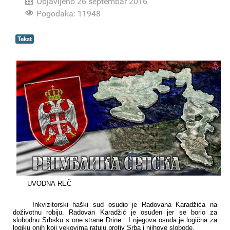
Objavljeno 26 septembar 2016
Pogodaka: 11948
Tekst
UVODNA
REČ
Inkvizitorski haški sud osudio je Radovana Karadžića na
doživotnu robiju.
Radovan Karadžić je osuđen jer se bo
rio za
slobodnu Srbsku s one strane Drine.
I njegova osuda je logična za
logiku onih koji vekovima ratuju protiv Srba i njihove slobode.