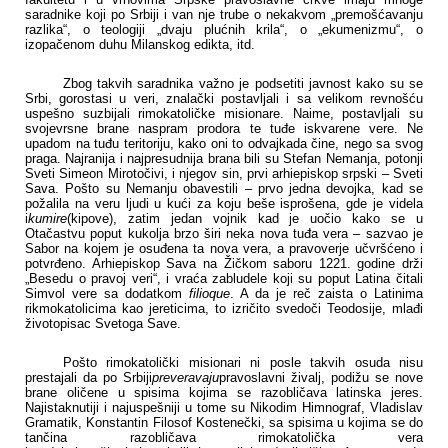
saradnike koji po Srbiji i van nje trube o nekakvom „premošćavanju
razlika“, o teologiji „dvaju plućnih krila“, o „ekumenizmu“, o
izopačenom duhu Milanskog edikta, itd.
Zbog takvih saradnika važno je podsetiti javnost kako su se
Srbi, gorostasi u veri, znalački postavljali i sa velikom revnošću
uspešno suzbijali rimokatoličke misionare. Naime, postavljali su
svojevrsne brane naspram prodora te tuđe iskvarene vere. Ne
upadom na tuđu teritoriju, kako oni to odvajkada čine, nego sa svog
praga. Najranija i najpresudnija brana bili su Stefan Nemanja, potonji
Sveti Simeon Mirotočivi, i njegov sin, prvi arhiepiskop srpski – Sveti
Sava. Pošto su Nemanju obavestili – prvo jedna devojka, kad se
požalila na veru ljudi u kući za koju beše isprošena, gde je videla
i
kumire
(kipove), zatim jedan vojnik kad je uočio kako se u
Otačastvu poput kukolja brzo širi neka nova tuđa vera – sazvao je
Sabor na kojem je osuđena ta nova vera, a pravoverje učvršćeno i
potvrđeno. Arhiepiskop Sava na Žičkom saboru 1221. godine drži
„Besedu o pravoj veri“, i vraća zabludele koji su poput Latina čitali
Simvol vere sa dodatkom
filioque
. A da je reč zaista o Latinima
rikmokatolicima kao jereticima, to izričito svedoči Teodosije, mlađi
životopisac Svetoga Save.
Pošto rimokatolički misionari ni posle takvih osuda nisu
prestajali da po Srbiji
preveravaju
pravoslavni živalj, podižu se nove
brane oličene u spisima kojima se razobličava latinska jeres.
Najistaknutiji i najuspešniji u tome su Nikodim Himnograf, Vladislav
Gramatik, Konstantin Filosof Kostenečki, sa spisima u kojima se do
tančina razobličava rimokatolička vera