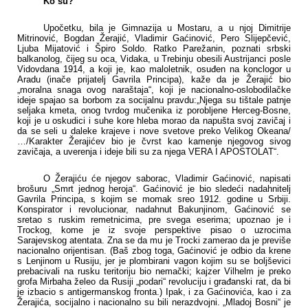
Ko su?
Upočetku, bila je Gimnazija u Mostaru, a u njoj Dimitrije
Mitrinović, Bogdan Žerajić, Vladimir Gaćinović, Pero Slijepčević,
Ljuba Mijatović i Špiro Soldo. Ratko Parežanin, poznati srbski
balkanolog, čijeg su oca, Vidaka, u Trebinju obesili Austrijanci posle
Vidovdana 1914, a koji je, kao maloletnik, osuđen na konclogor u
Aradu (inače prijatelj Gavrila Principa), kaže da je Žerajić bio
„moralna snaga ovog naraštaja“, koji je nacionalno-oslobodilačke
ideje spajao sa borbom za socijalnu pravdu:„Njega su tištale patnje
seljaka kmeta, onog tvrdog mučenika iz porobljene Herceg-Bosne,
koji je u oskudici i suhe kore hleba morao da napušta svoj zavičaj i
da se seli u daleke krajeve i nove svetove preko Velikog Okeana/
…/Karakter Žerajićev bio je čvrst kao kamenje njegovog sivog
zavičaja, a uverenja i ideje bili su za njega VERA I APOSTOLAT“.
O Žerajiću će njegov saborac, Vladimir Gaćinović, napisati
brošuru „Smrt jednog heroja“. Gaćinović je bio sledeći nadahnitelj
Gavrila Principa, s kojim se momak sreo 1912. godine u Srbiji.
Konspirator i revolucionar, nadahnut Bakunjinom, Gaćinović se
sretao s ruskim remetnicima, pre svega eserima; upoznao je i
Trockog, kome je iz svoje perspektive pisao o uzrocima
Sarajevskog atentata. Zna se da mu je Trocki zamerao da je previše
nacionalno orijentisan. (Baš zbog toga, Gaćinović je odbio da krene
s Lenjinom u Rusiju, jer je plombirani vagon kojim su se boljševici
prebacivali na rusku teritoriju bio nemački; kajzer Vilhelm je preko
grofa Mirbaha želeo da Rusiji „podari“ revoluciju i građanski rat, da bi
je izbacio s antigermanskog fronta.) Ipak, i za Gaćinovića, kao i za
Žerajića, socijalno i nacionalno su bili nerazdvojni. „Mladoj Bosni“ je