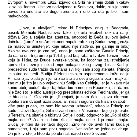
Evropom u novembru 1912. izjavio da Srbi ne smeju dobiti nikakav
izlaz na Jadran. Ubistvo nadvojvode u Sarajevu, dakle, bilo je samo
povod za ono što se dugo spremalo, i ono za šta je bio i sam
nadvojvoda.
„Love, a ulovljeni“, rekao bi Principov drug iz Beograda,
pesnik Momčilo Nastasijević. Iako nije bilo nikakvih dokaza da je
država Srbija stajala iza atentata, ratoborci iz Beča su ovo jedva
dočekali (kao što su Amerikanci napali Irak zbog Sadamovog „oružja
za masovno uništenje“, koje nikad nije nađeno, jer ga nije ni bilo.)
Ako se ovo zna (a zna se), onda je jasno zašto se Gavrilo Princip,
do same smrti (a umro je 1918, pred kraj rata, u tvrđavi Terezin, kroz
koju je Hitler, za Druge svetske vojne, ka logorima za istrebljenje
sprovodio Jevreje) nikad nije pokajao zbog svog hica. Kad je
predsednik suda tražio da ustanu svi koji žale zbog atenata, Princip
je ostao da sedi. Sudija Pfefer u svojim uspomenama kaže da je
Princip izjavio „da je njemu žao što su deca izgubila oca i majku, i
žao mu je što je ubio vojvotkinju Sofiju kao Čehinju, jer je nikako nije
kanio ubiti, budući da je taj hitac bio namenjen Poćoreku; ali da mu
nije žao što je ubio austrijskog prestolonaslednika Ferdinanda, jer ga
je hteo ubiti“. Govorio je: „Pucajući, ja sam čak i glavu okrenuo.
Opalio sam dvaput uzastopce, ali nisam siguran da li sam dvaput ili
više puta pucao, jer sam bio veoma uzbuđen“, rekao je Princip na
sudu… Jovi Dragiću, Srbinu žandarmu iz Vlasenice, koji ga je pratio
u Terezin, na pitanje o ubistvu Sofije Hotek, odgovorio je: „Ko bi ubio
majku dece? Znam ja dobro šta je majka dece. I ja imam majku.
Slučaj je hteo da se tako dogodi. Zrno ne ide uvek tamo kuda je
namenjeno, i nju sam prvu pogodio. Nasloniše se jedno na drugo.
On je kriv što je hteo da porobi naš narod i sve Slovene“.