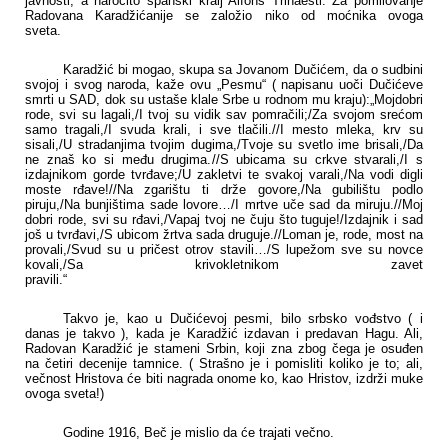
javnosti, a naročito španski kralj Alfons Trinaesti. Za pomilovanje
Radovana Karadžića
nije se založio niko od moćnika ovoga
sveta.
Karadžić bi mogao, skupa sa Jovanom Dučićem, da o sudbini
svojoj i svog naroda, kaže ovu „Pesmu“ ( napisanu uoči Dučićeve
smrti u SAD, dok su ustaše klale Srbe u rodnom mu kraju):
„Moj
dobri
rode, svi su lagali,
/
I tvoj su vidik sav pomračili;
/
Za svojom srećom
samo tragali,
/
I svuda krali, i sve tlačili.
//
I mesto mleka, krv su
sisali,
/
U stradanjima tvojim dugima,
/
Tvoje su svetlo ime brisali,
/
Da
ne znaš ko si među drugima.
//
S ubicama su crkve stvarali,
/
I s
izdajnikom gorde tvrđave;
/
U zakletvi te svakoj varali,
/
Na vodi digli
moste rđave!
//
Na zgarištu ti drže govore,
/
Na gubilištu podlo
piruju,
/
Na bunjištima sade lovore…
/
I mrtve uče sad da miruju.
//
Moj
dobri rode, svi su rđavi,
/
Vapaj tvoj ne čuju što tuguje!
/
Izdajnik i sad
još u tvrđavi,
/
S ubicom žrtva sada druguje.
//
Loman je, rode, most na
provali,
/
Svud su u pričest otrov stavili…
/
S lupežom sve su novce
kovali,
/
Sa krivokletnikom zavet
pravili.
“
Takvo je, kao u Dučićevoj pesmi, bilo srbsko vođstvo ( i
danas je takvo ), kada je Karadžić izdavan i predavan Hagu. Ali,
Radovan Karadžić je stameni Srbin, koji zna zbog čega je osuđen
na četiri decenije tamnice. ( Strašno je i pomisliti koliko je to; ali,
večnost Hristova će biti nagrada onome ko, kao Hristov, izdrži muke
ovoga sveta!)
Godine 1916, Beč je mislio da će trajati večno.