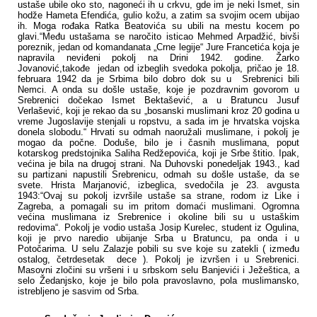
ustaše ubile oko sto, nagoneći ih u crkvu, gde im je neki Ismet, sin
hodže Hameta Efendića, gulio kožu, a zatim sa svojim ocem ubijao
ih. Moga rođaka Ratka Beatovića su ubili na mestu kocem po
glavi.“Među ustašama se naročito isticao Mehmed Arpadžić, bivši
poreznik, jedan od komandanata „Crne legije“ Jure Francetića koja je
napravila neviđeni pokolj na Drini 1942. godine. Žarko
Jovanović,takođe jedan od izbeglih svedoka pokolja, pričao je 18.
februara 1942 da je Srbima bilo dobro dok su u Srebrenici bili
Nemci. A onda su došle ustaše, koje je pozdravnim govorom u
Srebrenici dočekao Ismet Bektašević, a u Bratuncu Jusuf
Verlašević, koji je rekao da su „bosanski muslimani kroz 20 godina u
vreme Jugoslavije stenjali u ropstvu, a sada im je hrvatska vojska
donela slobodu.“ Hrvati su odmah naoružali muslimane, i pokolj je
mogao da počne. Doduše, bilo je i časnih muslimana, poput
kotarskog predstojnika Saliha Redžepovića, koji je Srbe štitio. Ipak,
većina je bila na drugoj strani. Na Duhovski ponedeljak 1943., kad
su partizani napustili Srebrenicu, odmah su došle ustaše, da se
svete. Hrista Marjanović, izbeglica, svedočila je 23. avgusta
1943:“Ovaj su pokolj izvršile ustaše sa strane, rodom iz Like i
Zagreba, a pomagali su im pritom domaći muslimani. Ogromna
većina muslimana iz Srebrenice i okoline bili su u ustaškim
redovima“. Pokolj je vodio ustaša Josip Kurelec, student iz Ogulina,
koji je prvo naredio ubijanje Srba u Bratuncu, pa onda i u
Potočarima. U selu Zalazje pobili su sve koje su zatekli ( između
ostalog, četrdesetak dece ). Pokolj je izvršen i u Srebrenici.
Masovni zločini su vršeni i u srbskom selu Banjevići i Ježeštica, a
selo Žedanjsko, koje je bilo pola pravoslavno, pola muslimansko,
istrebljeno je sasvim od Srba.