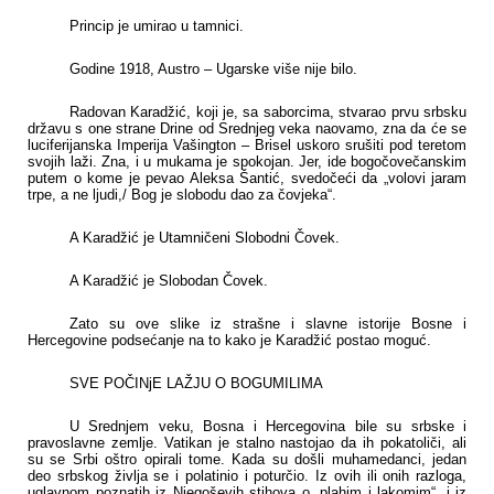
Princip je umirao u tamnici.
Godine 1918, Austro – Ugarske više nije bilo.
Radovan Karadžić, koji je, sa saborcima, stvarao prvu srbsku
državu s one strane Drine od Srednjeg veka naovamo, zna da će se
luciferijanska Imperija Vašington – Brisel uskoro srušiti pod teretom
svojih laži. Zna, i u mukama je spokojan. Jer, ide bogočovečanskim
putem o kome je pevao Aleksa Šantić, svedočeći da „volovi jaram
trpe, a ne ljudi,/ Bog je slobodu dao za čovjeka“.
A Karadžić je Utamničeni Slobodni Čovek.
A Karadžić je Slobodan Čovek.
Zato su ove slike iz strašne i slavne istorije Bosne i
Hercegovine podsećanje na to kako je Karadžić postao moguć.
SVE POČINjE LAŽJU O BOGUMILIMA
U Srednjem veku, Bosna i Hercegovina bile su srbske i
pravoslavne zemlje. Vatikan je stalno nastojao da ih pokatoliči, ali
su se Srbi oštro opirali tome. Kada su došli muhamedanci, jedan
deo srbskog življa se i polatinio i poturčio. Iz ovih ili onih razloga,
uglavnom poznatih iz Njegoševih stihova o „plahim i lakomim“, i iz