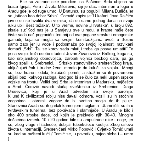
Bile su zatirane cele porodice: na Pašinom Brdu ubijena su
braća Ignjat, Pera i Života Milošević, čiji je otac interniran u logor u
Aradu gde je od tuge umro. U Bratuncu su pogubili Milana Durlića jer
se „isticao kao dobar Srbin“. Ćorović zapisuje:“U kafani Jove Raičića
javno su se hvalila dva vojnika, da su samo jednog dana na svoju
ruku ubili šest težaka“. U to vreme, novine „Hrvatska“, u broju 892,
pisale su:“Kod nas je u Sarajevu sve u redu, a hrabre naše čete
čiste sada naš pogranični teritorij od ove pogane srpske i crnogorske
gamadi, koja se mogla sa svojim komitadžijama uvući u Bosnu
samo zato jer ju vode i podpomažu po svojoj lojalnosti razvikani
domaći „Srbi“. Taj se korov sada mlati i treba ga posve umlatiti“.To
je na svojoj koži osetio student Jovan Živanović iz Brčkog, koga su,
kao srbijanskog dobrovoljca, zarobili vojnici bečkog cara, pa ga
živog spalili u Srebrenici. Srbsko stanovništvo srebreničkog kraja,
uključujući čak i trudne žene, moralo je da kuluči za vojsku. Mnogi
su, bez hrane i odela, kulučeći pomrli, a stražari su ih povremeno
ubijali bez ikakvog razloga, kad god bi se čulo za neki uspeh srpske
vojske na frontu. Veliki broj Srba je interniran u Mađarsku, najčešće
u Arad. Ćorović navodi slučaj sveštenika iz Srebrenice, Draga
Uroševića, koji je u Arad odveden sa svoje parohije.
K und K civilizatori roblju nisu davali odmora, vozili su ih stočnim
vagonima i otvarali vagone da bi svetina mogla da ih pljuje.
Stanovnici Arada su ih gađali kamenjem i ciglama. Utamničili su ih u
tvrđavskim tunelima, bez pokrivača i slamnjače. U Aradu je bilo i
oko 400 srbske dece, od kojih je preživelo njih 30-40. Mnogim
dečacima između 10 i 20 godine bile su amputirane ruke i noge, jer
su, zbog vlage i hladnoće, dobijali tuberkulozu kostiju. Zbog uslova
života u internaciji, Srebreničani Mirko Popović i Cvjetko Tomić umrli
su kad su pušteni kući ( Tomić se, u povratku, najeo hleba i – umro
).