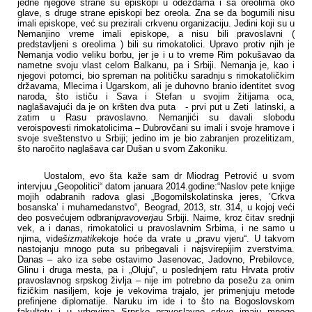
jedne njegove strane su episkopi u odeždama i sa oreolima oko
glave, s druge strane episkopi bez oreola. Zna se da bogumili nisu
imali episkope, već su prezirali crkvenu organizaciju. Jedini koji su u
Nemanjino vreme imali episkope, a nisu bili pravoslavni (
predstavljeni s oreolima ) bili su rimokatolici. Upravo protiv njih je
Nemanja vodio veliku borbu, jer je i u to vreme Rim pokušavao da
nametne svoju vlast celom Balkanu, pa i Srbiji. Nemanja je, kao i
njegovi potomci, bio spreman na političku saradnju s rimokatoličkim
državama, Mlecima i Ugarskom, ali je duhovno branio identitet svog
naroda, što ističu i Sava i Stefan u svojim žitijama oca,
naglašavajući da je on kršten dva puta
- prvi put u Zeti
latinski, a
zatim u Rasu pravoslavno.
Nemanjići su davali slobodu
veroispovesti rimokatolicima – Dubrovčani su imali i svoje hramove i
svoje sveštenstvo u Srbiji; jedino im je bio zabranjen prozelitizam,
što naročito naglašava car Dušan u svom Zakoniku
.
Uostalom, evo šta kaže sam dr Miodrag Petrović u svom
intervjuu „Geopolitici“ datom januara 2014.godine
:“Naslov pete knjige
mojih odabranih radova glasi „Bogomilskolatinska jeres, ’Crkva
bosanska’ i muhamedanstvo“, Beograd, 2013, str. 314, u kojoj veći
deo posvećujem odbrani
pravoverja
u Srbiji. Naime, kroz čitav srednji
vek, a i danas, rimokatolici u pravoslavnim Srbima, i ne samo u
njima, vide
šizmatike
koje hoće da vrate u „pravu vjeru“. U takvom
nastojanju mnogo puta su pribegavali i najsvirepijim zverstvima.
Danas – ako iza sebe ostavimo Jasenovac, Jadovno, Prebilovce,
Glinu i druga mesta, pa i „Oluju“, u poslednjem ratu Hrvata protiv
pravoslavnog srpskog življa – nije im potrebno da posežu za onim
fizičkim nasiljem, koje je vekovima trajalo, jer primenjuju metode
prefinjene diplomatije. Naruku im ide i to što na Bogoslovskom
fakultetu i u vrhovima Srpske pravoslavne crkve imaju mnoge