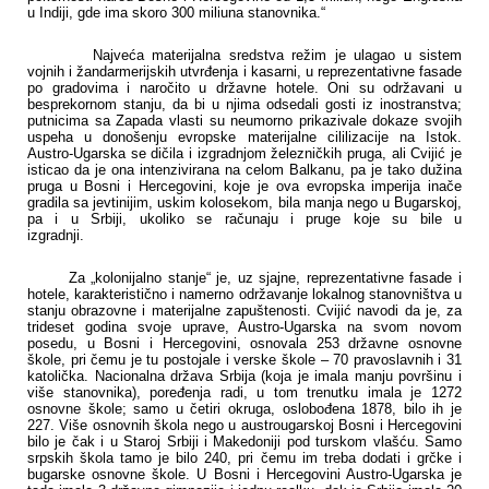
u Indiji, gde ima skoro 300 miliuna stanovnika.“
Najveća materijalna sredstva režim je ulagao u sistem
vojnih i žandarmerijskih utvrđenja i kasarni, u reprezentativne fasade
po gradovima i naročito u državne hotele. Oni su održavani u
besprekornom stanju, da bi u njima odsedali gosti iz inostranstva;
putnicima sa Zapada vlasti su neumorno prikazivale dokaze svojih
uspeha u donošenju evropske materijalne cililizacije na Istok.
Austro-Ugarska se dičila i izgradnjom železničkih pruga, ali Cvijić je
isticao da je ona intenzivirana na celom Balkanu, pa je tako dužina
pruga u Bosni i Hercegovini, koje je ova evropska imperija inače
gradila sa jevtinijim, uskim kolosekom, bila manja nego u Bugarskoj,
pa i u Srbiji, ukoliko se računaju i pruge koje su bile u
izgradnji.
Za „kolonijalno stanje“ je, uz sjajne, reprezentativne fasade i
hotele, karakteristično i namerno održavanje lokalnog stanovništva u
stanju obrazovne i materijalne zapuštenosti. Cvijić navodi da je, za
trideset godina svoje uprave, Austro-Ugarska na svom novom
posedu, u Bosni i Hercegovini, osnovala 253 državne osnovne
škole, pri čemu je tu postojale i verske škole – 70 pravoslavnih i 31
katolička. Nacionalna država Srbija (koja je imala manju površinu i
više stanovnika), poređenja radi, u tom trenutku imala je 1272
osnovne škole; samo u četiri okruga, oslobođena 1878, bilo ih je
227. Više osnovnih škola nego u austrougarskoj Bosni i Hercegovini
bilo je čak i u Staroj Srbiji i Makedoniji pod turskom vlašću. Samo
srpskih škola tamo je bilo 240, pri čemu im treba dodati i grčke i
bugarske osnovne škole. U Bosni i Hercegovini Austro-Ugarska je