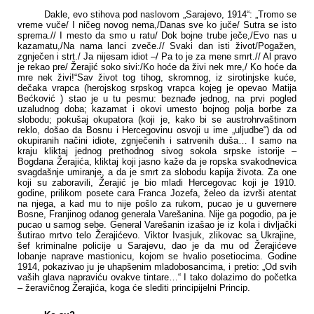
Dakle, evo stihova pod naslovom „Sarajevo, 1914“: „Tromo se
vreme vuče/ I ničeg novog nema,/Danas sve ko juče/ Sutra se isto
sprema.// I mesto da smo u ratu/ Dok bojne trube ječe,/Evo nas u
kazamatu,/Na nama lanci zveče.// Svaki dan isti život/Pogažen,
zgnječen i strt./ Ja nijesam idiot –/ Pa to je za mene smrt.// Al pravo
je rekao pre/ Žerajić soko sivi:/Ko hoće da živi nek mre,/ Ko hoće da
mre nek živi!“Sav život tog tihog, skromnog, iz sirotinjske kuće,
dečaka vrapca (herojskog srpskog vrapca kojeg je opevao Matija
Bećković ) stao je u tu pesmu: beznađe jednog, na prvi pogled
uzaludnog doba; kazamat i okovi umesto bojnog polja borbe za
slobodu; pokušaj okupatora (koji je, kako bi se austrohrvaštinom
reklo, došao da Bosnu i Hercegovinu osvoji u ime „uljudbe“) da od
okupiranih načini idiote, zgnječenih i satrvenih duša… I samo na
kraju kliktaj jednog prethodnog sivog sokola srpske istorije –
Bogdana Žerajića, kliktaj koji jasno kaže da je ropska svakodnevica
svagdašnje umiranje, a da je smrt za slobodu kapija života. Za one
koji su zaboravili, Žerajić je bio mladi Hercegovac koji je 1910.
godine, prilikom posete cara Franca Jozefa, želeo da izvrši atentat
na njega, a kad mu to nije pošlo za rukom, pucao je u guvernere
Bosne, Franjinog odanog generala Varešanina. Nije ga pogodio, pa je
pucao u samog sebe. General Varešanin izašao je iz kola i divljački
šutirao mrtvo telo Žerajićevo. Viktor Ivasjuk, zlikovac sa Ukrajine,
šef kriminalne policije u Sarajevu, dao je da mu od Žerajićeve
lobanje naprave mastionicu, kojom se hvalio posetiocima. Godine
1914, pokazivao ju je uhapšenim mladobosancima, i pretio: „Od svih
vaših glava napraviću ovakve tintare…“ I tako dolazimo do početka
– žeravičnog Žerajića, koga će slediti principijelni Princip.