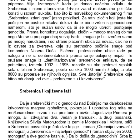
priprema Alija Izetbegović kada je doneo načelnu odluku da
Srebrenicu i njene stanovnike žrtvuje zarad maksimalne političke
koristi u ratnom sukobu, kao što iz norveškog dokumentarnog filma
„Srebrenica:izdani grad“ jasno proizilazi. Za ratni zločin koji jeste bio
počinjen ne postoje nikakvi dokazi da je bio izvršen s genocidnom
namerom, što je nužan uslov da bi se moglo utvrditi postojanje
genocida. Prema kontekstu događaja, zločin – mnogo manjeg obima
nego što se u propagandnoj verziji tvrdi – mogao je biti izvršen samo
po nečijoj narudžbini, i od strane plaćenih ubica za novac, čak ne ni
iz osvete za zverstva koje su prethodno počinile snage pod
komandom Nasera Orića. Plaćene, profesionalne ubice rade po
nalogu a ne iz sentimentalnosti prema ranije pobijenoj nejači. Te
oružane snage iz „demilitarizovane“ srebreničke enklave, da se
potsetimo, između 1992. i 1995. razorile su oko pedeset srpskih
sela u blizini Srebrenice, pobile su oko 1000 mirnih žitelja, a oko
8000 su proterale se njihovih ognjišta. Sve „istorije“ Srebrenice koje
bitno odudaraju od ove – prekrojene su i krivotvorene“.
Srebrenica i književne laži
Da
je srebrenički mit o genocidu nad Bošnjacima dalekosežna
krivotvorina magova globalizma, pokazuje i upotreba tog mita na
međunarodnom nivou i na prostorima bivše Jugoslavije.Primera je
mnogo, ali izdvajamo dva. Jedan je francuski, a drugi bosanski.
Književnica Silvija Maton,rodom iz zemlje Monteskjea i Voltera, priči
o Srebrenici posvetila je čak dve knjige – roman „Okeanija i varvari“ i
monografiju „Srebrenica – najavljeni genocid“ ( roman objavljen 2003,
monografija dve godine kasnije. ) Da bi došla do „genocidnih“ Srba iz