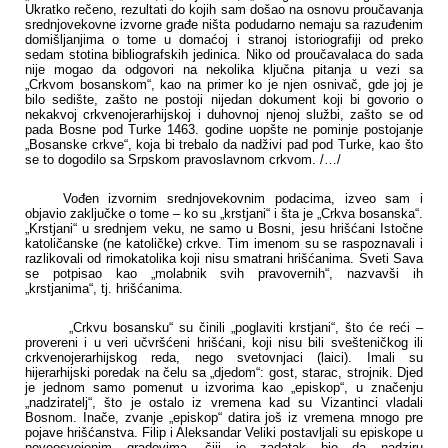
Ukratko rečeno, rezultati do kojih sam došao na osnovu proučavanja
srednjovekovne izvorne građe ništa podudarno nemaju sa razuđenim
domišljanjima o tome u domaćoj i stranoj istoriografiji od preko
sedam stotina bibliografskih jedinica. Niko od proučavalaca do sada
nije mogao da odgovori na nekolika ključna pitanja u vezi sa
„Crkvom bosanskom“, kao na primer ko je njen osnivač, gde joj je
bilo sedište, zašto ne postoji nijedan dokument koji bi govorio o
nekakvoj crkvenojerarhijskoj i duhovnoj njenoj službi, zašto se od
pada Bosne pod Turke 1463. godine uopšte ne pominje postojanje
„Bosanske crkve“, koja bi trebalo da nadživi pad pod Turke, kao što
se to dogodilo sa Srpskom pravoslavnom crkvom.
/…/
Vođen izvornim srednjovekovnim podacima, izveo sam i
objavio zaključke o tome – ko su „krstjani“ i šta je „Crkva bosanska“.
„Krstjani“ u srednjem veku, ne samo u Bosni, jesu hrišćani Istočne
katoličanske (ne katoličke) crkve. Tim imenom su se raspoznavali i
razlikovali od rimokatolika koji nisu smatrani hrišćanima. Sveti Sava
se potpisao kao „molabnik svih pravovernih“, nazvavši ih
„krstjanima“, tj. hrišćanima.
„Crkvu bosansku“ su činili „poglaviti krstjani“, što će reći –
provereni i u veri učvršćeni hrišćani, koji nisu bili svešteničkog ili
crkvenojerarhijskog reda, nego svetovnjaci (laici). Imali su
hijerarhijski poredak na čelu sa „djedom“: gost, starac, strojnik. Djed
je jednom samo pomenut u izvorima kao „episkop“, u značenju
„nadziratelj“, što je ostalo iz vremena kad su Vizantinci vladali
Bosnom. Inače, zvanje „episkop“ datira još iz vremena mnogo pre
pojave hrišćanstva. Filip i Aleksandar Veliki postavljali su episkope u
novoosvojenim gradovima, čiji je zadatak bio da nadziru