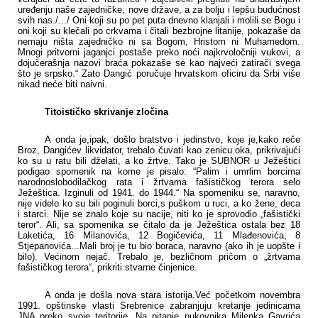
uređenju naše zajedničke, nove države, a za bolju i lepšu budućnost
svih nas./.../ Oni koji su po pet puta dnevno klanjali i molili se Bogu i
oni koji su klečali po crkvama i čitali bezbrojne litanije, pokazaše da
nemaju ništa zajedničko ni sa Bogom, Hristom ni Muhamedom.
Mnogi pritvorni jaganjci postaše preko noći najkrvoločniji vukovi, a
dojučerašnja nazovi braća pokazaše se kao najveći zatirači svega
što je srpsko.“ Zato Dangić poručuje hrvatskom oficiru da Srbi više
nikad neće biti naivni.
Titoističko skrivanje zločina
A
onda je,ipak, došlo bratstvo i jedinstvo, koje je,kako reče
Broz, Dangićev likvidator, trebalo čuvati kao zenicu oka, prikrivajući
ko su u ratu bili dželati, a ko žrtve. Tako je SUBNOR u Ježeštici
podigao spomenik na kome je pisalo: “Palim i umrlim borcima
narodnoslobodilačkog rata i žrtvama fašističkog terora selo
Ježeštica. Izginuli od 1941. do 1944.“ Na spomeniku se, naravno,
nije videlo ko su bili poginuli borci,s puškom u ruci, a ko žene, deca
i starci. Nije se znalo koje su nacije, niti ko je sprovodio „fašistički
teror“. Ali, sa spomenika se čitalo da je Ježeštica ostala bez 18
Laketića, 16 Milanovića, 12 Bogičevića, 11 Mlađenovića, 8
Stjepanovića...Mali broj je tu bio boraca, naravno (ako ih je uopšte i
bilo). Većinom nejač. Trebalo je, bezličnom pričom o „žrtvama
fašističkog terora“, prikriti stvarne činjenice.
A onda je došla nova stara istorija.Već početkom novembra
1991. opštinske vlasti Srebrenice zabranjuju kretanje jedinicama
JNA preko svoje teritorije. Na pitanje pukovnika Milenka Gavrića