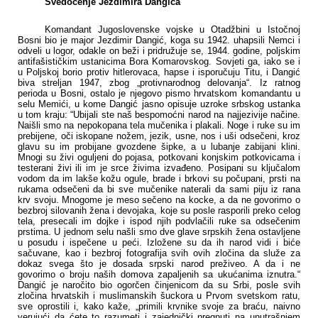
Svedočenje Jezdimira Dangića
Komandant Jugoslovenske vojske u Otadžbini u Istočnoj
Bosni bio je major Jezdimir Dangić, koga su 1942. uhapsili Nemci i
odveli u logor, odakle on beži i pridružuje se, 1944. godine, poljskim
antifašističkim ustanicima Bora Komarovskog. Sovjeti ga, iako se i
u Poljskoj borio protiv hitlerovaca, hapse i isporučuju Titu, i Dangić
biva streljan 1947, zbog „protivnarodnog delovanja“. Iz ratnog
perioda u Bosni, ostalo je njegovo pismo hrvatskom komandantu u
selu Memići, u kome Dangić jasno opisuje uzroke srbskog ustanka
u tom kraju: “Ubijali ste naš bespomoćni narod na najjezivije načine.
Naišli smo na nepokopana tela mučenika i plakali. Noge i ruke su im
prebijene, oči iskopane nožem, jezik, usne, nos i uši odsečeni, kroz
glavu su im probijane gvozdene šipke, a u lubanje zabijani klini.
Mnogi su živi oguljeni do pojasa, potkovani konjskim potkovicama i
testerani živi ili im je srce živima izvađeno. Posipani su ključalom
vodom da im lakše kožu ogule, brade i brkovi su počupani, prsti na
rukama odsečeni da bi sve mučenike naterali da sami piju iz rana
krv svoju. Mnogome je meso sečeno na kocke, a da ne govorimo o
bezbroj silovanih žena i devojaka, koje su posle rasporili preko celog
tela, presecali im dojke i ispod njih podvlačili ruke sa odsečenim
prstima. U jednom selu našli smo dve glave srpskih žena ostavljene
u posudu i ispečene u peći. Izložene su da ih narod vidi i biće
sačuvane, kao i bezbroj fotografija svih ovih zločina da služe za
dokaz svega što je dosada srpski narod preživeo. A da i ne
govorimo o broju naših domova zapaljenih sa ukućanima iznutra.“
Dangić je naročito bio ogorčen činjenicom da su Srbi, posle svih
zločina hrvatskih i muslimanskih šuckora u Prvom svetskom ratu,
sve oprostili i, kako kaže, „primili krvnike svoje za braću, naivno
verujući da ćete to razumeti i zajednički pregnuti na unutrašnjem