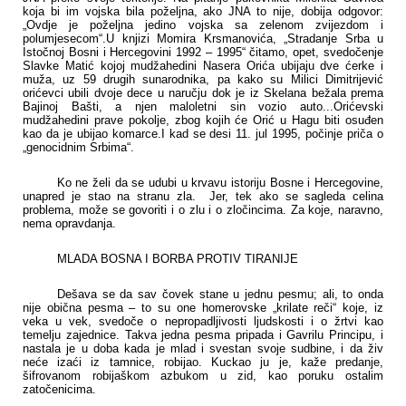
koja bi im vojska bila poželjna, ako JNA to nije, dobija odgovor:
„Ovdje je poželjna jedino vojska sa zelenom zvijezdom i
polumjesecom“.
U knjizi Momira Krsmanovića, „Stradanje Srba u
Istočnoj Bosni i Hercegovini 1992 – 1995“ čitamo, opet, svedočenje
Slavke Matić kojoj mudžahedini Nasera Orića ubijaju dve ćerke i
muža, uz 59 drugih sunarodnika, pa kako su Milici Dimitrijević
orićevci ubili dvoje dece u naručju dok je iz Skelana bežala prema
Bajinoj Bašti, a njen maloletni sin vozio auto...Orićevski
mudžahedini prave pokolje, zbog kojih će Orić u Hagu biti osuđen
kao da je ubijao komarce.I kad se desi 11. jul 1995, počinje priča o
„genocidnim Srbima“.
Ko ne želi da se udubi u krvavu istoriju Bosne i Hercegovine,
unapred je stao na stranu zla.
Jer, tek ako se sagleda celina
problema, može se govoriti i o zlu i o zločincima. Za koje, naravno,
nema opravdanja.
MLADA BOSNA I BORBA PROTIV TIRANIJE
Dešava se da sav čovek stane u jednu pesmu; ali, to onda
nije obična pesma – to su one homerovske „krilate reči“ koje, iz
veka u vek, svedoče o nepropadljivosti ljudskosti i o žrtvi kao
temelju zajednice. Takva jedna pesma pripada i Gavrilu Principu, i
nastala je u doba kada je mlad i svestan svoje sudbine, i da živ
neće izaći iz tamnice, robijao. Kuckao ju je, kaže predanje,
šifrovanom robijaškom azbukom u zid, kao poruku ostalim
zatočenicima.