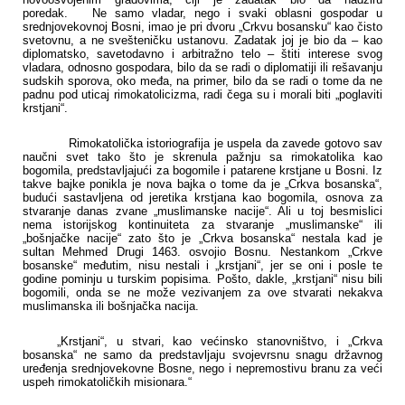
poredak. Ne samo vladar, nego i svaki oblasni gospodar u
srednjovekovnoj Bosni, imao je pri dvoru „Crkvu bosansku“ kao čisto
svetovnu, a ne svešteničku ustanovu. Zadatak joj je bio da – kao
diplomatsko, savetodavno i arbitražno telo – štiti interese svog
vladara, odnosno gospodara, bilo da se radi o diplomatiji ili rešavanju
sudskih sporova, oko međa, na primer, bilo da se radi o tome da ne
padnu pod uticaj rimokatolicizma, radi čega su i morali biti „poglaviti
krstjani“.
Rimokatolička istoriografija je uspela da zavede gotovo sav
naučni svet tako što je skrenula pažnju sa rimokatolika kao
bogomila, predstavljajući za bogomile i patarene krstjane u Bosni. Iz
takve bajke ponikla je nova bajka o tome da je „Crkva bosanska“,
budući sastavljena od jeretika krstjana kao bogomila, osnova za
stvaranje danas zvane „muslimanske nacije“. Ali u toj besmislici
nema istorijskog kontinuiteta za stvaranje „muslimanske“ ili
„bošnjačke nacije“ zato što je „Crkva bosanska“ nestala kad je
sultan Mehmed Drugi 1463. osvojio Bosnu. Nestankom „Crkve
bosanske“ međutim, nisu nestali i „krstjani“, jer se oni i posle te
godine pominju u turskim popisima. Pošto, dakle, „krstjani“ nisu bili
bogomili, onda se ne može vezivanjem za ove stvarati nekakva
muslimanska ili bošnjačka nacija.
„Krstjani“, u stvari, kao većinsko stanovništvo, i „Crkva
bosanska“ ne samo da predstavljaju svojevrsnu snagu državnog
uređenja srednjovekovne Bosne, nego i nepremostivu branu za veći
uspeh rimokatoličkih misionara.
“