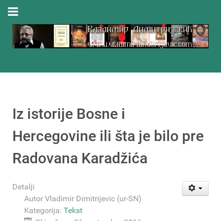
Iz istorije Bosne i
Hercegovine ili šta je bilo pre
Radovana Karadžića
Detalji
Autor
Vladimir Dimitrijevic (ur-SN)
Kategorija:
Tekst