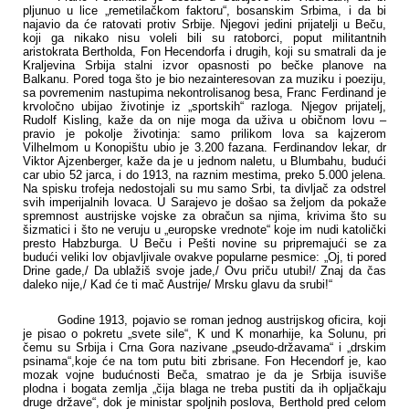
pljunuo u lice „remetilačkom faktoru“, bosanskim Srbima, i da bi
najavio da će ratovati protiv Srbije. Njegovi jedini prijatelji u Beču,
koji ga nikako nisu voleli bili su ratoborci, poput militantnih
aristokrata Bertholda, Fon Hecendorfa i drugih, koji su smatrali da je
Kraljevina Srbija stalni izvor opasnosti po bečke planove na
Balkanu. Pored toga što je bio nezainteresovan za muziku i poeziju,
sa povremenim nastupima nekontrolisanog besa, Franc Ferdinand je
krvoločno ubijao životinje iz „sportskih“ razloga. Njegov prijatelj,
Rudolf Kisling, kaže da on nije moga da uživa u običnom lovu –
pravio je pokolje životinja: samo prilikom lova sa kajzerom
Vilhelmom u Konopištu ubio je 3.200 fazana. Ferdinandov lekar, dr
Viktor Ajzenberger, kaže da je u jednom naletu, u Blumbahu, budući
car ubio 52 jarca, i do 1913, na raznim mestima, preko 5.000 jelena.
Na spisku trofeja nedostojali su mu samo Srbi, ta divljač za odstrel
svih imperijalnih lovaca. U Sarajevo je došao sa željom da pokaže
spremnost austrijske vojske za obračun sa njima, krivima što su
šizmatici i što ne veruju u „europske vrednote“ koje im nudi katolički
presto Habzburga. U Beču i Pešti novine su pripremajući se za
budući veliki lov objavljivale ovakve popularne pesmice: „Oj, ti pored
Drine gade,/ Da ublažiš svoje jade,/ Ovu priču utubi!/ Znaj da čas
daleko nije,/ Kad će ti mač Austrije/ Mrsku glavu da srubi!“
Godine 1913, pojavio se roman jednog austrijskog oficira, koji
je pisao o pokretu „svete sile“, K und K monarhije, ka Solunu, pri
čemu su Srbija i Crna Gora nazivane „pseudo-državama“ i „drskim
psinama“,koje će na tom putu biti zbrisane. Fon Hecendorf je, kao
mozak vojne budućnosti Beča, smatrao je da je Srbija isuviše
plodna i bogata zemlja „čija blaga ne treba pustiti da ih opljačkaju
druge države“, dok je ministar spoljnih poslova, Berthold pred celom