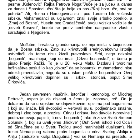
pesme „Kolenović“ Rajka Petrova Noga:“Juče je za juče,/ a danas
za danas./ Spasioci uče/ šta je bolje za nas.//Koji brzo uče, prvi se
poturče“. Ali, Bosna i Hercegovina su i pod Turcima bile većinski
srbske. Muhamedanci su uglavnom znali svoje srbsko poreklo, a
„Zmaj od Bosne“, Husein beg Gradaščević, svoju vojsku vodio je da
„osveti Kosovo“, boreći se protiv centralne carigradske vlasti i
sarađujući s Njegošem.
Međutim, hrvatska grandomanija se nije mirila s činjenicom
da je Bosna srbska. Zato su krivotvorili srednjovekovnu istoriju
ustvrdivši da tamo nisu živeli pravoslavni Srbi, nego nekakvi
„bogumili“, manihejci, koji su imali „Crkvu bosansku“, o čemu je
pisao Franjo Rački. To je u 20. veku Maku Dizdaru i tvorcima
bošnjaštva poslužilo kao „dokaz“ da se bosanski muhamedanci nisu
odrekli pravoslavlja, nego da su u islam prešli iz bogumilstva. Ovoj
velikoj krivotvorini doprineli su i srbski istoričari, poput Sime
Ćirkovića.
Jedan savremeni naučnik, istoričar i kanonolog, dr Miodrag
Petrović, uspeo je da objasni o čemu je, zapravo, reč. On je
dokazao da se
u srpskim srednjovekovnim spisima pod bogumilima
( koji su, inače, bili dvobošci – verovali su u, podjednako snažne,
dobrog i zlog boga, a prezirali Crkvu i državu kao đavolje tvorevine )
podrazumevaju papisti, ti novi bogumili ( tako ih zove Sveti Simeon
Solunski ), koji su uveli jeres „filiokve“ ( Duh Sveti ishodi i od Oca i
od Sina,čime se u Svetu Trojicu uvodi manihejski dualizam). Na
fresci Nemanjinog sabora protiv bogumila u crkvi Svetog Ahilija u
Arilju ( zadužbini kralja Dragutina ) vidi se Nemanja na prestolu. S