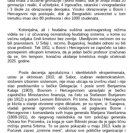
tada imala 3 državne gimnazije i jednu realku, dok je Srbija imala 20
gimnazija i realki, 4 učiteljske, 4 trgovačke, ratarske i vinogradarske
i 3 škole za obrazovanje devojaka. Visoko obrazovanje u Bosni i
Hercegovini nije postojalo, dok je Beogradski univerzitet u tom
trenutku imao oko 80 profesora i oko 1000 studenata.
Kolonijalna, ali i feudalna suština austrougarskog režima
videla se i iz očuvanog osmanskog feudalnog sistema, u kome su
većinu seljaka činili kmetovi bez zemlje. Ubedljivom većinom oni su
bili pravoslavni. U Srbiji i, recimo, Bugarskoj, feudalni odnosi su bili
stvar prošlosti. Tek 1911. u Bosni i Hercegovini se započelo sa tako
postepenim otkupom kmetova, da je jedan bečki profesor izračunao
da se, tim tempom, konačno ukidanje kmetstva moglo očekivati
2025. godine.
Posle decenija apsolutizma i identitetskih eksperimenata,
ustav je oktroisan 1910, ali Sabor, izabran nedemokratskim,
složenim izbornim sistemom, nije imao uticaja na izvršnu vlast i nije
slao predstavnike u bečke Delegacije. I posle smrti Benjamina
Kalaja (1903), Bosnom i Hercegovinom upravljalo je bečko
zajedničko Ministarstvo finansija, na čelu sa Stefanom Burijanom
(do 1912) a potom Leonom Bilinskim. Pri tome, Bosna i Hercegovina
je klizila u stanje otvorene vojne diktature, jer su njom, iz Sarajeva,
vladali generali ogromnih ovlašćenja, od poglavara Bosne i
Hercegovine i komandanta svih trupa generala Marijana Varešanina
(1809-1911), do njegovog naslednika na tom položaju generala
Oskara fon Poćoreka, za koga je sam Bilinski pisao da je gajio ličnu
mržnju prema Srbima. To se jasno pokazalo u maju 1913. kada je
Poćorek zaveo „iznimne mere“, ukinuo sve političke organizacije i