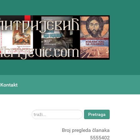
Kontakt
traži...
Pretraga
Broj pregleda članaka
5555402