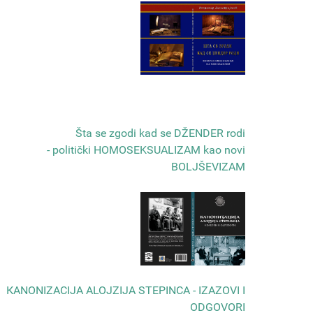
Šta se zgodi kad se DŽENDER rodi
- politički HOMOSEKSUALIZAM kao novi
BOLJŠEVIZAM
КANONIZACIJA ALOJZIJA STEPINCA - IZAZOVI I
ODGOVORI