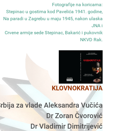
Fotografije na koricama:
Stepinac u gostima kod Pavelića 1941. godine,
Na paradi u Zagrebu u maju 1945, nakon ulaska
JNA i
Crvene armije sede Stepinac, Bakarić i pukovnik
NKVD Rak
.
KLOVNOKRATIJA
rbija za vlade Aleksandra Vučića
Dr Zoran Čvorović
Dr Vladimir Dimitrijević