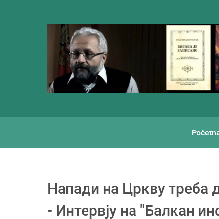
Početn
Напади на Цркву треба 
- Интервју на "Балкан ин