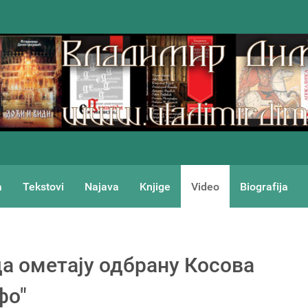
a
Tekstovi
Najava
Knjige
Video
Biografija
да ометају одбрану Косова
фо"