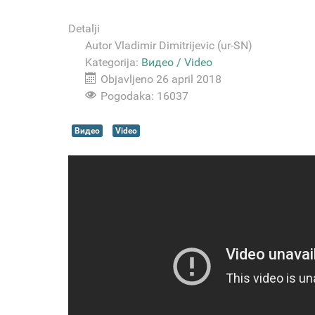
Detalji
Autor
Vladimir Dimitrijevic (ur-SN)
Kategorija:
Видео / Video
Objavljeno 26 april 2018
Pogodaka: 16037
Видео
Video