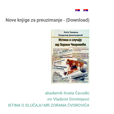
Nove knjige za preuzimanje - (Download)
akademik Kosta Čavoški
mr Vladimir Dimitrijević
ISTINA O SLUČAJU MR ZORANA ČVOROVIĆA