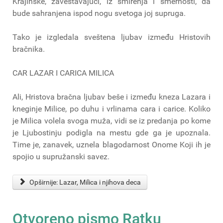
Krajinske, zaveštavajući, iz smirenja i smernosti, da
bude sahranjena ispod nogu svetoga joj supruga.
Tako je izgledala sveštena ljubav između Hristovih
bračnika.
CAR LAZAR I CARICA MILICA
Ali, Hristova bračna ljubav beše i između kneza Lazara i
kneginje Milice, po duhu i vrlinama cara i carice. Koliko
je Milica volela svoga muža, vidi se iz predanja po kome
je Ljubostinju podigla na mestu gde ga je upoznala.
Time je, zanavek, uznela blagodarnost Onome Koji ih je
spojio u supružanski savez.
Opširnije: Lazar, Milica i njihova deca
Otvoreno pismo Ratku