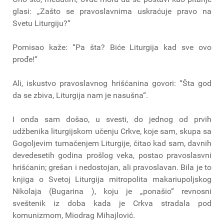
glasi: „Zašto se pravoslavnima uskraćuje pravo na
Svetu Liturgiju?“
Pomisao kaže: “Pa šta? Biće Liturgija kad sve ovo
prođe!“
Ali, iskustvo pravoslavnog hrišćanina govori: “Šta god
da se zbiva, Liturgija nam je nasušna“.
I onda sam došao, u svesti, do jednog od prvih
udžbenika liturgijskom učenju Crkve, koje sam, skupa sa
Gogoljevim tumačenjem Liturgije, čitao kad sam, davnih
devedesetih godina prošlog veka, postao pravoslasvni
hrišćanin; grešan i nedostojan, ali pravoslavan. Bila je to
knjiga o Svetoj Liturgija mitropolita makariupoljskog
Nikolaja (Bugarina ), koju je „ponašio“ revnosni
sveštenik iz doba kada je Crkva stradala pod
komunizmom, Miodrag Mihajlović.