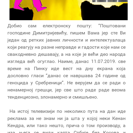
Добио сам електронску пошту: “Поштовани
господине Димитријевићу, пишем Вама јер сте Ви
један од ретких јавних личности и интелектуалаца
који реагују на разне неправде и гадости које нам се
свакодневно дешавају, а на које је већи део народа
изгледа већ огуглао. Наиме, данас 11.07.2019. све
време на Пинку иде вест на дну екрана која
дословно гласи “данас се навршава 24 године од
геноцида у Сребреници”. Не верујем да се ради о
ненамерној грешци, јер све што раде раде веома
тенденциозно, злонамерно и смишљено.
На истој телевизији по неколико пута на дан иде
реклама за не знам ни ја шта у којој неки Кенан
Кендра, или тако нешто, прича о том производу, а
иза њега се види карта Србије без Косова и