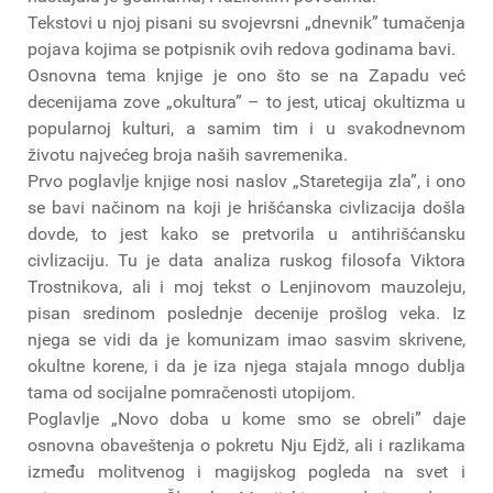
Tekstovi u njoj pisani su svojevrsni „dnevnik” tumačenja
pojava kojima se potpisnik ovih redova godinama bavi.
Osnovna tema knjige je ono što se na Zapadu već
decenijama zove „okultura” – to jest, uticaj okultizma u
popularnoj kulturi, a samim tim i u svakodnevnom
životu najvećeg broja naših savremenika.
Prvo poglavlje knjige nosi naslov „Staretegija zla”, i ono
se bavi načinom na koji je hrišćanska civlizacija došla
dovde, to jest kako se pretvorila u antihrišćansku
civlizaciju. Tu je data analiza ruskog filosofa Viktora
Trostnikova, ali i moj tekst o Lenjinovom mauzoleju,
pisan sredinom poslednje decenije prošlog veka. Iz
njega se vidi da je komunizam imao sasvim skrivene,
okultne korene, i da je iza njega stajala mnogo dublja
tama od socijalne pomračenosti utopijom.
Poglavlje „Novo doba u kome smo se obreli” daje
osnovna obaveštenja o pokretu Nju Ejdž, ali i razlikama
između molitvenog i magijskog pogleda na svet i