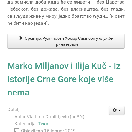
да замисли доба када ће се живети – без Царства
Небеског, без држава, без власништва, без глади,
сви људи живе у миру, једно братство људи… “и свет
ће бити као један”.
Opširnije: Ружичасти Хомер Симпсон у служби
Трилатерале
Marko Miljanov i Ilija Kuč - Iz
istorije Crne Gore koje više
nema
Detalji
Autor
Vladimir Dimitrijevic (ur-SN)
Kategorija:
Текст
Objavljeno 16 januar 2019