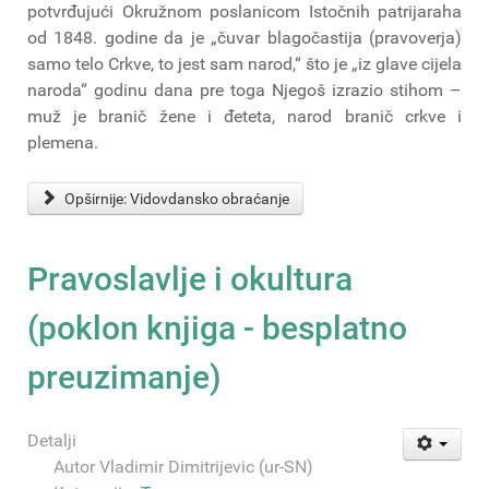
potvrđujući Okružnom poslanicom Istočnih patrijaraha
od 1848. godine da je „čuvar blagočastija (pravoverja)
samo telo Crkve, to jest sam narod,“ što je „iz glave cijela
naroda“ godinu dana pre toga Njegoš izrazio stihom –
muž je branič žene i đeteta, narod branič crkve i
plemena.
Opširnije: Vidovdansko obraćanje
Pravoslavlje i okultura
(poklon knjiga - besplatno
preuzimanje)
Detalji
Autor
Vladimir Dimitrijevic (ur-SN)