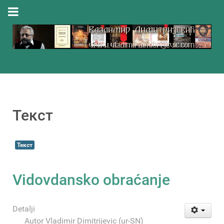
Текст
Текст
Vidovdansko obraćanje
Detalji
Autor
Vladimir Dimitrijevic (ur-SN)