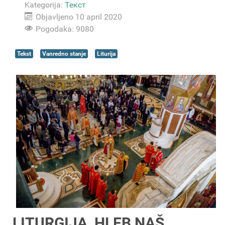
Kategorija:
Текст
Objavljeno 10 april 2020
Pogodaka: 9080
Tekst
Vanredno stanje
Liturija
LITURGIJA, HLEB NAŠ