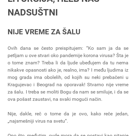
NADSUŠTNI
NIJE VREME ZA ŠALU
Ovih dana se često preispitujem: “Ko sam ja da se
petljam u ove stvari oko pandemije korona virusa? Šta je
o tome znam? Treba li da ljude ubeđujem da tu nema
nikakve opasnosti ako je, realno, ima? I među ljudima iz
mog grada ima obolelih, od kojih su neki prebačeni u
Kragujevac i Beograd na oporavak! Stvarno nije vreme
za šalu. I treba se moliti Bogu da nam se smiluje, i da se
ova pošast zaustavi, na svaki mogući način.
Nije, dakle, reč o tome da je ovo, kako reče jedan,
„najsmešniji virus na svetu“.
Ono što, međutim, ovde mora da se postavi kao pitanje