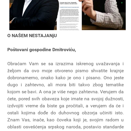
O NAŠEM NESTAJANjU
Poštovani gospodine Dmitroviću,
Obraćam Vam se sa izrazima iskrenog uvažavanja i
željom da ovo moje otvoreno pismo shvatite krajnje
dobronamerno, onako kako je ono i pisano. Ono jeste
dugo i zahtevno, ali mora biti takvo zbog tematike
kojom se bavi. A ona je više nego zahtevna. Verujem da
ćete, pored svih obaveza koje imate na svojoj dužnosti,
izdvojiti vreme da biste ga pročitali, a verujem da će i
ostali kojima dođe do duhovnog obzorja učiniti isto.
Znam Vas, inače, kao čoveka koji je, svojim radom u
oblasti osvešćenja srpskog naroda, postavio standarde