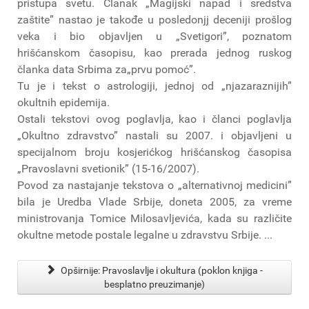
pristupa svetu. Članak „Magijski napad i sredstva
zaštite” nastao je takođe u posledonjj deceniji prošlog
veka i bio objavljen u „Svetigori”, poznatom
hrišćanskom časopisu, kao prerada jednog ruskog
članka data Srbima za„prvu pomoć”.
Tu je i tekst o astrologiji, jednoj od „njazaraznijih”
okultnih epidemija.
Ostali tekstovi ovog poglavlja, kao i članci poglavlja
„Okultno zdravstvo” nastali su 2007. i objavljeni u
specijalnom broju kosjerićkog hrišćanskog časopisa
„Pravoslavni svetionik” (15-16/2007).
Povod za nastajanje tekstova o „alternativnoj medicini”
bila je Uredba Vlade Srbije, doneta 2005, za vreme
ministrovanja Tomice Milosavljevića, kada su različite
okultne metode postale legalne u zdravstvu Srbije. ...
Opširnije: Pravoslavlje i okultura (poklon knjiga -
besplatno preuzimanje)