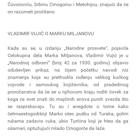
Čovoroviću, Srbinu Crnogorcu i Metohijcu, znajući da će
on razumeti pročitano
VLADIMIR VUJIĆ O MARKU MILJANOVU
Kada su se, u izdanju „Narodne prosvete“, pojavila
Celokupna dela Marka Miljanova, Vladimir Vujić je u
„Narodnoj odbrani“ (broj 42 za 1930. godinu) objavio
oduševljen prikaz, na čijem početku navodi niz
znamenja koja su prethodila rođenju velikog kučkog
vojvode i samoukog književnika, od pradedinog
proročanstva da će se u njihovom kraju roditi čovek za
koga će svet znati do majčinih snova punih zvezda što
se rasprskavaju. Tu su i anegdote o tome kako
četrnaestogodišnji Marko oteo pušku od Turaka, golim
rukama zadavio vuka, ubio Turčina koji je hteo da ga
ošamari, optužujući mlado Crnogorče da laže.