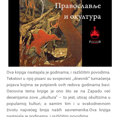
Ova knjiga nastajala je godinama, i različitim povodima.
Tekstovi u njoj pisani su svojevrsni „dnevnik” tumačenja
pojava kojima se potpisnik ovih redova godinama bavi.
Osnovna tema knjige je ono što se na Zapadu već
decenijama zove „okultura” – to jest, uticaj okultizma u
popularnoj kulturi, a samim tim i u svakodnevnom
životu najvećeg broja naših savremenika.Ova knjiga
nastajala je godinama, i različitim povodima.