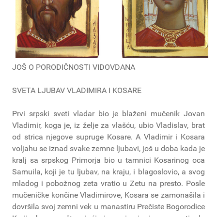
JOŠ O PORODIČNOSTI VIDOVDANA
SVETA LJUBAV VLADIMIRA I KOSARE
Prvi srpski sveti vladar bio je blaženi mučenik Jovan
Vladimir, koga je, iz želje za vlašću, ubio Vladislav, brat
od strica njegove supruge Kosare. A Vladimir i Kosara
voljahu se iznad svake zemne ljubavi, još u doba kada je
kralj sa srpskog Primorja bio u tamnici Kosarinog oca
Samuila, koji je tu ljubav, na kraju, i blagoslovio, a svog
mladog i pobožnog zeta vratio u Zetu na presto. Posle
mučeničke končine Vladimirove, Kosara se zamonašila i
dovršila svoj zemni vek u manastiru Prečiste Bogorodice