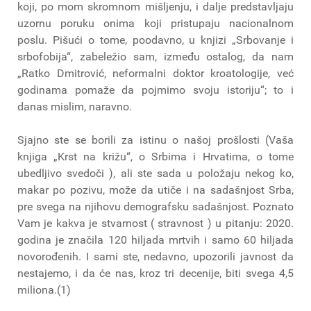
koji, po mom skromnom mišljenju, i dalje predstavljaju
uzornu poruku onima koji pristupaju nacionalnom
poslu. Pišući o tome, poodavno, u knjizi „Srbovanje i
srbofobija“, zabeležio sam, između ostalog, da nam
„Ratko Dmitrović, neformalni doktor kroatologije, već
godinama pomaže da pojmimo svoju istoriju“; to i
danas mislim, naravno.
Sjajno ste se borili za istinu o našoj prošlosti (Vaša
knjiga „Krst na križu“, o Srbima i Hrvatima, o tome
ubedljivo svedoči ), ali ste sada u položaju nekog ko,
makar po pozivu, može da utiče i na sadašnjost Srba,
pre svega na njihovu demografsku sadašnjost. Poznato
Vam je kakva je stvarnost ( stravnost ) u pitanju: 2020.
godina je značila 120 hiljada mrtvih i samo 60 hiljada
novorođenih. I sami ste, nedavno, upozorili javnost da
nestajemo, i da će nas, kroz tri decenije, biti svega 4,5
miliona.(1)