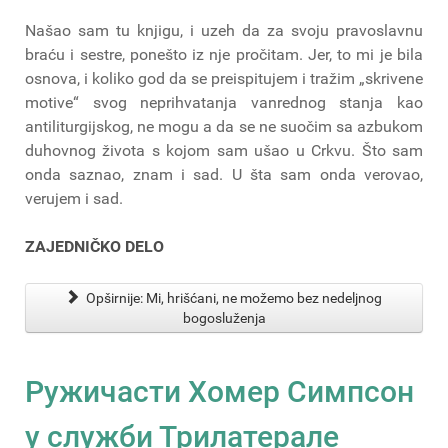
Našao sam tu knjigu, i uzeh da za svoju pravoslavnu
braću i sestre, ponešto iz nje pročitam. Jer, to mi je bila
osnova, i koliko god da se preispitujem i tražim „skrivene
motive“ svog neprihvatanja vanrednog stanja kao
antiliturgijskog, ne mogu a da se ne suočim sa azbukom
duhovnog života s kojom sam ušao u Crkvu. Što sam
onda saznao, znam i sad. U šta sam onda verovao,
verujem i sad.
ZAJEDNIČKO DELO
Opširnije: Mi, hrišćani, ne možemo bez nedeljnog
bogosluženja
Ружичасти Хомер Симпсон
у служби Трилатерале