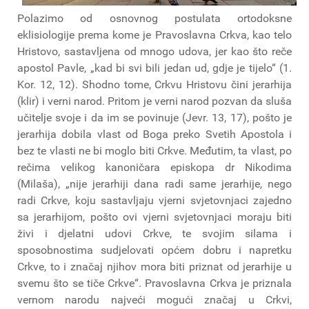
Polazimo od osnovnog postulata ortodoksne
eklisiologije prema kome je Pravoslavna Crkva, kao telo
Hristovo, sastavljena od mnogo udova, jer kao što reče
apostol Pavle, „kad bi svi bili jedan ud, gdje je tijelo“ (1.
Kor. 12, 12). Shodno tome, Crkvu Hristovu čini jerarhija
(klir) i verni narod. Pritom je verni narod pozvan da sluša
učitelje svoje i da im se povinuje (Jevr. 13, 17), pošto je
jerarhija dobila vlast od Boga preko Svetih Apostola i
bez te vlasti ne bi moglo biti Crkve. Međutim, ta vlast, po
rečima velikog kanoničara episkopa dr Nikodima
(Milaša), „nije jerarhiji dana radi same jerarhije, nego
radi Crkve, koju sastavljaju vjerni svjetovnjaci zajedno
sa jerarhijom, pošto ovi vjerni svjetovnjaci moraju biti
živi i djelatni udovi Crkve, te svojim silama i
sposobnostima sudjelovati općem dobru i napretku
Crkve, to i značaj njihov mora biti priznat od jerarhije u
svemu što se tiče Crkve“. Pravoslavna Crkva je priznala
vernom narodu najveći mogući značaj u Crkvi,