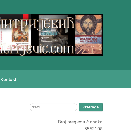
Kontakt
traži...
Pretraga
Broj pregleda članaka
5553108