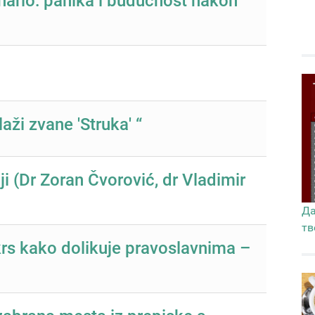
enario: panika i budućnost nakon
laži zvane 'Struka' “
i (Dr Zoran Čvorović, dr Vladimir
Да
тв
rs kako dolikuje pravoslavnima –