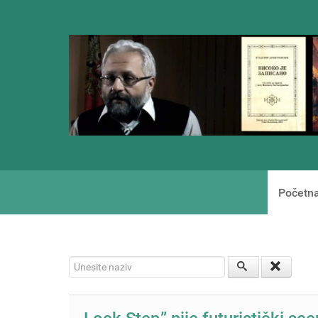
Početn
Unesite naziv