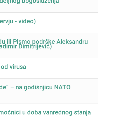
edeljnog bogosluženja
ervju - video)
du ili Pismo podrške Aleksandru
adimir Dimitrijević)
u od virusa
rde“ – na godišnjicu NATO
omoćnici u doba vanrednog stanja