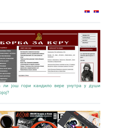
 ли још гори кандило вере унутра у души
ојој?