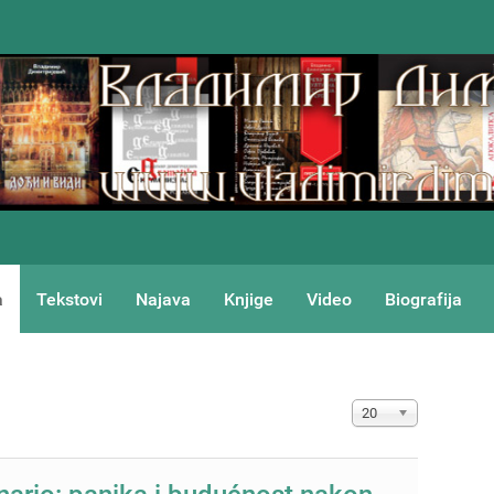
a
Tekstovi
Najava
Knjige
Video
Biografija
Prikaz #
20