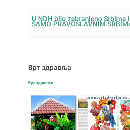
U NDH bilo zabranjeno Srbima 
SAMO PRAVOSLAVNIM SRBIM
Врт здравља
Врт здравља