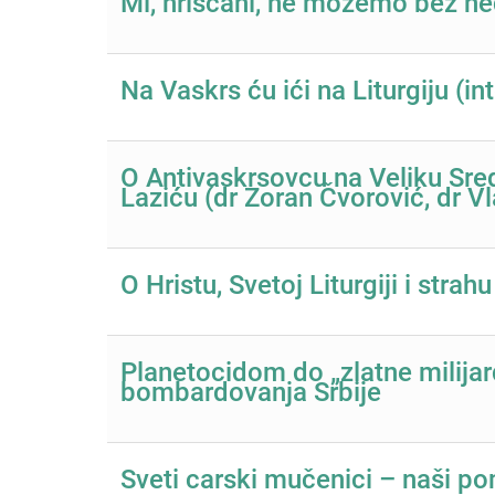
Mi, hrišćani, ne možemo bez n
Na Vaskrs ću ići na Liturgiju (int
O Antivaskrsovcu na Veliku Sre
Laziću (dr Zoran Čvorović, dr Vl
O Hristu, Svetoj Liturgiji i strah
Planetocidom do „zlatne milija
bombardovanja Srbije
Sveti carski mučenici – naši p