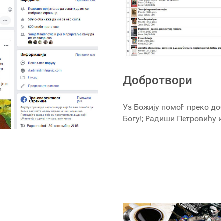
Добротвори
Уз Божију помоћ преко до
Богу!; Радиши Петровићу