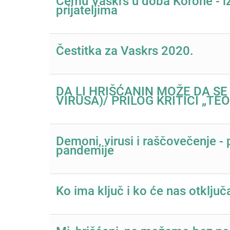
Čemu Vaskrs u doba Korone - iz
prijateljima
Čestitka za Vaskrs 2020.
DA LI HRIŠĆANIN MOŽE DA SE
VIRUSA)/ PRILOG KRITICI „T
Demoni, virusi i raščovečenje -
pandemije
Ko ima ključ i ko će nas otključ