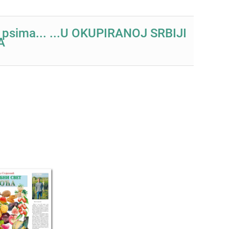
i psima... ...U OKUPIRANOJ SRBIJI
A