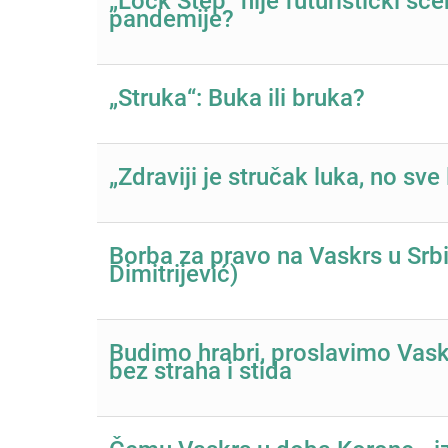
„Lock Step” nije futuristički sc
pandemije?
„Struka“: Buka ili bruka?
„Zdraviji je stručak luka, no sve 
Borba za pravo na Vaskrs u Srbij
Dimitrijević)
Budimo hrabri, proslavimo Vask
bez straha i stida