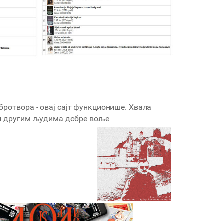
бротвора - овај сајт функционише. Хвала
 и другим људима добре воље.