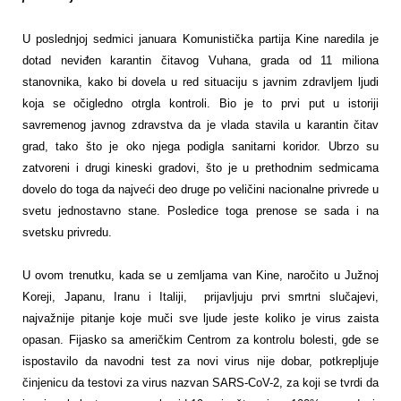
U poslednjoj sedmici januara Komunistička partija Kine naredila je
dotad neviđen karantin čitavog Vuhana, grada od 11 miliona
stanovnika, kako bi dovela u red situaciju s javnim zdravljem ljudi
koja se očigledno otrgla kontroli. Bio je to prvi put u istoriji
savremenog javnog zdravstva da je vlada stavila u karantin čitav
grad, tako što je oko njega podigla sanitarni koridor. Ubrzo su
zatvoreni i drugi kineski gradovi, što je u prethodnim sedmicama
dovelo do toga da najveći deo druge po veličini nacionalne privrede u
svetu jednostavno stane. Posledice toga prenose se sada i na
svetsku privredu.
U ovom trenutku, kada se u zemljama van Kine, naročito u Južnoj
Koreji, Japanu, Iranu i Italiji, prijavljuju prvi smrtni slučajevi,
najvažnije pitanje koje muči sve ljude jeste koliko je virus zaista
opasan. Fijasko sa američkim Centrom za kontrolu bolesti, gde se
ispostavilo da navodni test za novi virus nije dobar, potkrepljuje
činjenicu da testovi za virus nazvan SARS-CoV-2, za koji se tvrdi da