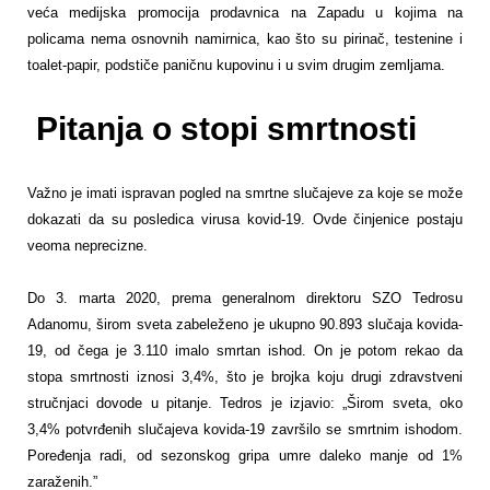
veća medijska promocija prodavnica na Zapadu u kojima na
policama nema osnovnih namirnica, kao što su pirinač, testenine i
toalet-papir, podstiče paničnu kupovinu i u svim drugim zemljama.
Pitanja o stopi smrtnosti
Važno je imati ispravan pogled na smrtne slučajeve za koje se može
dokazati da su posledica virusa kovid-19. Ovde činjenice postaju
veoma neprecizne.
Do 3. marta 2020, prema generalnom direktoru SZO Tedrosu
Adanomu, širom sveta zabeleženo je ukupno 90.893 slučaja kovida-
19, od čega je 3.110 imalo smrtan ishod. On je potom rekao da
stopa smrtnosti iznosi 3,4%, što je brojka koju drugi zdravstveni
stručnjaci dovode u pitanje. Tedros je izjavio: „Širom sveta, oko
3,4% potvrđenih slučajeva kovida-19 završilo se smrtnim ishodom.
Poređenja radi, od sezonskog gripa umre daleko manje od 1%
zaraženih.”