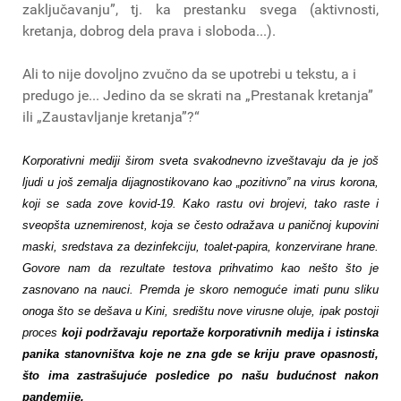
zaključavanju”, tj. ka prestanku svega (aktivnosti,
kretanja, dobrog dela prava i sloboda...).
Ali to nije dovoljno zvučno da se upotrebi u tekstu, a i
predugo je... Jedino da se skrati na „Prestanak kretanja”
ili „Zaustavljanje kretanja”?“
Korporativni mediji širom sveta svakodnevno izveštavaju da je još
ljudi u još zemalja dijagnostikovano kao „pozitivno” na virus korona,
koji se sada zove kovid-19. Kako rastu ovi brojevi, tako raste i
sveopšta uznemirenost, koja se često odražava u paničnoj kupovini
maski, sredstava za dezinfekciju, toalet-papira, konzervirane hrane.
Govore nam da rezultate testova prihvatimo kao nešto što je
zasnovano na nauci. Premda je skoro nemoguće imati punu sliku
onoga što se dešava u Kini, središtu nove virusne oluje, ipak postoji
proces
koji podržavaju reportaže korporativnih medija i istinska
panika stanovništva koje ne zna gde se kriju prave opasnosti,
što ima zastrašujuće posledice po našu budućnost nakon
pandemije.