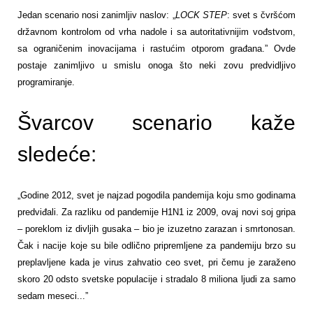
Jedan scenario nosi zanimljiv naslov: „
LOCK
STEP
: svet s čvršćom
državnom kontrolom od vrha nadole i sa autoritativnijim vođstvom,
sa ograničenim inovacijama i rastućim otporom građana.” Ovde
postaje zanimljivo u smislu onoga što neki zovu predvidljivo
programiranje.
Švarcov scenario kaže
sledeće:
„Godine 2012, svet je najzad pogodila pandemija koju smo godinama
predviđali. Za razliku od pandemije H1N1 iz 2009, ovaj novi soj gripa
– poreklom iz divljih gusaka – bio je izuzetno zarazan i smrtonosan.
Čak i nacije koje su bile odlično pripremljene za pandemiju brzo su
preplavljene kada je virus zahvatio ceo svet, pri čemu je zaraženo
skoro 20 odsto svetske populacije i stradalo 8 miliona ljudi za samo
sedam meseci...”