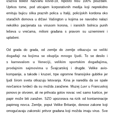
izaziva bolest nazvanu kovid-19, nipošto nisu 100% pouzdani.
Uprkos tome, pod uticajem korporativnih medija koji neprekidno
emituju bujicu slika praznih polica u Italiji, policijskih kordona oko
staračkih domova u državi Vašington u kojima se navodno nalazi
nekoliko pacijenata sa virusom korona, i iranskih bolnica punih
leševa u vrećama, milioni građana s pravom su uznemireni i
uplašeni.
Od grada do grada, od zemlje do zemlje
otkazuju se veliki
događaji na kojima se okuplja mnogo ljudi.
To se desilo i
s
karnevalom u Veneciji, velikim sportskim događajima,
prodajnim sajmovima
u Švajcarskoj i drugde. Velike avio-
kompanije, a takođe i kruzeri, trpe ogromne finansijske gubitke jer
ljudi širom sveta otkazuju letovanja. Kina je naredila da se spale
novčanice tvrdeći da su možda zaražene. Muzej
Luvr
u Francuskoj
ponovo je otvoren, ali ne prihvata gotov novac već samo kartice, jer
papir može biti zaražen. SZO upozorava na rizik od kontaminacije
papirnog novca. Zemlje, poput Velike Britanije, donose zakone koji
omogućavaju zakonski pritvor građana koji možda imaju virus. Sve