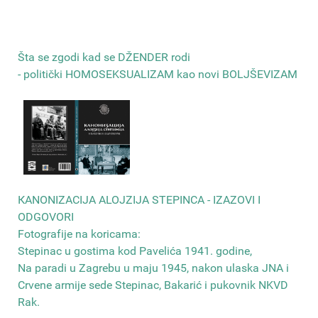
Šta se zgodi kad se DŽENDER rodi
- politički HOMOSEKSUALIZAM kao novi BOLJŠEVIZAM
КANONIZACIJA ALOJZIJA STEPINCA - IZAZOVI I
ODGOVORI
Fotografije na koricama:
Stepinac u gostima kod Pavelića 1941. godine,
Na paradi u Zagrebu u maju 1945, nakon ulaska JNA i
Crvene armije sede Stepinac, Bakarić i pukovnik NKVD
Rak
.