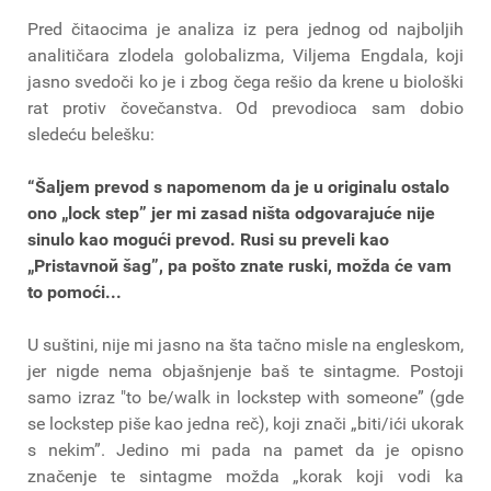
Pred čitaocima je analiza iz pera jednog od najboljih
analitičara zlodela golobalizma, Viljema Engdala, koji
jasno svedoči ko je i zbog čega rešio da krene u biološki
rat protiv čovečanstva. Od prevodioca sam dobio
sledeću belešku:
“Šaljem prevod s napomenom da je u originalu ostalo
ono „lock step” jer mi zasad ništa odgovarajuće nije
sinulo kao mogući prevod. Rusi su preveli kao
„Pristavnoй šag”, pa pošto znate ruski, možda će vam
to pomoći...
U suštini, nije mi jasno na šta tačno misle na engleskom,
jer nigde nema objašnjenje baš te sintagme. Postoji
samo izraz "to be/walk in lockstep with someone” (gde
se lockstep piše kao jedna reč), koji znači „biti/ići ukorak
s nekim”. Jedino mi pada na pamet da je opisno
značenje te sintagme možda „korak koji vodi ka