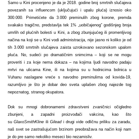
Samo u Kini procenjeno je da je 2018. godine broj smrtnih slučajeva
povezanih sa influencom (uključujući i upalu pluća) iznosio oko
300.000. Primetićete da 3.000 preminulih zbog korone, premda
svakako tragično, predstavlja tek 1% „uobičajenog” godišnjeg broja
umrlih od plućnih bolesti u Kini, a zbog zbunjujućeg ili promenljivog
načina na koji se u Kini vodi administracija, nije jasno ni koliko je od
tih 3.000 smrtnih slučajeva zaista uzrokovano sezonskom upalom
pluća. No, sudeći po dramatičnim snimcima – koji se ne mogu
proveriti i za koje nema dokaza – na kojima ljudi navodno padaju
mrtvi na ulicama Kine, ili na kojima su u hodnicima bolnica u
Vuhanu naslagane vreće s navodno preminulima od kovida-19,
razumljivo je što je dobar deo sveta uplašen zbog najezde tog
nepoznatog, stranog okupatora.
Dok su mnogi dobronamerni zdravstveni zvaničnici očigledno
zbunjeni, a zapadni proizvođači vakcina, kao što
su
GlaxoSmithKline
ili
Gilead
i drugi vide odličnu priliku za zaradu,
naš svet se zastrašujućom brzinom preobražava na način koji nam
je do pre samo nekoliko meseci bio nezamisliv.