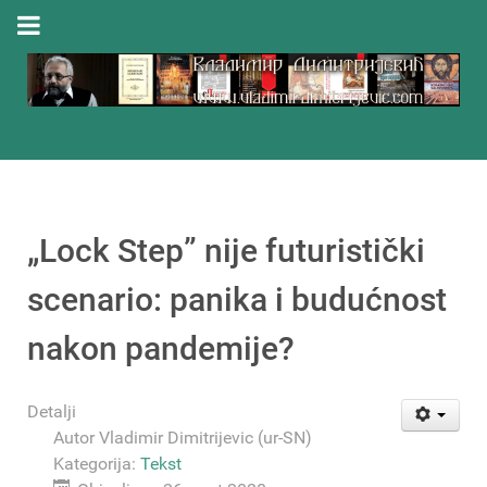
„Lock Step” nije futuristički
scenario: panika i budućnost
nakon pandemije?
Detalji
Autor
Vladimir Dimitrijevic (ur-SN)
Kategorija:
Tekst