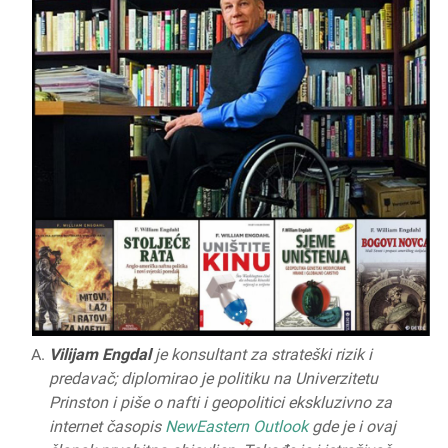
Vilijam Engdal
je konsultant za strateški rizik i
predavač; diplomirao je politiku na Univerzitetu
Prinston i piše o nafti i geopolitici ekskluzivno za
internet časopis
New
Eastern
Outlook
gde je i ovaj