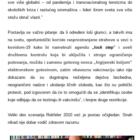
sve više globalni – od pandemija i transnacionalnog terorizma do
ekoloških kriza i rastućeg siromaštva – lideri širom sveta sve više
stežu obruč vlasti.”
Postavlja se važno pitanje: da li određeni loši glumci, a takvih ima
na svetu, oportunistički
koriste rasprostranjene strahove u vezi s
kovidom-19 kako bi nametnuli agendu „
lock
step
” i uveli
društvenu kontrolu koja bi uključila i strogo ograničenje
putovanja, možda i zamenu gotovog novca „higijenski boljom”
elektronskom gotovinom, zatim obaveznu vakcinaciju
iako nije
dokazano da su dugotrajna neželjena dejstva bezbedna,
neograničeni nadzor i ukidanje ličnih sloboda, kao što su politički
protesti, pod izgovorom da će to omogućiti da se „identifikuju osobe
koje odbijaju da se testiraju ili vakcinišu”, i brojne druge restrikcije.
Veliki deo scenarija Rokfeler 2010 već je postao očigledan. Strah
nikad nije dobar vodič zdravom razumu.