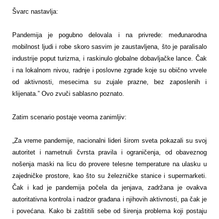
Švarc nastavlja:
Pandemija je pogubno delovala i na privrede: međunarodna
mobilnost ljudi i robe skoro sasvim je zaustavljena, što je paralisalo
industrije poput turizma, i raskinulo globalne dobavljačke lance. Čak
i na lokalnom nivou, radnje i poslovne zgrade koje su obično vrvele
od aktivnosti, mesecima su zujale prazne, bez zaposlenih i
klijenata.” Ovo zvuči sablasno poznato.
Zatim scenario postaje veoma zanimljiv:
„Za vreme pandemije, nacionalni lideri širom sveta pokazali su svoj
autoritet i nametnuli čvrsta pravila i ograničenja, od obaveznog
nošenja maski na licu do provere telesne temperature na ulasku u
zajedničke prostore, kao što su železničke stanice i supermarketi.
Čak i kad je pandemija počela da jenjava, zadržana je ovakva
autoritativna kontrola i nadzor građana i njihovih aktivnosti, pa čak je
i povećana. Kako bi zaštitili sebe od širenja problema koji postaju