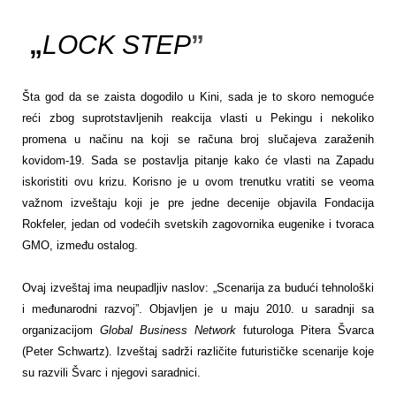
„
LOCK
STEP
”
Šta god da se zaista dogodilo u Kini, sada je to skoro nemoguće
reći zbog suprotstavljenih reakcija vlasti u Pekingu i nekoliko
promena u načinu na koji se računa broj slučajeva zaraženih
kovidom-19. Sada se postavlja pitanje kako će vlasti na Zapadu
iskoristiti ovu krizu. Korisno je u ovom trenutku vratiti se veoma
važnom izveštaju koji je pre jedne decenije objavila Fondacija
Rokfeler, jedan od vodećih svetskih zagovornika eugenike i tvoraca
GMO, između ostalog.
Ovaj izveštaj ima neupadljiv naslov: „Scenarija za budući tehnološki
i međunarodni razvoj”. Objavljen je u maju 2010. u saradnji sa
organizacijom
Global
Business
Network
futurologa Pitera Švarca
(Peter Schwartz). Izveštaj sadrži različite futurističke scenarije koje
su razvili Švarc i njegovi saradnici.