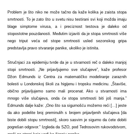
Problem je što niko ne može tačno da kaže kolika je zaista stopa
smrtnosti. To je zato što u svetu nisu testirani svi koji možda imaju
blage simptome virusa, a i preciznost testova je daleko od
stopostotne pouzdanosti. Međutim izjaviti da je stopa smrtnosti više
nego triput veća od stope smrtnosti usled sezonskog gripa
predstavlja pravo stvaranje panike, ukoliko je istinita.
Stručnjaci za epidemiju tvrde da je u stvarnosti reč o daleko manjoj
stopi smrtnosti. „Ne prijavljujemo sve slučajeve”, kaže profesor
Džon Edmunds iz Centra za matematičko modeliranje zaraznih
bolesti u Londonskoj školi za higijenu i tropsku medicinu. „Štaviše,
obično prijavljujemo samo mali procenat. Ako u stvarnosti ima
mnogo više slučajeva, onda će stopa smrtnosti biti još manja.”
Edmunds dalje kaže: „Ono što sa sigurnošću možemo reći […] jeste
da ako podelite broj preminulih s brojem prijavljenih slučajeva [da
biste dobili stopu smrtnosti], skoro sasvim je sigurno da ćete dobiti
pogrešan odgovor.” Izgleda da SZO, pod Tedrosovim rukovodstvom,