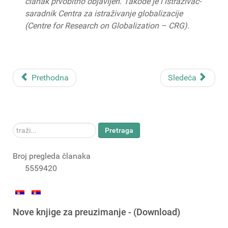
članak prvobitno objavljen. Takođe je i istraživač-
saradnik Centra za istraživanje globalizacije
(Centre
for
Research
on
Globalization – CRG).
Prethodna
Sledeća
traži...
Pretraga
Broj pregleda članaka
5559420
Nove knjige za preuzimanje - (Download)