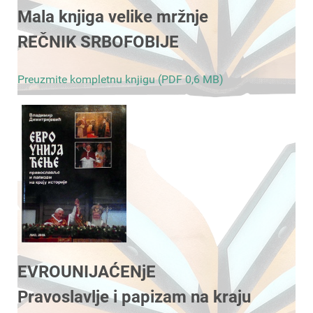
Mala knjiga velike mržnje
REČNIK SRBOFOBIJE
Preuzmite kompletnu knjigu (PDF 0,6 MB)
EVROUNIJAĆENjE
Pravoslavlje i papizam na kraju