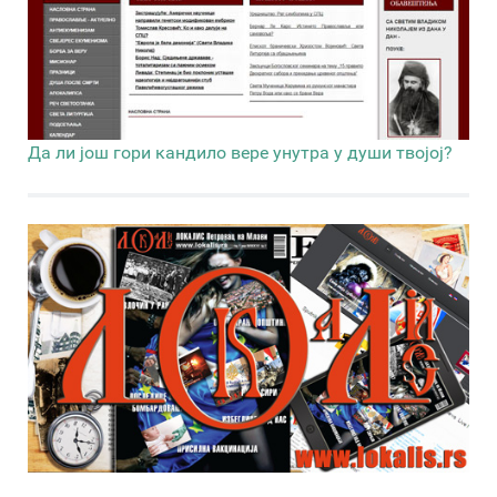
Да ли још гори кандило вере унутра у души твојој?