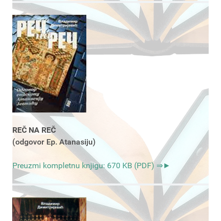
REČ NA REČ
(odgovor Ep. Atanasiju)
Preuzmi kompletnu knjigu: 670 KB (PDF) ⇒►