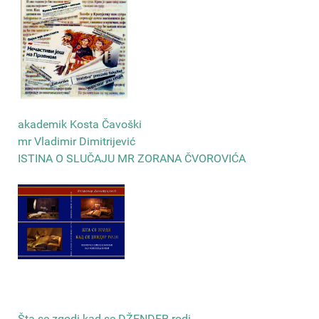
akademik Kosta Čavoški
mr Vladimir Dimitrijević
ISTINA O SLUČAJU MR ZORANA ČVOROVIĆA
Šta se zgodi kad se DŽENDER rodi