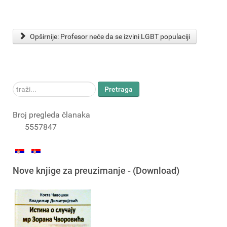
Opširnije: Profesor neće da se izvini LGBT populaciji
traži...
Pretraga
Broj pregleda članaka
5557847
Nove knjige za preuzimanje - (Download)