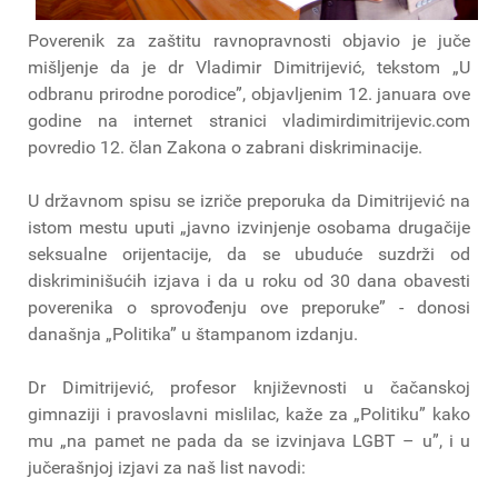
Poverenik za zaštitu ravnopravnosti objavio je juče
mišljenje da je dr Vladimir Dimitrijević, tekstom „U
odbranu prirodne porodice”, objavljenim 12. januara ove
godine na internet stranici vladimirdimitrijevic.com
povredio 12. član Zakona o zabrani diskriminacije.
U državnom spisu se izriče preporuka da Dimitrijević na
istom mestu uputi „javno izvinjenje osobama drugačije
seksualne orijentacije, da se ubuduće suzdrži od
diskriminišućih izjava i da u roku od 30 dana obavesti
poverenika o sprovođenju ove preporuke” - donosi
današnja „Politika” u štampanom izdanju.
Dr Dimitrijević, profesor književnosti u čačanskoj
gimnaziji i pravoslavni mislilac, kaže za „Politiku” kako
mu „na pamet ne pada da se izvinjava LGBT – u”, i u
jučerašnjoj izjavi za naš list navodi: