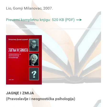
Lio, Gornji Milanovac, 2007.
Preuzmi kompletnu knjigu: 520 KB (PDF) ⇒►
JAGNjE I ZMIJA
(Pravoslavlje i neognostička psihologija)