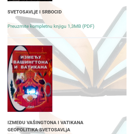
SVETOSAVLjE I SRBOCID
Preuzmite kompletnu knjigu 1,3MB (PDF)
IZMEĐU VAŠINGTONA I VATIKANA
GEOPOLITIKA SVETOSAVLjA