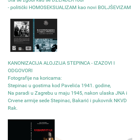
- politički HOMOSEKSUALIZAM kao novi BOLJŠEVIZAM
КANONIZACIJA ALOJZIJA STEPINCA - IZAZOVI I
ODGOVORI
Fotografije na koricama:
Stepinac u gostima kod Pavelića 1941. godine,
Na paradi u Zagrebu u maju 1945, nakon ulaska JNA i
Crvene armije sede Stepinac, Bakarić i pukovnik NKVD
Rak
.