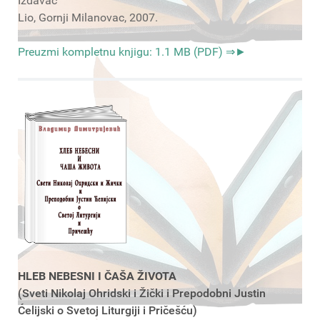
Izdavač
Lio, Gornji Milanovac, 2007.
Preuzmi kompletnu knjigu: 1.1 MB (PDF) ⇒►
HLEB NEBESNI I ČAŠA ŽIVOTA
(Sveti Nikolaj Ohridski i Žički i Prepodobni Justin
Ćelijski o Svetoj Liturgiji i Pričešću)