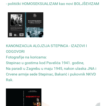
- politički HOMOSEKSUALIZAM kao novi BOLJŠEVIZAM
КANONIZACIJA ALOJZIJA STEPINCA - IZAZOVI I
ODGOVORI
Fotografije na koricama:
Stepinac u gostima kod Pavelića 1941. godine,
Na paradi u Zagrebu u maju 1945, nakon ulaska JNA i
Crvene armije sede Stepinac, Bakarić i pukovnik NKVD
Rak
.