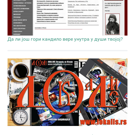
Да ли још гори кандило вере унутра у души твојој?