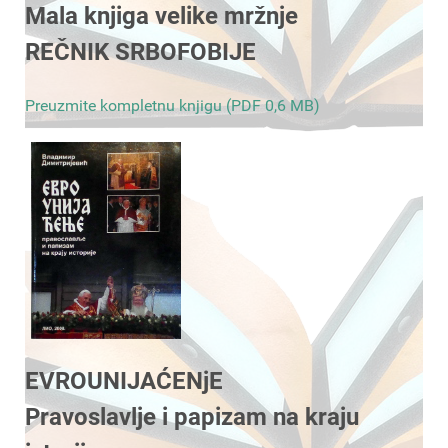
Mala knjiga velike mržnje
REČNIK SRBOFOBIJE
Preuzmite kompletnu knjigu (PDF 0,6 MB)
EVROUNIJAĆENjE
Pravoslavlje i papizam na kraju