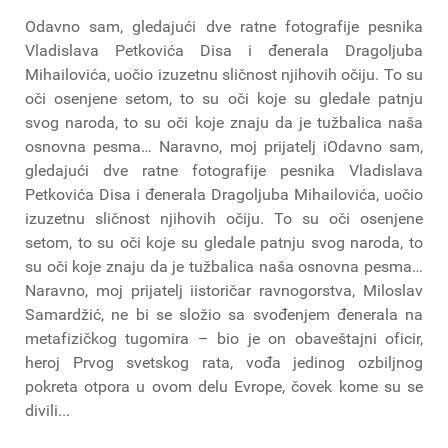
Odavno sam, gledajući dve ratne fotografije pesnika
Vladislava Petkovića Disa i đenerala Dragoljuba
Mihailovića, uočio izuzetnu sličnost njihovih očiju. To su
oči osenjene setom, to su oči koje su gledale patnju
svog naroda, to su oči koje znaju da je tužbalica naša
osnovna pesma… Naravno, moj prijatelj iOdavno sam,
gledajući dve ratne fotografije pesnika Vladislava
Petkovića Disa i đenerala Dragoljuba Mihailovića, uočio
izuzetnu sličnost njihovih očiju. To su oči osenjene
setom, to su oči koje su gledale patnju svog naroda, to
su oči koje znaju da je tužbalica naša osnovna pesma…
Naravno, moj prijatelj iistoričar ravnogorstva, Miloslav
Samardžić, ne bi se složio sa svođenjem đenerala na
metafizičkog tugomira – bio je on obaveštajni oficir,
heroj Prvog svetskog rata, vođa jedinog ozbiljnog
pokreta otpora u ovom delu Evrope, čovek kome su se
divili...