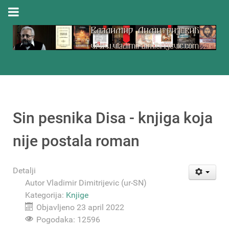
Sin pesnika Disa - knjiga koja
nije postala roman
Detalji
Autor
Vladimir Dimitrijevic (ur-SN)
Kategorija:
Knjige
Objavljeno 23 april 2022
Pogodaka: 12596