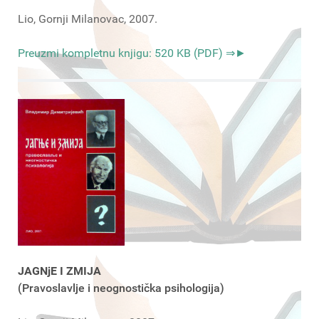
Lio, Gornji Milanovac, 2007.
Preuzmi kompletnu knjigu: 520 KB (PDF) ⇒►
JAGNjE I ZMIJA
(Pravoslavlje i neognostička psihologija)