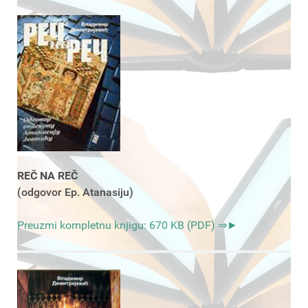
REČ NA REČ
(odgovor Ep. Atanasiju)
Preuzmi kompletnu knjigu: 670 KB (PDF) ⇒►