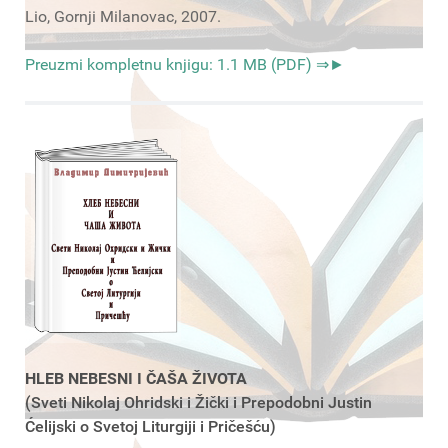
Lio, Gornji Milanovac, 2007.
Preuzmi kompletnu knjigu: 1.1 MB (PDF) ⇒►
HLEB NEBESNI I ČAŠA ŽIVOTA
(Sveti Nikolaj Ohridski i Žički i Prepodobni Justin
Ćelijski o Svetoj Liturgiji i Pričešću)