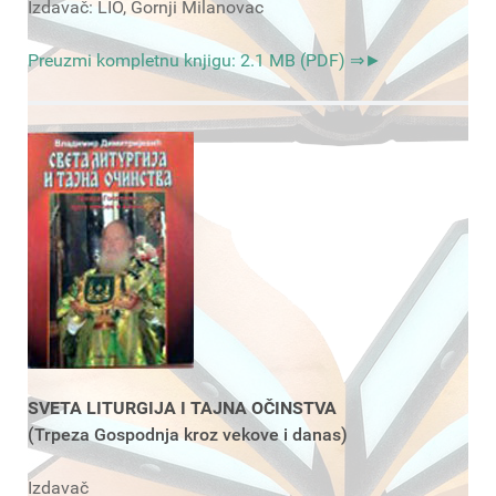
Izdavač: LIO, Gornji Milanovac
Preuzmi kompletnu knjigu: 2.1 MB (PDF) ⇒►
SVETA LITURGIJA I TAJNA OČINSTVA
(Trpeza Gospodnja kroz vekove i danas)
Izdavač