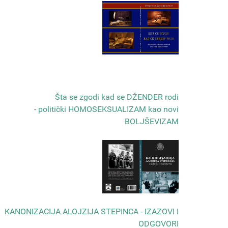
Šta se zgodi kad se DŽENDER rodi
- politički HOMOSEKSUALIZAM kao novi
BOLJŠEVIZAM
КANONIZACIJA ALOJZIJA STEPINCA - IZAZOVI I
ODGOVORI