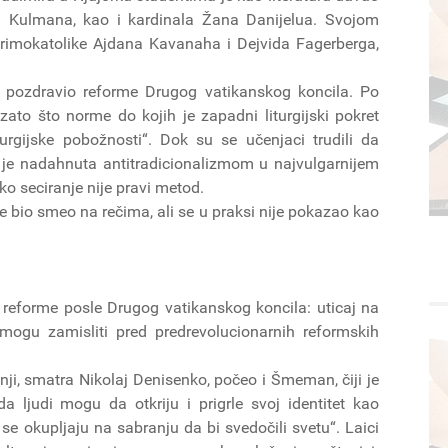
ra Kulmana, kao i kardinala Žana Danijelua. Svojom
: rimokatolike Ajdana Kavanaha i Dejvida Fagerberga,
o pozdravio reforme Drugog vatikanskog koncila. Po
ato što norme do kojih je zapadni liturgijski pokret
urgijske pobožnosti“. Dok su se učenjaci trudili da
a je nadahnuta antitradicionalizmom u najvulgarnijem
rško seciranje nije pravi metod.
 bio smeo na rečima, ali se u praksi nije pokazao kao
e reforme posle Drugog vatikanskog koncila: uticaj na
mogu zamisliti pred predrevolucionarnih reformskih
nji, smatra Nikolaj Denisenko, počeo i Šmeman, čiji je
da ljudi mogu da otkriju i prigrle svoj identitet kao
i se okupljaju na sabranju da bi svedočili svetu“. Laici