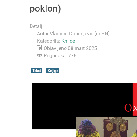
poklon)
Detalji
Autor
Vladimir Dimitrijevic (ur-SN)
Kategorija:
Knjige
Objavljeno 08 mart 2025
Pogodaka: 7751
Tekst
Knjige