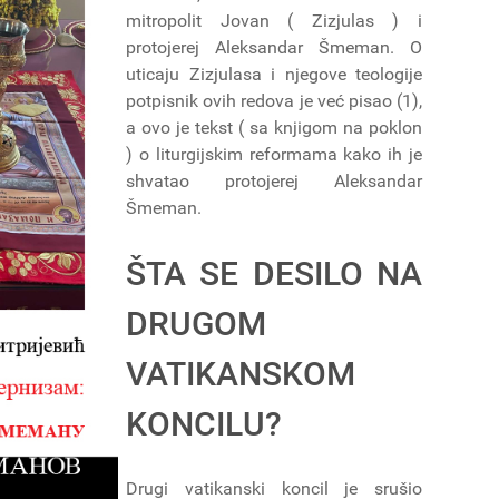
mitropolit Jovan ( Zizjulas ) i
protojerej Aleksandar Šmeman. O
uticaju Zizjulasa i njegove teologije
potpisnik ovih redova je već pisao (1),
a ovo je tekst ( sa knjigom na poklon
) o liturgijskim reformama kako ih je
shvatao protojerej Aleksandar
Šmeman.
ŠTA SE DESILO NA
DRUGOM
VATIKANSKOM
KONCILU?
Drugi vatikanski koncil je srušio