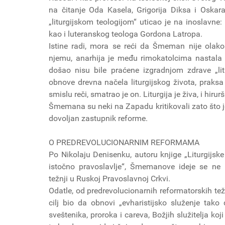
na čitanje Oda Kasela, Grigorija Diksa i Oska
„liturgijskom teologijom“ uticao je na inoslavne
kao i luteranskog teologa Gordona Latropa.
Istine radi, mora se reći da Šmeman nije olak
njemu, anarhija je među rimokatolcima nastala z
došao nisu bile praćene izgradnjom zdrave „lit
obnove drevna načela liturgijskog života, praks
smislu reči, smatrao je on. Liturgija je živa, i hiru
Šmemana su neki na Zapadu kritikovali zato što je
dovoljan zastupnik reforme.
O PREDREVOLUCIONARNIM REFORMAMA
Po Nikolaju Denisenku, autoru knjige „Liturgijsk
istočno pravoslavlje“, Šmemanove ideje se ne 
težnji u Ruskoj Pravoslavnoj Crkvi.
Odatle, od predrevolucionarnih reformatorskih tež
cilj bio da obnovi „evharistijsko služenje tako 
sveštenika, proroka i careva, Božjih služitelja koj