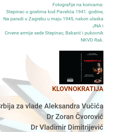
Fotografije na koricama:
Stepinac u gostima kod Pavelića 1941. godine,
Na paradi u Zagrebu u maju 1945, nakon ulaska
JNA i
Crvene armije sede Stepinac, Bakarić i pukovnik
NKVD Rak
.
KLOVNOKRATIJA
rbija za vlade Aleksandra Vučića
Dr Zoran Čvorović
Dr Vladimir Dimitrijević