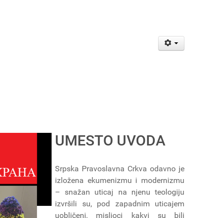
UMESTO UVODA
Srpska Pravoslavna Crkva odavno je
izložena ekumenizmu i modernizmu
– snažan uticaj na njenu teologiju
izvršili su, pod zapadnim uticajem
uobličeni, mislioci kakvi su bili