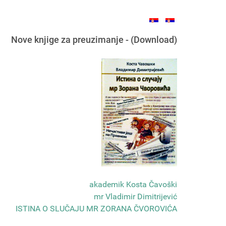
Nove knjige za preuzimanje - (Download)
akademik Kosta Čavoški
mr Vladimir Dimitrijević
ISTINA O SLUČAJU MR ZORANA ČVOROVIĆA