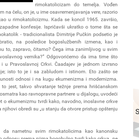
rimokatolicizam do temelja. Vođen
na čelu, on je, u ime osavremenjavanja vere, razorio
ao u rimokatolicizmu. Kada se koncil 1965. završio,
 zapadne konfesije. Ispričavši ukratko o tome šta se
atolik - tradicionalista Dimitrije Pučkin podsetio je
bratio, na posledice bogoslužbenih izmena, kao i
emu to, zapravo, čitamo? Čega ima zanimljivog u svim
avoslavnog vernika?” Odgovorićemo da ima time što
i u Pravoslavnoj Crkvi. Čaadajev je jednom izvrsno
je; isto to je i sa zabludom i istinom. Eto zašto se
otpunosti odnosi i na kugu ekumenizma i modernizma.
 to jest, takvo shvatanje težnje prema hrišćanskom
 posmatra kao ravnopravne partnere u dijalogu, uvodeći
ret o ekumenizmu tvrdi kako, navodno, inoslavne crkve
 a njihovi obredi su „u stanju da otvore pristup opštenju
S
u da nametnu svim rimokatolicima kao kanonsku
 o odnosu prema njima bogohulno tvrdi kako crkva „ne