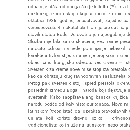
odbacuje ništa od onoga što je istinito (?!) i svet
međureligioznom skupu koji se molio za mir u sv
oktobra 1986. godine, prisustvovali, zajedno s
veroispovesti. Rimokatolički hram je bio dat na pr
stavili statuu Bude. Verovatno je najpogubnije 
Služba nije bila samo skraćena, već naime prepra
naročito odnosi na ređe pominjanje nebeskih 
karaktera Evharistije, smanjen je broj krsnih znam
oblači crnu liturgijsku odeždu, već crvenu – i
Sveštenik za vreme nove mise stoji iza prestola o
kao da obrazuju krug ravnopravnih saslužitelja bo
Petog pak sveštenik stoji ispred prestola okre
posrednik između Boga i naroda koji dejstvuje u 
sveštenik. Kako saopštava anglikanska knjižica 
narodu potiče od kalvinista-puritanaca. Nova m
latinskom (treba istaći da je praksa pravoslavnih 
unijata koji koriste drevne jezike – crkvenos
tradicionalista koji služe na latinskom, nego prak