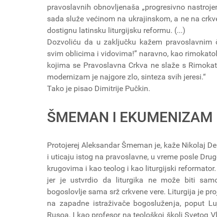
pravoslavnih obnovljenaša „progresivno nastrojeni
sada služe većinom na ukrajinskom, a ne na crk
dostignu latinsku liturgijsku reformu. (...)
Dozvoliću da u zaključku kažem pravoslavnim 
svim oblicima i vidovima!” naravno, kao rimokatol
kojima se Pravoslavna Crkva ne slaže s Rimokatol
modernizam je najgore zlo, sinteza svih jeresi.“
Tako je pisao Dimitrije Pučkin.
ŠMEMAN I EKUMENIZAM
Protojerej Aleksandar Šmeman je, kaže Nikolaj De
i uticaju istog na pravoslavne, u vreme posle Dr
krugovima i kao teolog i kao liturgijski reformat
jer je ustvrdio da liturgika ne može biti samo
bogoslovlje sama srž crkvene vere. Liturgija je p
na zapadne istraživače bogosluženja, poput Lu
Rusoa. I kao profesor na teološkoj školi Svetog V