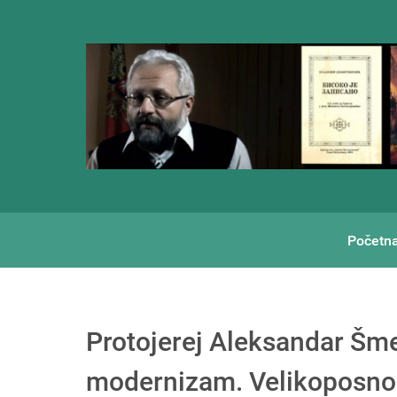
Početn
Protojerej Aleksandar Šme
modernizam. Velikoposno 