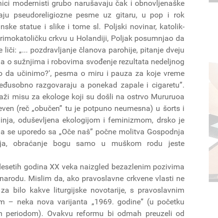
nici modernisti grubo narušavaju čak i obnovljenaške
aju pseudoreligiozne pesme uz gitaru, u pop i rok
e statue i slike i tome sl. Poljski novinar, katolik-
 rimokatoličku crkvu u Holandiji, Poljak posumnjao da
e liči: „... pozdravljanje članova parohije, pitanje dveju
a o sužnjima i robovima svođenje rezultata nedeljnog
o da učinimo?', pesma o miru i pauza za koje vreme
 međusobno razgovaraju a ponekad zapale i cigaretu”.
aži misu za ekologe koji su došli na ostrvo Mururuoa
deven (reč „obučen” tu je potpuno neumesna) u šorts i
hinja, oduševljena ekologijom i feminizmom, drsko je
 da se uporedo sa „Oče naš” počne molitva Gospodnja
kinja, obraćanje bogu samo u muškom rodu jeste
zdesetih godina XX veka naizgled bezazlenim pozivima
 narodu. Mislim da, ako pravoslavne crkvene vlasti ne
a bilo kakve liturgijske novotarije, s pravoslavnim
kim – neka nova varijanta „1969. godine” (u početku
im periodom). Ovakvu reformu bi odmah preuzeli od