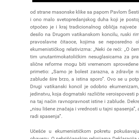
od strane masonske klike sa papom Pavlom Šestim 
i ono malo svetopredanjskog duha koji je postoj
otpočeo je i kraj tradicionalnog obličja najveće
desilo na Drugom vatikanskom koncilu, ruski rimok
pravoslavne čitaoce, kojima se neposredno o
ekumenističkog relativizma: „Neki će reći: „O č
tim unutarrimokatoličkim nesuglasicama za pr
slične reforme mogu biti vremenom sprovedene 
primetio: „Samo je bolest zarazna, a zdravlje ni
zablude šire brzo, a istina sporo”. Ovo se u p
Drugi vatikanski koncil je odobrio ekumenizam,
jedinstvu, koja dogmatski različite veroispovesti
na taj način ravnopravnost istine i zablude. Dek
„nisu lišene značaja i vrednosti u tajni spasenja”,
radi spasenja”.
Učešće u ekumenističkom pokretu pokušavaj
obavezu. O nehrišćanskim religijama Deklaracija