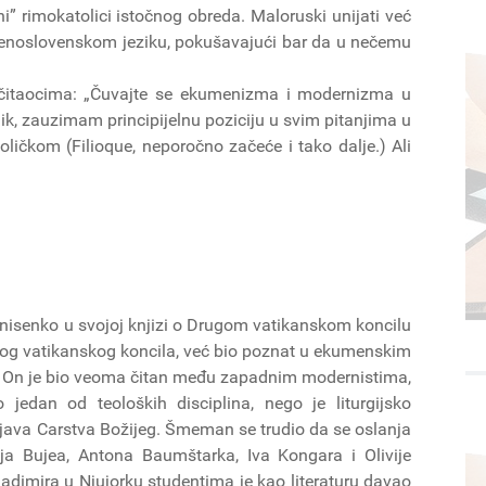
” rimokatolici istočnog obreda. Maloruski unijati već
venoslovenskom jeziku, pokušavajući bar da u nečemu
čitaocima: „Čuvajte se ekumenizma i modernizma u
ik, zauzimam principijelnu poziciju u svim pitanjima u
ičkom (Filioque, neporočno začeće i tako dalje.) Ali
nisenko u svojoj knjizi o Drugom vatikanskom koncilu
ugog vatikanskog koncila, već bio poznat u ekumenskim
or. On je bio veoma čitan među zapadnim modernistima,
 jedan od teoloških disciplina, nego je liturgijsko
rojava Carstva Božijeg. Šmeman se trudio da se oslanja
ja Bujea, Antona Baumštarka, Iva Kongara i Olivije
ladimira u Njujorku studentima je kao literaturu davao