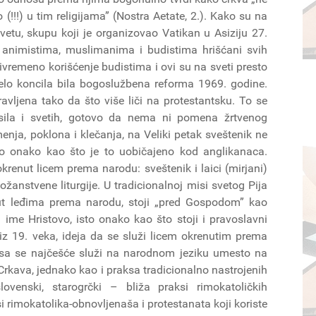
o (!!!) u tim religijama” (Nostra Aetate, 2.). Kako su na
etu, skupu koji je organizovao Vatikan u Asiziju 27.
a animistima, muslimanima i budistima hrišćani svih
ivremeno korišćenje budistima i ovi su na sveti presto
delo koncila bila bogoslužbena reforma 1969. godine.
vljena tako da što više liči na protestantsku. To se
sila i svetih, gotovo da nema ni pomena žrtvenog
enja, poklona i klečanja, na Veliki petak sveštenik ne
sto onako kao što je to uobičajeno kod anglikanaca.
krenut licem prema narodu: sveštenik i laici (mirjani)
žanstvene liturgije. U tradicionalnoj misi svetog Pija
nut leđima prema narodu, stoji „pred Gospodom” kao
ime Hristovo, isto onako kao što stoji i pravoslavni
iz 19. veka, ideja da se služi licem okrenutim prema
isa se najčešće služi na narodnom jeziku umesto na
Crkava, jednako kao i praksa tradicionalno nastrojenih
lovenski, starogrčki – bliža praksi rimokatoličkih
si rimokatolika-obnovljenaša i protestanata koji koriste