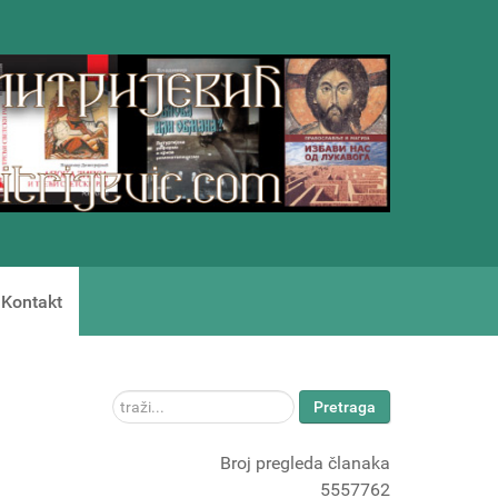
Kontakt
traži...
Pretraga
Broj pregleda članaka
5557762