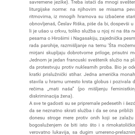
savremene jezike). Treba istaći da mnogi svešte
liturgijske norme: na njihovim se misama pev
ritmovima, iz mnogih hramova su izbačene starinsk
obnovljenaš, Česlav Riška, piše da bi, dospevši u
li je ušao u crkvu, toliko služba u njoj ni na šta n
pesama o Hirošimi i Nagasakiju, zajednička pesm
rada parohije, razmišljanje na temu 'Šta možem
mirjani skupljaju dobrotvorne priloge, prisutni
Jednom je jedan francuski sveštenik služio na pl
da protestvuju protiv nuklearnih proba. Bio je o
kratki prislužnički stihar. Jedna američka mona
stavila u hramu umesto krsta globus i pozivala
rečima „mati naša” (po mišljenju feminist
diskriminacija žena).
A sve te gadosti su se pripremale pedesetih i še
da se neznatno skrati služba i da se ona približi
donesu stroge mere protiv onih koji se zalažu z
bogosluženjem će biti isto što i s rimokatolič
verovatno lukavija, sa dugim umereno-prelazn