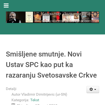
Smišljene smutnje. Novi
Ustav SPC kao put ka
razaranju Svetosavske Crkve
Detalji
Autor
Vladimir Dimitrijevic (ur-SN)
Kategorija:
Tekst