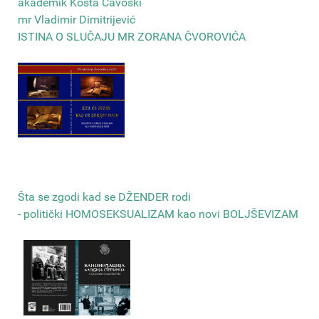
akademik Kosta Čavoški
mr Vladimir Dimitrijević
ISTINA O SLUČAJU MR ZORANA ČVOROVIĆA
Šta se zgodi kad se DŽENDER rodi
- politički HOMOSEKSUALIZAM kao novi BOLJŠEVIZAM