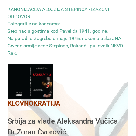
КANONIZACIJA ALOJZIJA STEPINCA - IZAZOVI I
ODGOVORI
Fotografije na koricama:
Stepinac u gostima kod Pavelića 1941. godine,
Na paradi u Zagrebu u maju 1945, nakon ulaska JNA i
Crvene armije sede Stepinac, Bakarić i pukovnik NKVD
Rak
.
KLOVNOKRATIJA
Srbija za vlade Aleksandra Vučića
Dr Zoran Čvorović