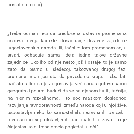
poslat na robiju):
„Treba odmah reći da predložena ustavna promena iz
osnova menja karakter dosadašnje državne zajednice
jugoslovenskih naroda. Ili, tačnije: tom promenom se, u
stvari, odbacuje sama ideja jedne takve državne
zajednice. Ukoliko od nje nešto još i ostaje, to je samo
zato da bismo u sledećoj, takozvanoj drugoj fazi
promene imali još šta da privedemo kraju. Treba biti
načisto s tim da je Jugoslavija već danas gotovo samo
geografski pojam, budući da se na njenom tlu ili, tačnije,
na njenim razvalinama, i to pod maskom doslednog
razvijanja ravnopravnosti između naroda koji u njoj žive,
uspostavlja nekoliko samostalnih, nezavisnih, pa čak i
međusobno suprotstavljenih nacionalnih država. To je
činjenica kojoj treba smelo pogledati u oči.“