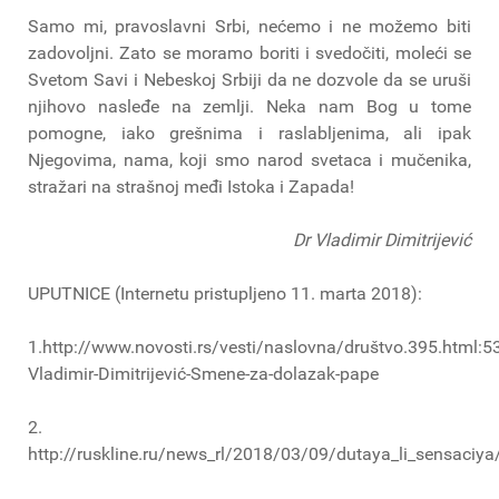
Samo mi, pravoslavni Srbi, nećemo i ne možemo biti
zadovoljni. Zato se moramo boriti i svedočiti, moleći se
Svetom Savi i Nebeskoj Srbiji da ne dozvole da se uruši
njihovo nasleđe na zemlji. Neka nam Bog u tome
pomogne, iako grešnima i raslabljenima, ali ipak
Njegovima, nama, koji smo narod svetaca i mučenika,
stražari na strašnoj međi Istoka i Zapada!
Dr Vladimir Dimitrijević
UPUTNICE (Internetu pristupljeno 11. marta 2018):
1.http://www.novosti.rs/vesti/naslovna/društvo.395.html:5
Vladimir-Dimitrijević-Smene-za-dolazak-pape
2.
http://ruskline.ru/news_rl/2018/03/09/dutaya_li_sensaciya