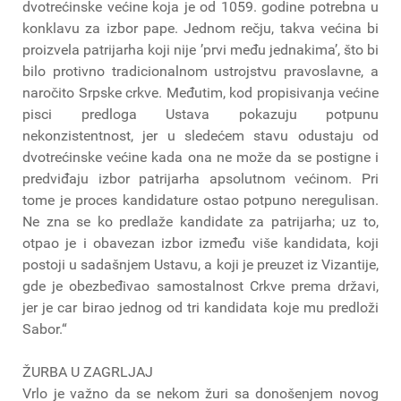
dvotrećinske većine koja je od 1059. godine potrebna u
konklavu za izbor pape. Jednom rečju, takva većina bi
proizvela patrijarha koji nije ’prvi među jednakima’, što bi
bilo protivno tradicionalnom ustrojstvu pravoslavne, a
naročito Srpske crkve. Međutim, kod propisivanja većine
pisci predloga Ustava pokazuju potpunu
nekonzistentnost, jer u sledećem stavu odustaju od
dvotrećinske većine kada ona ne može da se postigne i
predviđaju izbor patrijarha apsolutnom većinom. Pri
tome je proces kandidature ostao potpuno neregulisan.
Ne zna se ko predlaže kandidate za patrijarha; uz to,
otpao je i obavezan izbor između više kandidata, koji
postoji u sadašnjem Ustavu, a koji je preuzet iz Vizantije,
gde je obezbeđivao samostalnost Crkve prema državi,
jer je car birao jednog od tri kandidata koje mu predloži
Sabor.“
ŽURBA U ZAGRLJAJ
Vrlo je važno da se nekom žuri sa donošenjem novog