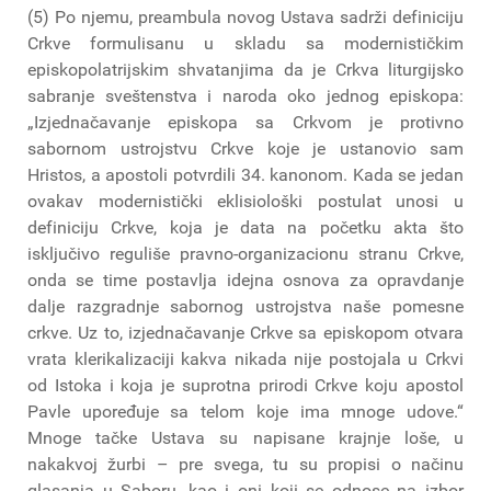
(5) Po njemu, preambula novog Ustava sadrži definiciju
Crkve formulisanu u skladu sa modernističkim
episkopolatrijskim shvatanjima da je Crkva liturgijsko
sabranje sveštenstva i naroda oko jednog episkopa:
„Izjednačavanje episkopa sa Crkvom je protivno
sabornom ustrojstvu Crkve koje je ustanovio sam
Hristos, a apostoli potvrdili 34. kanonom. Kada se jedan
ovakav modernistički eklisiološki postulat unosi u
definiciju Crkve, koja je data na početku akta što
isključivo reguliše pravno-organizacionu stranu Crkve,
onda se time postavlja idejna osnova za opravdanje
dalje razgradnje sabornog ustrojstva naše pomesne
crkve. Uz to, izjednačavanje Crkve sa episkopom otvara
vrata klerikalizaciji kakva nikada nije postojala u Crkvi
od Istoka i koja je suprotna prirodi Crkve koju apostol
Pavle upoređuje sa telom koje ima mnoge udove.“
Mnoge tačke Ustava su napisane krajnje loše, u
nakakvoj žurbi – pre svega, tu su propisi o načinu
glasanja u Saboru, kao i oni koji se odnose na izbor