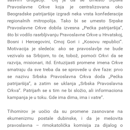
Pravoslavne Crkve koja je centralizovana oko
Beogradske patrijaršije izgradi neka vrsta konfederacije
regionalnih mitropolija. Tako bi se umesto Srpske
Pravoslavne Crkve dobila izvesna „Pećka patrijaršija“,
što bi vodilo rasrbljivanju Pravoslavne Crkve u Hrvatskoj,
Bosni i Hercegovini, Crnoj Gori i „Kosovu republici“.
Motivacija je sledeća: ako se pravoslavlje ne bude
vezivalo sa Srbijom, to će, tobož, pomoći Crkvi da se
razvija, misionari, itd. Entuzijasti promene imena Crkve
smatraju da sve treba da se sprovede u dve faze: prvo
se nazivu Srbska Pravoslavna Crkva doda „Pećka
patrijaršija“, a zatim se uklanja „Srbska Pravoslavna
Crkva“. Patrijarh se s tim ne bi složio, ali informaciona
kampanja je u toku. Gde ima dima, ima i vatre“.
Tihomirov je uočio da su promene zasnovane na
ekumenizmu postale dubinske, i da je mešovita
pravoslavna – rimokatolička komisija za dijalog o