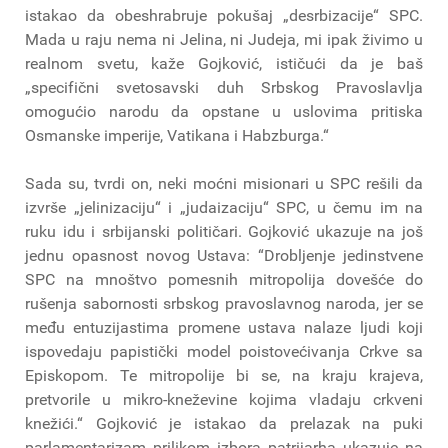
istakao da obeshrabruje pokušaj „desrbizacije“ SPC.
Mada u raju nema ni Jelina, ni Judeja, mi ipak živimo u
realnom svetu, kaže Gojković, ističući da je baš
„specifični svetosavski duh Srbskog Pravoslavlja
omogućio narodu da opstane u uslovima pritiska
Osmanske imperije, Vatikana i Habzburga.“
Sada su, tvrdi on, neki moćni misionari u SPC rešili da
izvrše „jelinizaciju“ i „judaizaciju“ SPC, u čemu im na
ruku idu i srbijanski političari. Gojković ukazuje na još
jednu opasnost novog Ustava: “Drobljenje jedinstvene
SPC na mnoštvo pomesnih mitropolija dovešće do
rušenja sabornosti srbskog pravoslavnog naroda, jer se
među entuzijastima promene ustava nalaze ljudi koji
ispovedaju papistički model poistovećivanja Crkve sa
Episkopom. Te mitropolije bi se, na kraju krajeva,
pretvorile u mikro-kneževine kojima vladaju crkveni
knežići.“ Gojković je istakao da prelazak na puki
parlamentarizam prilikom izbora patrijarha ukazuje na