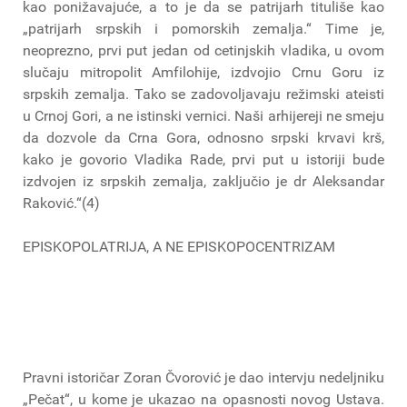
kao ponižavajuće, a to je da se patrijarh tituliše kao
„patrijarh srpskih i pomorskih zemalja.“ Time je,
neoprezno, prvi put jedan od cetinjskih vladika, u ovom
slučaju mitropolit Amfilohije, izdvojio Crnu Goru iz
srpskih zemalja. Tako se zadovoljavaju režimski ateisti
u Crnoj Gori, a ne istinski vernici. Naši arhijereji ne smeju
da dozvole da Crna Gora, odnosno srpski krvavi krš,
kako je govorio Vladika Rade, prvi put u istoriji bude
izdvojen iz srpskih zemalja, zaključio je dr Aleksandar
Raković.“(4)
EPISKOPOLATRIJA, A NE EPISKOPOCENTRIZAM
Pravni istoričar Zoran Čvorović je dao intervju nedeljniku
„Pečat“, u kome je ukazao na opasnosti novog Ustava.