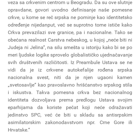
veza sa crkvenim centrom u Beogradu. Da su ove slutnje
opravdane, govori uvodno definisanje naše pomesne
crkve, u kome se reč srpska ne pominje kao identitetsko
određenje nijedanput, već se suprotno tome ističe kako
Crkva prevazilazi sve granice, pa i nacionalne. Tako se
obećana realnost Carstva nebeskog, u kojoj „neće biti ni
Judeja ni Jelina“, na silu smešta u istoriju kako bi se po
meri ljudske logike sprovelo globalističko ujednačavanje
svih društvenih različitosti. Iz Preambule Ustava se ne
vidi da je iz crkvene autokefalije rođena srpska
nacionalna svest, niti da je njen ugaoni kamen
„svetosavlje“ kao pravoslavno hrišćanstvo srpskog stila
i iskustva. Takva pomesna crkva bez nacionalnog
identiteta dozvoljava prema predlogu Ustava svojim
eparhijama da koriste pečat koji neće odražavati
jedinstvo SPC, već će biti u skladu sa antisrpskim
asimilatorskim zakonodavstvom npr. Crne Gore ili
Hrvatske.“