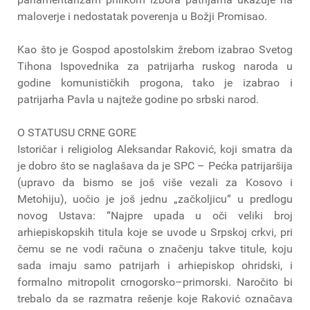
maloverje i nedostatak poverenja u Božji Promisao.
Kao što je Gospod apostolskim žrebom izabrao Svetog
Tihona Ispovednika za patrijarha ruskog naroda u
godine komunističkih progona, tako je izabrao i
patrijarha Pavla u najteže godine po srbski narod.
O STATUSU CRNE GORE
Istoričar i religiolog Aleksandar Raković, koji smatra da
je dobro što se naglašava da je SPC – Pećka patrijaršija
(upravo da bismo se još više vezali za Kosovo i
Metohiju), uočio je još jednu „začkoljicu“ u predlogu
novog Ustava: “Najpre upada u oči veliki broj
arhiepiskopskih titula koje se uvode u Srpskoj crkvi, pri
čemu se ne vodi računa o značenju takve titule, koju
sada imaju samo patrijarh i arhiepiskop ohridski, i
formalno mitropolit crnogorsko–primorski. Naročito bi
trebalo da se razmatra rešenje koje Raković označava