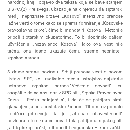
narodnoj liniji“ objavio dva teksta koja se bave stanjem
u SPC.(2) Pre svega, ukazao je na činjenicu da šiptarski
mediji nepriznate države „Kosovo“ intenzivno prenose
lažne vesti o tome kako se sprema formiranje „Kosovske
pravoslavne crkve“, čime bi manastiri Kosova i Metohije
pripali šiptarskim okupatorima. To bi doprinelo daljem
učvršćenju „nezavisnog Kosova“. Iako ova vest nije
tačna, ona jasno ukazuje čemu streme neprijatelji
srpskog naroda.
S druge strane, novine u Srbiji prenose vesti o novom
Ustavu SPC, koji radikalno menja ustrojstvo najstarije
ustanove srpskog naroda.“Večernje novosti“ su
saopštile da će novi naziv SPC biti „Srpska Pravoslavna
Crkva – Pećka patrijaršija“, i da će se patrijarh birati
glasanjem, a ne apostolskim žrebom. Tihomirov pomalo
ironično primećuje da je „vrhunac obaveštenosti“
novinara u tome da će nova titula patrijarha srpskog biti
„arhiepiskop pećki, mitropolit beogradsko – karlovački i