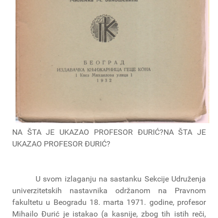
NA ŠTA JE UKAZAO PROFESOR ĐURIĆ?NA ŠTA JE
UKAZAO PROFESOR ĐURIĆ?
U svom izlaganju na sastanku Sekcije Udruženja
univerzitetskih nastavnika održanom na Pravnom
fakultetu u Beogradu 18. marta 1971. godine, profesor
Mihailo Đurić je istakao (a kasnije, zbog tih istih reči,