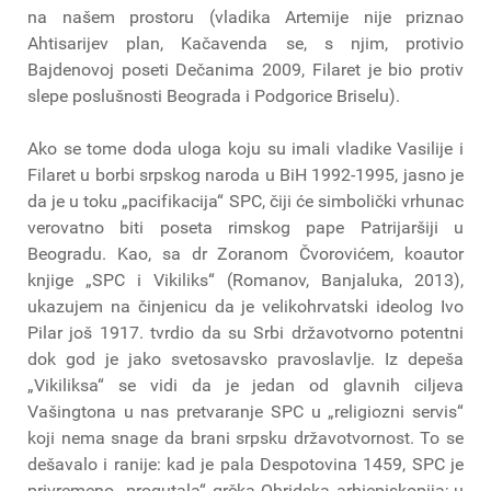
na našem prostoru (vladika Artemije nije priznao
Ahtisarijev plan, Kačavenda se, s njim, protivio
Bajdenovoj poseti Dečanima 2009, Filaret je bio protiv
slepe poslušnosti Beograda i Podgorice Briselu).
Ako se tome doda uloga koju su imali vladike Vasilije i
Filaret u borbi srpskog naroda u BiH 1992-1995, jasno je
da je u toku „pacifikacija“ SPC, čiji će simbolički vrhunac
verovatno biti poseta rimskog pape Patrijaršiji u
Beogradu. Kao, sa dr Zoranom Čvorovićem, koautor
knjige „SPC i Vikiliks“ (Romanov, Banjaluka, 2013),
ukazujem na činjenicu da je velikohrvatski ideolog Ivo
Pilar još 1917. tvrdio da su Srbi državotvorno potentni
dok god je jako svetosavsko pravoslavlje. Iz depeša
„Vikiliksa“ se vidi da je jedan od glavnih ciljeva
Vašingtona u nas pretvaranje SPC u „religiozni servis“
koji nema snage da brani srpsku državotvornost. To se
dešavalo i ranije: kad je pala Despotovina 1459, SPC je
privremeno „progutala“ grčka Ohridska arhiepiskopija; u