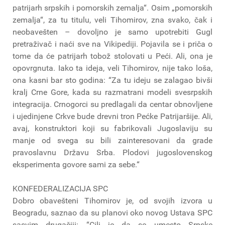
patrijarh srpskih i pomorskih zemalja“. Osim „pomorskih
zemalja“, za tu titulu, veli Tihomirov, zna svako, čak i
neobavešten – dovoljno je samo upotrebiti Gugl
pretraživač i naći sve na Vikipediji. Pojavila se i priča o
tome da će patrijarh tobož stolovati u Peći. Ali, ona je
opovrgnuta. Iako ta ideja, veli Tihomirov, nije tako loša,
ona kasni bar sto godina: “Za tu ideju se zalagao bivši
kralj Crne Gore, kada su razmatrani modeli svesrpskih
integracija. Crnogorci su predlagali da centar obnovljene
i ujedinjene Crkve bude drevni tron Pećke Patrijaršije. Ali,
avaj, konstruktori koji su fabrikovali Jugoslaviju su
manje od svega su bili zainteresovani da grade
pravoslavnu Državu Srba. Plodovi jugoslovenskog
eksperimenta govore sami za sebe.“
KONFEDERALIZACIJA SPC
Dobro obavešteni Tihomirov je, od svojih izvora u
Beogradu, saznao da su planovi oko novog Ustava SPC
sasvim drugačiji: “Cilj je da se umesto Srpske