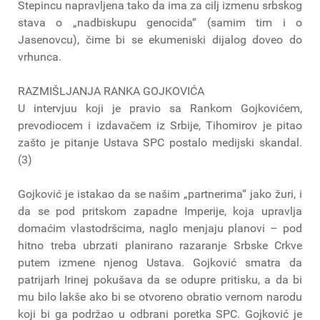
Stepincu napravljena tako da ima za cilj izmenu srbskog
stava o „nadbiskupu genocida“ (samim tim i o
Jasenovcu), čime bi se ekumeniski dijalog doveo do
vrhunca.
RAZMIŠLJANJA RANKA GOJKOVIĆA
U intervjuu koji je pravio sa Rankom Gojkovićem,
prevodiocem i izdavačem iz Srbije, Tihomirov je pitao
zašto je pitanje Ustava SPC postalo medijski skandal.
(3)
Gojković je istakao da se našim „partnerima“ jako žuri, i
da se pod pritskom zapadne Imperije, koja upravlja
domaćim vlastodršcima, naglo menjaju planovi – pod
hitno treba ubrzati planirano razaranje Srbske Crkve
putem izmene njenog Ustava. Gojković smatra da
patrijarh Irinej pokušava da se odupre pritisku, a da bi
mu bilo lakše ako bi se otvoreno obratio vernom narodu
koji bi ga podržao u odbrani poretka SPC. Gojković je