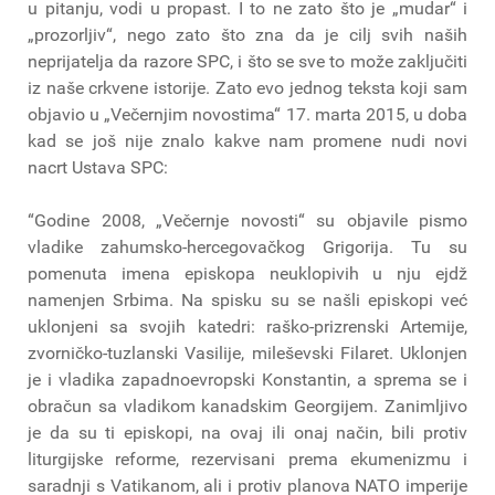
u pitanju, vodi u propast. I to ne zato što je „mudar“ i
„prozorljiv“, nego zato što zna da je cilj svih naših
neprijatelja da razore SPC, i što se sve to može zaključiti
iz naše crkvene istorije. Zato evo jednog teksta koji sam
objavio u „Večernjim novostima“ 17. marta 2015, u doba
kad se još nije znalo kakve nam promene nudi novi
nacrt Ustava SPC:
“Godine 2008, „Večernje novosti“ su objavile pismo
vladike zahumsko-hercegovačkog Grigorija. Tu su
pomenuta imena episkopa neuklopivih u nju ejdž
namenjen Srbima. Na spisku su se našli episkopi već
uklonjeni sa svojih katedri: raško-prizrenski Artemije,
zvorničko-tuzlanski Vasilije, mileševski Filaret. Uklonjen
je i vladika zapadnoevropski Konstantin, a sprema se i
obračun sa vladikom kanadskim Georgijem. Zanimljivo
je da su ti episkopi, na ovaj ili onaj način, bili protiv
liturgijske reforme, rezervisani prema ekumenizmu i
saradnji s Vatikanom, ali i protiv planova NATO imperije