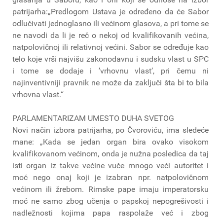
patrijarha:„Predlogom Ustava je određeno da će Sabor
odlučivati jednoglasno ili većinom glasova, a pri tome se
ne navodi da li je reč o nekoj od kvalifikovanih većina,
natpolovičnoj ili relativnoj većini. Sabor se određuje kao
telo koje vrši najvišu zakonodavnu i sudsku vlast u SPC
i tome se dodaje i ’vrhovnu vlast’, pri čemu ni
najinventivniji pravnik ne može da zaključi šta bi to bila
vrhovna vlast.“
PARLAMENTARIZAM UMESTO DUHA SVETOG
Novi način izbora patrijarha, po Čvoroviću, ima sledeće
mane: „Kada se jedan organ bira ovako visokom
kvalifikovanom većinom, onda je nužna posledica da taj
isti organ iz takve većine vuče mnogo veći autoritet i
moć nego onaj koji je izabran npr. natpolovičnom
većinom ili žrebom. Rimske pape imaju imperatorsku
moć ne samo zbog učenja o papskoj nepogrešivosti i
nadležnosti kojima papa raspolaže već i zbog