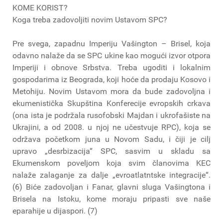
KOME KORIST?
Koga treba zadovoljiti novim Ustavom SPC?
Pre svega, zapadnu Imperiju Vašington – Brisel, koja
odavno nalaže da se SPC ukine kao mogući izvor otpora
Imperiji i obnove Srbstva. Treba ugoditi i lokalnim
gospodarima iz Beograda, koji hoće da prodaju Kosovo i
Metohiju. Novim Ustavom mora da bude zadovoljna i
ekumenistička Skupština Konferecije evropskih crkava
(ona ista je podržala rusofobski Majdan i ukrofašiste na
Ukrajini, a od 2008. u njoj ne učestvuje RPC), koja se
održava početkom juna u Novom Sadu, i čiji je cilj
upravo „desrbizacija“ SPC, sasvim u skladu sa
Ekumenskom poveljom koja svim članovima KEC
nalaže zalaganje za dalje „evroatlatntske integracije“.
(6) Biće zadovoljan i Fanar, glavni sluga Vašingtona i
Brisela na Istoku, kome moraju pripasti sve naše
eparahije u dijaspori. (7)