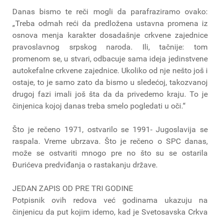
Danas bismo te reči mogli da parafraziramo ovako:
„Treba odmah reći da predložena ustavna promena iz
osnova menja karakter dosadašnje crkvene zajednice
pravoslavnog srpskog naroda. Ili, tačnije: tom
promenom se, u stvari, odbacuje sama ideja jedinstvene
autokefalne crkvene zajednice. Ukoliko od nje nešto još i
ostaje, to je samo zato da bismo u sledećoj, takozvanoj
drugoj fazi imali još šta da da privedemo kraju. To je
činjenica kojoj danas treba smelo pogledati u oči.“
Što je rečeno 1971, ostvarilo se 1991- Jugoslavija se
raspala. Vreme ubrzava. Što je rečeno o SPC danas,
može se ostvariti mnogo pre no što su se ostarila
Đurićeva predviđanja o rastakanju države.
JEDAN ZAPIS OD PRE TRI GODINE
Potpisnik ovih redova već godinama ukazuju na
činjenicu da put kojim idemo, kad je Svetosavska Crkva