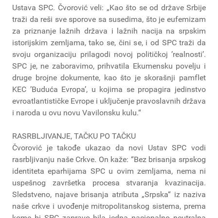
Ustava SPC. Čvorović veli: „Kao što se od države Srbije
traži da reši sve sporove sa susedima, što je eufemizam
za priznanje lažnih država i lažnih nacija na srpskim
istorijskim zemljama, tako se, čini se, i od SPC traži da
svoju organizaciju prilagodi novoj političkoj ’realnosti’.
SPC je, ne zaboravimo, prihvatila Ekumensku povelju i
druge brojne dokumente, kao što je skorašnji pamflet
KEC ’Buduća Evropa’, u kojima se propagira jedinstvo
evroatlantističke Evrope i uključenje pravoslavnih država
i naroda u ovu novu Vavilonsku kulu.“
RASRBLJIVANJE, TAČKU PO TAČKU
Čvorović je takođe ukazao da novi Ustav SPC vodi
rasrbljivanju naše Crkve. On kaže: “Bez brisanja srpskog
identiteta eparhijama SPC u ovim zemljama, nema ni
uspešnog završetka procesa stvaranja kvazinacija.
Sledstveno, najave brisanja atributa „Srpska“ iz naziva
naše crkve i uvođenje mitropolitanskog sistema, prema
kome bi SPC zapravo bila jedna nacionalno neutralna