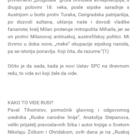
drugoj polovini 18. veka, posle srpske saradnje s
Austrijom u borbi protiv Turaka, Carigradska patrijaršija,
po dozvoli sultana, uklanja naše i dovodi vladike
fanariote; kralj Milan proteruje mitropolita Mihaila, jer se
on protivi Milanovoj antiruskoj, austrofilskoj politici. Mi
živimo u doba nove, „meke“ okupacije srpskog naroda,
pa se istorija ponavlja. Koji čita, da razume.“(1)
Očito je da sada, kada je novi Ustav SPC na dnevnom
redu, to vide svi koji žele da vide.
KAKO TO VIDE RUSI?
Pavel Tihomirov, pomoćnik glavnog i odgovornog
urednika „Ruske narodne linije“, Anatolija Stepanova,
veliki prijatelj pravoslavnih Srba i autor knjige o Svetom
Nikolaju Žičkom i Ohridskom, ovih dana je na „Ruskoj