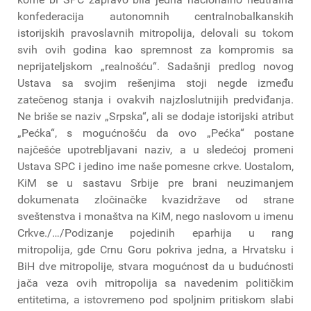
konfederacija autonomnih centralnobalkanskih
istorijskih pravoslavnih mitropolija, delovali su tokom
svih ovih godina kao spremnost za kompromis sa
neprijateljskom „realnošću“. Sadašnji predlog novog
Ustava sa svojim rešenjima stoji negde između
zatečenog stanja i ovakvih najzloslutnijih predviđanja.
Ne briše se naziv „Srpska“, ali se dodaje istorijski atribut
„Pećka“, s mogućnošću da ovo „Pećka“ postane
najčešće upotrebljavani naziv, a u sledećoj promeni
Ustava SPC i jedino ime naše pomesne crkve. Uostalom,
KiM se u sastavu Srbije pre brani neuzimanjem
dokumenata zločinačke kvazidržave od strane
sveštenstva i monaštva na KiM, nego naslovom u imenu
Crkve./…/Podizanje pojedinih eparhija u rang
mitropolija, gde Crnu Goru pokriva jedna, a Hrvatsku i
BiH dve mitropolije, stvara mogućnost da u budućnosti
jača veza ovih mitropolija sa navedenim političkim
entitetima, a istovremeno pod spoljnim pritiskom slabi