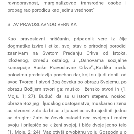
ravnopravnost, marginalizovao transrodne osobe i
propagirao porodicu kao jedinu vrednost“
STAV PRAVOSLAVNOG VERNIKA
Kao pravoslavni hrišćanin, pripadnik vere iz čije
dogmatike izvire i etika, svoj stav o prirodnoj porodici
zasnivam na Svetom Predanju Crkva od Istoka,
izloženog, između ostalog, u „Osnovama socijalne
koncepcije Ruske Pravoslavne Crkve“:„Razlika među
polovima predstavlja poseban dar, koji su ljudi dobili od
svog Tvorca: I stvori Bog čoveka po obrazu Svojemu, po
obrazu Božijem stvori ga; muško i žensko stvori ih (1.
Mojs. 1; 27). Budući da su u istom stepenu nosioci
obraza Božijeg i ljudskog dostojanstva, muškarac i žena
su stvoreni zato da bi se u ljubavi celovito sjedinili jedno
sa drugim: Zato će čovek ostaviti oca svojega i mater
svoju i prilepiće se k ženi svojoj, i biće dvoje jedno telo
(1. Mojs. 2; 24). Vaplotivši prvobitnu volju Gospodnju o