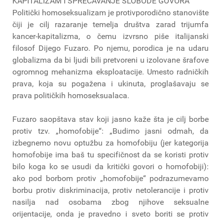
KAPITALIZAM I SPREČAVANJE SLOBODE GOVORA
Politički homoseksualizam je protivporodično stanovište
čiji je cilj razaranje temelja društva zarad trijumfa
kancer-kapitalizma, o čemu izvrsno piše italijanski
filosof Dijego Fuzaro. Po njemu, porodica je na udaru
globalizma da bi ljudi bili pretvoreni u izolovane šrafove
ogromnog mehanizma eksploatacije. Umesto radničkih
prava, koja su pogažena i ukinuta, proglašavaju se
prava političkih homoseksualaca.
Fuzaro saopštava stav koji jasno kaže šta je cilj borbe
protiv tzv. „homofobije“: „Budimo jasni odmah, da
izbegnemo novu optužbu za homofobiju (jer kategorija
homofobije ima baš tu specifičnost da se koristi protiv
bilo koga ko se usudi da kritički govori o homofobiji):
ako pod borbom protiv „homofobije“ podrazumevamo
borbu protiv diskriminacija, protiv netolerancije i protiv
nasilja nad osobama zbog njihove seksualne
orijentacije, onda je pravedno i sveto boriti se protiv