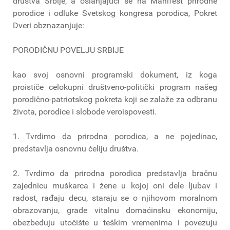
društva Srbije, a oslanjajući se na Manifest prirodne
porodice i odluke Svetskog kongresa porodica, Pokret
Dveri obznazanjuje:
PORODIČNU POVELJU SRBIJE
kao svoj osnovni programski dokument, iz koga
proističe celokupni društveno-politički program našeg
porodično-patriotskog pokreta koji se zalaže za odbranu
života, porodice i slobode veroispovesti.
1. Tvrdimo da prirodna porodica, a ne pojedinac,
predstavlja osnovnu ćeliju društva.
2. Tvrdimo da prirodna porodica predstavlja bračnu
zajednicu muškarca i žene u kojoj oni dele ljubav i
radost, rađaju decu, staraju se o njihovom moralnom
obrazovanju, grade vitalnu domaćinsku ekonomiju,
obezbeđuju utočište u teškim vremenima i povezuju