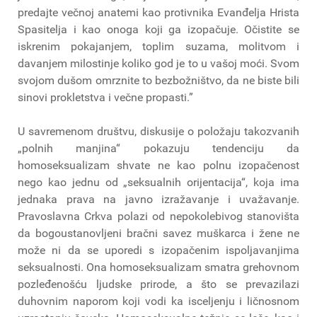
predajte večnoj anatemi kao protivnika Evanđelja Hrista
Spasitelja i kao onoga koji ga izopačuje. Očistite se
iskrenim pokajanjem, toplim suzama, molitvom i
davanjem milostinje koliko god je to u vašoj moći. Svom
svojom dušom omrznite to bezbožništvo, da ne biste bili
sinovi prokletstva i večne propasti.”
U savremenom društvu, diskusije o položaju takozvanih
„polnih manjina“ pokazuju tendenciju da
homoseksualizam shvate ne kao polnu izopačenost
nego kao jednu od „seksualnih orijentacija“, koja ima
jednaka prava na javno izražavanje i uvažavanje.
Pravoslavna Crkva polazi od nepokolebivog stanovišta
da bogoustanovljeni bračni savez muškarca i žene ne
može ni da se uporedi s izopačenim ispoljavanjima
seksualnosti. Ona homoseksualizam smatra grehovnom
pozleđenošću ljudske prirode, a što se prevazilazi
duhovnim naporom koji vodi ka isceljenju i ličnosnom