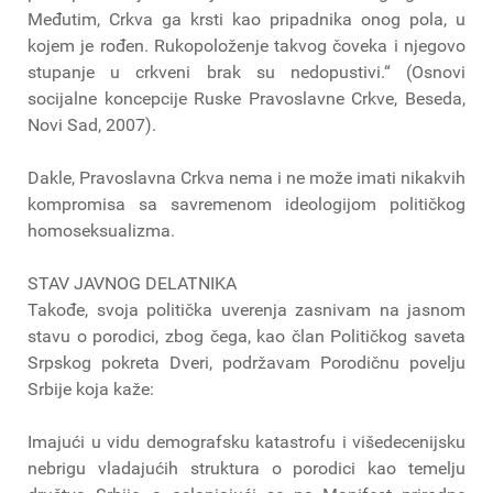
Međutim, Crkva ga krsti kao pripadnika onog pola, u
kojem je rođen. Rukopoloženje takvog čoveka i njegovo
stupanje u crkveni brak su nedopustivi.“ (Osnovi
socijalne koncepcije Ruske Pravoslavne Crkve, Beseda,
Novi Sad, 2007).
Dakle, Pravoslavna Crkva nema i ne može imati nikakvih
kompromisa sa savremenom ideologijom političkog
homoseksualizma.
STAV JAVNOG DELATNIKA
Takođe, svoja politička uverenja zasnivam na jasnom
stavu o porodici, zbog čega, kao član Političkog saveta
Srpskog pokreta Dveri, podržavam Porodičnu povelju
Srbije koja kaže:
Imajući u vidu demografsku katastrofu i višedecenijsku
nebrigu vladajućih struktura o porodici kao temelju