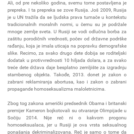
Ali, od pre nekoliko godina, svemu tome postavljena je
prepreka. I ta prepreka se zove Rusija. Još 2009, Rusija
je u UN tražila da se ljudska prava tumače u kontekstu
tradicionalnih moralnih normi, u čemu su je podržale
mnoge zemlje sveta. U Rusiji se vodi odlučna borba za
zaštitu porodičnih vrednosti, počev od državne podrške
rađanju, koja je imala uticaja na popravku demografske
slike. Recimo, za svako drugo dete dobija se roditeljski
dodatak u protivvrednosti 10 hiljada dolara, a za svako
treće dete država daje besplatno zemljište za izgradnju
stambenog objekta. Takođe, 2013. donet je zakon o
zabrani reklamiranja abortusa, kao i zakon o zabrani
propagande homoseksualizma maloletnicima.
Zbog tog zakona američki predsednik Obama i britanski
premijer Kameron bojkotovali su otvaranje Olimpijade u
Sočiju 2014. Nije reč ni o kakvom progonu
homoseksualaca, jer u Rusiji je ova vrsta seksualnog
ponašanja dekriminalizovana. Reč je samo o tome da