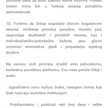
porodice treba da budu vlasnici realne imovine. Poreski
sistem mora biti u funkciji jačanja porodične
samostalnosti.
10. Tvrdimo da Srbija raspolaže čitavim bogatstvom
resursa. Uništenje prirodne porodice, moralni pad,
rasprodaja društvenih i prirodnih resursa, kao i
individualističko-potrošačka kultura, jesu glavni
uzročnici siromaštva, gladi i propadanja srpskog
društva.
Na osnovu ovih principa, izradili smo jednostavnu,
konkretnu porodičnu platformu. Evo naše poruke Srbiji i
svetu:
· Izgradićemo novu kulturu braka, nasuprot onima koji
brak nazivaju izumrlom institucijom.
· Pozdravićemo i posticati veći broj dece i velike