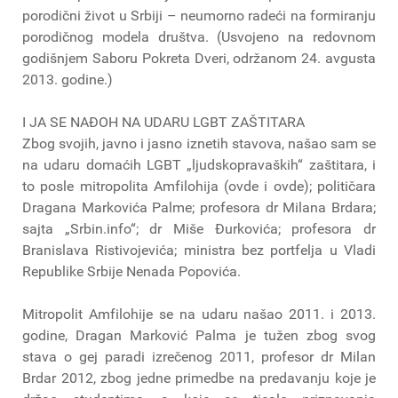
porodični život u Srbiji – neumorno radeći na formiranju
porodičnog modela društva. (Usvojeno na redovnom
godišnjem Saboru Pokreta Dveri, održanom 24. avgusta
2013. godine.)
I JA SE NAĐOH NA UDARU LGBT ZAŠTITARA
Zbog svojih, javno i jasno iznetih stavova, našao sam se
na udaru domaćih LGBT „ljudskopravaških“ zaštitara, i
to posle mitropolita Amfilohija (ovde i ovde); političara
Dragana Markovića Palme; profesora dr Milana Brdara;
sajta „Srbin.info“; dr Miše Đurkovića; profesora dr
Branislava Ristivojevića; ministra bez portfelja u Vladi
Republike Srbije Nenada Popovića.
Mitropolit Amfilohije se na udaru našao 2011. i 2013.
godine, Dragan Marković Palma je tužen zbog svog
stava o gej paradi izrečenog 2011, profesor dr Milan
Brdar 2012, zbog jedne primedbe na predavanju koje je