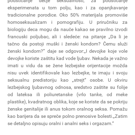
podsticanje dečje seksualnosti, za podsticanje
eksperimenata u tom polju, kao i za opanjkavanje
tradicionalne porodice. Oko 50% materijala promoviše
homoseksualizam i pornografiju. U priručniku za
biologiju deca mogu da nauče kakao se pravilno izvodi
francuski poljubac, ali i sledeće: na pitanje „Da li je
tačno da postoji muški i ženski kondom? Čemu služi
ženski kondom?” daje se odgovor:„I devojke koje vole
devojke koriste zaštitu kad vode ljubav. Nekada je važno
imati u vidu da se žene lezbejske orijentacije možda
nisu uvek identifikovale kao lezbejke, te imaju i svoju
seksualnu predistoriju kao „strejt“ osobe. U okviru
lezbejskog ljubavnog odnosa, sredstvo zaštite su folije
od lateksa ili poliuretanske (vrlo tanke, od meke
plastike), kvadratnog oblika, koje se koriste da se pokriju
ženske genitalije ili anus tokom oralnog seksa. Pomažu
kao barijera da se spreče polno prenosive bolesti.„Zatim
se detaljno opisuju oralni i analni seks i orgazam.“