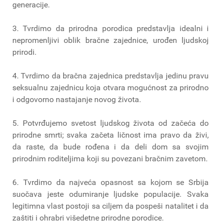
generacije.
3. Tvrdimo da prirodna porodica predstavlja idealni i
nepromenljivi oblik bračne zajednice, urođen ljudskoj
prirodi.
4. Tvrdimo da bračna zajednica predstavlja jedinu pravu
seksualnu zajednicu koja otvara mogućnost za prirodno
i odgovorno nastajanje novog života.
5. Potvrđujemo svetost ljudskog života od začeća do
prirodne smrti; svaka začeta ličnost ima pravo da živi,
da raste, da bude rođena i da deli dom sa svojim
prirodnim roditeljima koji su povezani bračnim zavetom.
6. Tvrdimo da najveća opasnost sa kojom se Srbija
suočava jeste odumiranje ljudske populacije. Svaka
legitimna vlast postoji sa ciljem da pospeši natalitet i da
zaštiti i ohrabri višedetne prirodne porodice.