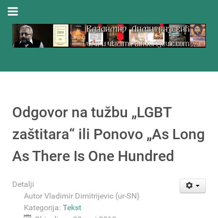
Odgovor na tužbu „LGBT
zaštitara“ ili Ponovo „Аs Long
As There Is One Hundred
Detalji
Autor
Vladimir Dimitrijevic (ur-SN)
Kategorija:
Tekst