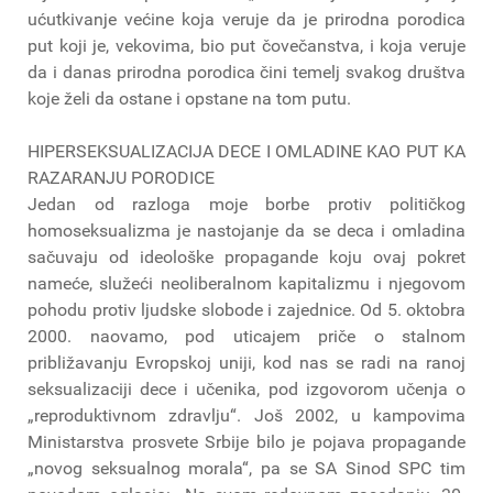
ućutkivanje većine koja veruje da je prirodna porodica
put koji je, vekovima, bio put čovečanstva, i koja veruje
da i danas prirodna porodica čini temelj svakog društva
koje želi da ostane i opstane na tom putu.
HIPERSEKSUALIZACIJA DECE I OMLADINE KAO PUT KA
RAZARANJU PORODICE
Jedan od razloga moje borbe protiv političkog
homoseksualizma je nastojanje da se deca i omladina
sačuvaju od ideološke propagande koju ovaj pokret
nameće, služeći neoliberalnom kapitalizmu i njegovom
pohodu protiv ljudske slobode i zajednice. Od 5. oktobra
2000. naovamo, pod uticajem priče o stalnom
približavanju Evropskoj uniji, kod nas se radi na ranoj
seksualizaciji dece i učenika, pod izgovorom učenja o
„reproduktivnom zdravlju“. Još 2002, u kampovima
Ministarstva prosvete Srbije bilo je pojava propagande
„novog seksualnog morala“, pa se SA Sinod SPC tim