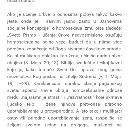
bračni odnos.“
Ako je učenje Crkve o odnosima polova takvo kakvo
jeste, onda je i sasvim jasno zašto u „Osnovima
socijalne koncepcije“ o homoseksualizmu piše sledeće:
„Sveto Pismo i učenje Crkve nedvosmisleno osuđuju
homoseksualne polne veze, budući da u njima vide
poročno izopačenje od Boga stvorene čovekove prirode.
Ko bi muškarca obležao kao ženu, učiniše gadnu stvar
obojica (3. Mojs. 20; 13). Biblija svedoči o teškoj kazni
koju je, kako tumače Sveti Oci, upravo zbog greha
muželoštva Bog poslao na žitelje Sodoma (v. 1. Mojs.
19; 1–29). Karakterišući moralno stanje paganskog
sveta, apostol Pavle ubraja homoseksualne odnose
među „najsramnije strasti“ i „razvratnosti“ koje skrnave
ljudsko telo: I žene njihove pretvoriše prirodno
upotrebljavanje u protivprirodno. A isto tako i muškarci
ostavivši prirodno upotrebljavanje žena, raspališe se
željom svojom jedan na drugoga, muškarci sa