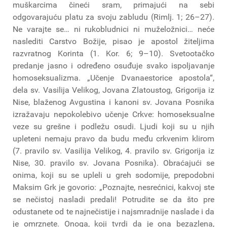
muškarcima čineći sram, primajući na sebi
odgovarajuću platu za svoju zabludu (Rimlj. 1; 26–27).
Ne varajte se… ni rukobludnici ni muželožnici… neće
naslediti Carstvo Božije, pisao je apostol žiteljima
razvratnog Korinta (1. Kor. 6; 9–10). Svetootačko
predanje jasno i određeno osuđuje svako ispoljavanje
homoseksualizma. „Učenje Dvanaestorice apostola“,
dela sv. Vasilija Velikog, Jovana Zlatoustog, Grigorija iz
Nise, blaženog Avgustina i kanoni sv. Jovana Posnika
izražavaju nepokolebivo učenje Crkve: homoseksualne
veze su grešne i podležu osudi. Ljudi koji su u njih
upleteni nemaju pravo da budu među crkvenim klirom
(7. pravilo sv. Vasilija Velikog, 4. pravilo sv. Grigorija iz
Nise, 30. pravilo sv. Jovana Posnika). Obraćajući se
onima, koji su se upleli u greh sodomije, prepodobni
Maksim Grk je govorio: „Poznajte, nesrećnici, kakvoj ste
se nečistoj nasladi predali! Potrudite se da što pre
odustanete od te najnečistije i najsmradnije naslade i da
je omrznete. Onoga, koji tvrdi da je ona bezazlena,