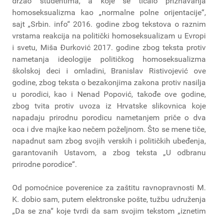
držao studentima, a koje se ticalo priznavanja
homoseksualizma kao „normalne polne orijentacije“,
sajt „Srbin. info“ 2016. godine zbog tekstova o raznim
vrstama reakcija na politički homoseksualizam u Evropi
i svetu, Miša Đurković 2017. godine zbog teksta protiv
nametanja ideologije političkog homoseksualizma
školskoj deci i omladini, Branislav Ristivojević ove
godine, zbog teksta o bezakonjima zakona protiv nasilja
u porodici, kao i Nenad Popović, takođe ove godine,
zbog tvita protiv uvoza iz Hrvatske slikovnica koje
napadaju prirodnu porodicu nametanjem priče o dva
oca i dve majke kao nečem poželjnom. Što se mene tiče,
napadnut sam zbog svojih verskih i političkih ubeđenja,
garantovanih Ustavom, a zbog teksta „U odbranu
prirodne porodice“.
Od pomoćnice poverenice za zaštitu ravnopravnosti M.
K. dobio sam, putem elektronske pošte, tužbu udruženja
„Da se zna“ koje tvrdi da sam svojim tekstom „iznetim