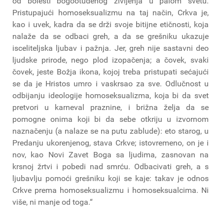
od bolesti bogootuđenog življenja u palom svetu.
Pristupajući homoseksualizmu na taj način, Crkva je,
kao i uvek, kadra da se drži svoje bitijne etičnosti, koja
nalaže da se odbaci greh, a da se grešniku ukazuje
isceliteljska ljubav i pažnja. Jer, greh nije sastavni deo
ljudske prirode, nego plod izopačenja; a čovek, svaki
čovek, jeste Božja ikona, kojoj treba pristupati sećajući
se da je Hristos umro i vaskrsao za sve. Odlučnost u
odbijanju ideologije homoseksualizma, koja bi da svet
pretvori u karneval praznine, i brižna želja da se
pomogne onima koji bi da sebe otkriju u izvornom
naznačenju (a nalaze se na putu zablude): eto starog, u
Predanju ukorenjenog, stava Crkve; istovremeno, on je i
nov, kao Novi Zavet Boga sa ljudima, zasnovan na
krsnoj žrtvi i pobedi nad smrću. Odbacivati greh, a s
ljubavlju pomoći grešniku koji se kaje: takav je odnos
Crkve prema homoseksualizmu i homoseksualcima. Ni
više, ni manje od toga.“