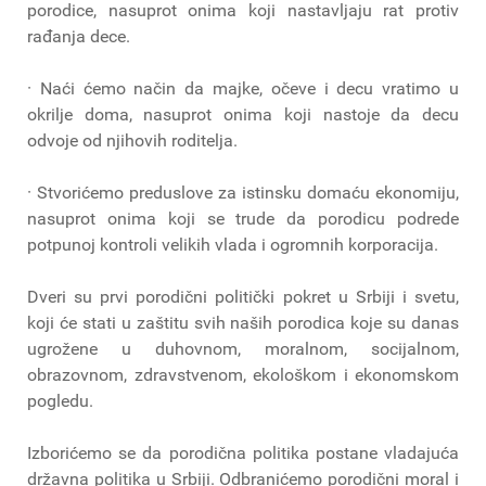
porodice, nasuprot onima koji nastavljaju rat protiv
rađanja dece.
· Naći ćemo način da majke, očeve i decu vratimo u
okrilje doma, nasuprot onima koji nastoje da decu
odvoje od njihovih roditelja.
· Stvorićemo preduslove za istinsku domaću ekonomiju,
nasuprot onima koji se trude da porodicu podrede
potpunoj kontroli velikih vlada i ogromnih korporacija.
Dveri su prvi porodični politički pokret u Srbiji i svetu,
koji će stati u zaštitu svih naših porodica koje su danas
ugrožene u duhovnom, moralnom, socijalnom,
obrazovnom, zdravstvenom, ekološkom i ekonomskom
pogledu.
Izborićemo se da porodična politika postane vladajuća
državna politika u Srbiji. Odbranićemo porodični moral i