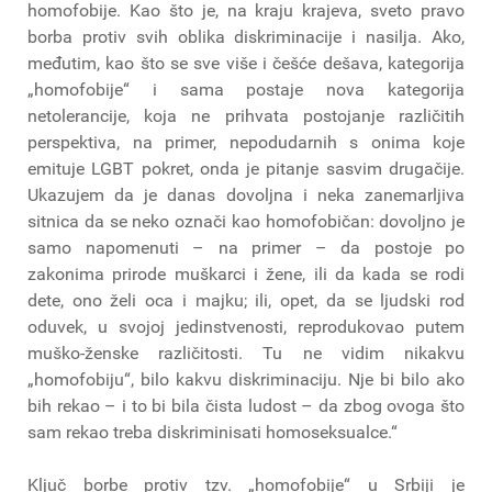
homofobije. Kao što je, na kraju krajeva, sveto pravo
borba protiv svih oblika diskriminacije i nasilja. Ako,
međutim, kao što se sve više i češće dešava, kategorija
„homofobije“ i sama postaje nova kategorija
netolerancije, koja ne prihvata postojanje različitih
perspektiva, na primer, nepodudarnih s onima koje
emituje LGBT pokret, onda je pitanje sasvim drugačije.
Ukazujem da je danas dovoljna i neka zanemarljiva
sitnica da se neko označi kao homofobičan: dovoljno je
samo napomenuti – na primer – da postoje po
zakonima prirode muškarci i žene, ili da kada se rodi
dete, ono želi oca i majku; ili, opet, da se ljudski rod
oduvek, u svojoj jedinstvenosti, reprodukovao putem
muško-ženske različitosti. Tu ne vidim nikakvu
„homofobiju“, bilo kakvu diskriminaciju. Nje bi bilo ako
bih rekao – i to bi bila čista ludost – da zbog ovoga što
sam rekao treba diskriminisati homoseksualce.“
Ključ borbe protiv tzv. „homofobije“ u Srbiji je