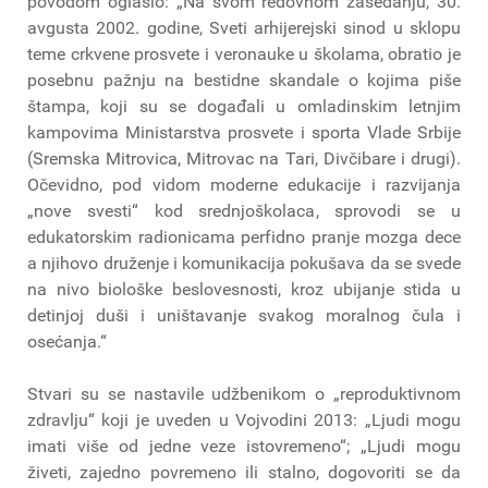
povodom oglasio: „Na svom redovnom zasedanju, 30.
avgusta 2002. godine, Sveti arhijerejski sinod u sklopu
teme crkvene prosvete i veronauke u školama, obratio je
posebnu pažnju na bestidne skandale o kojima piše
štampa, koji su se događali u omladinskim letnjim
kampovima Ministarstva prosvete i sporta Vlade Srbije
(Sremska Mitrovica, Mitrovac na Tari, Divčibare i drugi).
Očevidno, pod vidom moderne edukacije i razvijanja
„nove svesti“ kod srednjoškolaca, sprovodi se u
edukatorskim radionicama perfidno pranje mozga dece
a njihovo druženje i komunikacija pokušava da se svede
na nivo biološke beslovesnosti, kroz ubijanje stida u
detinjoj duši i uništavanje svakog moralnog čula i
osećanja.“
Stvari su se nastavile udžbenikom o „reproduktivnom
zdravlju“ koji je uveden u Vojvodini 2013: „Ljudi mogu
imati više od jedne veze istovremeno“; „Ljudi mogu
živeti, zajedno povremeno ili stalno, dogovoriti se da