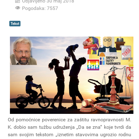
Objavljeno 30 maj 2018
Pogodaka: 7557
Tekst
Od pomoćnice poverenice za zaštitu ravnopravnosti M.
K. dobio sam tužbu udruženja „Da se zna“ koje tvrdi da
sam svojim tekstom „iznetim stavovima ugrozio rodnu