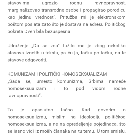
stavovima ugrozio rodnu ravnopravnost,
marginalizovao transrodne osobe i propagirao porodicu
kao jedinu vrednost“. Pritužba mi je elektronskom
poštom poslata zato što je dostava na adresu Političkog
pokreta Dveri bila bezuspešna.
Udruženje „Da se zna“ tužilo me je zbog nekoliko
stavova iznetih u tekstu, pa ću ja, tačku po tačku, na te
stavove odgovoriti.
KOMUNIZAM I POLITIČKI HOMOSEKSUALIZAM
„Sada se, umesto komunizma, Srbima nameće
homoseksualizam i to pod vidom rodne
ravnopravnosti“.
To je apsolutno tačno. Kad govorim o
homoseksualizmu, mislim na ideologiju političkog
homoseksualizma, a ne na opredeljenje pojedinaca, što
se jasno vidi iz mojih članaka na tu temu. U tom smislu,