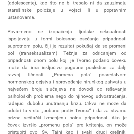
(adolescente), kao što ne bi trebalo ni da zauzimaju
starešinske položaje u vojsci ili u popravnim
ustanovama.
Povremeno se izopačenja ljudske seksualnosti
ispoljavaju u formi bolesnog osećanja pripadnosti
suprotnom polu, čiji je rezultat pokušaj da se promeni
pol (transeksualizam). Težnja za odricanjem od
pripadnosti onom polu koji je Tvorac podario čoveku
može da ima isključivo pogubne posledice za dalji
razvoj ličnosti. „Promena pola“ posredstvom
hormonskog dejstva i sprovođenje hirurškog zahvata u
najvećem broju slučajeva ne dovodi do rešavanja
psiholoških problema nego do njihovog udvostručenja,
rađajući duboku unutrašnju krizu. Crkva ne može da
odobri tu vrstu „pobune protiv Tvorca“ i da za stvarnu
prizna veštački izmenjenu polnu pripadnost. Ako je
čovek izvršio „promenu pola“ pre krštenja, on može
pristupiti ovoj Sv. Tajni kao i svaki drugi grešnik.