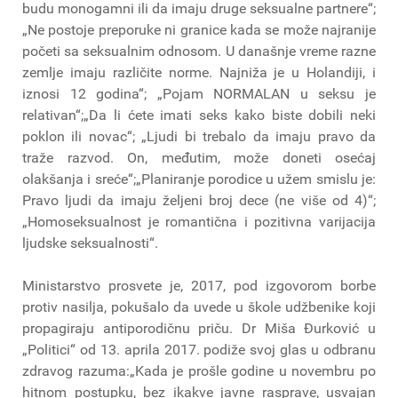
budu monogamni ili da imaju druge seksualne partnere“;
„Ne postoje preporuke ni granice kada se može najranije
početi sa seksualnim odnosom. U današnje vreme razne
zemlje imaju različite norme. Najniža je u Holandiji, i
iznosi 12 godina“; „Pojam NORMALAN u seksu je
relativan“;„Da li ćete imati seks kako biste dobili neki
poklon ili novac“; „Ljudi bi trebalo da imaju pravo da
traže razvod. On, međutim, može doneti osećaj
olakšanja i sreće“;„Planiranje porodice u užem smislu je:
Pravo ljudi da imaju željeni broj dece (ne više od 4)“;
„Homoseksualnost je romantična i pozitivna varijacija
ljudske seksualnosti“.
Ministarstvo prosvete je, 2017, pod izgovorom borbe
protiv nasilja, pokušalo da uvede u škole udžbenike koji
propagiraju antiporodičnu priču. Dr Miša Đurković u
„Politici“ od 13. aprila 2017. podiže svoj glas u odbranu
zdravog razuma:„Kada je prošle godine u novembru po
hitnom postupku, bez ikakve javne rasprave, usvajan