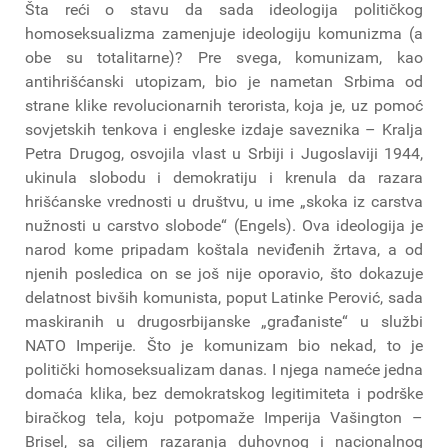
Šta reći o stavu da sada ideologija političkog
homoseksualizma zamenjuje ideologiju komunizma (a
obe su totalitarne)? Pre svega, komunizam, kao
antihrišćanski utopizam, bio je nametan Srbima od
strane klike revolucionarnih terorista, koja je, uz pomoć
sovjetskih tenkova i engleske izdaje saveznika – Kralja
Petra Drugog, osvojila vlast u Srbiji i Jugoslaviji 1944,
ukinula slobodu i demokratiju i krenula da razara
hrišćanske vrednosti u društvu, u ime „skoka iz carstva
nužnosti u carstvo slobode“ (Engels). Ova ideologija je
narod kome pripadam koštala neviđenih žrtava, a od
njenih posledica on se još nije oporavio, što dokazuje
delatnost bivših komunista, poput Latinke Perović, sada
maskiranih u drugosrbijanske „građaniste“ u službi
NATO Imperije. Što je komunizam bio nekad, to je
politički homoseksualizam danas. I njega nameće jedna
domaća klika, bez demokratskog legitimiteta i podrške
biračkog tela, koju potpomaže Imperija Vašington –
Brisel, sa ciljem razaranja duhovnog i nacionalnog