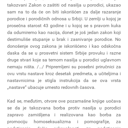
takozvani Zakon o zaštiti od nasilja u porodici, ukazao
sam na to da će on biti iskorišćen za dalje razaranje
porodice i porodičnih odnosa u Srbiji. U zemlji u kojoj je
prosečna starost 43 godine i u kojoj se s pravom kuka
da odumiremo kao nacija, donet je još jedan zakon koji
destimuliše stupanje u brak i zasnivanje porodice. No
donošenje ovog zakona je iskorišćeno i kao odskočna
daska da se u prosvetni sistem Srbije provuku i razne
druge stvari koje sa temom nasilja u porodici uglavnom
nemaju ništa. /…/ Pripremljeni su posebni priručnici za
ovu vrstu nastave kroz desetak predmeta, a učiteljima i
nastavnicima je stigla instrukcija da se ova vrsta
„nastave“ ubacuje umesto redovnih časova.
Kad se, međutim, otvore ove pozamašne knjige uočava
se da je takozvana borba protiv nasilja u porodici
zapravo zamišljena i realizovana kao borba za
promociju homoseksualizma i pornografije, za