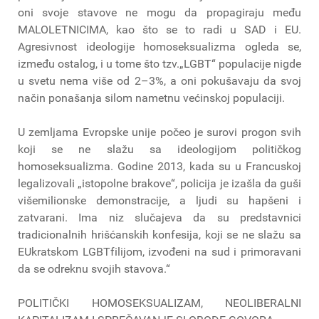
oni svoje stavove ne mogu da propagiraju među
MALOLETNICIMA, kao što se to radi u SAD i EU.
Agresivnost ideologije homoseksualizma ogleda se,
između ostalog, i u tome što tzv.„LGBT“ populacije nigde
u svetu nema više od 2–3%, a oni pokušavaju da svoj
način ponašanja silom nametnu većinskoj populaciji.
U zemljama Evropske unije počeo je surovi progon svih
koji se ne slažu sa ideologijom političkog
homoseksualizma. Godine 2013, kada su u Francuskoj
legalizovali „istopolne brakove“, policija je izašla da guši
višemilionske demonstracije, a ljudi su hapšeni i
zatvarani. Ima niz slučajeva da su predstavnici
tradicionalnih hrišćanskih konfesija, koji se ne slažu sa
EUkratskom LGBTfilijom, izvođeni na sud i primoravani
da se odreknu svojih stavova.“
POLITIČKI HOMOSEKSUALIZAM, NEOLIBERALNI