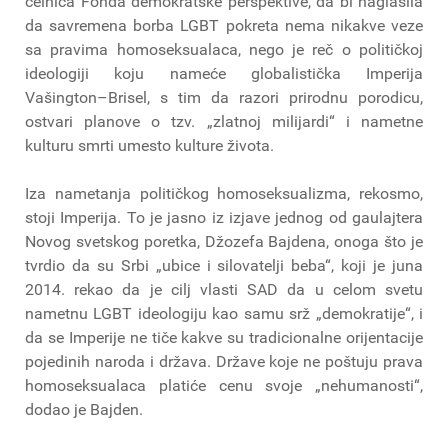
čelnica Fonda demokratske perspektive, da bi naglasila
da savremena borba LGBT pokreta nema nikakve veze
sa pravima homoseksualaca, nego je reč o političkoj
ideologiji koju nameće globalistička Imperija
Vašington–Brisel, s tim da razori prirodnu porodicu,
ostvari planove o tzv. „zlatnoj milijardi“ i nametne
kulturu smrti umesto kulture života.
Iza nametanja političkog homoseksualizma, rekosmo,
stoji Imperija. To je jasno iz izjave jednog od gaulajtera
Novog svetskog poretka, Džozefa Bajdena, onoga što je
tvrdio da su Srbi „ubice i silovatelji beba“, koji je juna
2014. rekao da je cilj vlasti SAD da u celom svetu
nametnu LGBT ideologiju kao samu srž „demokratije“, i
da se Imperije ne tiče kakve su tradicionalne orijentacije
pojedinih naroda i država. Države koje ne poštuju prava
homoseksualaca platiće cenu svoje „nehumanosti“,
dodao je Bajden.