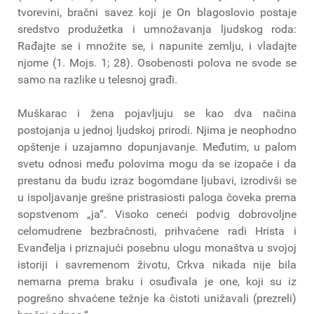
tvorevini, bračni savez koji je On blagoslovio postaje
sredstvo produžetka i umnožavanja ljudskog roda:
Rađajte se i množite se, i napunite zemlju, i vladajte
njome (1. Mojs. 1; 28). Osobenosti polova ne svode se
samo na razlike u telesnoj građi.
Muškarac i žena pojavljuju se kao dva načina
postojanja u jednoj ljudskoj prirodi. Njima je neophodno
opštenje i uzajamno dopunjavanje. Međutim, u palom
svetu odnosi među polovima mogu da se izopače i da
prestanu da budu izraz bogomdane ljubavi, izrodivši se
u ispoljavanje grešne pristrasiosti paloga čoveka prema
sopstvenom „ja“. Visoko ceneći podvig dobrovoljne
celomudrene bezbračnosti, prihvaćene radi Hrista i
Evanđelja i priznajući posebnu ulogu monaštva u svojoj
istoriji i savremenom životu, Crkva nikada nije bila
nemarna prema braku i osuđivala je one, koji su iz
pogrešno shvaćene težnje ka čistoti unižavali (prezreli)