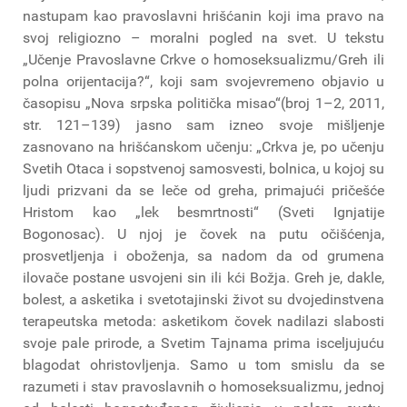
nastupam kao pravoslavni hrišćanin koji ima pravo na
svoj religiozno – moralni pogled na svet. U tekstu
„Učenje Pravoslavne Crkve o homoseksualizmu/Greh ili
polna orijentacija?“, koji sam svojevremeno objavio u
časopisu „Nova srpska politička misao“(broj 1–2, 2011,
str. 121–139) jasno sam izneo svoje mišljenje
zasnovano na hrišćanskom učenju: „Crkva je, po učenju
Svetih Otaca i sopstvenoj samosvesti, bolnica, u kojoj su
ljudi prizvani da se leče od greha, primajući pričešće
Hristom kao „lek besmrtnosti“ (Sveti Ignjatije
Bogonosac). U njoj je čovek na putu očišćenja,
prosvetljenja i oboženja, sa nadom da od grumena
ilovače postane usvojeni sin ili kći Božja. Greh je, dakle,
bolest, a asketika i svetotajinski život su dvojedinstvena
terapeutska metoda: asketikom čovek nadilazi slabosti
svoje pale prirode, a Svetim Tajnama prima isceljujuću
blagodat ohristovljenja. Samo u tom smislu da se
razumeti i stav pravoslavnih o homoseksualizmu, jednoj