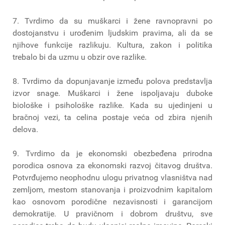
7. Tvrdimo da su muškarci i žene ravnopravni po
dostojanstvu i urođenim ljudskim pravima, ali da se
njihove funkcije razlikuju. Kultura, zakon i politika
trebalo bi da uzmu u obzir ove razlike.
8. Tvrdimo da dopunjavanje između polova predstavlja
izvor snage. Muškarci i žene ispoljavaju duboke
biološke i psihološke razlike. Kada su ujedinjeni u
bračnoj vezi, ta celina postaje veća od zbira njenih
delova.
9. Tvrdimo da je ekonomski obezbeđena prirodna
porodica osnova za ekonomski razvoj čitavog društva.
Potvrđujemo neophodnu ulogu privatnog vlasništva nad
zemljom, mestom stanovanja i proizvodnim kapitalom
kao osnovom porodične nezavisnosti i garancijom
demokratije. U pravičnom i dobrom društvu, sve