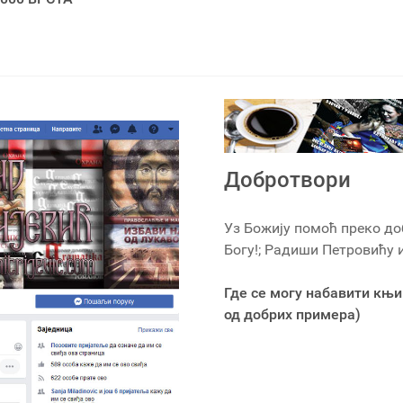
Добротвори
Уз Божију помоћ преко до
Богу!; Радиши Петровићу
Где се могу набавити књи
од добрих примера)