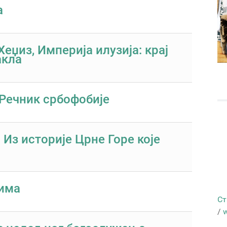
а
еџиз, Империја илузија: крај
акла
Речник србофобије
 Из историје Црне Горе које
има
Ст
/
w