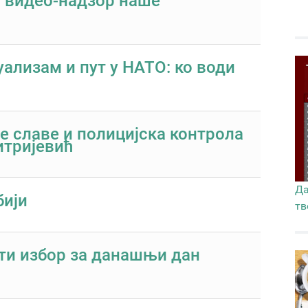
и видео-надзор наше
ализам и пут у НАТО: ко води
не славе и полицијска контрола
итријевић
Да
бији
тв
и избор за данашњи дан