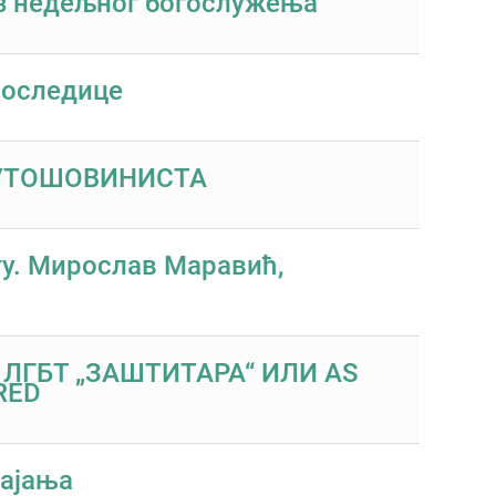
ез недељног богослужења
последице
АУТОШОВИНИСТА
ту. Мирослав Маравић,
ЛГБТ „ЗАШТИТАРА“ ИЛИ АS
RED
кајања