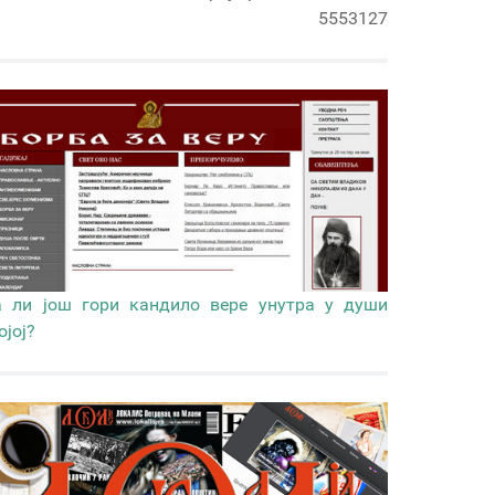
5553127
 ли још гори кандило вере унутра у души
ојој?