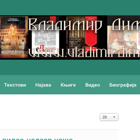
Текстови
Најава
Књиге
Видео
Биографија
Приказ #
20