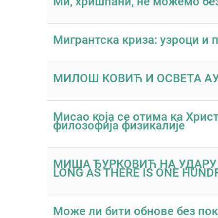
Ми, хришћани, не можемо б
Мигрантска криза: узроци и 
МИЛОШ КОВИЋ И ОСВЕТА 
Мисао која се отима ка Хрис
филозофија физикалије
МИША ЂУРКОВИЋ НА УДАРУ 
LONG AS THERE IS ONE HUND
Може ли бити обнове без по