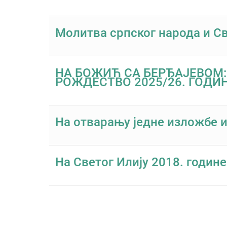
Молитва српског народа и С
НА БОЖИЋ СА БЕРЂАЈЕВОМ:
РОЖДЕСТВО 2025/26. ГОДИ
На отварању једне изложбе ил
На Светог Илију 2018. године