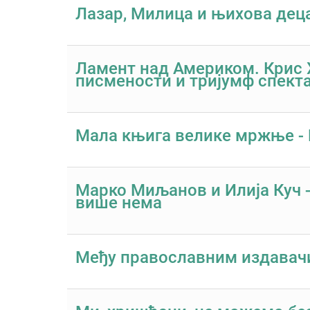
Лазар, Милица и њихова дец
Ламент над Америком. Крис Х
писмености и тријумф спект
Мала књига велике мржње - 
Марко Миљанов и Илија Куч -
више нема
Међу православним издавач