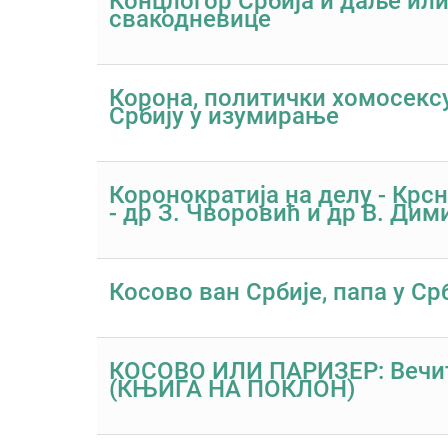
Концлогор Србија и даље ил
свакодневице
Корона, политички хомосексу
Србију у изумирање
Коронократија на делу - Крс
- др З. Чворовић и др В. Дим
Косово ван Србије, папа у Ср
КОСОВО ИЛИ ПАРИЗЕР: Вечит
(КЊИГА НА ПОКЛОН)