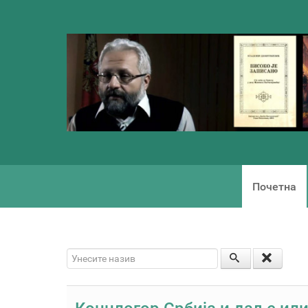
Почетна
Унесите назив