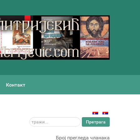
Контакт
тражи...
Претрага
Број прегледа чланака