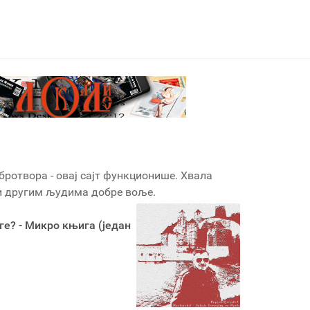
бротвора - овај сајт функционише. Хвала
 и другим људима добре воље.
ге? - Микро књига (један