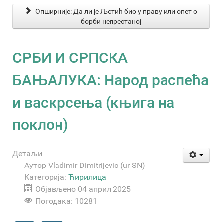
Опширније: Да ли је Љотић био у праву или опет о
борби непрестаној
СРБИ И СРПСКА
БАЊАЛУКА: Народ распећа
и васкрсења (књига на
поклон)
Детаљи
Аутор
Vladimir Dimitrijevic (ur-SN)
Категорија:
Ћирилица
Објављено 04 април 2025
Погодака: 10281