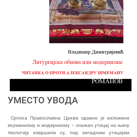
УМЕСТО УВОДА
Српска Православна Црква одавно је изложена
екуменизму и модернизму – снажан утицај на њену
теологију извршили су, под западним утицајем