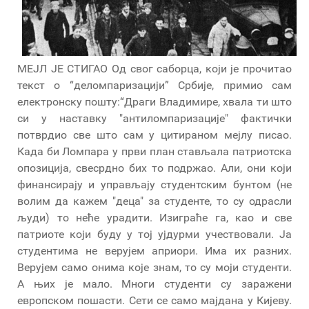
МЕЈЛ ЈЕ СТИГАО Од свог саборца, који је прочитао
текст о “деломпаризацији” Србије, примио сам
електронску пошту:“Драги Владимире, хвала ти што
си у наставку "антиломпаризације" фактички
потврдио све што сам у цитираном мејлу писао.
Када би Ломпара у први план стављала патриотска
опозиција, свесрдно бих то подржао. Али, они који
финансирају и управљају студентским бунтом (не
волим да кажем "деца" за студенте, то су одрасли
људи) то неће урадити. Изиграће га, као и све
патриоте који буду у тој ујдурми учествовали. Ја
студентима не верујем априори. Има их разних.
Верујем само онима које знам, то су моји студенти.
А њих је мало. Многи студенти су заражени
европском пошасти. Сети се само мајдана у Кијеву.