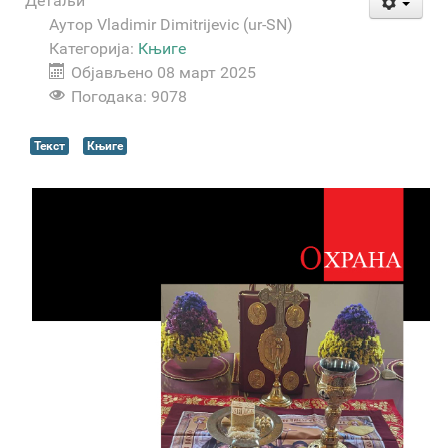
Детаљи
Аутор
Vladimir Dimitrijevic (ur-SN)
Категорија:
Књиге
Објављено 08 март 2025
Погодака: 9078
Текст
Књиге