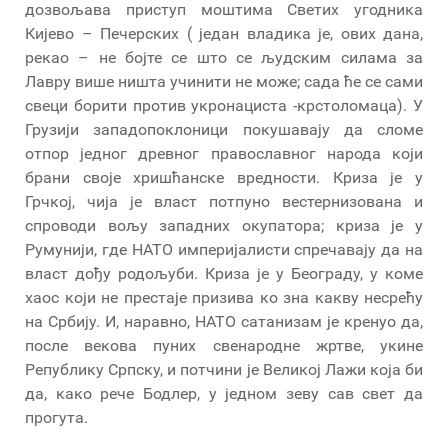
дозвољава приступ моштима Светих угодника
Кијево – Печерских ( један владика је, ових дана,
рекао – не бојте се што се људским силама за
Лавру више ништа учинити не може; сада ће се сами
свеци борити против укронациста -крстоломаца). У
Грузији западопоклоници покушавају да сломе
отпор једног древног православног народа који
брани своје хришћанске вредности. Криза је у
Грчкој, чија је власт потпуно вестернизована и
спроводи вољу западних окупатора; криза је у
Румунији, где НАТО империјалисти спречавају да на
власт дођу родољуби. Криза је у Београду, у коме
хаос који не престаје призива ко зна какву несрећу
на Србију. И, наравно, НАТО сатанизам је кренуо да,
после векова пуних свенародне жртве, укине
Републику Српску, и потчини је Великој Лажи која би
да, како рече Бодлер, у једном зеву сав свет да
прогута.