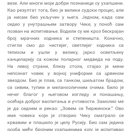
везе. Али многи моји добри познаници су ухапшени.
Као резултат тога, био је велики судски процес, али
ја нисам био укључен у њега. Једном, када сам
седео у унутрашњем затвору Чеке, у поноћ сам
позван на испитивање. Водили су ме кроз бескрајан
број мрачних ходника и степеништа. Коначно,
стигли смо до чистијег, светлијег ходника са
тепихом и ушли у велику, јарко осветљену
канцеларију са кожом поларног медведа на поду.
На левој страни, близу стола, стајао је мени
непознат човек у војној униформи са црвеном
звездом. Био је плав, са танком, шиљатом брадом,
са сивим, тупим и меланхоличним очима. Било је
нечег благог у његовом изгледу и понашању,
осећаја доброг васпитања и учтивости. Замолио ме
је да седнем и рекао: „Зовем се Ђержински.“ Ово
име човека који је створио Чеку сматрало се
крвавим и плашило је целу Русију. Био сам једина
особа међу бројним ухапшенима коју је испитивао