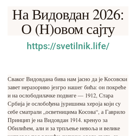
На Видовдан 2026:
О (Н)овом сајту
https://svetilnik.life/
Сваког Видовдана бива нам јасно да је Косовски
завет неразориво језгро нашег бића: он покреће
и на ослободилачке подвиге — 1912, Стара
Србија је ослобођена јуришима хероја који су
себе сматрали „осветницима Косова“, а Гаврило
Принцип је на Видовдан 1914. кренуо за
Обилићем, али и за трпљење невоља и велике