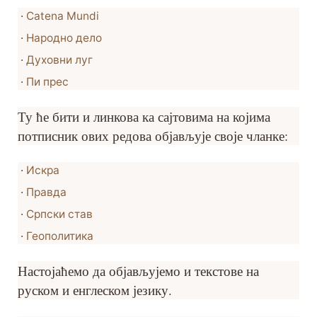
·
Catena Mundi
·
Народно дело
·
Духовни луг
·
Пи прес
Ту ће бити и линкова ка сајтовима на којима
потписник ових редова објављује своје чланке:
·
Искра
·
Правда
·
Српски став
·
Геополитика
Настојаћемо да објављујемо и текстове на
руском и енглеском језику.