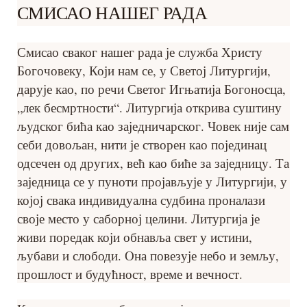
СМИСАО НАШЕГ РАДА
Смисао сваког нашег рада је служба Христу
Богочовеку, Који нам се, у Светој Литургији,
дарује као, по речи Светог Игњатија Богоносца,
„лек бесмртности“. Литургија открива суштину
људског бића као заједничарског. Човек није сам
себи довољан, нити је створен као појединац
одсечен од других, већ као биће за заједницу. Та
заједница се у пуноти пројављује у Литургији, у
којој свака индивидуална судбина проналази
своје место у саборној целини. Литургија је
живи поредак који обнавља свет у истини,
љубави и слободи. Она повезује небо и земљу,
прошлост и будућност, време и вечност.