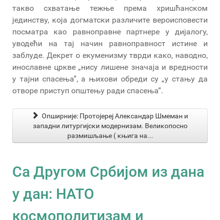
такво схватање тежње према хришћанском
јединству, која догматски различите вероисповести
посматра као равноправне партнере у дијалогу,
уводећи на тај начин равноправност истине и
заблуде. Декрет о екуменизму тврди како, наводно,
инославне цркве „нису лишене значаја и вредности
у тајни спасења”, а њихови обреди су „у стању да
отворе приступ општењу ради спасења”.
Опширније: Протојереј Александар Шмеман и
западни литургијски модернизам. Великопосно
размишљање ( књига на...
Са Другом Србијом из дана
у дан: НАТО
космополитизам и