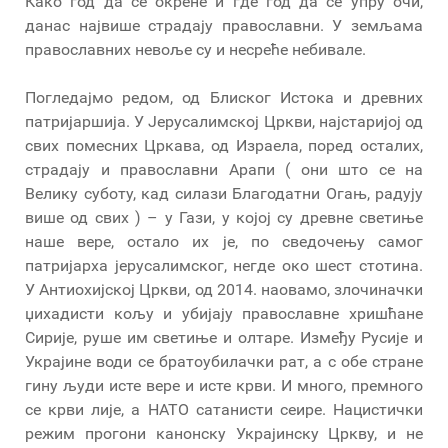
Како год да се окрене и где год да се упру очи,
данас највише страдају православни. У земљама
православних невоље су и несреће небивале.
Погледајмо редом, од Блиског Истока и древних
патријаршија. У Јерусалимској Цркви, најстаријој од
свих помесних Цркава, од Израела, поред осталих,
страдају и православни Арапи ( они што се на
Велику суботу, кад силази Благодатни Огањ, радују
више од свих ) – у Гази, у којој су древне светиње
наше вере, остало их је, по сведочењу самог
патријарха јерусалимског, негде око шест стотина.
У Антиохијској Цркви, од 2014. наовамо, злочиначки
џихадисти кољу и убијају православне хришћане
Сирије, руше им светиње и олтаре. Између Русије и
Украјине води се братоубилачки рат, а с обе стране
гину људи исте вере и исте крви. И много, премного
се крви лије, а НАТО сатанисти сеире. Нацистички
режим прогони канонску Украјинску Цркву, и не