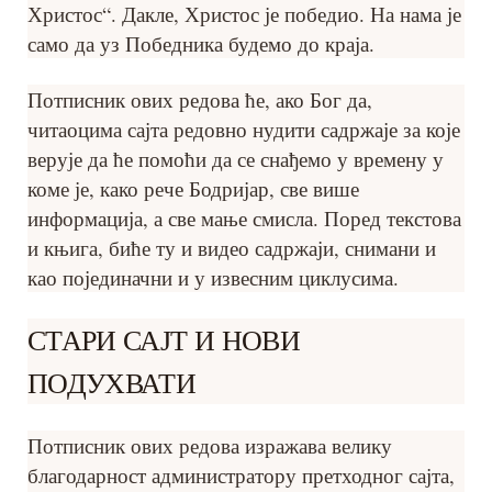
Христос“. Дакле, Христос је победио. На нама је
само да уз Победника будемо до краја.
Потписник ових редова ће, ако Бог да,
читаоцима сајта редовно нудити садржаје за које
верује да ће помоћи да се снађемо у времену у
коме је, како рече Бодријар, све више
информација, а све мање смисла. Поред текстова
и књига, биће ту и видео садржаји, снимани и
као појединачни и у извесним циклусима.
СТАРИ САЈТ И НОВИ
ПОДУХВАТИ
Потписник ових редова изражава велику
благодарност администратору претходног сајта,