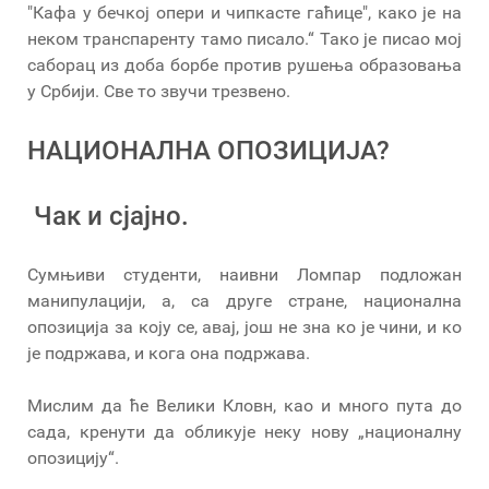
"Кафа у бечкој опери и чипкасте гаћице", како је на
неком транспаренту тамо писало.“ Тако је писао мој
саборац из доба борбе против рушења образовања
у Србији. Све то звучи трезвено.
НАЦИОНАЛНА ОПОЗИЦИЈА?
Чак и сјајно.
Сумњиви студенти, наивни Ломпар подложан
манипулацији, а, са друге стране, национална
опозиција за коју се, авај, још не зна ко је чини, и ко
је подржава, и кога она подржава.
Мислим да ће Велики Кловн, као и много пута до
сада, кренути да обликује неку нову „националну
опозицију“.