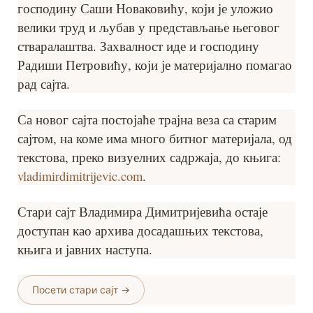
господину Саши Новаковићу, који је уложио
велики труд и љубав у представљање његовог
стваралаштва. Захвалност иде и господину
Радиши Петровићу, који је материјално помагао
рад сајта.
Са новог сајта постојаће трајна веза са старим
сајтом, на коме има много битног материјала, од
текстова, преко визуелних садржаја, до књига:
vladimirdimitrijevic.com
.
Стари сајт Владимира Димитријевића остаје
доступан као архива досадашњих текстова,
књига и јавних наступа.
Посети стари сајт →