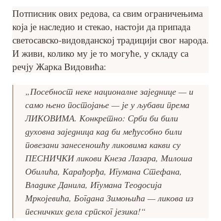
Потписник ових редова, са свим ограничењима
која је наследио и стекао, настоји да припада
светосавско-видовданској традицији свог народа.
И живи, колико му је то могуће, у складу са
речју Жарка Видовића:
„Посебност неке националне заједнице — и
само њено постојање — је у љубави према
ЛИКОВИМА. Конкретно: Срби би били
духовна заједница кад би међусобно били
повезани занесеношћу ликовима какви су
ПЕСНИЧКИ ликови Кнеза Лазара, Милоша
Обилића, Карађорђа, Игумана Стефана,
Владике Данила, Игумана Теодосија
Мркојевића, Богдана Зимоњића — ликова из
песничких дела српског језика!“