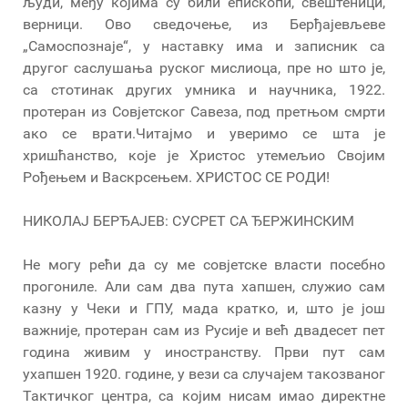
људи, међу којима су били епископи, свештеници,
верници. Ово сведочење, из Берђајевљеве
„Самоспознаје“, у наставку има и записник са
другог саслушања руског мислиоца, пре но што је,
са стотинак других умника и научника, 1922.
протеран из Совјетског Савеза, под претњом смрти
ако се врати.Читајмо и уверимо се шта је
хришћанство, које је Христос утемељио Својим
Рођењем и Васкрсењем. ХРИСТОС СЕ РОДИ!
НИКОЛАЈ БЕРЂАЈЕВ: СУСРЕТ СА ЂЕРЖИНСКИМ
Не могу рећи да су ме совјетске власти посебно
прогониле. Али сам два пута хапшен, служио сам
казну у Чеки и ГПУ, мада кратко, и, што је још
важније, протеран сам из Русије и већ двадесет пет
година живим у иностранству. Први пут сам
ухапшен 1920. године, у вези са случајем такозваног
Тактичког центра, са којим нисам имао директне