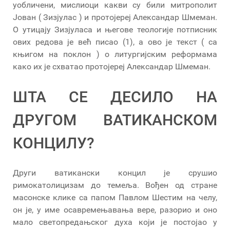
уобличени, мислиоци какви су били митрополит
Јован ( Зизјулас ) и протојереј Александар Шмеман.
О утицају Зизјуласа и његове теологије потписник
ових редова је већ писао (1), а ово је текст ( са
књигом на поклон ) о литургијским реформама
како их је схватао протојереј Александар Шмеман.
ШТА СЕ ДЕСИЛО НА
ДРУГОМ ВАТИКАНСКОМ
КОНЦИЛУ?
Други ватикански концил је срушио
римокатолицизам до темеља. Вођен од стране
масонске клике са папом Павлом Шестим на челу,
он је, у име осавремењавања вере, разорио и оно
мало светопредањског духа који је постојао у