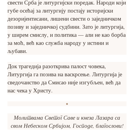
свести Срба је литургијски поредак. Народи који
губе осећај за литургију постају историјски
дезоријентисани, лишени свести о заједничком
позиву и заједничкој судбини. Зато је литургија,
у ширем смислу, и политика — али не као борба
за моћ, већ као служба народу у истини и
љубави.
Док трагедија разоткрива палост човека,
Литургија га позива на васкрсење. Литургија је
сведочанство да Смисао није изгубљен, већ да
нас чека у Христу.
✦
Молитвама Светог Саве и кнеза Лазара са
свом Небеском Србијом, Господе, благослови!