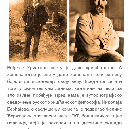
Рођење Христово свету је дало хришћанство. А
хришћанство је свету дало хришћане, који се нису
бојали да исповедају своју веру. Вреди се сетити
тога, у овим тешким данима, када нам изгледа да
зло заувек побеђује. Пред нама је аутобиографско
сведочење руског хришћанског философа, Николаја
Берђајева, о саслушању коме га је подвргао Феликс
Ђержински, злогласни шеф ЧЕКЕ, бољшевичке тајне
полиције, која је похапсила на десетине хиљада