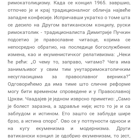
римокатолицизму. Када се концил 1965. завршио,
отпочео је и крај традиционалног обличја највеће
западне конфесије. Испричавши укратко о томе шта
се десило на Другом ватиканском концилу, руски
римокатолик - традиционалиста Димитрије Пучкин
подсетио је православне читаоце, којима се
непосредно обратио, на последице богослужбених
измена, као и екуменистичког релативизма: „Неки
ће рећи: „О чему то, заправо, читамо? Чега има
занимљивог у свим тим унутарримокатоличким
несугласицама за православног верника?”
Одговорићемо да има тиме што сличне реформе
могу бити временом спроведене и у Православној
Цркви. Чаадајев је једном изврсно приметио: „Само
је болест заразна, а здравље није; исто то је и са
заблудом и истином. Ето зашто се заблуде шире
брзо, а истина споро”. Ово се у потпуности односи и
на кугу екуменизма и модернизма. Други
ватикански концил је одобрио екуменизам, то јест,