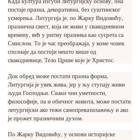
Када култура изгуби литургијску основу, она
постаје празна, декоративна, без суштинског
усмерења. Литургија је, по Жарку Видовићу,
празнична свест, која не живи у свакодневном
времену, већ у ритму празника као сусрета са
Смислом. То је час преображаја, у коме човек
спознаје да постоји нешто више од
свакодневице, Тело Цркве које је Христос.
Док обред може постати празна форма,
Литургија је увек жива, јер у њу ступају живи
људи Господњи. Сваки чин уметности,
философије, па и обичног живота, може постати
литургијски ако тежи самопревазилажењу и ако
је прожет празничним духом.
По Жарку Видовићу, у основи историјске