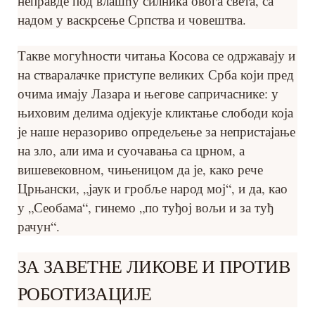
неправде под влашћу силника овога света, са
надом у васкрсење Српства и човештва.
Такве могућности читања Косова се одржавају и
на стваралачке приступе великих Срба који пред
очима имају Лазара и његове сапричаснике: у
њиховим делима одјекује кликтање слободи која
је наше неразориво опредељење за непристајање
на зло, али има и суочавања са црном, а
вишевековном, чињеницом да је, како рече
Црњански, „јаук и гробље народ мој“, и да, као
у „Сеобама“, гинемо „по туђој вољи и за туђ
рачун“.
ЗА ЗАВЕТНЕ ЛИКОВЕ И ПРОТИВ
РОБОТИЗАЦИЈЕ