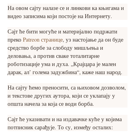
На овом сајту налазе се и линкови ка књигама и
видео записима који постоје на Интернету.
Сајт ће бити могуће и материјално подржати
преко
Patreon странице
, уз настојање да он буде
средство борбе за слободу мишљења и
деловања, а против сваке тоталитарне
роботизације ума и духа. „Крајцара је мален
дарак, ал’ голема задужбина“, каже наш народ.
На сајту ћемо преносити, са њиховом дозволом,
и текстове других аутора, који се уклапају у
општа начела за која се води борба.
Сајт ће указивати и на издавачке куће у којима
потписник сарађује. То су, између осталих: