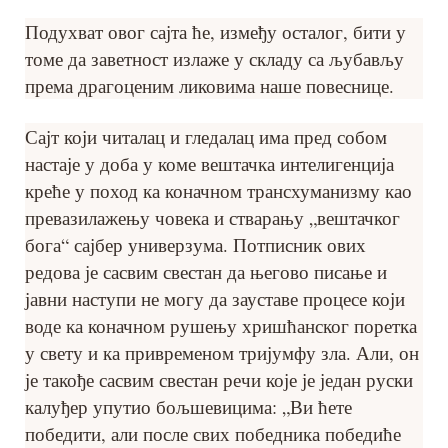
Подухват овог сајта ће, између осталог, бити у
томе да заветност излаже у складу са љубављу
према драгоценим ликовима наше повеснице.
Сајт који читалац и гледалац има пред собом
настаје у доба у коме вештачка интелигенција
креће у поход ка коначном трансхуманизму као
превазилажењу човека и стварању „вештачког
бога“ сајбер универзума. Потписник ових
редова је сасвим свестан да његово писање и
јавни наступи не могу да зауставе процесе који
воде ка коначном рушењу хришћанског поретка
у свету и ка привременом тријумфу зла. Али, он
је такође сасвим свестан речи које је један руски
калуђер упутио бољшевицима: „Ви ћете
победити, али после свих победника победиће