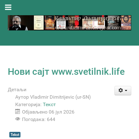
Нови сајт www.svetilnik.life
Детаљи
Аутор
Vladimir Dimitrijevic (ur-SN)
Категорија:
Текст
Објављено 06 јул 2026
Погодака: 644
Tekst